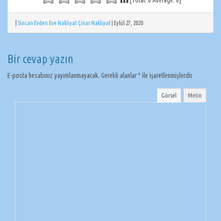
[Total:
0
Average:
0
]
|
Sincan Evden Eve Nakliyat Çınar Nakliyat
|
Eylül 27, 2020
Bir cevap yazın
E-posta hesabınız yayımlanmayacak.
Gerekli alanlar
*
ile işaretlenmişlerdir
Görsel
Metin