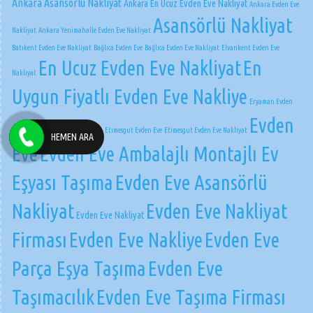
Ankara Asansörlü Nakliyat
Ankara En Ucuz Evden Eve Nakliyat
Ankara Evden Eve
Asansörlü Nakliyat
Nakliyat
Ankara Yenimahalle Evden Eve Nakliyat
Batıkent Evden Eve Nakliyat
Bağlıca Evden Eve
Bağlıca Evden Eve Nakliyat
Elvankent Evden Eve
En Ucuz Evden Eve Nakliyat
En
Nakliyat
Uygun Fiyatlı Evden Eve Nakliye
Eryaman Evden
Evden
Eve
Eryaman Evden Eve Nakliyat
Etimesgut Evden Eve
Etimesgut Evden Eve Nakliyat
HEMEN ARA
Eve
Evden Eve Ambalajlı Montajlı Ev
Eşyası Taşıma
Evden Eve Asansörlü
Nakliyat
Evden Eve Nakliyat
Evden Eve Nakliyat
Firması
Evden Eve Nakliye
Evden Eve
Parça Eşya Taşıma
Evden Eve
Taşımacılık
Evden Eve Taşıma Firması