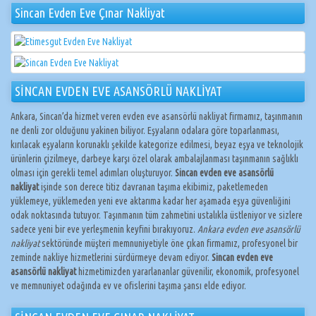
Sincan Evden Eve Çınar Nakliyat
SİNCAN EVDEN EVE ASANSÖRLÜ NAKLİYAT
Ankara, Sincan’da hizmet veren evden eve asansörlü nakliyat firmamız, taşınmanın
ne denli zor olduğunu yakinen biliyor. Eşyaların odalara göre toparlanması,
kırılacak eşyaların korunaklı şekilde kategorize edilmesi, beyaz eşya ve teknolojik
ürünlerin çizilmeye, darbeye karşı özel olarak ambalajlanması taşınmanın sağlıklı
olması için gerekli temel adımları oluşturuyor.
Sincan evden eve asansörlü
nakliyat
işinde son derece titiz davranan taşıma ekibimiz, paketlemeden
yüklemeye, yüklemeden yeni eve aktarıma kadar her aşamada eşya güvenliğini
odak noktasında tutuyor. Taşınmanın tüm zahmetini ustalıkla üstleniyor ve sizlere
sadece yeni bir eve yerleşmenin keyfini bırakıyoruz.
Ankara evden eve asansörlü
nakliyat
sektöründe müşteri memnuniyetiyle öne çıkan firmamız, profesyonel bir
zeminde nakliye hizmetlerini sürdürmeye devam ediyor.
Sincan evden eve
asansörlü nakliyat
hizmetimizden yararlananlar güvenilir, ekonomik, profesyonel
ve memnuniyet odağında ev ve ofislerini taşıma şansı elde ediyor.