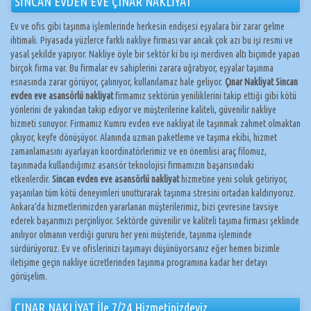
SİNCAN EVDEN EVE ÇINAR NAKLİYAT
Ev ve ofis gibi taşınma işlemlerinde herkesin endişesi eşyalara bir zarar gelme
ihtimali. Piyasada yüzlerce farklı nakliye firması var ancak çok azı bu işi resmi ve
yasal şekilde yapıyor. Nakliye öyle bir sektör ki bu işi merdiven altı biçimde yapan
birçok firma var. Bu firmalar ev sahiplerini zarara uğratıyor, eşyalar taşınma
esnasında zarar görüyor, çalınıyor, kullanılamaz hale geliyor.
Çınar Nakliyat Sincan
evden eve asansörlü nakliyat
firmamız sektörün yeniliklerini takip ettiği gibi kötü
yönlerini de yakından takip ediyor ve müşterilerine kaliteli, güvenilir nakliye
hizmeti sunuyor. Firmamız Kumru evden eve nakliyat ile taşınmak zahmet olmaktan
çıkıyor, keyfe dönüşüyor. Alanında uzman paketleme ve taşıma ekibi, hizmet
zamanlamasını ayarlayan koordinatörlerimiz ve en önemlisi araç filomuz,
taşınmada kullandığımız asansör teknolojisi firmamızın başarısındaki
etkenlerdir.
Sincan evden eve asansörlü nakliyat
hizmetine yeni soluk getiriyor,
yaşanılan tüm kötü deneyimleri unutturarak taşınma stresini ortadan kaldırıyoruz.
Ankara’da hizmetlerimizden yararlanan müşterilerimiz, bizi çevresine tavsiye
ederek başarımızı perçinliyor. Sektörde güvenilir ve kaliteli taşıma firması şeklinde
anılıyor olmanın verdiği gururu her yeni müşteride, taşınma işleminde
sürdürüyoruz. Ev ve ofislerinizi taşımayı düşünüyorsanız eğer hemen bizimle
iletişime geçin nakliye ücretlerinden taşınma programına kadar her detayı
görüşelim.
ÇINAR NAKLİYAT İle 7/24 Hizmetinizdeyiz