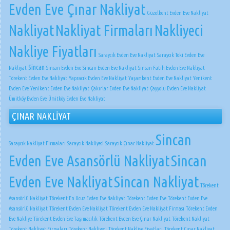
Evden Eve Çınar Nakliyat
Güzelkent Evden Eve Nakliyat
Nakliyat
Nakliyat Firmaları
Nakliyeci
Nakliye Fiyatları
Saraycık Evden Eve Nakliyat
Saraycık Toki Evden Eve
Sincan
Nakliyat
Sincan Evden Eve
Sincan Evden Eve Nakliyat
Sincan Fatih Evden Eve Nakliyat
Törekent Evden Eve Nakliyat
Yapracık Evden Eve Nakliyat
Yaşamkent Evden Eve Nakliyat
Yenikent
Evden Eve
Yenikent Evden Eve Nakliyat
Çakırlar Evden Eve Nakliyat
Çayyolu Evden Eve Nakliyat
Ümitköy Evden Eve
Ümitköy Evden Eve Nakliyat
ÇINAR NAKLİYAT
Sincan
Saraycık Nakliyat Firmaları
Saraycık Nakliyeci
Saraycık Çınar Nakliyat
Evden Eve Asansörlü Nakliyat
Sincan
Evden Eve Nakliyat
Sincan Nakliyat
Törekent
Asansörlü Nakliyat
Törekent En Ucuz Evden Eve Nakliyat
Törekent Evden Eve
Törekent Evden Eve
Asansörlü Nakliyat
Törekent Evden Eve Nakliyat
Törekent Evden Eve Nakliyat Firması
Törekent Evden
Eve Nakliye
Törekent Evden Eve Taşımacılık
Törekent Evden Eve Çınar Nakliyat
Törekent Nakliyat
Törekent Nakliyat Firmaları
Törekent Nakliyeci
Törekent Nakliye Fiyatları
Törekent Çınar Nakliyat