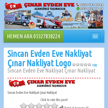
İçeriğe
geçin
HEMEN ARA 05327838224
Navigasy
değiştir
Sincan Evden Eve Nakliyat
Çınar Nakliyat Logo
0 (0)
Sincan Evden Eve Nakliyat Çınar Nakliyat
Sincan Evden Eve Nakliyat Çınar Nakliyat
Click to rate this post!