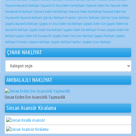
Yapracık Asansörlü Nakliyat
Yapracık En Ucuz Evden Eve Nakliyat
Yapracık Evden Eve
Yapracık Evden
Eve Asansörlü Nakliyat
Yapracık Evden Eve Nakliyat
Yapracık Evden Eve Nakliye
Yapracık Evden Eve
Taşımacılık
Yapracık Nakliyat
Çakırlar Nakliyat Firmaları
Çakırlar Nakliyeci
Çakırlar Çınar Nakliyat
Çayyolu Asansörlü Nakliyat
Çayyolu En Ucuz Evden Eve Nakliyat
Çayyolu Evden Eve
Çayyolu Evden Eve
Asansörlü Nakliyat
Çayyolu Evden Eve Nakliyat
Çayyolu Evden Eve Nakliyat Firması
Çayyolu Evden Eve
Nakliye
Çayyolu Evden Eve Taşımacılık
Çayyolu Evden Eve Çınar Nakliyat
Çayyolu Nakliyat
Çayyolu
Nakliyat Firmaları
Çayyolu Nakliyeci
Çayyolu Nakliye Fiyatları
Çayyolu Çınar Nakliyat
ÇINAR NAKLİYAT
ÇINAR
NAKLİYAT
AMBALAJLI NAKLİYAT
Sincan Evden Eve Asansörlü Taşımacılık
Sincan Asansör Kiralama