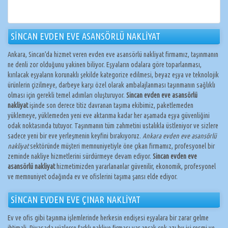
SİNCAN EVDEN EVE ASANSÖRLÜ NAKLİYAT
Ankara, Sincan’da hizmet veren evden eve asansörlü nakliyat firmamız, taşınmanın
ne denli zor olduğunu yakinen biliyor. Eşyaların odalara göre toparlanması,
kırılacak eşyaların korunaklı şekilde kategorize edilmesi, beyaz eşya ve teknolojik
ürünlerin çizilmeye, darbeye karşı özel olarak ambalajlanması taşınmanın sağlıklı
olması için gerekli temel adımları oluşturuyor.
Sincan evden eve asansörlü
nakliyat
işinde son derece titiz davranan taşıma ekibimiz, paketlemeden
yüklemeye, yüklemeden yeni eve aktarıma kadar her aşamada eşya güvenliğini
odak noktasında tutuyor. Taşınmanın tüm zahmetini ustalıkla üstleniyor ve sizlere
sadece yeni bir eve yerleşmenin keyfini bırakıyoruz.
Ankara evden eve asansörlü
nakliyat
sektöründe müşteri memnuniyetiyle öne çıkan firmamız, profesyonel bir
zeminde nakliye hizmetlerini sürdürmeye devam ediyor.
Sincan evden eve
asansörlü nakliyat
hizmetimizden yararlananlar güvenilir, ekonomik, profesyonel
ve memnuniyet odağında ev ve ofislerini taşıma şansı elde ediyor.
SİNCAN EVDEN EVE ÇINAR NAKLİYAT
Ev ve ofis gibi taşınma işlemlerinde herkesin endişesi eşyalara bir zarar gelme