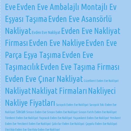
Eve
Evden Eve Ambalajlı Montajlı Ev
Eşyası Taşıma
Evden Eve Asansörlü
Nakliyat
Evden Eve Nakliyat
Evden Eve Nakliyat
Firması
Evden Eve Nakliye
Evden Eve
Parça Eşya Taşıma
Evden Eve
Taşımacılık
Evden Eve Taşıma Firması
Evden Eve Çınar Nakliyat
Güzelkent Evden Eve Nakliyat
Nakliyat
Nakliyat Firmaları
Nakliyeci
Nakliye Fiyatları
Saraycık Evden Eve Nakliyat
Saraycık Toki Evden Eve
Sincan
Nakliyat
Sincan Evden Eve
Sincan Evden Eve Nakliyat
Sincan Fatih Evden Eve Nakliyat
Törekent Evden Eve Nakliyat
Yapracık Evden Eve Nakliyat
Yaşamkent Evden Eve Nakliyat
Yenikent
Evden Eve
Yenikent Evden Eve Nakliyat
Çakırlar Evden Eve Nakliyat
Çayyolu Evden Eve Nakliyat
Ümitköy Evden Eve
Ümitköy Evden Eve Nakliyat