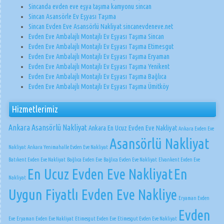
Sincanda evden eve eşya taşıma kamyonu sincan
Sincan Asansörle Ev Eşyası Taşıma
Sincan Evden Eve Asansörlü Nakliyat sincanevdeneve.net
Evden Eve Ambalajlı Montajlı Ev Eşyası Taşıma Sincan
Evden Eve Ambalajlı Montajlı Ev Eşyası Taşıma Etimesgut
Evden Eve Ambalajlı Montajlı Ev Eşyası Taşıma Eryaman
Evden Eve Ambalajlı Montajlı Ev Eşyası Taşıma Yenikent
Evden Eve Ambalajlı Montajlı Ev Eşyası Taşıma Bağlıca
Evden Eve Ambalajlı Montajlı Ev Eşyası Taşıma Ümitköy
Hizmetlerimiz
Ankara Asansörlü Nakliyat
Ankara En Ucuz Evden Eve Nakliyat
Ankara Evden Eve
Asansörlü Nakliyat
Nakliyat
Ankara Yenimahalle Evden Eve Nakliyat
Batıkent Evden Eve Nakliyat
Bağlıca Evden Eve
Bağlıca Evden Eve Nakliyat
Elvankent Evden Eve
En Ucuz Evden Eve Nakliyat
En
Nakliyat
Uygun Fiyatlı Evden Eve Nakliye
Eryaman Evden
Evden
Eve
Eryaman Evden Eve Nakliyat
Etimesgut Evden Eve
Etimesgut Evden Eve Nakliyat