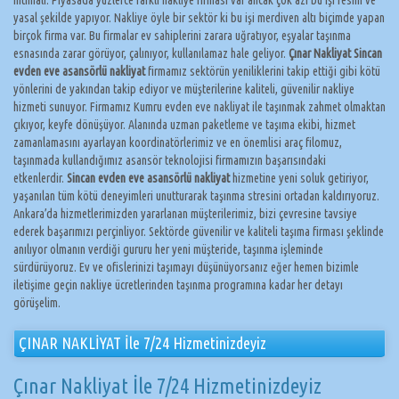
ihtimali. Piyasada yüzlerce farklı nakliye firması var ancak çok azı bu işi resmi ve
yasal şekilde yapıyor. Nakliye öyle bir sektör ki bu işi merdiven altı biçimde yapan
birçok firma var. Bu firmalar ev sahiplerini zarara uğratıyor, eşyalar taşınma
esnasında zarar görüyor, çalınıyor, kullanılamaz hale geliyor.
Çınar Nakliyat Sincan
evden eve asansörlü nakliyat
firmamız sektörün yeniliklerini takip ettiği gibi kötü
yönlerini de yakından takip ediyor ve müşterilerine kaliteli, güvenilir nakliye
hizmeti sunuyor. Firmamız Kumru evden eve nakliyat ile taşınmak zahmet olmaktan
çıkıyor, keyfe dönüşüyor. Alanında uzman paketleme ve taşıma ekibi, hizmet
zamanlamasını ayarlayan koordinatörlerimiz ve en önemlisi araç filomuz,
taşınmada kullandığımız asansör teknolojisi firmamızın başarısındaki
etkenlerdir.
Sincan evden eve asansörlü nakliyat
hizmetine yeni soluk getiriyor,
yaşanılan tüm kötü deneyimleri unutturarak taşınma stresini ortadan kaldırıyoruz.
Ankara’da hizmetlerimizden yararlanan müşterilerimiz, bizi çevresine tavsiye
ederek başarımızı perçinliyor. Sektörde güvenilir ve kaliteli taşıma firması şeklinde
anılıyor olmanın verdiği gururu her yeni müşteride, taşınma işleminde
sürdürüyoruz. Ev ve ofislerinizi taşımayı düşünüyorsanız eğer hemen bizimle
iletişime geçin nakliye ücretlerinden taşınma programına kadar her detayı
görüşelim.
ÇINAR NAKLİYAT İle 7/24 Hizmetinizdeyiz
Çınar Nakliyat İle 7/24 Hizmetinizdeyiz