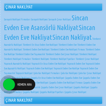
ÇINAR NAKLİYAT
Sincan
Saraycık Nakliyat Firmaları
Saraycık Nakliyeci
Saraycık Çınar Nakliyat
Evden Eve Asansörlü Nakliyat
Sincan
Evden Eve Nakliyat
Sincan Nakliyat
Törekent
Asansörlü Nakliyat
Törekent En Ucuz Evden Eve Nakliyat
Törekent Evden Eve
Törekent Evden Eve
Asansörlü Nakliyat
Törekent Evden Eve Nakliyat
Törekent Evden Eve Nakliyat Firması
Törekent Evden
Eve Nakliye
Törekent Evden Eve Taşımacılık
Törekent Evden Eve Çınar Nakliyat
Törekent Nakliyat
Törekent Nakliyat Firmaları
Törekent Nakliyeci
Törekent Nakliye Fiyatları
Törekent Çınar Nakliyat
Yapracık Asansörlü Nakliyat
Yapracık En Ucuz Evden Eve Nakliyat
Yapracık Evden Eve
Yapracık Evden
Eve Asansörlü Nakliyat
Yapracık Evden Eve Nakliyat
Yapracık Evden Eve Nakliye
Yapracık Evden Eve
Taşımacılık
Yapracık Nakliyat
Çakırlar Nakliyat Firmaları
Çakırlar Nakliyeci
Çakırlar Çınar Nakliyat
Çayyolu Asansörlü Nakliyat
Çayyolu En Ucuz Evden Eve Nakliyat
Çayyolu Evden Eve
Çayyolu Evden Eve
Asansörlü Nakliyat
Çayyolu Evden Eve Nakliyat
Çayyolu Evden Eve Nakliyat Firması
Çayyolu Evden Eve
HEMEN ARA
Nakliye
Çayyolu Evden Eve Taşımacılık
Çayyolu Evden Eve Çınar Nakliyat
Çayyolu Nakliyat
Çayyolu
Nakliyat Firmaları
Çayyolu Nakliyeci
Çayyolu Nakliye Fiyatları
Çayyolu Çınar Nakliyat
ÇINAR NAKLİYAT