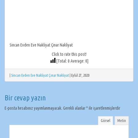
Sincan Evden Eve Nakliyat Çınar Nakliyat
Click to rate this post!
[Total:
0
Average:
0
]
|
Sincan Evden Eve Nakliyat Çınar Nakliyat
|
Eylül 27, 2020
Bir cevap yazın
E-posta hesabınız yayımlanmayacak.
Gerekli alanlar
*
ile işaretlenmişlerdir
Görsel
Metin