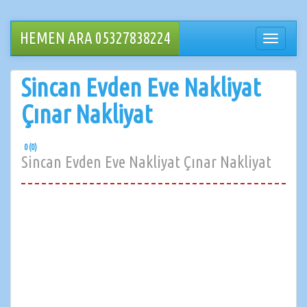
İçeriğe
geçin
HEMEN ARA 05327838224
Navigasy
değiştir
Sincan Evden Eve Nakliyat
Çınar Nakliyat
0 (0)
Sincan Evden Eve Nakliyat Çınar Nakliyat