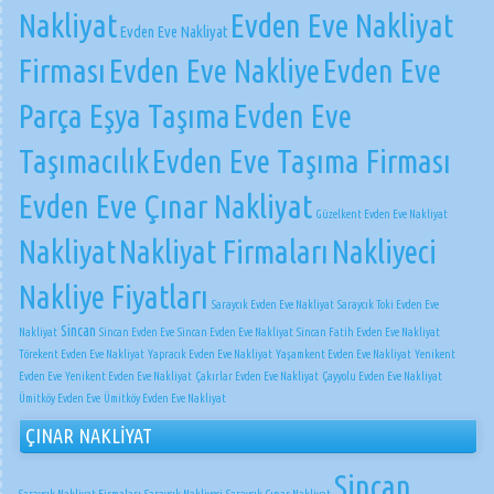
Nakliyat
Evden Eve Nakliyat
Evden Eve Nakliyat
Firması
Evden Eve Nakliye
Evden Eve
Parça Eşya Taşıma
Evden Eve
Taşımacılık
Evden Eve Taşıma Firması
Evden Eve Çınar Nakliyat
Güzelkent Evden Eve Nakliyat
Nakliyat
Nakliyat Firmaları
Nakliyeci
Nakliye Fiyatları
Saraycık Evden Eve Nakliyat
Saraycık Toki Evden Eve
Sincan
Nakliyat
Sincan Evden Eve
Sincan Evden Eve Nakliyat
Sincan Fatih Evden Eve Nakliyat
Törekent Evden Eve Nakliyat
Yapracık Evden Eve Nakliyat
Yaşamkent Evden Eve Nakliyat
Yenikent
Evden Eve
Yenikent Evden Eve Nakliyat
Çakırlar Evden Eve Nakliyat
Çayyolu Evden Eve Nakliyat
Ümitköy Evden Eve
Ümitköy Evden Eve Nakliyat
ÇINAR NAKLİYAT
Sincan