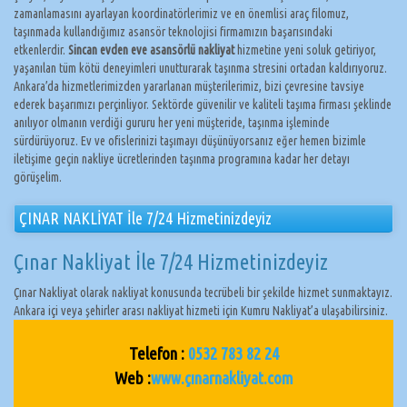
zamanlamasını ayarlayan koordinatörlerimiz ve en önemlisi araç filomuz,
taşınmada kullandığımız asansör teknolojisi firmamızın başarısındaki
etkenlerdir.
Sincan evden eve asansörlü nakliyat
hizmetine yeni soluk getiriyor,
yaşanılan tüm kötü deneyimleri unutturarak taşınma stresini ortadan kaldırıyoruz.
Ankara’da hizmetlerimizden yararlanan müşterilerimiz, bizi çevresine tavsiye
ederek başarımızı perçinliyor. Sektörde güvenilir ve kaliteli taşıma firması şeklinde
anılıyor olmanın verdiği gururu her yeni müşteride, taşınma işleminde
sürdürüyoruz. Ev ve ofislerinizi taşımayı düşünüyorsanız eğer hemen bizimle
iletişime geçin nakliye ücretlerinden taşınma programına kadar her detayı
görüşelim.
ÇINAR NAKLİYAT İle 7/24 Hizmetinizdeyiz
Çınar Nakliyat İle 7/24 Hizmetinizdeyiz
Çınar Nakliyat olarak nakliyat konusunda tecrübeli bir şekilde hizmet sunmaktayız.
Ankara içi veya şehirler arası nakliyat hizmeti için Kumru Nakliyat’a ulaşabilirsiniz.
Telefon :
0532 783 82 24
Web :
www.çınarnakliyat.com