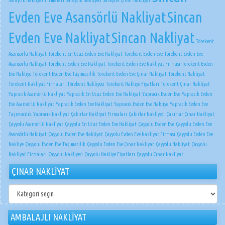
Saraycık Nakliyat Firmaları
Saraycık Nakliyeci
Saraycık Çınar Nakliyat
Evden Eve Asansörlü Nakliyat
Sincan
Evden Eve Nakliyat
Sincan Nakliyat
Törekent
Asansörlü Nakliyat
Törekent En Ucuz Evden Eve Nakliyat
Törekent Evden Eve
Törekent Evden Eve
Asansörlü Nakliyat
Törekent Evden Eve Nakliyat
Törekent Evden Eve Nakliyat Firması
Törekent Evden
Eve Nakliye
Törekent Evden Eve Taşımacılık
Törekent Evden Eve Çınar Nakliyat
Törekent Nakliyat
Törekent Nakliyat Firmaları
Törekent Nakliyeci
Törekent Nakliye Fiyatları
Törekent Çınar Nakliyat
Yapracık Asansörlü Nakliyat
Yapracık En Ucuz Evden Eve Nakliyat
Yapracık Evden Eve
Yapracık Evden
Eve Asansörlü Nakliyat
Yapracık Evden Eve Nakliyat
Yapracık Evden Eve Nakliye
Yapracık Evden Eve
Taşımacılık
Yapracık Nakliyat
Çakırlar Nakliyat Firmaları
Çakırlar Nakliyeci
Çakırlar Çınar Nakliyat
Çayyolu Asansörlü Nakliyat
Çayyolu En Ucuz Evden Eve Nakliyat
Çayyolu Evden Eve
Çayyolu Evden Eve
Asansörlü Nakliyat
Çayyolu Evden Eve Nakliyat
Çayyolu Evden Eve Nakliyat Firması
Çayyolu Evden Eve
Nakliye
Çayyolu Evden Eve Taşımacılık
Çayyolu Evden Eve Çınar Nakliyat
Çayyolu Nakliyat
Çayyolu
Nakliyat Firmaları
Çayyolu Nakliyeci
Çayyolu Nakliye Fiyatları
Çayyolu Çınar Nakliyat
ÇINAR NAKLİYAT
ÇINAR
NAKLİYAT
AMBALAJLI NAKLİYAT