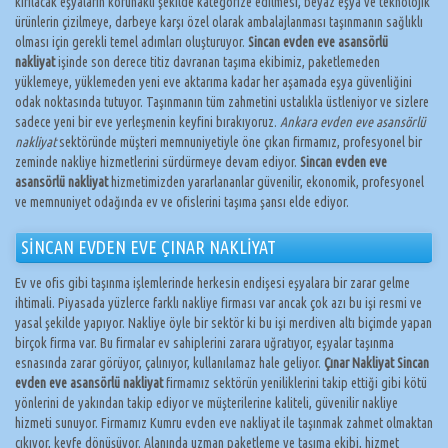
kırılacak eşyaların korunaklı şekilde kategorize edilmesi, beyaz eşya ve teknolojik
ürünlerin çizilmeye, darbeye karşı özel olarak ambalajlanması taşınmanın sağlıklı
olması için gerekli temel adımları oluşturuyor.
Sincan evden eve asansörlü
nakliyat
işinde son derece titiz davranan taşıma ekibimiz, paketlemeden
yüklemeye, yüklemeden yeni eve aktarıma kadar her aşamada eşya güvenliğini
odak noktasında tutuyor. Taşınmanın tüm zahmetini ustalıkla üstleniyor ve sizlere
sadece yeni bir eve yerleşmenin keyfini bırakıyoruz.
Ankara evden eve asansörlü
nakliyat
sektöründe müşteri memnuniyetiyle öne çıkan firmamız, profesyonel bir
zeminde nakliye hizmetlerini sürdürmeye devam ediyor.
Sincan evden eve
asansörlü nakliyat
hizmetimizden yararlananlar güvenilir, ekonomik, profesyonel
ve memnuniyet odağında ev ve ofislerini taşıma şansı elde ediyor.
SİNCAN EVDEN EVE ÇINAR NAKLİYAT
Ev ve ofis gibi taşınma işlemlerinde herkesin endişesi eşyalara bir zarar gelme
ihtimali. Piyasada yüzlerce farklı nakliye firması var ancak çok azı bu işi resmi ve
yasal şekilde yapıyor. Nakliye öyle bir sektör ki bu işi merdiven altı biçimde yapan
birçok firma var. Bu firmalar ev sahiplerini zarara uğratıyor, eşyalar taşınma
esnasında zarar görüyor, çalınıyor, kullanılamaz hale geliyor.
Çınar Nakliyat Sincan
evden eve asansörlü nakliyat
firmamız sektörün yeniliklerini takip ettiği gibi kötü
yönlerini de yakından takip ediyor ve müşterilerine kaliteli, güvenilir nakliye
hizmeti sunuyor. Firmamız Kumru evden eve nakliyat ile taşınmak zahmet olmaktan
çıkıyor, keyfe dönüşüyor. Alanında uzman paketleme ve taşıma ekibi, hizmet