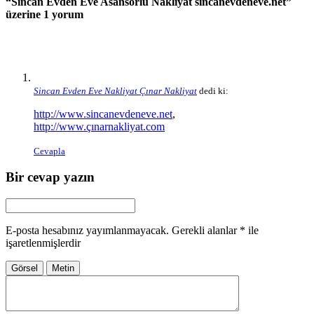
“
Sincan Evden Eve Asansörlü Nakliyat sincanevdeneve.net
”
üzerine 1 yorum
Sincan Evden Eve Nakliyat Çınar Nakliyat
dedi ki:
http://www.sincanevdeneve.net
,
http://www.çınarnakliyat.com
Cevapla
Bir cevap yazın
E-posta hesabınız yayımlanmayacak.
Gerekli alanlar
*
ile
işaretlenmişlerdir
Görsel
Metin