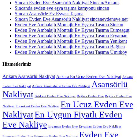
Sincan Evden Eve Asansörlü Nakliyat Sincan/Ankara
Sincanda evden eve eşya taşıma kamyonu sincan
Sincan Asansörle Ev Eşyası Taşıma
Sincan Evden Eve Asansörlü Nakliyat sincanevdeneve.net
Evden Eve Ambalajlı Montajlı Ev Eşyası Taşıma Sincan
Evden Eve Ambalajlı Montajlı Ev Eşyası Taşıma Etimesgut
Evden Eve Ambalajlı Montajlı Ev Eşyası Taşıma Eryaman
Evden Eve Ambalajlı Montajlı Ev Eşyası Taşıma Yenikent
Evden Eve Ambalajlı Montajlı Ev Eşyası Taşıma Bağlıca
Evden Eve Ambalajlı Montajlı Ev Eşyası Taşıma Ümitköy
Hizmetlerimiz
Ankara Asansörlü Nakliyat
Ankara En Ucuz Evden Eve Nakliyat
Ankara
Asansörlü
Evden Eve Nakliyat
Ankara Yenimahalle Evden Eve Nakliyat
Nakliyat
Batıkent Evden Eve Nakliyat
Bağlıca Evden Eve
Bağlıca Evden Eve
En Ucuz Evden Eve
Nakliyat
Elvankent Evden Eve Nakliyat
Nakliyat
En Uygun Fiyatlı Evden
Eve Nakliye
Eryaman Evden Eve
Eryaman Evden Eve Nakliyat
Evden Eve
Etimesgut Evden Eve
Etimesgut Evden Eve Nakliyat