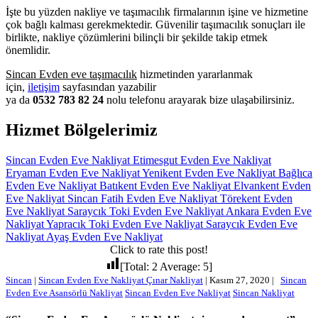
İşte bu yüzden nakliye ve taşımacılık firmalarının işine ve hizmetine
çok bağlı kalması gerekmektedir. Güvenilir taşımacılık sonuçları ile
birlikte, nakliye çözümlerini bilinçli bir şekilde takip etmek
önemlidir.
Sincan Evden eve taşımacılık
hizmetinden yararlanmak
için,
iletişim
sayfasından yazabilir
ya da
0532 783 82 24
nolu telefonu arayarak bize ulaşabilirsiniz.
Hizmet Bölgelerimiz
Sincan Evden Eve Nakliyat
Etimesgut Evden Eve Nakliyat
Eryaman Evden Eve Nakliyat
Yenikent Evden Eve Nakliyat
Bağlıca
Evden Eve Nakliyat
Batıkent Evden Eve Nakliyat
Elvankent Evden
Eve Nakliyat
Sincan Fatih Evden Eve Nakliyat
Törekent Evden
Eve Nakliyat
Saraycık Toki Evden Eve Nakliyat
Ankara Evden Eve
Nakliyat
Yapracık Toki Evden Eve Nakliyat
Saraycık Evden Eve
Nakliyat
Ayaş Evden Eve Nakliyat
Click to rate this post!
[Total:
2
Average:
5
]
Sincan
|
Sincan Evden Eve Nakliyat Çınar Nakliyat
|
Kasım 27, 2020
|
Sincan
Evden Eve Asansörlü Nakliyat
Sincan Evden Eve Nakliyat
Sincan Nakliyat