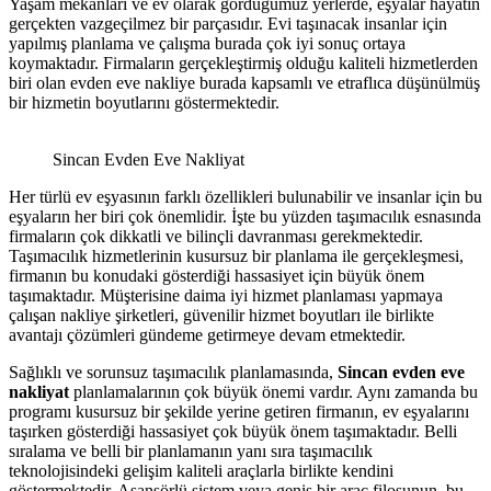
Yaşam mekânları ve ev olarak gördüğümüz yerlerde, eşyalar hayatın
gerçekten vazgeçilmez bir parçasıdır. Evi taşınacak insanlar için
yapılmış planlama ve çalışma burada çok iyi sonuç ortaya
koymaktadır. Firmaların gerçekleştirmiş olduğu kaliteli hizmetlerden
biri olan evden eve nakliye burada kapsamlı ve etraflıca düşünülmüş
bir hizmetin boyutlarını göstermektedir.
Sincan Evden Eve Nakliyat
Her türlü ev eşyasının farklı özellikleri bulunabilir ve insanlar için bu
eşyaların her biri çok önemlidir. İşte bu yüzden taşımacılık esnasında
firmaların çok dikkatli ve bilinçli davranması gerekmektedir.
Taşımacılık hizmetlerinin kusursuz bir planlama ile gerçekleşmesi,
firmanın bu konudaki gösterdiği hassasiyet için büyük önem
taşımaktadır. Müşterisine daima iyi hizmet planlaması yapmaya
çalışan nakliye şirketleri, güvenilir hizmet boyutları ile birlikte
avantajı çözümleri gündeme getirmeye devam etmektedir.
Sağlıklı ve sorunsuz taşımacılık planlamasında,
Sincan evden eve
nakliyat
planlamalarının çok büyük önemi vardır. Aynı zamanda bu
programı kusursuz bir şekilde yerine getiren firmanın, ev eşyalarını
taşırken gösterdiği hassasiyet çok büyük önem taşımaktadır. Belli
sıralama ve belli bir planlamanın yanı sıra taşımacılık
teknolojisindeki gelişim kaliteli araçlarla birlikte kendini
göstermektedir. Asansörlü sistem veya geniş bir araç filosunun, bu