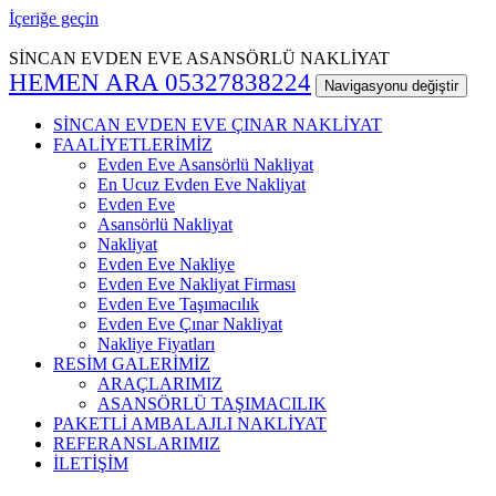
İçeriğe geçin
SİNCAN EVDEN EVE ASANSÖRLÜ NAKLİYAT
HEMEN ARA 05327838224
Navigasyonu değiştir
SİNCAN EVDEN EVE ÇINAR NAKLİYAT
FAALİYETLERİMİZ
Evden Eve Asansörlü Nakliyat
En Ucuz Evden Eve Nakliyat
Evden Eve
Asansörlü Nakliyat
Nakliyat
Evden Eve Nakliye
Evden Eve Nakliyat Firması
Evden Eve Taşımacılık
Evden Eve Çınar Nakliyat
Nakliye Fiyatları
RESİM GALERİMİZ
ARAÇLARIMIZ
ASANSÖRLÜ TAŞIMACILIK
PAKETLİ AMBALAJLI NAKLİYAT
REFERANSLARIMIZ
İLETİŞİM