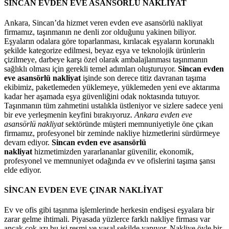
SİNCAN EVDEN EVE ASANSÖRLÜ NAKLİYAT
Ankara, Sincan’da hizmet veren evden eve asansörlü nakliyat
firmamız, taşınmanın ne denli zor olduğunu yakinen biliyor.
Eşyaların odalara göre toparlanması, kırılacak eşyaların korunaklı
şekilde kategorize edilmesi, beyaz eşya ve teknolojik ürünlerin
çizilmeye, darbeye karşı özel olarak ambalajlanması taşınmanın
sağlıklı olması için gerekli temel adımları oluşturuyor.
Sincan evden
eve asansörlü nakliyat
işinde son derece titiz davranan taşıma
ekibimiz, paketlemeden yüklemeye, yüklemeden yeni eve aktarıma
kadar her aşamada eşya güvenliğini odak noktasında tutuyor.
Taşınmanın tüm zahmetini ustalıkla üstleniyor ve sizlere sadece yeni
bir eve yerleşmenin keyfini bırakıyoruz.
Ankara evden eve
asansörlü nakliyat
sektöründe müşteri memnuniyetiyle öne çıkan
firmamız, profesyonel bir zeminde nakliye hizmetlerini sürdürmeye
devam ediyor.
Sincan evden eve asansörlü
nakliyat
hizmetimizden yararlananlar güvenilir, ekonomik,
profesyonel ve memnuniyet odağında ev ve ofislerini taşıma şansı
elde ediyor.
SİNCAN EVDEN EVE ÇINAR NAKLİYAT
Ev ve ofis gibi taşınma işlemlerinde herkesin endişesi eşyalara bir
zarar gelme ihtimali. Piyasada yüzlerce farklı nakliye firması var
ancak çok azı bu işi resmi ve yasal şekilde yapıyor. Nakliye öyle bir