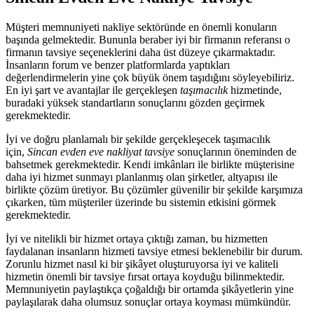
Müşteri memnuniyeti nakliye sektöründe en önemli konuların
başında gelmektedir. Bununla beraber iyi bir firmanın referansı o
firmanın tavsiye seçeneklerini daha üst düzeye çıkarmaktadır.
İnsanların forum ve benzer platformlarda yaptıkları
değerlendirmelerin yine çok büyük önem taşıdığını söyleyebiliriz.
En iyi şart ve avantajlar ile gerçekleşen
taşımacılık
hizmetinde,
buradaki yüksek standartların sonuçlarını gözden geçirmek
gerekmektedir.
İyi ve doğru planlamalı bir şekilde gerçekleşecek taşımacılık
için,
Sincan evden eve nakliyat tavsiye
sonuçlarının öneminden de
bahsetmek gerekmektedir. Kendi imkânları ile birlikte müşterisine
daha iyi hizmet sunmayı planlanmış olan şirketler, altyapısı ile
birlikte çözüm üretiyor. Bu çözümler güvenilir bir şekilde karşımıza
çıkarken, tüm müşteriler üzerinde bu sistemin etkisini görmek
gerekmektedir.
İyi ve nitelikli bir hizmet ortaya çıktığı zaman, bu hizmetten
faydalanan insanların hizmeti tavsiye etmesi beklenebilir bir durum.
Zorunlu hizmet nasıl ki bir şikâyet oluşturuyorsa iyi ve kaliteli
hizmetin önemli bir tavsiye fırsat ortaya koyduğu bilinmektedir.
Memnuniyetin paylaştıkça çoğaldığı bir ortamda şikâyetlerin yine
paylaşılarak daha olumsuz sonuçlar ortaya koyması mümkündür.