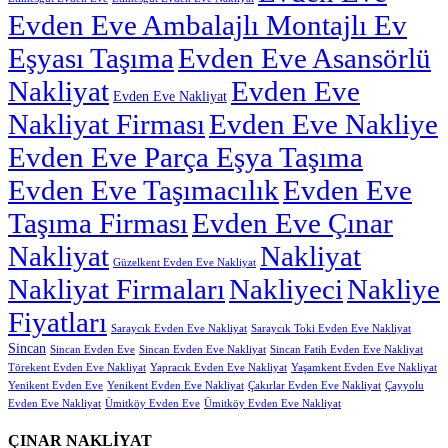
Evden Eve Ambalajlı Montajlı Ev
Eşyası Taşıma
Evden Eve Asansörlü
Nakliyat
Evden Eve
Evden Eve Nakliyat
Nakliyat Firması
Evden Eve Nakliye
Evden Eve Parça Eşya Taşıma
Evden Eve Taşımacılık
Evden Eve
Taşıma Firması
Evden Eve Çınar
Nakliyat
Nakliyat
Güzelkent Evden Eve Nakliyat
Nakliyat Firmaları
Nakliyeci
Nakliye
Fiyatları
Saraycık Evden Eve Nakliyat
Saraycık Toki Evden Eve Nakliyat
Sincan
Sincan Evden Eve
Sincan Evden Eve Nakliyat
Sincan Fatih Evden Eve Nakliyat
Törekent Evden Eve Nakliyat
Yapracık Evden Eve Nakliyat
Yaşamkent Evden Eve Nakliyat
Yenikent Evden Eve
Yenikent Evden Eve Nakliyat
Çakırlar Evden Eve Nakliyat
Çayyolu
Evden Eve Nakliyat
Ümitköy Evden Eve
Ümitköy Evden Eve Nakliyat
ÇINAR NAKLİYAT