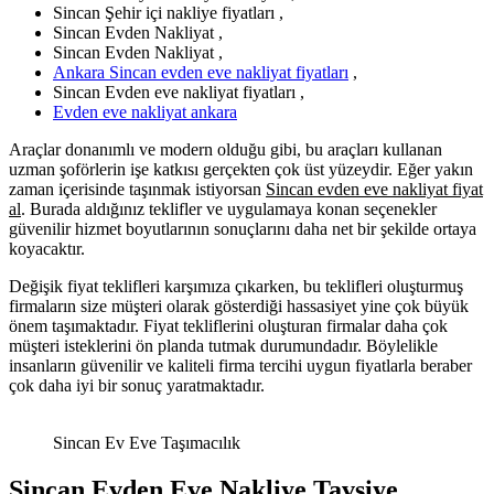
Sincan Şehir içi nakliye fiyatları ,
Sincan Evden Nakliyat ,
Sincan Evden Nakliyat ,
Ankara Sincan evden eve nakliyat fiyatları
,
Sincan Evden eve nakliyat fiyatları ,
Evden eve nakliyat ankara
Araçlar donanımlı ve modern olduğu gibi, bu araçları kullanan
uzman şoförlerin işe katkısı gerçekten çok üst yüzeydir. Eğer yakın
zaman içerisinde taşınmak istiyorsan
Sincan evden eve nakliyat fiyat
al
. Burada aldığınız teklifler ve uygulamaya konan seçenekler
güvenilir hizmet boyutlarının sonuçlarını daha net bir şekilde ortaya
koyacaktır.
Değişik fiyat teklifleri karşımıza çıkarken, bu teklifleri oluşturmuş
firmaların size müşteri olarak gösterdiği hassasiyet yine çok büyük
önem taşımaktadır. Fiyat tekliflerini oluşturan firmalar daha çok
müşteri isteklerini ön planda tutmak durumundadır. Böylelikle
insanların güvenilir ve kaliteli firma tercihi uygun fiyatlarla beraber
çok daha iyi bir sonuç yaratmaktadır.
Sincan Ev Eve Taşımacılık
Sincan Evden Eve Nakliye Tavsiye