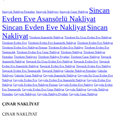
Sincan
Saraycık Nakliyat Firmaları
Saraycık Nakliyeci
Saraycık Çınar Nakliyat
Evden Eve Asansörlü Nakliyat
Sincan Evden Eve Nakliyat
Sincan
Nakliyat
Törekent Asansörlü Nakliyat
Törekent En Ucuz Evden Eve Nakliyat
Törekent Evden Eve
Törekent Evden Eve Asansörlü Nakliyat
Törekent Evden Eve Nakliyat
Törekent Evden Eve Nakliyat Firması
Törekent Evden Eve Nakliye
Törekent Evden Eve
Taşımacılık
Törekent Evden Eve Çınar Nakliyat
Törekent Nakliyat
Törekent Nakliyat
Firmaları
Törekent Nakliyeci
Törekent Nakliye Fiyatları
Törekent Çınar Nakliyat
Yapracık
Asansörlü Nakliyat
Yapracık En Ucuz Evden Eve Nakliyat
Yapracık Evden Eve
Yapracık
Evden Eve Asansörlü Nakliyat
Yapracık Evden Eve Nakliyat
Yapracık Evden Eve Nakliye
Yapracık Evden Eve Taşımacılık
Yapracık Nakliyat
Çakırlar Nakliyat Firmaları
Çakırlar
Nakliyeci
Çakırlar Çınar Nakliyat
Çayyolu Asansörlü Nakliyat
Çayyolu En Ucuz Evden Eve
Nakliyat
Çayyolu Evden Eve
Çayyolu Evden Eve Asansörlü Nakliyat
Çayyolu Evden Eve
Nakliyat
Çayyolu Evden Eve Nakliyat Firması
Çayyolu Evden Eve Nakliye
Çayyolu Evden
Eve Taşımacılık
Çayyolu Evden Eve Çınar Nakliyat
Çayyolu Nakliyat
Çayyolu Nakliyat
Firmaları
Çayyolu Nakliyeci
Çayyolu Nakliye Fiyatları
Çayyolu Çınar Nakliyat
ÇINAR NAKLİYAT
ÇINAR NAKLİYAT