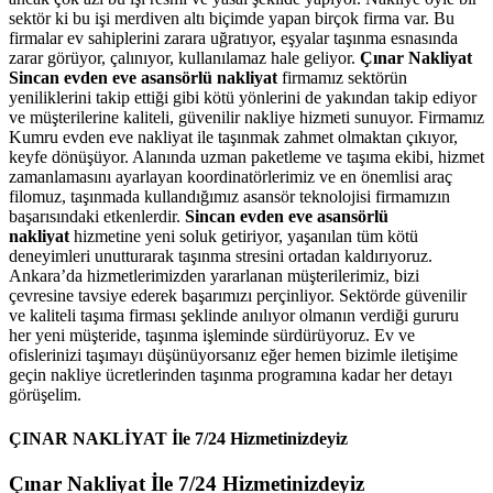
sektör ki bu işi merdiven altı biçimde yapan birçok firma var. Bu
firmalar ev sahiplerini zarara uğratıyor, eşyalar taşınma esnasında
zarar görüyor, çalınıyor, kullanılamaz hale geliyor.
Çınar Nakliyat
Sincan evden eve asansörlü nakliyat
firmamız sektörün
yeniliklerini takip ettiği gibi kötü yönlerini de yakından takip ediyor
ve müşterilerine kaliteli, güvenilir nakliye hizmeti sunuyor. Firmamız
Kumru evden eve nakliyat ile taşınmak zahmet olmaktan çıkıyor,
keyfe dönüşüyor. Alanında uzman paketleme ve taşıma ekibi, hizmet
zamanlamasını ayarlayan koordinatörlerimiz ve en önemlisi araç
filomuz, taşınmada kullandığımız asansör teknolojisi firmamızın
başarısındaki etkenlerdir.
Sincan evden eve asansörlü
nakliyat
hizmetine yeni soluk getiriyor, yaşanılan tüm kötü
deneyimleri unutturarak taşınma stresini ortadan kaldırıyoruz.
Ankara’da hizmetlerimizden yararlanan müşterilerimiz, bizi
çevresine tavsiye ederek başarımızı perçinliyor. Sektörde güvenilir
ve kaliteli taşıma firması şeklinde anılıyor olmanın verdiği gururu
her yeni müşteride, taşınma işleminde sürdürüyoruz. Ev ve
ofislerinizi taşımayı düşünüyorsanız eğer hemen bizimle iletişime
geçin nakliye ücretlerinden taşınma programına kadar her detayı
görüşelim.
ÇINAR NAKLİYAT İle 7/24 Hizmetinizdeyiz
Çınar Nakliyat İle 7/24 Hizmetinizdeyiz