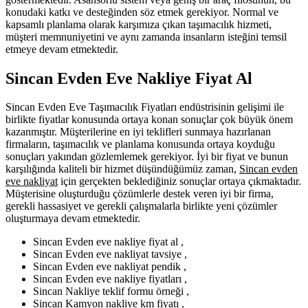
konudaki katkı ve desteğinden söz etmek gerekiyor. Normal ve
kapsamlı planlama olarak karşımıza çıkan taşımacılık hizmeti,
müşteri memnuniyetini ve aynı zamanda insanların isteğini temsil
etmeye devam etmektedir.
Sincan Evden Eve Nakliye Fiyat Al
Sincan Evden Eve Taşımacılık Fiyatları endüstrisinin gelişimi ile
birlikte fiyatlar konusunda ortaya konan sonuçlar çok büyük önem
kazanmıştır. Müşterilerine en iyi teklifleri sunmaya hazırlanan
firmaların, taşımacılık ve planlama konusunda ortaya koyduğu
sonuçları yakından gözlemlemek gerekiyor. İyi bir fiyat ve bunun
karşılığında kaliteli bir hizmet düşündüğümüz zaman,
Sincan evden
eve nakliyat
için gerçekten beklediğiniz sonuçlar ortaya çıkmaktadır.
Müşterisine oluşturduğu çözümlerle destek veren iyi bir firma,
gerekli hassasiyet ve gerekli çalışmalarla birlikte yeni çözümler
oluşturmaya devam etmektedir.
Sincan Evden eve nakliye fiyat al ,
Sincan Evden eve nakliyat tavsiye ,
Sincan Evden eve nakliyat pendik ,
Sincan Evden eve nakliye fiyatları ,
Sincan Nakliye teklif formu örneği ,
Sincan Kamyon nakliye km fiyatı ,