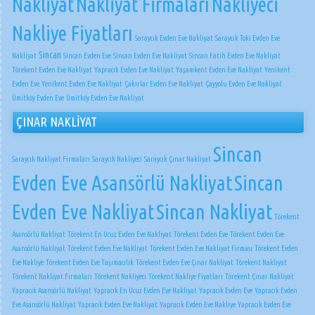
Nakliyat
Nakliyat Firmaları
Nakliyeci
Nakliye Fiyatları
Saraycık Evden Eve Nakliyat
Saraycık Toki Evden Eve
Sincan
Nakliyat
Sincan Evden Eve
Sincan Evden Eve Nakliyat
Sincan Fatih Evden Eve Nakliyat
Törekent Evden Eve Nakliyat
Yapracık Evden Eve Nakliyat
Yaşamkent Evden Eve Nakliyat
Yenikent
Evden Eve
Yenikent Evden Eve Nakliyat
Çakırlar Evden Eve Nakliyat
Çayyolu Evden Eve Nakliyat
Ümitköy Evden Eve
Ümitköy Evden Eve Nakliyat
ÇINAR NAKLİYAT
Sincan
Saraycık Nakliyat Firmaları
Saraycık Nakliyeci
Saraycık Çınar Nakliyat
Evden Eve Asansörlü Nakliyat
Sincan
Evden Eve Nakliyat
Sincan Nakliyat
Törekent
Asansörlü Nakliyat
Törekent En Ucuz Evden Eve Nakliyat
Törekent Evden Eve
Törekent Evden Eve
Asansörlü Nakliyat
Törekent Evden Eve Nakliyat
Törekent Evden Eve Nakliyat Firması
Törekent Evden
Eve Nakliye
Törekent Evden Eve Taşımacılık
Törekent Evden Eve Çınar Nakliyat
Törekent Nakliyat
Törekent Nakliyat Firmaları
Törekent Nakliyeci
Törekent Nakliye Fiyatları
Törekent Çınar Nakliyat
Yapracık Asansörlü Nakliyat
Yapracık En Ucuz Evden Eve Nakliyat
Yapracık Evden Eve
Yapracık Evden
Eve Asansörlü Nakliyat
Yapracık Evden Eve Nakliyat
Yapracık Evden Eve Nakliye
Yapracık Evden Eve