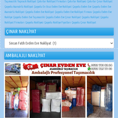
Taşımacılık
Yapracık Nakliyat
Çakırlar Nakliyat Firmaları
Çakırlar Nakliyeci
Çakırlar Çınar Nakliyat
Çayyolu Asansörlü Nakliyat
Çayyolu En Ucuz Evden Eve Nakliyat
Çayyolu Evden Eve
Çayyolu Evden Eve
Asansörlü Nakliyat
Çayyolu Evden Eve Nakliyat
Çayyolu Evden Eve Nakliyat Firması
Çayyolu Evden Eve
Nakliye
Çayyolu Evden Eve Taşımacılık
Çayyolu Evden Eve Çınar Nakliyat
Çayyolu Nakliyat
Çayyolu
Nakliyat Firmaları
Çayyolu Nakliyeci
Çayyolu Nakliye Fiyatları
Çayyolu Çınar Nakliyat
ÇINAR NAKLİYAT
ÇINAR
NAKLİYAT
AMBALAJLI NAKLİYAT