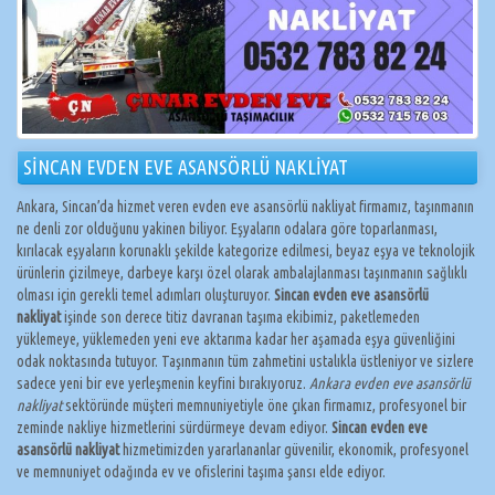
SİNCAN EVDEN EVE ASANSÖRLÜ NAKLİYAT
Ankara, Sincan’da hizmet veren evden eve asansörlü nakliyat firmamız, taşınmanın
ne denli zor olduğunu yakinen biliyor. Eşyaların odalara göre toparlanması,
kırılacak eşyaların korunaklı şekilde kategorize edilmesi, beyaz eşya ve teknolojik
ürünlerin çizilmeye, darbeye karşı özel olarak ambalajlanması taşınmanın sağlıklı
olması için gerekli temel adımları oluşturuyor.
Sincan evden eve asansörlü
nakliyat
işinde son derece titiz davranan taşıma ekibimiz, paketlemeden
yüklemeye, yüklemeden yeni eve aktarıma kadar her aşamada eşya güvenliğini
odak noktasında tutuyor. Taşınmanın tüm zahmetini ustalıkla üstleniyor ve sizlere
sadece yeni bir eve yerleşmenin keyfini bırakıyoruz.
Ankara evden eve asansörlü
nakliyat
sektöründe müşteri memnuniyetiyle öne çıkan firmamız, profesyonel bir
zeminde nakliye hizmetlerini sürdürmeye devam ediyor.
Sincan evden eve
asansörlü nakliyat
hizmetimizden yararlananlar güvenilir, ekonomik, profesyonel
ve memnuniyet odağında ev ve ofislerini taşıma şansı elde ediyor.