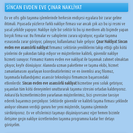
SİNCAN EVDEN EVE ÇINAR NAKLİYAT
Ev ve ofis gibi taşınma işlemlerinde herkesin endişesi eşyalara bir zarar gelme
ihtimali. Piyasada yüzlerce farklı nakliye firması var ancak çok azı bu işi resmi ve
yasal şekilde yapıyor. Nakliye öyle bir sektör ki bu işi merdiven altı biçimde yapan
birçok firma var. Bu firmalar ev sahiplerini zarara uğratıyor, eşyalar taşınma
esnasında zarar görüyor, çalınıyor, kullanılamaz hale geliyor.
Çınar Nakliyat Sincan
evden eve asansörlü nakliyat
firmamız sektörün yeniliklerini takip ettiği gibi kötü
yönlerini de yakından takip ediyor ve müşterilerine kaliteli, güvenilir nakliye
hizmeti sunuyor. Firmamız Kumru evden eve nakliyat ile taşınmak zahmet olmaktan
çıkıyor, keyfe dönüşüyor. Alanında uzman paketleme ve taşıma ekibi, hizmet
zamanlamasını ayarlayan koordinatörlerimiz ve en önemlisi araç filomuz,
taşınmada kullandığımız asansör teknolojisi firmamızın başarısındaki
etkenlerdir.
Sincan evden eve asansörlü nakliyat
hizmetine yeni soluk getiriyor,
yaşanılan tüm kötü deneyimleri unutturarak taşınma stresini ortadan kaldırıyoruz.
Ankara’da hizmetlerimizden yararlanan müşterilerimiz, bizi çevresine tavsiye
ederek başarımızı perçinliyor. Sektörde güvenilir ve kaliteli taşıma firması şeklinde
anılıyor olmanın verdiği gururu her yeni müşteride, taşınma işleminde
sürdürüyoruz. Ev ve ofislerinizi taşımayı düşünüyorsanız eğer hemen bizimle
iletişime geçin nakliye ücretlerinden taşınma programına kadar her detayı
görüşelim.