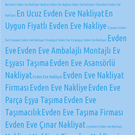
Batıkent Evden Eve Nakliyat
Bağlıca Evden Eve
Bağlıca Evden Eve Nakliyat
Elvankent Evden Eve
En Ucuz Evden Eve Nakliyat
En
Nakliyat
Uygun Fiyatlı Evden Eve Nakliye
Eryaman Evden
Evden
Eve
Eryaman Evden Eve Nakliyat
Etimesgut Evden Eve
Etimesgut Evden Eve Nakliyat
Eve
Evden Eve Ambalajlı Montajlı Ev
Eşyası Taşıma
Evden Eve Asansörlü
Nakliyat
Evden Eve Nakliyat
Evden Eve Nakliyat
Firması
Evden Eve Nakliye
Evden Eve
Parça Eşya Taşıma
Evden Eve
Taşımacılık
Evden Eve Taşıma Firması
Evden Eve Çınar Nakliyat
Güzelkent Evden Eve Nakliyat