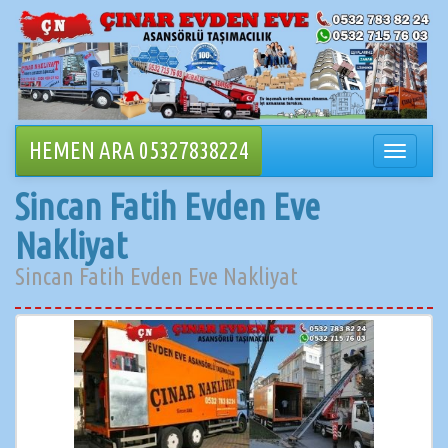
İçeriğe
geçin
HEMEN ARA 05327838224
Navigasy
değiştir
Sincan Fatih Evden Eve
Nakliyat
Sincan Fatih Evden Eve Nakliyat