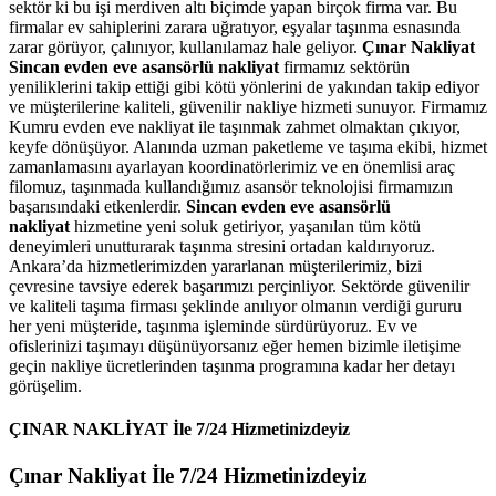
sektör ki bu işi merdiven altı biçimde yapan birçok firma var. Bu
firmalar ev sahiplerini zarara uğratıyor, eşyalar taşınma esnasında
zarar görüyor, çalınıyor, kullanılamaz hale geliyor.
Çınar Nakliyat
Sincan evden eve asansörlü nakliyat
firmamız sektörün
yeniliklerini takip ettiği gibi kötü yönlerini de yakından takip ediyor
ve müşterilerine kaliteli, güvenilir nakliye hizmeti sunuyor. Firmamız
Kumru evden eve nakliyat ile taşınmak zahmet olmaktan çıkıyor,
keyfe dönüşüyor. Alanında uzman paketleme ve taşıma ekibi, hizmet
zamanlamasını ayarlayan koordinatörlerimiz ve en önemlisi araç
filomuz, taşınmada kullandığımız asansör teknolojisi firmamızın
başarısındaki etkenlerdir.
Sincan evden eve asansörlü
nakliyat
hizmetine yeni soluk getiriyor, yaşanılan tüm kötü
deneyimleri unutturarak taşınma stresini ortadan kaldırıyoruz.
Ankara’da hizmetlerimizden yararlanan müşterilerimiz, bizi
çevresine tavsiye ederek başarımızı perçinliyor. Sektörde güvenilir
ve kaliteli taşıma firması şeklinde anılıyor olmanın verdiği gururu
her yeni müşteride, taşınma işleminde sürdürüyoruz. Ev ve
ofislerinizi taşımayı düşünüyorsanız eğer hemen bizimle iletişime
geçin nakliye ücretlerinden taşınma programına kadar her detayı
görüşelim.
ÇINAR NAKLİYAT İle 7/24 Hizmetinizdeyiz
Çınar Nakliyat İle 7/24 Hizmetinizdeyiz