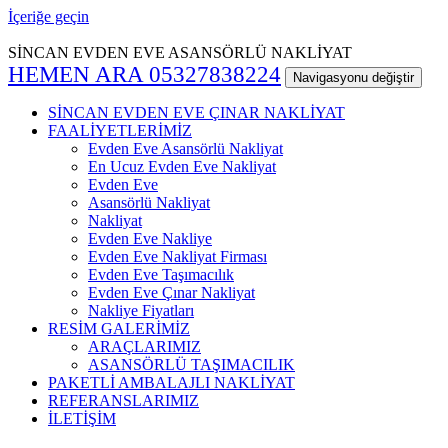
İçeriğe geçin
SİNCAN EVDEN EVE ASANSÖRLÜ NAKLİYAT
HEMEN ARA 05327838224
Navigasyonu değiştir
SİNCAN EVDEN EVE ÇINAR NAKLİYAT
FAALİYETLERİMİZ
Evden Eve Asansörlü Nakliyat
En Ucuz Evden Eve Nakliyat
Evden Eve
Asansörlü Nakliyat
Nakliyat
Evden Eve Nakliye
Evden Eve Nakliyat Firması
Evden Eve Taşımacılık
Evden Eve Çınar Nakliyat
Nakliye Fiyatları
RESİM GALERİMİZ
ARAÇLARIMIZ
ASANSÖRLÜ TAŞIMACILIK
PAKETLİ AMBALAJLI NAKLİYAT
REFERANSLARIMIZ
İLETİŞİM