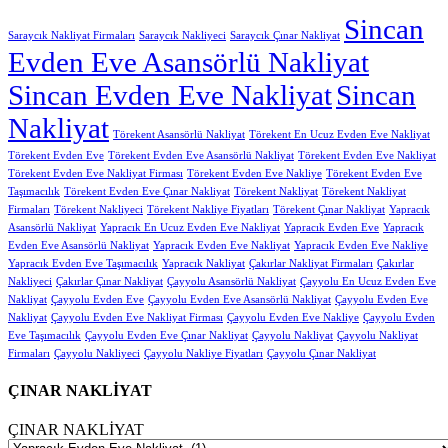
Sincan
Saraycık Nakliyat Firmaları
Saraycık Nakliyeci
Saraycık Çınar Nakliyat
Evden Eve Asansörlü Nakliyat
Sincan Evden Eve Nakliyat
Sincan
Nakliyat
Törekent Asansörlü Nakliyat
Törekent En Ucuz Evden Eve Nakliyat
Törekent Evden Eve
Törekent Evden Eve Asansörlü Nakliyat
Törekent Evden Eve Nakliyat
Törekent Evden Eve Nakliyat Firması
Törekent Evden Eve Nakliye
Törekent Evden Eve
Taşımacılık
Törekent Evden Eve Çınar Nakliyat
Törekent Nakliyat
Törekent Nakliyat
Firmaları
Törekent Nakliyeci
Törekent Nakliye Fiyatları
Törekent Çınar Nakliyat
Yapracık
Asansörlü Nakliyat
Yapracık En Ucuz Evden Eve Nakliyat
Yapracık Evden Eve
Yapracık
Evden Eve Asansörlü Nakliyat
Yapracık Evden Eve Nakliyat
Yapracık Evden Eve Nakliye
Yapracık Evden Eve Taşımacılık
Yapracık Nakliyat
Çakırlar Nakliyat Firmaları
Çakırlar
Nakliyeci
Çakırlar Çınar Nakliyat
Çayyolu Asansörlü Nakliyat
Çayyolu En Ucuz Evden Eve
Nakliyat
Çayyolu Evden Eve
Çayyolu Evden Eve Asansörlü Nakliyat
Çayyolu Evden Eve
Nakliyat
Çayyolu Evden Eve Nakliyat Firması
Çayyolu Evden Eve Nakliye
Çayyolu Evden
Eve Taşımacılık
Çayyolu Evden Eve Çınar Nakliyat
Çayyolu Nakliyat
Çayyolu Nakliyat
Firmaları
Çayyolu Nakliyeci
Çayyolu Nakliye Fiyatları
Çayyolu Çınar Nakliyat
ÇINAR NAKLİYAT
ÇINAR NAKLİYAT