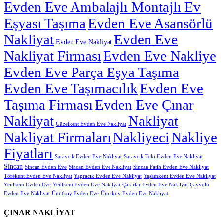
Evden Eve Ambalajlı Montajlı Ev
Eşyası Taşıma
Evden Eve Asansörlü
Nakliyat
Evden Eve
Evden Eve Nakliyat
Nakliyat Firması
Evden Eve Nakliye
Evden Eve Parça Eşya Taşıma
Evden Eve Taşımacılık
Evden Eve
Taşıma Firması
Evden Eve Çınar
Nakliyat
Nakliyat
Güzelkent Evden Eve Nakliyat
Nakliyat Firmaları
Nakliyeci
Nakliye
Fiyatları
Saraycık Evden Eve Nakliyat
Saraycık Toki Evden Eve Nakliyat
Sincan
Sincan Evden Eve
Sincan Evden Eve Nakliyat
Sincan Fatih Evden Eve Nakliyat
Törekent Evden Eve Nakliyat
Yapracık Evden Eve Nakliyat
Yaşamkent Evden Eve Nakliyat
Yenikent Evden Eve
Yenikent Evden Eve Nakliyat
Çakırlar Evden Eve Nakliyat
Çayyolu
Evden Eve Nakliyat
Ümitköy Evden Eve
Ümitköy Evden Eve Nakliyat
ÇINAR NAKLİYAT