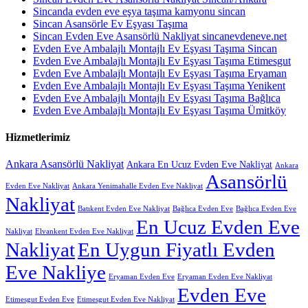
Sincanda evden eve eşya taşıma kamyonu sincan
Sincan Asansörle Ev Eşyası Taşıma
Sincan Evden Eve Asansörlü Nakliyat sincanevdeneve.net
Evden Eve Ambalajlı Montajlı Ev Eşyası Taşıma Sincan
Evden Eve Ambalajlı Montajlı Ev Eşyası Taşıma Etimesgut
Evden Eve Ambalajlı Montajlı Ev Eşyası Taşıma Eryaman
Evden Eve Ambalajlı Montajlı Ev Eşyası Taşıma Yenikent
Evden Eve Ambalajlı Montajlı Ev Eşyası Taşıma Bağlıca
Evden Eve Ambalajlı Montajlı Ev Eşyası Taşıma Ümitköy
Hizmetlerimiz
Ankara Asansörlü Nakliyat
Ankara En Ucuz Evden Eve Nakliyat
Ankara
Asansörlü
Evden Eve Nakliyat
Ankara Yenimahalle Evden Eve Nakliyat
Nakliyat
Batıkent Evden Eve Nakliyat
Bağlıca Evden Eve
Bağlıca Evden Eve
En Ucuz Evden Eve
Nakliyat
Elvankent Evden Eve Nakliyat
Nakliyat
En Uygun Fiyatlı Evden
Eve Nakliye
Eryaman Evden Eve
Eryaman Evden Eve Nakliyat
Evden Eve
Etimesgut Evden Eve
Etimesgut Evden Eve Nakliyat