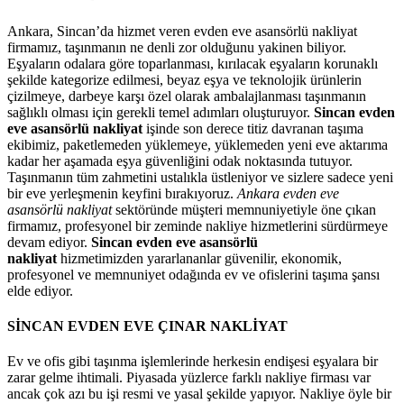
Ankara, Sincan’da hizmet veren evden eve asansörlü nakliyat
firmamız, taşınmanın ne denli zor olduğunu yakinen biliyor.
Eşyaların odalara göre toparlanması, kırılacak eşyaların korunaklı
şekilde kategorize edilmesi, beyaz eşya ve teknolojik ürünlerin
çizilmeye, darbeye karşı özel olarak ambalajlanması taşınmanın
sağlıklı olması için gerekli temel adımları oluşturuyor.
Sincan evden
eve asansörlü nakliyat
işinde son derece titiz davranan taşıma
ekibimiz, paketlemeden yüklemeye, yüklemeden yeni eve aktarıma
kadar her aşamada eşya güvenliğini odak noktasında tutuyor.
Taşınmanın tüm zahmetini ustalıkla üstleniyor ve sizlere sadece yeni
bir eve yerleşmenin keyfini bırakıyoruz.
Ankara evden eve
asansörlü nakliyat
sektöründe müşteri memnuniyetiyle öne çıkan
firmamız, profesyonel bir zeminde nakliye hizmetlerini sürdürmeye
devam ediyor.
Sincan evden eve asansörlü
nakliyat
hizmetimizden yararlananlar güvenilir, ekonomik,
profesyonel ve memnuniyet odağında ev ve ofislerini taşıma şansı
elde ediyor.
SİNCAN EVDEN EVE ÇINAR NAKLİYAT
Ev ve ofis gibi taşınma işlemlerinde herkesin endişesi eşyalara bir
zarar gelme ihtimali. Piyasada yüzlerce farklı nakliye firması var
ancak çok azı bu işi resmi ve yasal şekilde yapıyor. Nakliye öyle bir