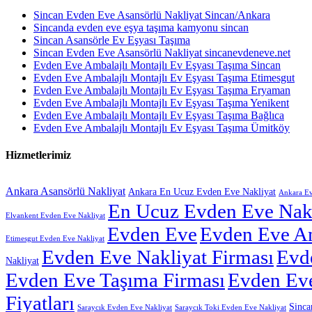
Sincan Evden Eve Asansörlü Nakliyat Sincan/Ankara
Sincanda evden eve eşya taşıma kamyonu sincan
Sincan Asansörle Ev Eşyası Taşıma
Sincan Evden Eve Asansörlü Nakliyat sincanevdeneve.net
Evden Eve Ambalajlı Montajlı Ev Eşyası Taşıma Sincan
Evden Eve Ambalajlı Montajlı Ev Eşyası Taşıma Etimesgut
Evden Eve Ambalajlı Montajlı Ev Eşyası Taşıma Eryaman
Evden Eve Ambalajlı Montajlı Ev Eşyası Taşıma Yenikent
Evden Eve Ambalajlı Montajlı Ev Eşyası Taşıma Bağlıca
Evden Eve Ambalajlı Montajlı Ev Eşyası Taşıma Ümitköy
Hizmetlerimiz
Ankara Asansörlü Nakliyat
Ankara En Ucuz Evden Eve Nakliyat
Ankara Ev
En Ucuz Evden Eve Nakl
Elvankent Evden Eve Nakliyat
Evden Eve
Evden Eve Am
Etimesgut Evden Eve Nakliyat
Evden Eve Nakliyat Firması
Evd
Nakliyat
Evden Eve Taşıma Firması
Evden Eve
Fiyatları
Sinca
Saraycık Evden Eve Nakliyat
Saraycık Toki Evden Eve Nakliyat