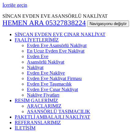
İçeriğe geçin
SİNCAN EVDEN EVE ASANSÖRLÜ NAKLİYAT
HEMEN ARA 05327838224
Navigasyonu değiştir
SİNCAN EVDEN EVE ÇINAR NAKLİYAT
FAALİYETLERİMİZ
Evden Eve Asansörlü Nakliyat
En Ucuz Evden Eve Nakliyat
Evden Eve
Asansörlü Nakliyat
Nakliyat
Evden Eve Nakliye
Evden Eve Nakliyat Firması
Evden Eve Taşımacılık
Evden Eve Çınar Nakliyat
Nakliye Fiyatları
RESİM GALERİMİZ
ARAÇLARIMIZ
ASANSÖRLÜ TAŞIMACILIK
PAKETLİ AMBALAJLI NAKLİYAT
REFERANSLARIMIZ
İLETİŞİM