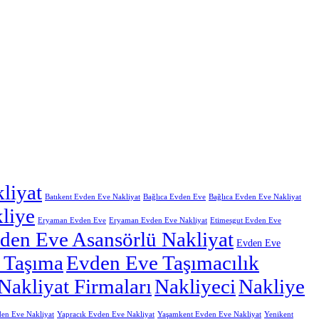
liyat
Batıkent Evden Eve Nakliyat
Bağlıca Evden Eve
Bağlıca Evden Eve Nakliyat
liye
Eryaman Evden Eve
Eryaman Evden Eve Nakliyat
Etimesgut Evden Eve
den Eve Asansörlü Nakliyat
Evden Eve
 Taşıma
Evden Eve Taşımacılık
Nakliyat Firmaları
Nakliyeci
Nakliye
en Eve Nakliyat
Yapracık Evden Eve Nakliyat
Yaşamkent Evden Eve Nakliyat
Yenikent