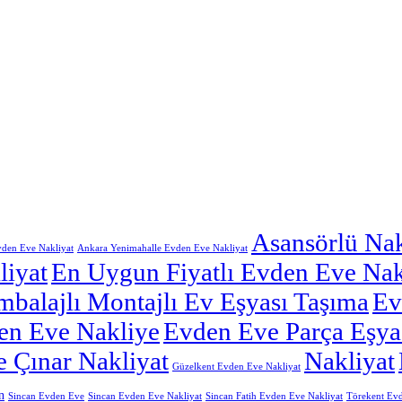
Asansörlü Nak
den Eve Nakliyat
Ankara Yenimahalle Evden Eve Nakliyat
iyat
En Uygun Fiyatlı Evden Eve Nak
balajlı Montajlı Ev Eşyası Taşıma
Ev
en Eve Nakliye
Evden Eve Parça Eşya
 Çınar Nakliyat
Nakliyat
Güzelkent Evden Eve Nakliyat
n
Sincan Evden Eve
Sincan Evden Eve Nakliyat
Sincan Fatih Evden Eve Nakliyat
Törekent Evd