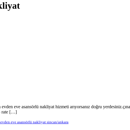
liyat
vden eve asansörlü nakliyat hizmeti arıyorsanız doğru yerdesiniz.çın
o rate […]
 evden eve asansörlü nakliyat sincan/ankara