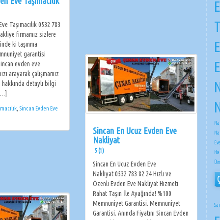
en Eve Taşımacılık
E
Eve Taşımacılık 0532 783
akliye firmamız sizlere
E
inde ki taşınma
emnuniyet garantisi
E
Sincan evden eve
mızı arayarak çalışmamız
N
z hakkında detaylı bilgi
[…]
N
ımacılık
,
Sincan Evden Eve
Na
Sincan En Ucuz Evden Eve
Na
Nakliyat
Ev
5 (1)
Na
Üm
Sincan En Ucuz Evden Eve
Nakliyat 0532 783 82 24 Hızlı ve
Özenli Evden Eve Nakliyat Hizmeti
Rahat Taşın İle Ayağında! %100
Memnuniyet Garantisi. Memnuniyet
Sa
Garantisi. Anında Fiyatını Sincan Evden