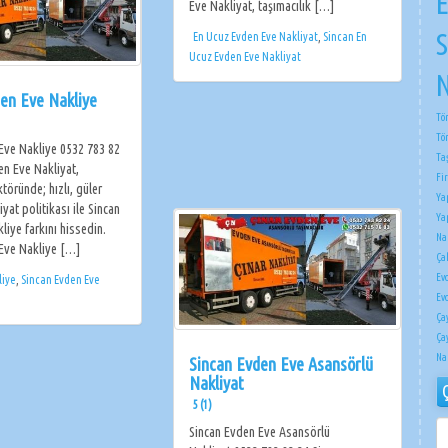
E
Eve Nakliyat, taşımacılık […]
S
En Ucuz Evden Eve Nakliyat
,
Sincan En
Ucuz Evden Eve Nakliyat
N
en Eve Nakliye
Tö
Tö
Eve Nakliye 0532 783 82
Ta
en Eve Nakliyat,
Fi
ktöründe; hızlı, güler
Ya
iyat politikası ile Sincan
Ya
iye farkını hissedin.
Na
Eve Nakliye […]
Çak
Ev
liye
,
Sincan Evden Eve
Ev
Ça
Ça
Na
Sincan Evden Eve Asansörlü
Nakliyat
5 (1)
ÇI
Sincan Evden Eve Asansörlü
NA