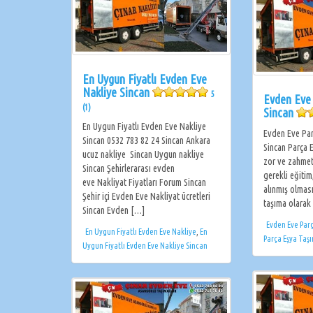
En Uygun Fiyatlı Evden Eve
Nakliye Sincan
5
Evden Eve
(1)
Sincan
En Uygun Fiyatlı Evden Eve Nakliye
Evden Eve Par
Sincan 0532 783 82 24 Sincan Ankara
Sincan Parça E
ucuz nakliye Sincan Uygun nakliye
zor ve zahmetl
Sincan Şehirlerarası evden
gerekli eğitim
eve Nakliyat Fiyatları Forum Sincan
alınmış olması
Şehir içi Evden Eve Nakliyat ücretleri
taşıma olarak
Sincan Evden […]
Evden Eve Par
En Uygun Fiyatlı Evden Eve Nakliye
,
En
Parça Eşya Taş
Uygun Fiyatlı Evden Eve Nakliye Sincan