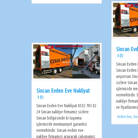
Sincan Ev
5 (1)
Sincan Evden 
Sincan Evden 
arıyorsun Sin
sizlere Sinca
işlerinizde m
Sincan Evden Eve Nakliyat
vermektedir. 
5 (1)
nakliye firma
Sincan Evden Eve Nakliyat 0532 783 82
ve fiyatlarımı
24 Sincan nakliye firmamız sizlere
Evden Eve
,
Sin
Sincan bölgesinde ki taşınma
işlerinizde memnuniyet garantisi
vermektedir. Sincan evden eve
nakliye firmamızı arayarak çalışmamız