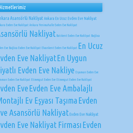
Hizmetlerimiz
nkara Asansörlü Nakliyat
Ankara En Ucuz Evden Eve Nakliyat
kara Evden Eve Nakliyat
Ankara Yenimahalle Evden Eve Nakliyat
sansörlü Nakliyat
Batıkent Evden Eve Nakliyat
Bağlıca
En Ucuz
den Eve
Bağlıca Evden Eve Nakliyat
Elvankent Evden Eve Nakliyat
vden Eve Nakliyat
En Uygun
iyatlı Evden Eve Nakliye
Eryaman Evden Eve
yaman Evden Eve Nakliyat
Etimesgut Evden Eve
Etimesgut Evden Eve Nakliyat
vden Eve
Evden Eve Ambalajlı
ontajlı Ev Eşyası Taşıma
Evden
ve Asansörlü Nakliyat
Evden Eve Nakliyat
vden Eve Nakliyat Firması
Evden