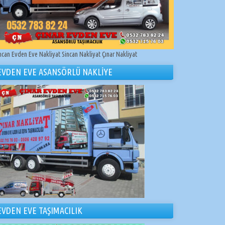
ncan Evden Eve Nakliyat Sincan Nakliyat Çınar Nakliyat
EVDEN EVE ASANSÖRLÜ NAKLİYE
EVDEN EVE TAŞIMACILIK