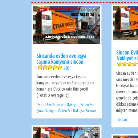
Sincan Evd
Sincanda evden eve eşya
Nakliyat s
taşıma kamyonu sincan
5 (3)
Sincan Evden 
Sincanda evden eve eşya taşıma
sincanevdene
kamyonu arıyorsan doğru adrestesin
Nakliyat hizm
hemen ara Click to rate this post!
güvenli taşıma
[Total: 3 Average: 5]
genelinde çok
dikkat çekmek
Evden Eve Asansörlü Nakliyat
,
Evden Eve
müşteri memnu
Çınar Nakliyat
,
Evden Eve Nakliyat Firması
Sincan