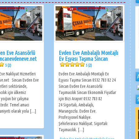
en Eve Asansörlü
Evden Eve Ambalajlı Montajlı
incanevdeneve.net
Ev Eşyası Taşıma Sincan
5 (2)
5 (2)
Eve Nakliyat Hizmetleri
Evden Eve Ambalajlı Montajlı Ev
ve.net Sincan Evden Eve
Eşyası Taşıma Sincan 0532 783 82 24
etleri sektöründe,
Sincan Evden Eve Asansörlü
cılık için ülkemiz
Taşımacılık Sincan Ekonomik Fiyatlar
 yoğun bir çalışma
için Bizi Arayın! 0532 783 82
tedir. Temel amacı
24 Sigortalı, Ambalajlı,
niyeti olarak yola […]
Marangozlu. Evden Eve.
Profesyonel Nakliye.
Şehirlerarası Nakliyat. Sigortalı
Taşımacılık. […]