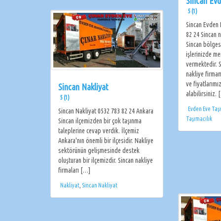
Sincan Evd
5 (1)
Sincan Evden 
82 24 Sincan n
Sincan bölges
işlerinizde m
vermektedir. 
nakliye firma
ve fiyatlarımı
Sincan Nakliyat
alabilirsiniz. 
5 (1)
Evden Eve Taş
Sincan Nakliyat 0532 783 82 24 Ankara
Taşımacılık
Sincan ilçemizden bir çok taşınma
taleplerine cevap verdik. İlçemiz
Ankara'nın önemli bir ilçesidir. Nakliye
sektörünün gelişmesinde destek
oluşturan bir ilçemizdir. Sincan nakliye
firmaları […]
Nakliyat
,
Sincan Nakliyat