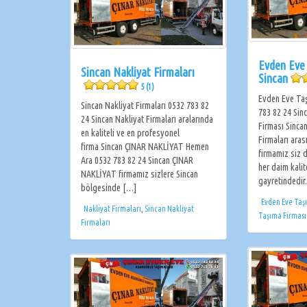
Evden Eve
Sincan Nakliyat Firmaları
Sincan
5 (1)
Evden Eve Taş
Sincan Nakliyat Firmaları 0532 783 82
783 82 24 Sin
24 Sincan Nakliyat Firmaları aralarında
Firması Sinca
en kaliteli ve en profesyonel
Firmaları ara
firma Sincan ÇINAR NAKLİYAT Hemen
firmamız siz d
Ara 0532 783 82 24 Sincan ÇINAR
her daim kali
NAKLİYAT firmamız sizlere Sincan
gayretindedir
bölgesinde […]
Evden Eve Taş
Nakliyat Firmaları
,
Sincan Nakliyat
Taşıma Firması
Firmaları