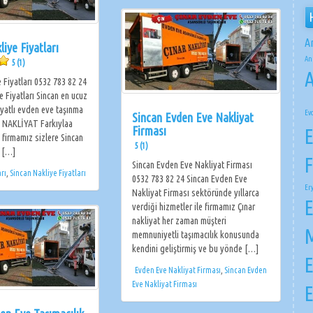
A
liye Fiyatları
An
5 (1)
A
 Fiyatları 0532 783 82 24
 Fiyatları Sincan en ucuz
iyatlı evden eve taşınma
Ev
Sincan Evden Eve Nakliyat
R NAKLİYAT Farkıylaa
Firması
E
 firmamız sizlere Sincan
5 (1)
i […]
F
Sincan Evden Eve Nakliyat Firması
arı
,
Sincan Nakliye Fiyatları
0532 783 82 24 Sincan Evden Eve
Er
Nakliyat Firması sektöründe yıllarca
E
verdiği hizmetler ile firmamız Çınar
nakliyat her zaman müşteri
M
memnuniyetli taşımacılık konusunda
kendini geliştirmiş ve bu yönde […]
E
Evden Eve Nakliyat Firması
,
Sincan Evden
Eve Nakliyat Firması
E