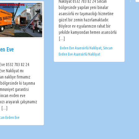
Nakliyat 0532 783 82 24 Sincan
bölgesinde yapılan yeni binalar
asansörlü ev taşımacılığı hizmetine
güzel bir zemin hazırlamaktadır.
Böylece ev eşyalarınızın rahat bir
şekilde kamyondan hemen asansörlü
[…]
Evden Eve Asansörlü Nakliyat
,
Sincan
den Eve
Evden Eve Asansörlü Nakliyat
Eve 0532 783 82 24
Eve Nakliyat mı
can nakliye firmamız
n bölgesinde ki taşınma
emnuniyet garantisi
Sincan evden eve
mızı arayarak çalışmamız
z […]
can Evden Eve