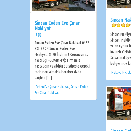
Sincan Nak
Sincan Evden Eve Çınar
Nakliyat
Sincan Nakliye
5 (1)
Sincan Nakliye
Sincan Evden Eve Çınar Nakliyat 0532
ve en uygun f
783 82 24 Sincan Evden Eve
hizmeti ÇINA
Nakliyat, % 20 İndirim ! Koronavirüs
Sincan nakliye
hastalığı (COVID-19): Firmamız
bölgesinde k
hastalığın yayıldığı bu süreçte gerekli
tedbirleri almakla beraber daha
Nakliye Fiyatl
sağlıklı […]
Evden Eve Çınar Nakliyat
,
Sincan Evden
Eve Çınar Nakliyat