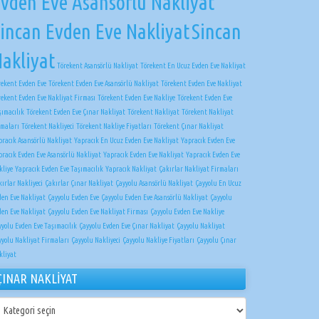
vden Eve Asansörlü Nakliyat
incan Evden Eve Nakliyat
Sincan
akliyat
Törekent Asansörlü Nakliyat
Törekent En Ucuz Evden Eve Nakliyat
rekent Evden Eve
Törekent Evden Eve Asansörlü Nakliyat
Törekent Evden Eve Nakliyat
rekent Evden Eve Nakliyat Firması
Törekent Evden Eve Nakliye
Törekent Evden Eve
şımacılık
Törekent Evden Eve Çınar Nakliyat
Törekent Nakliyat
Törekent Nakliyat
rmaları
Törekent Nakliyeci
Törekent Nakliye Fiyatları
Törekent Çınar Nakliyat
pracık Asansörlü Nakliyat
Yapracık En Ucuz Evden Eve Nakliyat
Yapracık Evden Eve
pracık Evden Eve Asansörlü Nakliyat
Yapracık Evden Eve Nakliyat
Yapracık Evden Eve
kliye
Yapracık Evden Eve Taşımacılık
Yapracık Nakliyat
Çakırlar Nakliyat Firmaları
ırlar Nakliyeci
Çakırlar Çınar Nakliyat
Çayyolu Asansörlü Nakliyat
Çayyolu En Ucuz
den Eve Nakliyat
Çayyolu Evden Eve
Çayyolu Evden Eve Asansörlü Nakliyat
Çayyolu
den Eve Nakliyat
Çayyolu Evden Eve Nakliyat Firması
Çayyolu Evden Eve Nakliye
yyolu Evden Eve Taşımacılık
Çayyolu Evden Eve Çınar Nakliyat
Çayyolu Nakliyat
yyolu Nakliyat Firmaları
Çayyolu Nakliyeci
Çayyolu Nakliye Fiyatları
Çayyolu Çınar
kliyat
ÇINAR NAKLİYAT
NAR
KLİYAT