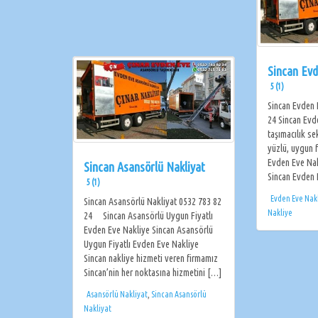
Sincan Evd
5 (1)
Sincan Evden 
24 Sincan Evd
taşımacılık se
yüzlü, uygun f
Evden Eve Nakl
Sincan Asansörlü Nakliyat
Sincan Evden 
5 (1)
Evden Eve Nak
Sincan Asansörlü Nakliyat 0532 783 82
Nakliye
24 Sincan Asansörlü Uygun Fiyatlı
Evden Eve Nakliye Sincan Asansörlü
Uygun Fiyatlı Evden Eve Nakliye
Sincan nakliye hizmeti veren firmamız
Sincan’nin her noktasına hizmetini […]
Asansörlü Nakliyat
,
Sincan Asansörlü
Nakliyat