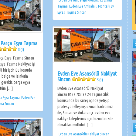
Evden Eve Ambalajlı Montajlı Ev Eşyası
Taşıma
,
Evden Eve Ambalajlı Montajlı Ev
Eşyası Taşıma Sincan
Si
 Parça Eşya Taşıma
5 (1)
ça Eşya Taşıma Sincan
şya Taşıma Nakliyat işi
i bir iştir. Bu konuda
Evden Eve Asansörlü Nakliyat
, belge ve izinlerin
Sincan
5 (1)
 gerekir. parça eşya
 tüm […]
Evden Eve Asansörlü Nakliyat
Sincan 0532 783 82 24 Taşımacılık
ça Eşya Taşıma
,
Evden Eve
konusunda bu süreç içinde yetişip
ıma Sincan
profesyonelleşmiş uzman kadromuz
ile, Sincan ve Ankara içi evden eve
nakliye talepleriniz için hizmetinizde
olmaktan mutluluk […]
Evden Eve Asansörlü Nakliyat Sincan