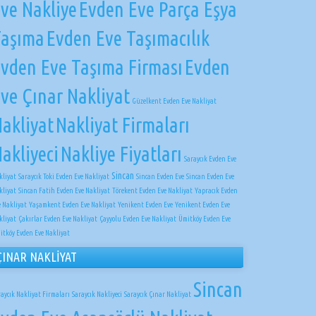
ve Nakliye
Evden Eve Parça Eşya
Taşıma
Evden Eve Taşımacılık
vden Eve Taşıma Firması
Evden
ve Çınar Nakliyat
Güzelkent Evden Eve Nakliyat
akliyat
Nakliyat Firmaları
akliyeci
Nakliye Fiyatları
Saraycık Evden Eve
Sincan
kliyat
Saraycık Toki Evden Eve Nakliyat
Sincan Evden Eve
Sincan Evden Eve
kliyat
Sincan Fatih Evden Eve Nakliyat
Törekent Evden Eve Nakliyat
Yapracık Evden
e Nakliyat
Yaşamkent Evden Eve Nakliyat
Yenikent Evden Eve
Yenikent Evden Eve
kliyat
Çakırlar Evden Eve Nakliyat
Çayyolu Evden Eve Nakliyat
Ümitköy Evden Eve
itköy Evden Eve Nakliyat
ÇINAR NAKLİYAT
Sincan
raycık Nakliyat Firmaları
Saraycık Nakliyeci
Saraycık Çınar Nakliyat