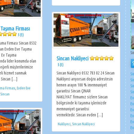
 Taşıma Firması
5 (1)
ıma Firması Sincan 0532
can Evden Eve Taşıma
Si
n Ev Taşıma
Sincan Nakliyeci
sında lider konumda olan
5 (1)
eğerli müşterilerimize
teli hizmet sunmak
Sincan Nakliyeci 0532 783 82 24 Sincan
Si
. Sincan […]
Nakliyeci arıyorsan doğru adrestesin
Si
hemen arayın 100 % imemnuniyet
Si
ıma Firması
,
Evden Eve
garantisi Sincan ÇINAR
Si
 Sincan
NAKLİYAT firmamız sizlere Sincan
Ev
bölgesinde ki taşınma işlerinizde
Ev
memnuniyet garantisi
Ev
vermektedir. Sincan evden […]
Ev
Ev
Nakliyeci
,
Sincan Nakliyeci
Ev