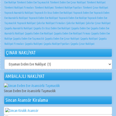
Eve Nakliye
Törekent Evden Eve Taşımacılık
Törekent Evden Eve Çınar Nakliyat
Törekent Nakliyat
Törekent Nakliyat Firmaları
Törekent Nakliyeci
Törekent Nakliye Fiyatları
Törekent Çınar Nakliyat
Yapracık Asansörlü Nakliyat
Yapracık En Ucuz Evden Eve Nakliyat
Yapracık Evden Eve
Yapracık Evden
Eve Asansörlü Nakliyat
Yapracık Evden Eve Nakliyat
Yapracık Evden Eve Nakliye
Yapracık Evden Eve
Taşımacılık
Yapracık Nakliyat
Çakırlar Nakliyat Firmaları
Çakırlar Nakliyeci
Çakırlar Çınar Nakliyat
Çayyolu Asansörlü Nakliyat
Çayyolu En Ucuz Evden Eve Nakliyat
Çayyolu Evden Eve
Çayyolu Evden Eve
Asansörlü Nakliyat
Çayyolu Evden Eve Nakliyat
Çayyolu Evden Eve Nakliyat Firması
Çayyolu Evden Eve
Nakliye
Çayyolu Evden Eve Taşımacılık
Çayyolu Evden Eve Çınar Nakliyat
Çayyolu Nakliyat
Çayyolu
Nakliyat Firmaları
Çayyolu Nakliyeci
Çayyolu Nakliye Fiyatları
Çayyolu Çınar Nakliyat
ÇINAR NAKLİYAT
ÇINAR
NAKLİYAT
AMBALAJLI NAKLİYAT
Sincan Evden Eve Asansörlü Taşımacılık
Sincan Asansör Kiralama