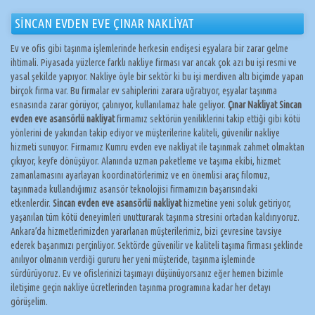
SİNCAN EVDEN EVE ÇINAR NAKLİYAT
Ev ve ofis gibi taşınma işlemlerinde herkesin endişesi eşyalara bir zarar gelme
ihtimali. Piyasada yüzlerce farklı nakliye firması var ancak çok azı bu işi resmi ve
yasal şekilde yapıyor. Nakliye öyle bir sektör ki bu işi merdiven altı biçimde yapan
birçok firma var. Bu firmalar ev sahiplerini zarara uğratıyor, eşyalar taşınma
esnasında zarar görüyor, çalınıyor, kullanılamaz hale geliyor.
Çınar Nakliyat Sincan
evden eve asansörlü nakliyat
firmamız sektörün yeniliklerini takip ettiği gibi kötü
yönlerini de yakından takip ediyor ve müşterilerine kaliteli, güvenilir nakliye
hizmeti sunuyor. Firmamız Kumru evden eve nakliyat ile taşınmak zahmet olmaktan
çıkıyor, keyfe dönüşüyor. Alanında uzman paketleme ve taşıma ekibi, hizmet
zamanlamasını ayarlayan koordinatörlerimiz ve en önemlisi araç filomuz,
taşınmada kullandığımız asansör teknolojisi firmamızın başarısındaki
etkenlerdir.
Sincan evden eve asansörlü nakliyat
hizmetine yeni soluk getiriyor,
yaşanılan tüm kötü deneyimleri unutturarak taşınma stresini ortadan kaldırıyoruz.
Ankara’da hizmetlerimizden yararlanan müşterilerimiz, bizi çevresine tavsiye
ederek başarımızı perçinliyor. Sektörde güvenilir ve kaliteli taşıma firması şeklinde
anılıyor olmanın verdiği gururu her yeni müşteride, taşınma işleminde
sürdürüyoruz. Ev ve ofislerinizi taşımayı düşünüyorsanız eğer hemen bizimle
iletişime geçin nakliye ücretlerinden taşınma programına kadar her detayı
görüşelim.