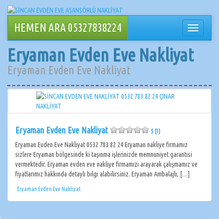
İçeriğe
geçin
HEMEN ARA 05327838224
Navigasy
değiştir
Eryaman Evden Eve Nakliyat
Eryaman Evden Eve Nakliyat
Eryaman Evden Eve Nakliyat
5 (1)
Eryaman Evden Eve Nakliyat 0532 783 82 24 Eryaman nakliye firmamız
sizlere Eryaman bölgesinde ki taşınma işlerinizde memnuniyet garantisi
vermektedir. Eryaman evden eve nakliye firmamızı arayarak çalışmamız ve
fiyatlarımız hakkında detaylı bilgi alabilirsiniz. Eryaman Ambalajlı, […]
Eryaman Evden Eve Nakliyat