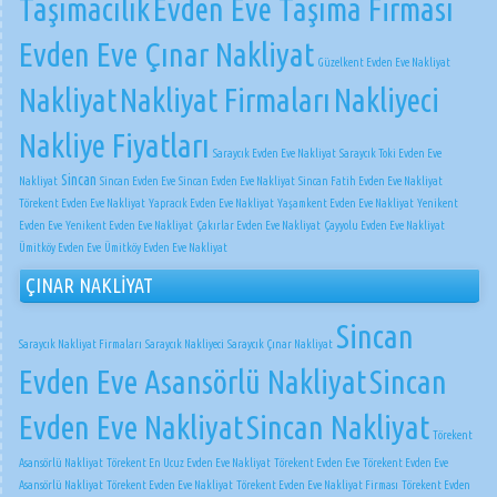
Taşımacılık
Evden Eve Taşıma Firması
Evden Eve Çınar Nakliyat
Güzelkent Evden Eve Nakliyat
Nakliyat
Nakliyat Firmaları
Nakliyeci
Nakliye Fiyatları
Saraycık Evden Eve Nakliyat
Saraycık Toki Evden Eve
Sincan
Nakliyat
Sincan Evden Eve
Sincan Evden Eve Nakliyat
Sincan Fatih Evden Eve Nakliyat
Törekent Evden Eve Nakliyat
Yapracık Evden Eve Nakliyat
Yaşamkent Evden Eve Nakliyat
Yenikent
Evden Eve
Yenikent Evden Eve Nakliyat
Çakırlar Evden Eve Nakliyat
Çayyolu Evden Eve Nakliyat
Ümitköy Evden Eve
Ümitköy Evden Eve Nakliyat
ÇINAR NAKLİYAT
Sincan
Saraycık Nakliyat Firmaları
Saraycık Nakliyeci
Saraycık Çınar Nakliyat
Evden Eve Asansörlü Nakliyat
Sincan
Evden Eve Nakliyat
Sincan Nakliyat
Törekent
Asansörlü Nakliyat
Törekent En Ucuz Evden Eve Nakliyat
Törekent Evden Eve
Törekent Evden Eve
Asansörlü Nakliyat
Törekent Evden Eve Nakliyat
Törekent Evden Eve Nakliyat Firması
Törekent Evden