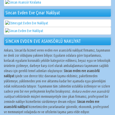
Sincan Evden Eve Çınar Nakliyat
SİNCAN EVDEN EVE ASANSÖRLÜ NAKLİYAT
Ankara, Sincan’da hizmet veren evden eve asansörlü nakliyat firmamız, taşınmanın
ne denli zor olduğunu yakinen biliyor. Eşyaların odalara göre toparlanması,
kırılacak eşyaların korunaklı şekilde kategorize edilmesi, beyaz eşya ve teknolojik
ürünlerin çizilmeye, darbeye karşı özel olarak ambalajlanması taşınmanın sağlıklı
olması için gerekli temel adımları oluşturuyor.
Sincan evden eve asansörlü
nakliyat
işinde son derece titiz davranan taşıma ekibimiz, paketlemeden
yüklemeye, yüklemeden yeni eve aktarıma kadar her aşamada eşya güvenliğini
odak noktasında tutuyor. Taşınmanın tüm zahmetini ustalıkla üstleniyor ve sizlere
sadece yeni bir eve yerleşmenin keyfini bırakıyoruz.
Ankara evden eve asansörlü
nakliyat
sektöründe müşteri memnuniyetiyle öne çıkan firmamız, profesyonel bir
zeminde nakliye hizmetlerini sürdürmeye devam ediyor.
Sincan evden eve
asansörlü nakliyat
hizmetimizden yararlananlar güvenilir, ekonomik, profesyonel
ve memnuniyet odağında ev ve ofislerini taşıma şansı elde ediyor.