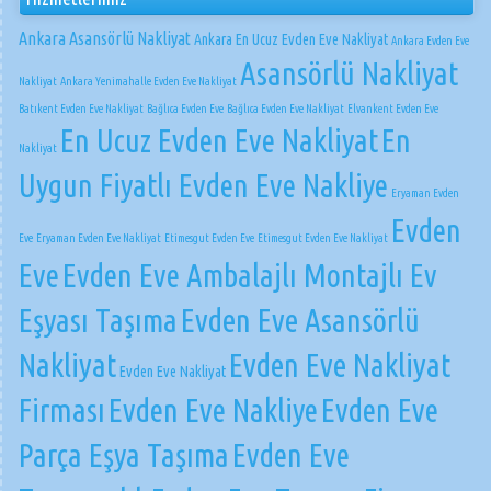
Ankara Asansörlü Nakliyat
Ankara En Ucuz Evden Eve Nakliyat
Ankara Evden Eve
Asansörlü Nakliyat
Nakliyat
Ankara Yenimahalle Evden Eve Nakliyat
Batıkent Evden Eve Nakliyat
Bağlıca Evden Eve
Bağlıca Evden Eve Nakliyat
Elvankent Evden Eve
En Ucuz Evden Eve Nakliyat
En
Nakliyat
Uygun Fiyatlı Evden Eve Nakliye
Eryaman Evden
Evden
Eve
Eryaman Evden Eve Nakliyat
Etimesgut Evden Eve
Etimesgut Evden Eve Nakliyat
Eve
Evden Eve Ambalajlı Montajlı Ev
Eşyası Taşıma
Evden Eve Asansörlü
Nakliyat
Evden Eve Nakliyat
Evden Eve Nakliyat
Firması
Evden Eve Nakliye
Evden Eve
Parça Eşya Taşıma
Evden Eve