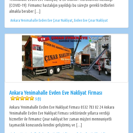
(COVID-19): Firmamız hastalığın yayıldığı bu süreçte gerekli tedbirleri
almakla beraber […]
Ankara Yenimahalle Evden Eve Çınar Nakliyat
,
Evden Eve Çınar Nakliyat
Ankara Yenimahalle Evden Eve Nakliyat Firması
5 (1)
Ankara Yenimahalle Evden Eve Nakliyat Firması 0532 783 82 24 Ankara
Yenimahalle Evden Eve Nakliyat Firması sektöründe yıllarca verdiği
hizmetler ile firmamız Çınar nakliyat her zaman müşteri memnuniyetli
taşımacılık konusunda kendini geliştirmiş ve […]