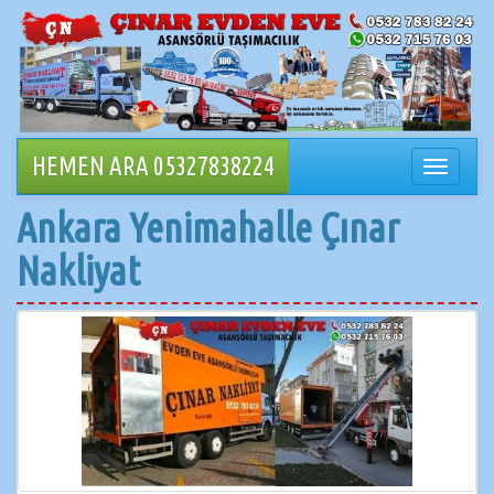
İçeriğe
geçin
HEMEN ARA 05327838224
Navigasy
değiştir
Ankara Yenimahalle Çınar
Nakliyat