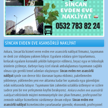
SİNCAN EVDEN EVE ASANSÖRLÜ NAKLİYAT
Ankara, Sincan’da hizmet veren evden eve asansörlü nakliyat firmamız, taşınmanın
ne denli zor olduğunu yakinen biliyor. Eşyaların odalara göre toparlanması,
kırılacak eşyaların korunaklı şekilde kategorize edilmesi, beyaz eşya ve teknolojik
ürünlerin çizilmeye, darbeye karşı özel olarak ambalajlanması taşınmanın sağlıklı
olması için gerekli temel adımları oluşturuyor.
Sincan evden eve asansörlü
nakliyat
işinde son derece titiz davranan taşıma ekibimiz, paketlemeden
yüklemeye, yüklemeden yeni eve aktarıma kadar her aşamada eşya güvenliğini
odak noktasında tutuyor. Taşınmanın tüm zahmetini ustalıkla üstleniyor ve sizlere
sadece yeni bir eve yerleşmenin keyfini bırakıyoruz.
Ankara evden eve asansörlü
nakliyat
sektöründe müşteri memnuniyetiyle öne çıkan firmamız, profesyonel bir
zeminde nakliye hizmetlerini sürdürmeye devam ediyor.
Sincan evden eve
asansörlü nakliyat
hizmetimizden yararlananlar güvenilir, ekonomik, profesyonel