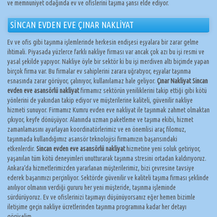
ve memnuniyet odağında ev ve ofislerini taşıma şansı elde ediyor.
SİNCAN EVDEN EVE ÇINAR NAKLİYAT
Ev ve ofis gibi taşınma işlemlerinde herkesin endişesi eşyalara bir zarar gelme
ihtimali. Piyasada yüzlerce farklı nakliye firması var ancak çok azı bu işi resmi ve
yasal şekilde yapıyor. Nakliye öyle bir sektör ki bu işi merdiven altı biçimde yapan
birçok firma var. Bu firmalar ev sahiplerini zarara uğratıyor, eşyalar taşınma
esnasında zarar görüyor, çalınıyor, kullanılamaz hale geliyor.
Çınar Nakliyat Sincan
evden eve asansörlü nakliyat
firmamız sektörün yeniliklerini takip ettiği gibi kötü
yönlerini de yakından takip ediyor ve müşterilerine kaliteli, güvenilir nakliye
hizmeti sunuyor. Firmamız Kumru evden eve nakliyat ile taşınmak zahmet olmaktan
çıkıyor, keyfe dönüşüyor. Alanında uzman paketleme ve taşıma ekibi, hizmet
zamanlamasını ayarlayan koordinatörlerimiz ve en önemlisi araç filomuz,
taşınmada kullandığımız asansör teknolojisi firmamızın başarısındaki
etkenlerdir.
Sincan evden eve asansörlü nakliyat
hizmetine yeni soluk getiriyor,
yaşanılan tüm kötü deneyimleri unutturarak taşınma stresini ortadan kaldırıyoruz.
Ankara’da hizmetlerimizden yararlanan müşterilerimiz, bizi çevresine tavsiye
ederek başarımızı perçinliyor. Sektörde güvenilir ve kaliteli taşıma firması şeklinde
anılıyor olmanın verdiği gururu her yeni müşteride, taşınma işleminde
sürdürüyoruz. Ev ve ofislerinizi taşımayı düşünüyorsanız eğer hemen bizimle
iletişime geçin nakliye ücretlerinden taşınma programına kadar her detayı
görüşelim.