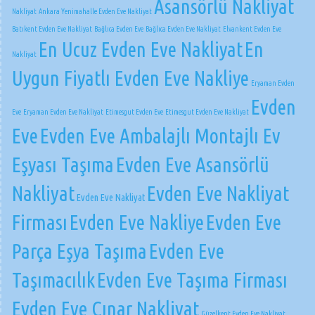
Asansörlü Nakliyat
Nakliyat
Ankara Yenimahalle Evden Eve Nakliyat
Batıkent Evden Eve Nakliyat
Bağlıca Evden Eve
Bağlıca Evden Eve Nakliyat
Elvankent Evden Eve
En Ucuz Evden Eve Nakliyat
En
Nakliyat
Uygun Fiyatlı Evden Eve Nakliye
Eryaman Evden
Evden
Eve
Eryaman Evden Eve Nakliyat
Etimesgut Evden Eve
Etimesgut Evden Eve Nakliyat
Eve
Evden Eve Ambalajlı Montajlı Ev
Eşyası Taşıma
Evden Eve Asansörlü
Nakliyat
Evden Eve Nakliyat
Evden Eve Nakliyat
Firması
Evden Eve Nakliye
Evden Eve
Parça Eşya Taşıma
Evden Eve
Taşımacılık
Evden Eve Taşıma Firması
Evden Eve Çınar Nakliyat
Güzelkent Evden Eve Nakliyat