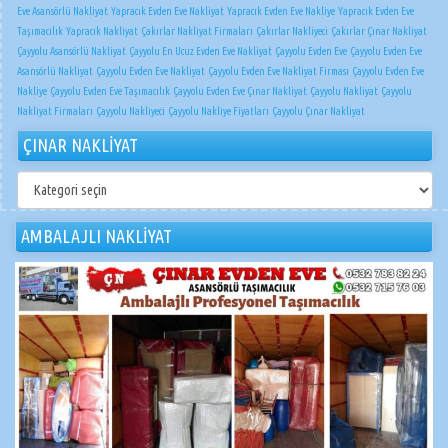
Eve Asansörlü Nakliyat
Yapracık Evden Eve Nakliyat
Yapracık Evden Eve Nakliye
Yapracık Evden Eve
Taşımacılık
Yapracık Nakliyat
Çakırlar Nakliyat Firmaları
Çakırlar Nakliyeci
Çakırlar Çınar Nakliyat
Çayyolu Asansörlü Nakliyat
Çayyolu En Ucuz Evden Eve Nakliyat
Çayyolu Evden Eve
Çayyolu Evden Eve
Asansörlü Nakliyat
Çayyolu Evden Eve Nakliyat
Çayyolu Evden Eve Nakliyat Firması
Çayyolu Evden Eve
Nakliye
Çayyolu Evden Eve Taşımacılık
Çayyolu Evden Eve Çınar Nakliyat
Çayyolu Nakliyat
Çayyolu
Nakliyat Firmaları
Çayyolu Nakliyeci
Çayyolu Nakliye Fiyatları
Çayyolu Çınar Nakliyat
ÇINAR NAKLİYAT
ÇINAR
NAKLİYAT
AMBALAJLI NAKLİYAT