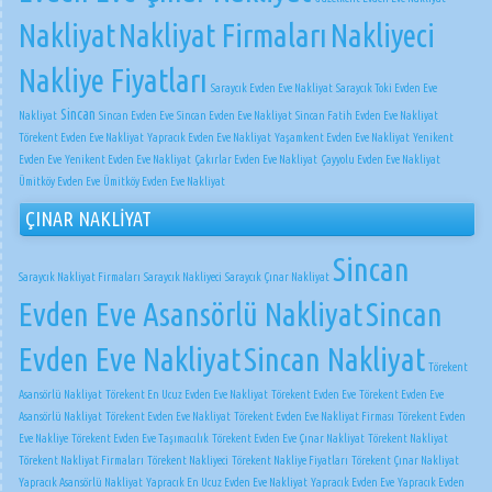
Nakliyat
Nakliyat Firmaları
Nakliyeci
Nakliye Fiyatları
Saraycık Evden Eve Nakliyat
Saraycık Toki Evden Eve
Sincan
Nakliyat
Sincan Evden Eve
Sincan Evden Eve Nakliyat
Sincan Fatih Evden Eve Nakliyat
Törekent Evden Eve Nakliyat
Yapracık Evden Eve Nakliyat
Yaşamkent Evden Eve Nakliyat
Yenikent
Evden Eve
Yenikent Evden Eve Nakliyat
Çakırlar Evden Eve Nakliyat
Çayyolu Evden Eve Nakliyat
Ümitköy Evden Eve
Ümitköy Evden Eve Nakliyat
ÇINAR NAKLİYAT
Sincan
Saraycık Nakliyat Firmaları
Saraycık Nakliyeci
Saraycık Çınar Nakliyat
Evden Eve Asansörlü Nakliyat
Sincan
Evden Eve Nakliyat
Sincan Nakliyat
Törekent
Asansörlü Nakliyat
Törekent En Ucuz Evden Eve Nakliyat
Törekent Evden Eve
Törekent Evden Eve
Asansörlü Nakliyat
Törekent Evden Eve Nakliyat
Törekent Evden Eve Nakliyat Firması
Törekent Evden
Eve Nakliye
Törekent Evden Eve Taşımacılık
Törekent Evden Eve Çınar Nakliyat
Törekent Nakliyat
Törekent Nakliyat Firmaları
Törekent Nakliyeci
Törekent Nakliye Fiyatları
Törekent Çınar Nakliyat
Yapracık Asansörlü Nakliyat
Yapracık En Ucuz Evden Eve Nakliyat
Yapracık Evden Eve
Yapracık Evden