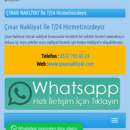
ÇINAR NAKLİYAT İle 7/24 Hizmetinizdeyiz
Çınar Nakliyat İle 7/24 Hizmetinizdeyiz
Çınar Nakliyat olarak nakliyat konusunda tecrübeli bir şekilde hizmet sunmaktayız.
Ankara içi veya şehirler arası nakliyat hizmeti için Kumru Nakliyat’a ulaşabilirsiniz.
Telefon :
0532 783 82 24
Web :
www.çınarnakliyat.com
Navigasy
değiştir
WhatsApp üzerinden bize ulaşın