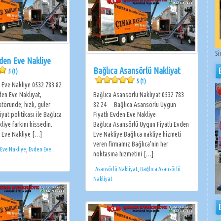
Si
den Eve Nakliye
Bağlıca Asansörlü Nakliyat
5 (1)
5 (1)
 Eve Nakliye 0532 783 82
den Eve Nakliyat,
Bağlıca Asansörlü Nakliyat 0532 783
ktöründe; hızlı, güler
82 24 Bağlıca Asansörlü Uygun
iyat politikası ile Bağlıca
Fiyatlı Evden Eve Nakliye
iye farkını hissedin.
Bağlıca Asansörlü Uygun Fiyatlı Evden
 Eve Nakliye […]
Eve Nakliye Bağlıca nakliye hizmeti
veren firmamız Bağlıca’nin her
 Eve Nakliye
,
Evden Eve
noktasına hizmetini […]
Asansörlü Nakliyat
,
Bağlıca Asansörlü
Nakliyat