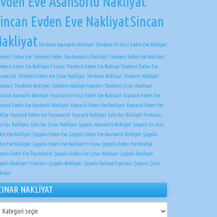
vden Eve Asansörlü Nakliyat
incan Evden Eve Nakliyat
Sincan
akliyat
Törekent Asansörlü Nakliyat
Törekent En Ucuz Evden Eve Nakliyat
rekent Evden Eve
Törekent Evden Eve Asansörlü Nakliyat
Törekent Evden Eve Nakliyat
rekent Evden Eve Nakliyat Firması
Törekent Evden Eve Nakliye
Törekent Evden Eve
şımacılık
Törekent Evden Eve Çınar Nakliyat
Törekent Nakliyat
Törekent Nakliyat
rmaları
Törekent Nakliyeci
Törekent Nakliye Fiyatları
Törekent Çınar Nakliyat
pracık Asansörlü Nakliyat
Yapracık En Ucuz Evden Eve Nakliyat
Yapracık Evden Eve
pracık Evden Eve Asansörlü Nakliyat
Yapracık Evden Eve Nakliyat
Yapracık Evden Eve
kliye
Yapracık Evden Eve Taşımacılık
Yapracık Nakliyat
Çakırlar Nakliyat Firmaları
ırlar Nakliyeci
Çakırlar Çınar Nakliyat
Çayyolu Asansörlü Nakliyat
Çayyolu En Ucuz
den Eve Nakliyat
Çayyolu Evden Eve
Çayyolu Evden Eve Asansörlü Nakliyat
Çayyolu
den Eve Nakliyat
Çayyolu Evden Eve Nakliyat Firması
Çayyolu Evden Eve Nakliye
yyolu Evden Eve Taşımacılık
Çayyolu Evden Eve Çınar Nakliyat
Çayyolu Nakliyat
yyolu Nakliyat Firmaları
Çayyolu Nakliyeci
Çayyolu Nakliye Fiyatları
Çayyolu Çınar
kliyat
ÇINAR NAKLİYAT
NAR
KLİYAT