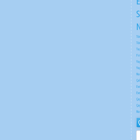
E
S
N
Tö
Tö
Ta
Fi
Ya
Ya
Na
Çak
Ev
Ev
Ça
Ça
Na
ÇI
NA