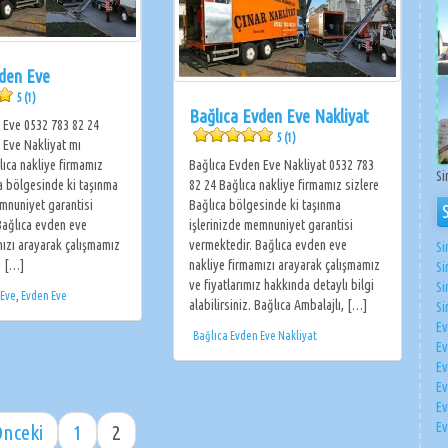
vden Eve
5 (1)
Bağlıca Evden Eve Nakliyat
 Eve 0532 783 82 24
5 (1)
 Eve Nakliyat mı
lıca nakliye firmamız
Bağlıca Evden Eve Nakliyat 0532 783
Si
ca bölgesinde ki taşınma
82 24 Bağlıca nakliye firmamız sizlere
emnuniyet garantisi
Bağlıca bölgesinde ki taşınma
Bağlıca evden eve
işlerinizde memnuniyet garantisi
mızı arayarak çalışmamız
vermektedir. Bağlıca evden eve
Si
z […]
nakliye firmamızı arayarak çalışmamız
Si
ve fiyatlarımız hakkında detaylı bilgi
Si
 Eve
,
Evden Eve
alabilirsiniz. Bağlıca Ambalajlı, […]
Si
Ev
Bağlıca Evden Eve Nakliyat
Ev
Ev
Ev
Ev
Ev
Önceki
1
2