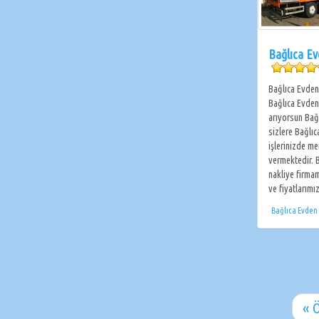
Bağlıca E
Bağlıca Evden
Bağlıca Evden
arıyorsun Bağ
sizlere Bağlı
işlerinizde m
vermektedir. 
nakliye firma
ve fiyatlarımı
Bağlıca Evden
« 