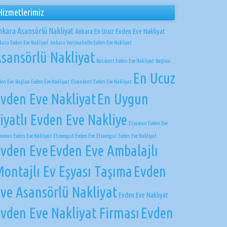
Hizmetlerimiz
nkara Asansörlü Nakliyat
Ankara En Ucuz Evden Eve Nakliyat
kara Evden Eve Nakliyat
Ankara Yenimahalle Evden Eve Nakliyat
sansörlü Nakliyat
Batıkent Evden Eve Nakliyat
Bağlıca
En Ucuz
den Eve
Bağlıca Evden Eve Nakliyat
Elvankent Evden Eve Nakliyat
vden Eve Nakliyat
En Uygun
iyatlı Evden Eve Nakliye
Eryaman Evden Eve
yaman Evden Eve Nakliyat
Etimesgut Evden Eve
Etimesgut Evden Eve Nakliyat
vden Eve
Evden Eve Ambalajlı
ontajlı Ev Eşyası Taşıma
Evden
ve Asansörlü Nakliyat
Evden Eve Nakliyat
vden Eve Nakliyat Firması
Evden