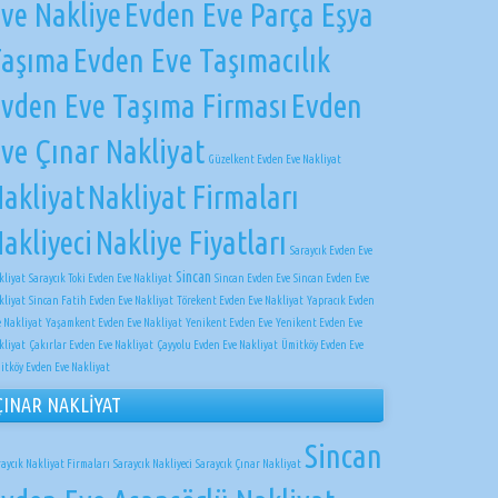
ve Nakliye
Evden Eve Parça Eşya
Taşıma
Evden Eve Taşımacılık
vden Eve Taşıma Firması
Evden
ve Çınar Nakliyat
Güzelkent Evden Eve Nakliyat
akliyat
Nakliyat Firmaları
akliyeci
Nakliye Fiyatları
Saraycık Evden Eve
Sincan
kliyat
Saraycık Toki Evden Eve Nakliyat
Sincan Evden Eve
Sincan Evden Eve
kliyat
Sincan Fatih Evden Eve Nakliyat
Törekent Evden Eve Nakliyat
Yapracık Evden
e Nakliyat
Yaşamkent Evden Eve Nakliyat
Yenikent Evden Eve
Yenikent Evden Eve
kliyat
Çakırlar Evden Eve Nakliyat
Çayyolu Evden Eve Nakliyat
Ümitköy Evden Eve
itköy Evden Eve Nakliyat
ÇINAR NAKLİYAT
Sincan
raycık Nakliyat Firmaları
Saraycık Nakliyeci
Saraycık Çınar Nakliyat