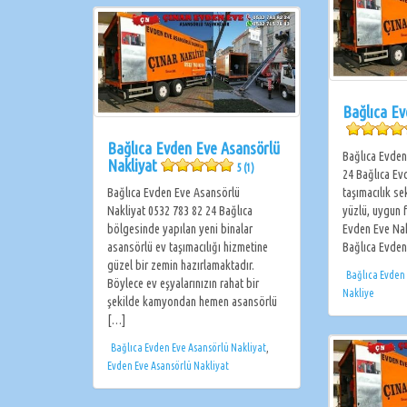
Bağlıca Ev
Bağlıca Evden Eve Asansörlü
Bağlıca Evden
Nakliyat
5 (1)
24 Bağlıca Ev
Bağlıca Evden Eve Asansörlü
taşımacılık se
Nakliyat 0532 783 82 24 Bağlıca
yüzlü, uygun f
bölgesinde yapılan yeni binalar
Evden Eve Nakl
asansörlü ev taşımacılığı hizmetine
Bağlıca Evden
güzel bir zemin hazırlamaktadır.
Bağlıca Evden
Böylece ev eşyalarınızın rahat bir
Nakliye
şekilde kamyondan hemen asansörlü
[…]
Bağlıca Evden Eve Asansörlü Nakliyat
,
Evden Eve Asansörlü Nakliyat