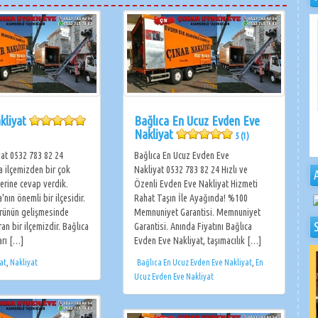
kliyat
Bağlıca En Ucuz Evden Eve
Nakliyat
5 (1)
yat 0532 783 82 24
Bağlıca En Ucuz Evden Eve
a ilçemizden bir çok
Nakliyat 0532 783 82 24 Hızlı ve
erine cevap verdik.
Özenli Evden Eve Nakliyat Hizmeti
'nın önemli bir ilçesidir.
Rahat Taşın İle Ayağında! %100
rünün gelişmesinde
Memnuniyet Garantisi. Memnuniyet
an bir ilçemizdir. Bağlıca
Garantisi. Anında Fiyatını Bağlıca
arı […]
Evden Eve Nakliyat, taşımacılık […]
at
,
Nakliyat
Bağlıca En Ucuz Evden Eve Nakliyat
,
En
Ucuz Evden Eve Nakliyat