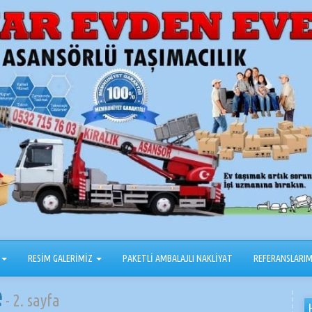
RESİM GALERİMİZ
PAKETLİ AMBALAJLI NAKLİYAT
REFERANSLARIM
e
- 2. sayfa