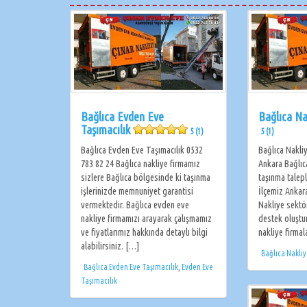
Bağlıca Evden Eve
Bağlıca Na
Taşımacılık
5 (1)
5 (1)
Bağlıca Evden Eve Taşımacılık 0532
Bağlıca Nakli
783 82 24 Bağlıca nakliye firmamız
Ankara Bağlıc
sizlere Bağlıca bölgesinde ki taşınma
taşınma talepl
işlerinizde memnuniyet garantisi
İlçemiz Ankara
vermektedir. Bağlıca evden eve
Nakliye sektö
nakliye firmamızı arayarak çalışmamız
destek oluştur
ve fiyatlarımız hakkında detaylı bilgi
nakliye firmal
alabilirsiniz. […]
Bağlıca Nakliy
Bağlıca Evden Eve Taşımacılık
,
Evden Eve
Taşımacılık