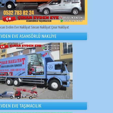
ncan Evden Eve Nakliyat Sincan Nakliyat Çınar Nakliyat
EVDEN EVE ASANSÖRLÜ NAKLİYE
EVDEN EVE TAŞIMACILIK