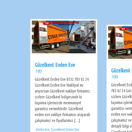
Güzelkent Evden Eve
Güzelkent 
5 (1)
5 (1)
Güzelkent Evden Eve 0532 783 82 24
Güzelkent Evd
Güzelkent Evden Eve Nakliyat mı
783 82 24 Güz
arıyorsun Güzelkent nakliye firmamız
sizlere Güzel
sizlere Güzelkent bölgesinde ki
taşınma işler
taşınma işlerinizde memnuniyet
garantisi ver
garantisi vermektedir. Güzelkent
evden eve nak
evden eve nakliye firmamızı arayarak
çalışmamız ve
çalışmamız ve fiyatlarımız […]
detaylı bilgi a
Evden Eve
,
Güzelkent Evden Eve
Güzelkent Amb