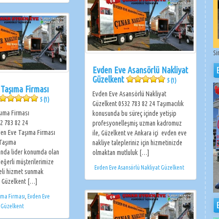
Si
Evden Eve Asansörlü Nakliyat
Güzelkent
5 (1)
 Taşıma Firması
Evden Eve Asansörlü Nakliyat
5 (1)
Güzelkent 0532 783 82 24 Taşımacılık
ıma Firması
konusunda bu süreç içinde yetişip
2 783 82 24
profesyonelleşmiş uzman kadromuz
en Eve Taşıma Firması
ile, Güzelkent ve Ankara içi evden eve
 Taşıma
nakliye talepleriniz için hizmetinizde
sında lider konumda olan
olmaktan mutluluk […]
eğerli müşterilerimize
Evden Eve Asansörlü Nakliyat Güzelkent
teli hizmet sunmak
. Güzelkent […]
ıma Firması
,
Evden Eve
 Güzelkent