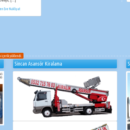
en Eve Nakliyat
 içerik yüklendi.
Sincan Asansör Kiralama
S