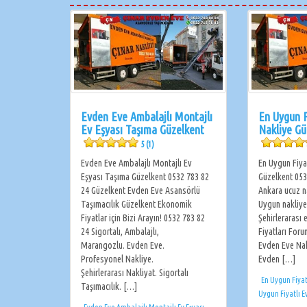
Evden Eve Ambalajlı Montajlı
En Uygun F
Ev Eşyası Taşıma Güzelkent
Nakliye Gü
5 (1)
Evden Eve Ambalajlı Montajlı Ev
En Uygun Fiya
Eşyası Taşıma Güzelkent 0532 783 82
Güzelkent 053
24 Güzelkent Evden Eve Asansörlü
Ankara ucuz n
Taşımacılık Güzelkent Ekonomik
Uygun nakliye
Fiyatlar için Bizi Arayın! 0532 783 82
Şehirlerarası
24 Sigortalı, Ambalajlı,
Fiyatları Foru
Marangozlu. Evden Eve.
Evden Eve Nak
Profesyonel Nakliye.
Evden […]
Şehirlerarası Nakliyat. Sigortalı
En Uygun Fiyat
Taşımacılık. […]
Uygun Fiyatlı 