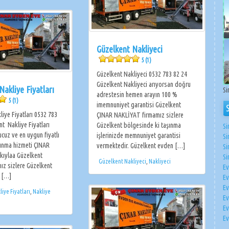
Güzelkent Nakliyeci
5 (1)
Güzelkent Nakliyeci 0532 783 82 24
Güzelkent Nakliyeci arıyorsan doğru
Nakliye Fiyatları
Si
adrestesin hemen arayın 100 %
5 (1)
imemnuniyet garantisi Güzelkent
liye Fiyatları 0532 783
ÇINAR NAKLİYAT firmamız sizlere
nt Nakliye Fiyatları
Güzelkent bölgesinde ki taşınma
Si
cuz ve en uygun fiyatlı
işlerinizde memnuniyet garantisi
Si
ınma hizmeti ÇINAR
vermektedir. Güzelkent evden […]
Si
kıylaa Güzelkent
Si
Güzelkent Nakliyeci
,
Nakliyeci
mız sizlere Güzelkent
Ev
i […]
Ev
Ev
iye Fiyatları
,
Nakliye
Ev
Ev
Ev