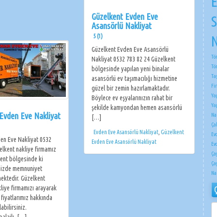
E
Güzelkent Evden Eve
S
Asansörlü Nakliyat
5 (1)
N
Güzelkent Evden Eve Asansörlü
Tö
Nakliyat 0532 783 82 24 Güzelkent
Tö
bölgesinde yapılan yeni binalar
Ta
asansörlü ev taşımacılığı hizmetine
Fi
güzel bir zemin hazırlamaktadır.
Ya
Böylece ev eşyalarınızın rahat bir
Ya
şekilde kamyondan hemen asansörlü
Evden Eve Nakliyat
Na
[…]
Çak
Evden Eve Asansörlü Nakliyat
,
Güzelkent
Ev
en Eve Nakliyat 0532
Evden Eve Asansörlü Nakliyat
Ev
elkent nakliye firmamız
Ça
kent bölgesinde ki
Ça
inizde memnuniyet
Na
mektedir. Güzelkent
liye firmamızı arayarak
 fiyatlarımız hakkında
ÇI
labilirsiniz.
NA
alajlı, […]