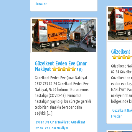
Firmaları
Güzelkent 
Güzelkent Evden Eve Çınar
Güzelkent Nak
Nakliyat
5 (1)
82 24 Güzelke
Güzelkent Evden Eve Çınar Nakliyat
Güzelkent en u
0532 783 82 24 Güzelkent Evden Eve
evden eve taş
Nakliyat, % 20 İndirim ! Koronavirüs
NAKLİYAT Far
hastalığı (COVID-19): Firmamız
nakliye firma
hastalığın yayıldığı bu süreçte gerekli
bölgesinde k
tedbirleri almakla beraber daha
Güzelkent Nakl
sağlıklı […]
Fiyatları
Evden Eve Çınar Nakliyat
,
Güzelkent
Evden Eve Çınar Nakliyat