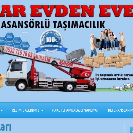
RESİM GALERİMİZ
PAKETLİ AMBALAJLI NAKLİYAT
REFERANSLARIM
arı