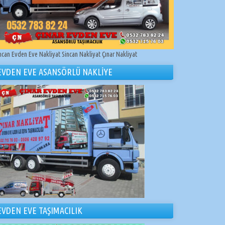
ncan Evden Eve Nakliyat Sincan Nakliyat Çınar Nakliyat
EVDEN EVE ASANSÖRLÜ NAKLİYE
EVDEN EVE TAŞIMACILIK