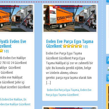
iyatlı Evden Eve
Evden Eve Parça Eşya Taşıma
zelkent
Güzelkent
5 (1)
5 (1)
Evden Eve Parça Eşya Taşıma
tlı Evden Eve Nakliye
Güzelkent Güzelkent Parça Eşya
2 783 82 24 Güzelkent
Taşıma Nakliyat işi zor ve zahmetli bir
akliye Güzelkent
iştir. Bu konuda gerekli eğitim, belge
 Güzelkent
ve izinlerin alınmış olması
 evden eve Nakliyat
gerekir. parça eşya taşıma olarak tüm
m Güzelkent Şehir içi
[…]
liyat ücretleri Güzelkent
Evden Eve Parça Eşya Taşıma
,
Evden Eve
Parça Eşya Taşıma Güzelkent
lı Evden Eve Nakliye
,
En
Evden Eve Nakliye Güzelkent