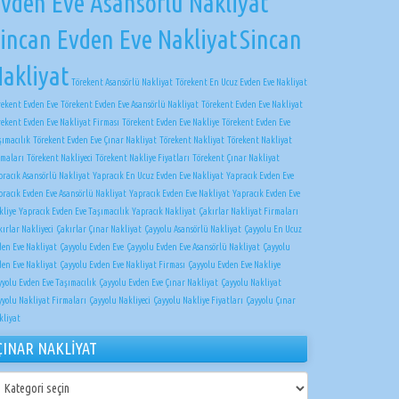
vden Eve Asansörlü Nakliyat
incan Evden Eve Nakliyat
Sincan
akliyat
Törekent Asansörlü Nakliyat
Törekent En Ucuz Evden Eve Nakliyat
rekent Evden Eve
Törekent Evden Eve Asansörlü Nakliyat
Törekent Evden Eve Nakliyat
rekent Evden Eve Nakliyat Firması
Törekent Evden Eve Nakliye
Törekent Evden Eve
şımacılık
Törekent Evden Eve Çınar Nakliyat
Törekent Nakliyat
Törekent Nakliyat
rmaları
Törekent Nakliyeci
Törekent Nakliye Fiyatları
Törekent Çınar Nakliyat
pracık Asansörlü Nakliyat
Yapracık En Ucuz Evden Eve Nakliyat
Yapracık Evden Eve
pracık Evden Eve Asansörlü Nakliyat
Yapracık Evden Eve Nakliyat
Yapracık Evden Eve
kliye
Yapracık Evden Eve Taşımacılık
Yapracık Nakliyat
Çakırlar Nakliyat Firmaları
ırlar Nakliyeci
Çakırlar Çınar Nakliyat
Çayyolu Asansörlü Nakliyat
Çayyolu En Ucuz
den Eve Nakliyat
Çayyolu Evden Eve
Çayyolu Evden Eve Asansörlü Nakliyat
Çayyolu
den Eve Nakliyat
Çayyolu Evden Eve Nakliyat Firması
Çayyolu Evden Eve Nakliye
yyolu Evden Eve Taşımacılık
Çayyolu Evden Eve Çınar Nakliyat
Çayyolu Nakliyat
yyolu Nakliyat Firmaları
Çayyolu Nakliyeci
Çayyolu Nakliye Fiyatları
Çayyolu Çınar
kliyat
ÇINAR NAKLİYAT
NAR
KLİYAT