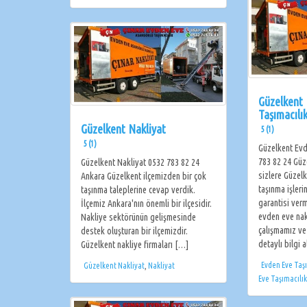
Güzelkent
Taşımacılı
Güzelkent Nakliyat
5 (1)
5 (1)
Güzelkent Evd
783 82 24 Güz
Güzelkent Nakliyat 0532 783 82 24
sizlere Güzel
Ankara Güzelkent ilçemizden bir çok
taşınma işler
taşınma taleplerine cevap verdik.
garantisi ver
İlçemiz Ankara'nın önemli bir ilçesidir.
evden eve nak
Nakliye sektörünün gelişmesinde
çalışmamız ve
destek oluşturan bir ilçemizdir.
detaylı bilgi a
Güzelkent nakliye firmaları […]
Evden Eve Taş
Güzelkent Nakliyat
,
Nakliyat
Eve Taşımacılık