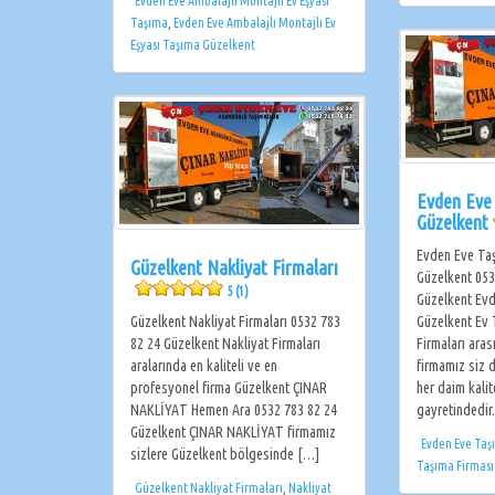
Evden Eve Ambalajlı Montajlı Ev Eşyası
Taşıma
,
Evden Eve Ambalajlı Montajlı Ev
Eşyası Taşıma Güzelkent
Evden Eve
Güzelkent
Evden Eve Taş
Güzelkent Nakliyat Firmaları
Güzelkent 053
5 (1)
Güzelkent Evd
Güzelkent Nakliyat Firmaları 0532 783
Güzelkent Ev
82 24 Güzelkent Nakliyat Firmaları
Firmaları ara
aralarında en kaliteli ve en
firmamız siz d
profesyonel firma Güzelkent ÇINAR
her daim kali
NAKLİYAT Hemen Ara 0532 783 82 24
gayretindedir
Güzelkent ÇINAR NAKLİYAT firmamız
Evden Eve Taş
sizlere Güzelkent bölgesinde […]
Taşıma Firması
Güzelkent Nakliyat Firmaları
,
Nakliyat