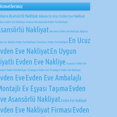
Hizmetlerimiz
nkara Asansörlü Nakliyat
Ankara En Ucuz Evden Eve Nakliyat
kara Evden Eve Nakliyat
Ankara Yenimahalle Evden Eve Nakliyat
sansörlü Nakliyat
Batıkent Evden Eve Nakliyat
Bağlıca
En Ucuz
den Eve
Bağlıca Evden Eve Nakliyat
Elvankent Evden Eve Nakliyat
vden Eve Nakliyat
En Uygun
iyatlı Evden Eve Nakliye
Eryaman Evden Eve
yaman Evden Eve Nakliyat
Etimesgut Evden Eve
Etimesgut Evden Eve Nakliyat
vden Eve
Evden Eve Ambalajlı
ontajlı Ev Eşyası Taşıma
Evden
ve Asansörlü Nakliyat
Evden Eve Nakliyat
vden Eve Nakliyat Firması
Evden