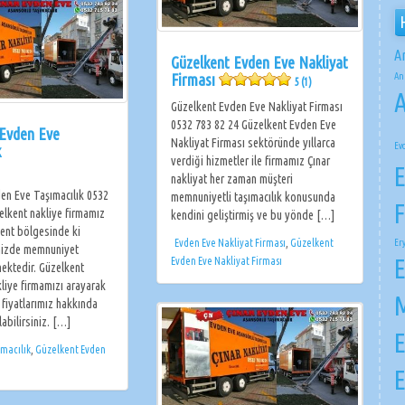
A
Güzelkent Evden Eve Nakliyat
An
Firması
5 (1)
A
Güzelkent Evden Eve Nakliyat Firması
0532 783 82 24 Güzelkent Evden Eve
 Evden Eve
Nakliyat Firması sektöründe yıllarca
Ev
k
verdiği hizmetler ile firmamız Çınar
E
nakliyat her zaman müşteri
en Eve Taşımacılık 0532
memnuniyetli taşımacılık konusunda
F
elkent nakliye firmamız
kendini geliştirmiş ve bu yönde […]
kent bölgesinde ki
Er
Evden Eve Nakliyat Firması
,
Güzelkent
inizde memnuniyet
E
Evden Eve Nakliyat Firması
mektedir. Güzelkent
liye firmamızı arayarak
M
 fiyatlarımız hakkında
labilirsiniz. […]
E
ımacılık
,
Güzelkent Evden
E