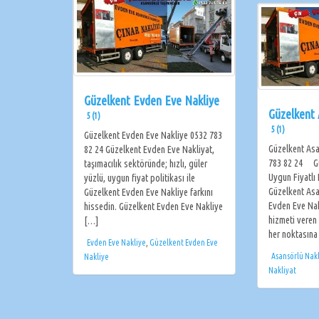
Güzelkent Evden Eve Nakliye
Güzelkent 
5 (1)
5 (1)
Güzelkent Evden Eve Nakliye 0532 783
Güzelkent Asa
82 24 Güzelkent Evden Eve Nakliyat,
783 82 24 Gü
taşımacılık sektöründe; hızlı, güler
Uygun Fiyatlı
yüzlü, uygun fiyat politikası ile
Güzelkent Asa
Güzelkent Evden Eve Nakliye farkını
Evden Eve Nak
hissedin. Güzelkent Evden Eve Nakliye
hizmeti veren
[…]
her noktasına
Evden Eve Nakliye
,
Güzelkent Evden Eve
Asansörlü Nakl
Nakliye
Nakliyat