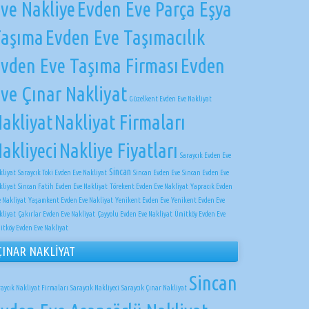
ve Nakliye
Evden Eve Parça Eşya
Taşıma
Evden Eve Taşımacılık
vden Eve Taşıma Firması
Evden
ve Çınar Nakliyat
Güzelkent Evden Eve Nakliyat
akliyat
Nakliyat Firmaları
akliyeci
Nakliye Fiyatları
Saraycık Evden Eve
Sincan
kliyat
Saraycık Toki Evden Eve Nakliyat
Sincan Evden Eve
Sincan Evden Eve
kliyat
Sincan Fatih Evden Eve Nakliyat
Törekent Evden Eve Nakliyat
Yapracık Evden
e Nakliyat
Yaşamkent Evden Eve Nakliyat
Yenikent Evden Eve
Yenikent Evden Eve
kliyat
Çakırlar Evden Eve Nakliyat
Çayyolu Evden Eve Nakliyat
Ümitköy Evden Eve
itköy Evden Eve Nakliyat
ÇINAR NAKLİYAT
Sincan
raycık Nakliyat Firmaları
Saraycık Nakliyeci
Saraycık Çınar Nakliyat