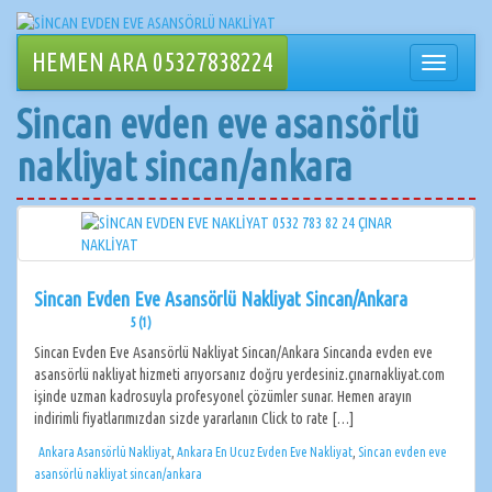
İçeriğe
geçin
HEMEN ARA 05327838224
Navigasy
değiştir
Sincan evden eve asansörlü
nakliyat sincan/ankara
Sincan Evden Eve Asansörlü Nakliyat Sincan/Ankara
5 (1)
Sincan Evden Eve Asansörlü Nakliyat Sincan/Ankara Sincanda evden eve
asansörlü nakliyat hizmeti arıyorsanız doğru yerdesiniz.çınarnakliyat.com
işinde uzman kadrosuyla profesyonel çözümler sunar. Hemen arayın
indirimli fiyatlarımızdan sizde yararlanın Click to rate […]
Ankara Asansörlü Nakliyat
,
Ankara En Ucuz Evden Eve Nakliyat
,
Sincan evden eve
asansörlü nakliyat sincan/ankara