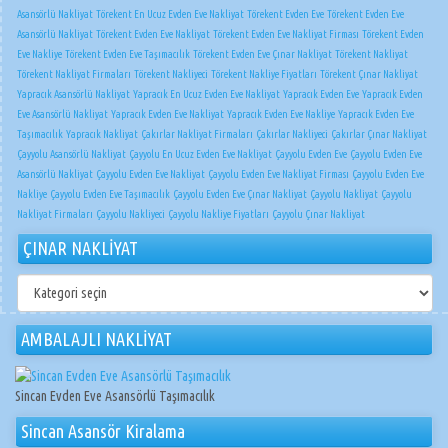
Asansörlü Nakliyat
Törekent En Ucuz Evden Eve Nakliyat
Törekent Evden Eve
Törekent Evden Eve
Asansörlü Nakliyat
Törekent Evden Eve Nakliyat
Törekent Evden Eve Nakliyat Firması
Törekent Evden
Eve Nakliye
Törekent Evden Eve Taşımacılık
Törekent Evden Eve Çınar Nakliyat
Törekent Nakliyat
Törekent Nakliyat Firmaları
Törekent Nakliyeci
Törekent Nakliye Fiyatları
Törekent Çınar Nakliyat
Yapracık Asansörlü Nakliyat
Yapracık En Ucuz Evden Eve Nakliyat
Yapracık Evden Eve
Yapracık Evden
Eve Asansörlü Nakliyat
Yapracık Evden Eve Nakliyat
Yapracık Evden Eve Nakliye
Yapracık Evden Eve
Taşımacılık
Yapracık Nakliyat
Çakırlar Nakliyat Firmaları
Çakırlar Nakliyeci
Çakırlar Çınar Nakliyat
Çayyolu Asansörlü Nakliyat
Çayyolu En Ucuz Evden Eve Nakliyat
Çayyolu Evden Eve
Çayyolu Evden Eve
Asansörlü Nakliyat
Çayyolu Evden Eve Nakliyat
Çayyolu Evden Eve Nakliyat Firması
Çayyolu Evden Eve
Nakliye
Çayyolu Evden Eve Taşımacılık
Çayyolu Evden Eve Çınar Nakliyat
Çayyolu Nakliyat
Çayyolu
Nakliyat Firmaları
Çayyolu Nakliyeci
Çayyolu Nakliye Fiyatları
Çayyolu Çınar Nakliyat
ÇINAR NAKLİYAT
ÇINAR
NAKLİYAT
AMBALAJLI NAKLİYAT
Sincan Evden Eve Asansörlü Taşımacılık
Sincan Asansör Kiralama