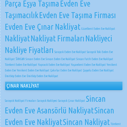
Parça Eşya Taşıma
Evden Eve
Taşımacılık
Evden Eve Taşıma Firması
Evden Eve Çınar Nakliyat
Güzelkent Evden Eve Nakliyat
Nakliyat
Nakliyat Firmaları
Nakliyeci
Nakliye Fiyatları
Saraycık Evden Eve Nakliyat
Saraycık Toki Evden Eve
Sincan
Nakliyat
Sincan Evden Eve
Sincan Evden Eve Nakliyat
Sincan Fatih Evden Eve Nakliyat
Törekent Evden Eve Nakliyat
Yapracık Evden Eve Nakliyat
Yaşamkent Evden Eve Nakliyat
Yenikent
Evden Eve
Yenikent Evden Eve Nakliyat
Çakırlar Evden Eve Nakliyat
Çayyolu Evden Eve Nakliyat
Ümitköy Evden Eve
Ümitköy Evden Eve Nakliyat
ÇINAR NAKLİYAT
Sincan
Saraycık Nakliyat Firmaları
Saraycık Nakliyeci
Saraycık Çınar Nakliyat
Evden Eve Asansörlü Nakliyat
Sincan
Evden Eve Nakliyat
Sincan Nakliyat
Törekent