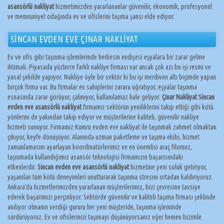
asansörlü nakliyat
hizmetimizden yararlananlar güvenilir, ekonomik, profesyonel
ve memnuniyet odağında ev ve ofislerini taşıma şansı elde ediyor.
SİNCAN EVDEN EVE ÇINAR NAKLİYAT
Ev ve ofis gibi taşınma işlemlerinde herkesin endişesi eşyalara bir zarar gelme
ihtimali. Piyasada yüzlerce farklı nakliye firması var ancak çok azı bu işi resmi ve
yasal şekilde yapıyor. Nakliye öyle bir sektör ki bu işi merdiven altı biçimde yapan
birçok firma var. Bu firmalar ev sahiplerini zarara uğratıyor, eşyalar taşınma
esnasında zarar görüyor, çalınıyor, kullanılamaz hale geliyor.
Çınar Nakliyat Sincan
evden eve asansörlü nakliyat
firmamız sektörün yeniliklerini takip ettiği gibi kötü
yönlerini de yakından takip ediyor ve müşterilerine kaliteli, güvenilir nakliye
hizmeti sunuyor. Firmamız Kumru evden eve nakliyat ile taşınmak zahmet olmaktan
çıkıyor, keyfe dönüşüyor. Alanında uzman paketleme ve taşıma ekibi, hizmet
zamanlamasını ayarlayan koordinatörlerimiz ve en önemlisi araç filomuz,
taşınmada kullandığımız asansör teknolojisi firmamızın başarısındaki
etkenlerdir.
Sincan evden eve asansörlü nakliyat
hizmetine yeni soluk getiriyor,
yaşanılan tüm kötü deneyimleri unutturarak taşınma stresini ortadan kaldırıyoruz.
Ankara’da hizmetlerimizden yararlanan müşterilerimiz, bizi çevresine tavsiye
ederek başarımızı perçinliyor. Sektörde güvenilir ve kaliteli taşıma firması şeklinde
anılıyor olmanın verdiği gururu her yeni müşteride, taşınma işleminde
sürdürüyoruz. Ev ve ofislerinizi taşımayı düşünüyorsanız eğer hemen bizimle