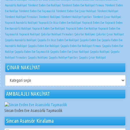
Asansörlü Nakliyat
Törekent Evden Eve Nakliyat
Törekent Evden Eve Nakliyat Firması
Törekent Evden
Eve Nakliye
Törekent Evden Eve Taşımacılık
Törekent Evden Eve Çınar Nakliyat
Törekent Nakliyat
Törekent Nakliyat Firmaları
Törekent Nakliyeci
Törekent Nakliye Fiyatları
Törekent Çınar Nakliyat
Yapracık Asansörlü Nakliyat
Yapracık En Ucuz Evden Eve Nakliyat
Yapracık Evden Eve
Yapracık Evden
Eve Asansörlü Nakliyat
Yapracık Evden Eve Nakliyat
Yapracık Evden Eve Nakliye
Yapracık Evden Eve
Taşımacılık
Yapracık Nakliyat
Çakırlar Nakliyat Firmaları
Çakırlar Nakliyeci
Çakırlar Çınar Nakliyat
Çayyolu Asansörlü Nakliyat
Çayyolu En Ucuz Evden Eve Nakliyat
Çayyolu Evden Eve
Çayyolu Evden Eve
Asansörlü Nakliyat
Çayyolu Evden Eve Nakliyat
Çayyolu Evden Eve Nakliyat Firması
Çayyolu Evden Eve
Nakliye
Çayyolu Evden Eve Taşımacılık
Çayyolu Evden Eve Çınar Nakliyat
Çayyolu Nakliyat
Çayyolu
Nakliyat Firmaları
Çayyolu Nakliyeci
Çayyolu Nakliye Fiyatları
Çayyolu Çınar Nakliyat
ÇINAR NAKLİYAT
ÇINAR
NAKLİYAT
AMBALAJLI NAKLİYAT
Sincan Evden Eve Asansörlü Taşımacılık
Sincan Asansör Kiralama