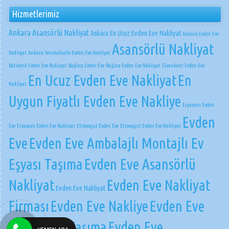
Hizmetlerimiz
Ankara Asansörlü Nakliyat
Ankara En Ucuz Evden Eve Nakliyat
Ankara Evden Eve
Asansörlü Nakliyat
Nakliyat
Ankara Yenimahalle Evden Eve Nakliyat
Batıkent Evden Eve Nakliyat
Bağlıca Evden Eve
Bağlıca Evden Eve Nakliyat
Elvankent Evden Eve
En Ucuz Evden Eve Nakliyat
En
Nakliyat
Uygun Fiyatlı Evden Eve Nakliye
Eryaman Evden
Evden
Eve
Eryaman Evden Eve Nakliyat
Etimesgut Evden Eve
Etimesgut Evden Eve Nakliyat
Eve
Evden Eve Ambalajlı Montajlı Ev
Eşyası Taşıma
Evden Eve Asansörlü
Nakliyat
Evden Eve Nakliyat
Evden Eve Nakliyat
Firması
Evden Eve Nakliye
Evden Eve
Parça Eşya Taşıma
Evden Eve