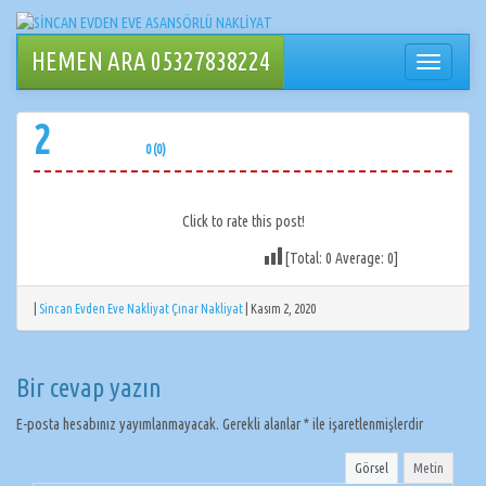
İçeriğe
geçin
HEMEN ARA 05327838224
Navigasy
değiştir
2
0 (0)
Click to rate this post!
[Total:
0
Average:
0
]
|
Sincan Evden Eve Nakliyat Çınar Nakliyat
|
Kasım 2, 2020
Bir cevap yazın
E-posta hesabınız yayımlanmayacak.
Gerekli alanlar
*
ile işaretlenmişlerdir
Görsel
Metin