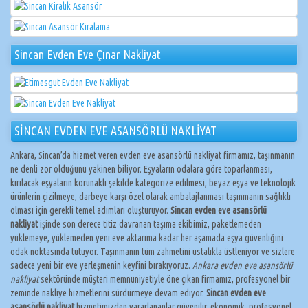
Sincan Evden Eve Çınar Nakliyat
SİNCAN EVDEN EVE ASANSÖRLÜ NAKLİYAT
Ankara, Sincan’da hizmet veren evden eve asansörlü nakliyat firmamız, taşınmanın
ne denli zor olduğunu yakinen biliyor. Eşyaların odalara göre toparlanması,
kırılacak eşyaların korunaklı şekilde kategorize edilmesi, beyaz eşya ve teknolojik
ürünlerin çizilmeye, darbeye karşı özel olarak ambalajlanması taşınmanın sağlıklı
olması için gerekli temel adımları oluşturuyor.
Sincan evden eve asansörlü
nakliyat
işinde son derece titiz davranan taşıma ekibimiz, paketlemeden
yüklemeye, yüklemeden yeni eve aktarıma kadar her aşamada eşya güvenliğini
odak noktasında tutuyor. Taşınmanın tüm zahmetini ustalıkla üstleniyor ve sizlere
sadece yeni bir eve yerleşmenin keyfini bırakıyoruz.
Ankara evden eve asansörlü
nakliyat
sektöründe müşteri memnuniyetiyle öne çıkan firmamız, profesyonel bir
zeminde nakliye hizmetlerini sürdürmeye devam ediyor.
Sincan evden eve
asansörlü nakliyat
hizmetimizden yararlananlar güvenilir, ekonomik, profesyonel