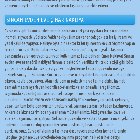
ve memnuniyet odağında ev ve ofislerini taşıma şansı elde ediyor.
SİNCAN EVDEN EVE ÇINAR NAKLİYAT
Ev ve ofis gibi taşınma işlemlerinde herkesin endişesi eşyalara bir zarar gelme
ihtimali. Piyasada yüzlerce farklı nakliye firması var ancak çok azı bu işi resmi ve
yasal şekilde yapıyor. Nakliye öyle bir sektör ki bu işi merdiven altı biçimde yapan
birçok firma var. Bu firmalar ev sahiplerini zarara uğratıyor, eşyalar taşınma
esnasında zarar görüyor, çalınıyor, kullanılamaz hale geliyor.
Çınar Nakliyat Sincan
evden eve asansörlü nakliyat
firmamız sektörün yeniliklerini takip ettiği gibi kötü
yönlerini de yakından takip ediyor ve müşterilerine kaliteli, güvenilir nakliye
hizmeti sunuyor. Firmamız Kumru evden eve nakliyat ile taşınmak zahmet olmaktan
çıkıyor, keyfe dönüşüyor. Alanında uzman paketleme ve taşıma ekibi, hizmet
zamanlamasını ayarlayan koordinatörlerimiz ve en önemlisi araç filomuz,
taşınmada kullandığımız asansör teknolojisi firmamızın başarısındaki
etkenlerdir.
Sincan evden eve asansörlü nakliyat
hizmetine yeni soluk getiriyor,
yaşanılan tüm kötü deneyimleri unutturarak taşınma stresini ortadan kaldırıyoruz.
Ankara’da hizmetlerimizden yararlanan müşterilerimiz, bizi çevresine tavsiye
ederek başarımızı perçinliyor. Sektörde güvenilir ve kaliteli taşıma firması şeklinde
anılıyor olmanın verdiği gururu her yeni müşteride, taşınma işleminde
sürdürüyoruz. Ev ve ofislerinizi taşımayı düşünüyorsanız eğer hemen bizimle
iletişime geçin nakliye ücretlerinden taşınma programına kadar her detayı