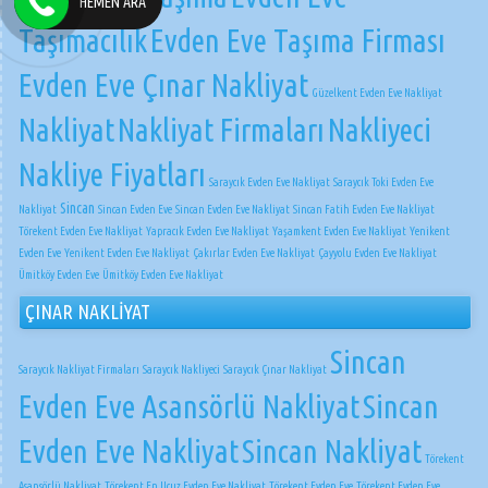
HEMEN ARA
Taşımacılık
Evden Eve Taşıma Firması
Evden Eve Çınar Nakliyat
Güzelkent Evden Eve Nakliyat
Nakliyat
Nakliyat Firmaları
Nakliyeci
Nakliye Fiyatları
Saraycık Evden Eve Nakliyat
Saraycık Toki Evden Eve
Sincan
Nakliyat
Sincan Evden Eve
Sincan Evden Eve Nakliyat
Sincan Fatih Evden Eve Nakliyat
Törekent Evden Eve Nakliyat
Yapracık Evden Eve Nakliyat
Yaşamkent Evden Eve Nakliyat
Yenikent
Evden Eve
Yenikent Evden Eve Nakliyat
Çakırlar Evden Eve Nakliyat
Çayyolu Evden Eve Nakliyat
Ümitköy Evden Eve
Ümitköy Evden Eve Nakliyat
ÇINAR NAKLİYAT
Sincan
Saraycık Nakliyat Firmaları
Saraycık Nakliyeci
Saraycık Çınar Nakliyat
Evden Eve Asansörlü Nakliyat
Sincan
Evden Eve Nakliyat
Sincan Nakliyat
Törekent
Asansörlü Nakliyat
Törekent En Ucuz Evden Eve Nakliyat
Törekent Evden Eve
Törekent Evden Eve