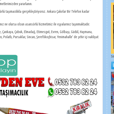
metlerimizden yararlanın.
örlü taşımacılıkla gerçekleştiriyoruz. Ankara Çakırlar Bir Telefon kadar
tınız ne olursa olsun asansörlü hizmetimiz ile eşyalarınız taşınmaktadır.
re, Çankaya, Çubuk, Elmadağ, Etimesgut, Evren, Gölbaşı, Güdül, Haymana,
olatlı, Pursaklar, Sincan, Şereflikoçhisar, Yenimahalle’ de şehir içi nakliyat
Si