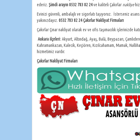
ederiz.
Şimdi arayın
0532 783 82 24
ve kaliteli Çakırlar
nakliye
hiz
Evinizi güvenli, ambalajlı ve sigorlatı taşıyoruz. İsterseniz asans
yakınızdayız.
0532 783 82 24 Çakırlar Nakliyat Firmaları
Çakırlar Çınar nakliyat olarak ev ve ofis taşımacılık işlerinizde ka
Ankara
ilçeleri
: Akyurt, Altındağ, Ayaş, Balâ, Beypazarı, Çamlıde
Kahramankazan, Kalecik, Keçiören, Kızılcahamam, Mamak, Nallıhan, P
hizmetimiz vardır.
Çakırlar Nakliyat Firmaları