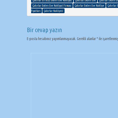
Çakırlar En Ucuz Evden Eve Nakliyat
Çakırlar Evden Eve
Çakırlar Evden E
Çakırlar Evden Eve Nakliyat Firması
Çakırlar Evden Eve Nakliye
Çakırlar 
Fiyatları
Çakırlar Nakliyeci
Bir cevap yazın
E-posta hesabınız yayımlanmayacak.
Gerekli alanlar
*
ile işaretlenmi