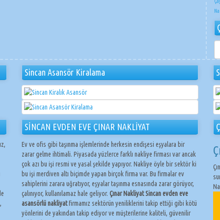
Ça
Na
ÇI
NA
Sincan Asansör Kiralama
S
SİNCAN EVDEN EVE ÇINAR NAKLİYAT
Ç
ız,
Ev ve ofis gibi taşınma işlemlerinde herkesin endişesi eşyalara bir
Ç
zarar gelme ihtimali. Piyasada yüzlerce farklı nakliye firması var ancak
çok azı bu işi resmi ve yasal şekilde yapıyor. Nakliye öyle bir sektör ki
Çı
ı
bu işi merdiven altı biçimde yapan birçok firma var. Bu firmalar ev
su
sahiplerini zarara uğratıyor, eşyalar taşınma esnasında zarar görüyor,
Na
de
çalınıyor, kullanılamaz hale geliyor.
Çınar Nakliyat Sincan evden eve
,
asansörlü nakliyat
firmamız sektörün yeniliklerini takip ettiği gibi kötü
yönlerini de yakından takip ediyor ve müşterilerine kaliteli, güvenilir