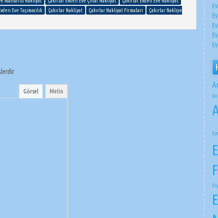
ve Asansörlü Nakliyat
Çakırlar Evden Eve Çınar Nakliyat
Çakırlar Evden Eve Nakliyat
Ev
Evden Eve Taşımacılık
Çakırlar Nakliyat
Çakırlar Nakliyat Firmaları
Çakırlar Nakliye
Ev
Ev
Ev
Ev
şlerdir
A
Görsel
Metin
An
A
Ev
E
F
Er
E