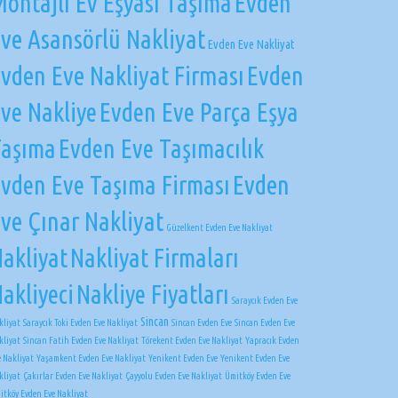
ontajlı Ev Eşyası Taşıma
Evden
ve Asansörlü Nakliyat
Evden Eve Nakliyat
vden Eve Nakliyat Firması
Evden
ve Nakliye
Evden Eve Parça Eşya
Taşıma
Evden Eve Taşımacılık
vden Eve Taşıma Firması
Evden
ve Çınar Nakliyat
Güzelkent Evden Eve Nakliyat
akliyat
Nakliyat Firmaları
akliyeci
Nakliye Fiyatları
Saraycık Evden Eve
Sincan
kliyat
Saraycık Toki Evden Eve Nakliyat
Sincan Evden Eve
Sincan Evden Eve
kliyat
Sincan Fatih Evden Eve Nakliyat
Törekent Evden Eve Nakliyat
Yapracık Evden
e Nakliyat
Yaşamkent Evden Eve Nakliyat
Yenikent Evden Eve
Yenikent Evden Eve
kliyat
Çakırlar Evden Eve Nakliyat
Çayyolu Evden Eve Nakliyat
Ümitköy Evden Eve
itköy Evden Eve Nakliyat