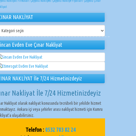
yyolu Nakliyat Firmaları
Çayyolu Nakliyeci
Çayyolu Nakliye Fiyatları
Çayyolu Çınar
kliyat
ÇINAR NAKLİYAT
NAR
KLİYAT
incan Evden Eve Çınar Nakliyat
INAR NAKLİYAT İle 7/24 Hizmetinizdeyiz
ınar Nakliyat İle 7/24 Hizmetinizdeyiz
nar Nakliyat olarak nakliyat konusunda tecrübeli bir şekilde hizmet
nmaktayız. Ankara içi veya şehirler arası nakliyat hizmeti için Kumru
kliyat’a ulaşabilirsiniz.
Telefon :
0532 783 82 24