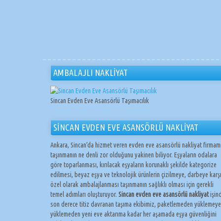
AMBALAJLI NAKLİYAT
Sincan Evden Eve Asansörlü Taşımacılık
SİNCAN EVDEN EVE ASANSÖRLÜ NAKLİYAT
Ankara, Sincan’da hizmet veren evden eve asansörlü nakliyat firmam
taşınmanın ne denli zor olduğunu yakinen biliyor. Eşyaların odalara
göre toparlanması, kırılacak eşyaların korunaklı şekilde kategorize
edilmesi, beyaz eşya ve teknolojik ürünlerin çizilmeye, darbeye karş
özel olarak ambalajlanması taşınmanın sağlıklı olması için gerekli
temel adımları oluşturuyor.
Sincan evden eve asansörlü nakliyat
işin
son derece titiz davranan taşıma ekibimiz, paketlemeden yüklemeye
yüklemeden yeni eve aktarıma kadar her aşamada eşya güvenliğini