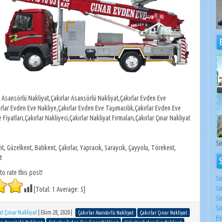
 Asansörlü Nakliyat,Çakırlar Asansörlü Nakliyat,Çakırlar Evden Eve
ırlar Evden Eve Nakliye,Çakırlar Evden Eve Taşımacılık,Çakırlar Evden Eve
Fiyatları,Çakırlar Nakliyeci,Çakırlar Nakliyat Firmaları,Çakırlar Çınar Nakliyat
Si
, Güzelkent, Batıkent, Çakırlar, Yapracık, Saraycık, Çayyolu, Törekent,
t
 to rate this post!
Si
Si
[Total:
1
Average:
5
]
Si
Si
t Çınar Nakliyat
|
Ekim 28, 2020
|
Çakırlar Asansörlü Nakliyat
Çakırlar Çınar Nakliyat
Ev