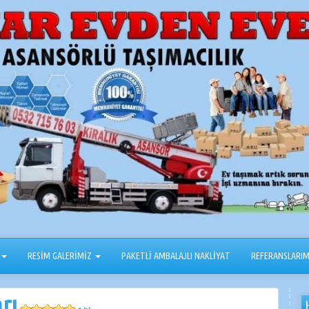
RESİM GALERİMİZ
PAKETLİ AMBALAJLI NAKLİYAT
REFERANSLARIM
rı