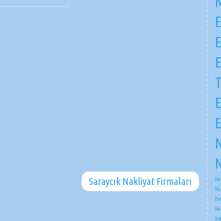
M
E
E
E
E
E
N
N
Saraycık Nakliyat Firmaları
Na
Na
Ev
Na
Üm