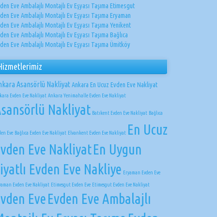
den Eve Ambalajlı Montajlı Ev Eşyası Taşıma Etimesgut
den Eve Ambalajlı Montajlı Ev Eşyası Taşıma Eryaman
den Eve Ambalajlı Montajlı Ev Eşyası Taşıma Yenikent
den Eve Ambalajlı Montajlı Ev Eşyası Taşıma Bağlıca
den Eve Ambalajlı Montajlı Ev Eşyası Taşıma Ümitköy
Hizmetlerimiz
nkara Asansörlü Nakliyat
Ankara En Ucuz Evden Eve Nakliyat
kara Evden Eve Nakliyat
Ankara Yenimahalle Evden Eve Nakliyat
sansörlü Nakliyat
Batıkent Evden Eve Nakliyat
Bağlıca
En Ucuz
den Eve
Bağlıca Evden Eve Nakliyat
Elvankent Evden Eve Nakliyat
vden Eve Nakliyat
En Uygun
iyatlı Evden Eve Nakliye
Eryaman Evden Eve
yaman Evden Eve Nakliyat
Etimesgut Evden Eve
Etimesgut Evden Eve Nakliyat
vden Eve
Evden Eve Ambalajlı