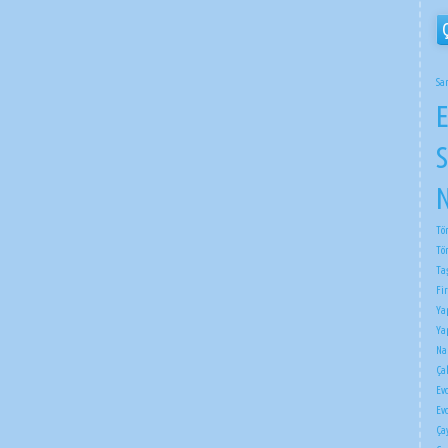
Sa
E
S
N
Tö
Tö
Ta
Fi
Ya
Ya
Na
Çak
Ev
Ev
Ça