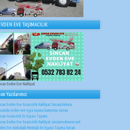
EVDEN EVE TAŞIMACILIK
ncan Evden Eve Nakliyat
Son Yazılarımız
ncan Evden Eve Asansörlü Nakliyat Sincan/Ankara
ncanda evden eve eşya taşıma kamyonu sincan
ncan Asansörle Ev Eşyası Taşıma
ncan Evden Eve Asansörlü Nakliyat sincanevdeneve.net
den Eve Ambalajlı Montajlı Ev Eşyası Taşıma Sincan