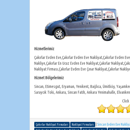
Hizmetlerimiz
Çakırlar Evden Eve,Çakırlar Evden Eve Nakliyat,Çakırlar Evden Eve
Nakliye,Çakırlar En Ucuz Evden Eve Nakliyat,Çakırlar Nakliyat,Çak
Nakliyat Firması,Çakırlar Evden Eve Çınar Nakliyat,Çakırlar Nakliye 
Hizmet Bölgelerimiz
Sincan, Etimesgut, Eryaman, Yenikent, Bağlıca, Ümitköy, Yaşamkent
Saraycık Toki, Ankara, Sincan Fatih, Ankara Yenimahalle, Elvanken
Click
|
Sincan Evden Eve Nakliya
Çakırlar Nakliyat Firmaları
Nakliyat Firmaları