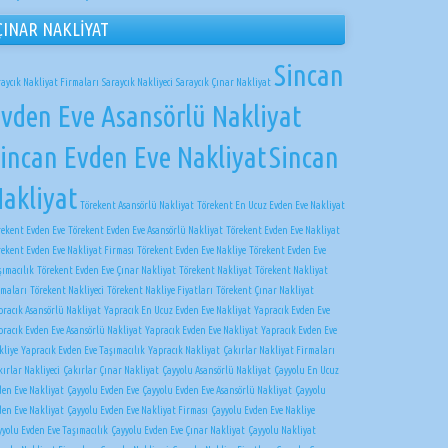
ÇINAR NAKLİYAT
Sincan
raycık Nakliyat Firmaları
Saraycık Nakliyeci
Saraycık Çınar Nakliyat
vden Eve Asansörlü Nakliyat
incan Evden Eve Nakliyat
Sincan
akliyat
Törekent Asansörlü Nakliyat
Törekent En Ucuz Evden Eve Nakliyat
rekent Evden Eve
Törekent Evden Eve Asansörlü Nakliyat
Törekent Evden Eve Nakliyat
rekent Evden Eve Nakliyat Firması
Törekent Evden Eve Nakliye
Törekent Evden Eve
şımacılık
Törekent Evden Eve Çınar Nakliyat
Törekent Nakliyat
Törekent Nakliyat
rmaları
Törekent Nakliyeci
Törekent Nakliye Fiyatları
Törekent Çınar Nakliyat
pracık Asansörlü Nakliyat
Yapracık En Ucuz Evden Eve Nakliyat
Yapracık Evden Eve
pracık Evden Eve Asansörlü Nakliyat
Yapracık Evden Eve Nakliyat
Yapracık Evden Eve
kliye
Yapracık Evden Eve Taşımacılık
Yapracık Nakliyat
Çakırlar Nakliyat Firmaları
ırlar Nakliyeci
Çakırlar Çınar Nakliyat
Çayyolu Asansörlü Nakliyat
Çayyolu En Ucuz
den Eve Nakliyat
Çayyolu Evden Eve
Çayyolu Evden Eve Asansörlü Nakliyat
Çayyolu
den Eve Nakliyat
Çayyolu Evden Eve Nakliyat Firması
Çayyolu Evden Eve Nakliye
yyolu Evden Eve Taşımacılık
Çayyolu Evden Eve Çınar Nakliyat
Çayyolu Nakliyat