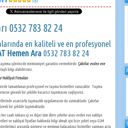
5 (1)
rı 0532 783 82 24
larında en kaliteli ve en profesyonel
YAT Hemen Ara
0532 783 82 24
 taşınma işlerinizde memnuniyet garantisi vermektedir.
Çakırlar
evden eve
ylı bilgi alabilirsiniz.
ar Nakliyat Firmaları
ürede tamamlanan profesyonel ev taşıma hizmetleri sunacaktır. Taşıma
arınızın güvenli bir şekilde hasarsız taşınmasını sağlıyoruz.
etlerinde asansörlü taşımacılık uygulamasını da sunmaktadır. Çakırlar
venli bir şekilde taşınmaktadır.
her saati Ankara içi ve diğer tüm illere şehirler arası evden eve nakliye
leri ve nakliyat fiyatları hakkında bilgi almak için bize şirket veya GSM
 müşterilerimiz arasında görmeyi ve memnun kalacağınız hizmetler sunmayı arzu