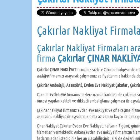
Çakırlar Nakliyat Firmala
Çakırlar Nakliyat Firmaları ara
firma
Çakırlar ÇINAR NAKLİ
Çakırlar ÇINAR NAKLİYAT
firmamız sizlere Çakırlar bölgesinde ki
nakliye
firmamızı arayarak çalışmamız ve fiyatlarımız hakkında deta
Çakırlar Ambalajlı, Asansörlü, Evden Eve Nakliyat Çakırlar , Çakırl
Çakırlar
evden eve
firmamız sizlere uzman kadrosu ile çok kısa s
öncesi yapılan kaliteli ve dikkatli ambalajlama çalışması ile eşyal
Çakırlar nakliyat firmamız evden eve nakliyat ve ofis taşıma hizm
asansörlü nakliyat ile eşyalarınız daha az zaman kaybı ile daha gü
Çınar Nakliyat Çakırlar Evden Eve Nakliyat, haftanın 7 günü, günün 
hizmetleri vermektedir. Ankara evden eve nakliye firmamızın hizmet
hatlarımızdan istediğiniz her an ulaşabilirsiniz. Sizi de değerli