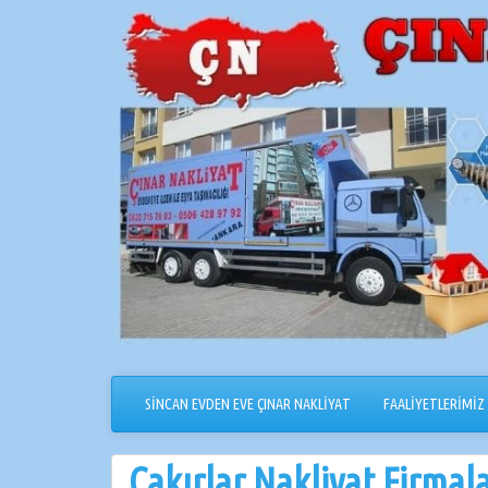
İçeriğe
geçin
SİNCAN EVDEN EVE ÇINAR NAKLİYAT
FAALİYETLERİMİZ
Çakırlar Nakliyat Firmala