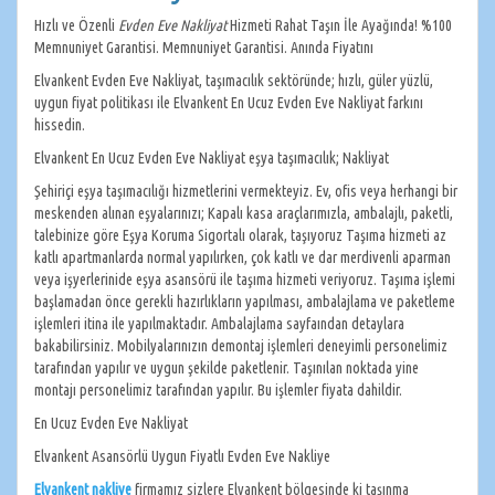
Hızlı ve Özenli
Evden Eve Nakliyat
Hizmeti Rahat Taşın İle Ayağında! %100
Memnuniyet Garantisi. Memnuniyet Garantisi. Anında Fiyatını
Elvankent Evden Eve Nakliyat, taşımacılık sektöründe; hızlı, güler yüzlü,
uygun fiyat politikası ile Elvankent En Ucuz Evden Eve Nakliyat farkını
hissedin.
Elvankent En Ucuz Evden Eve Nakliyat eşya taşımacılık; Nakliyat
Şehiriçi eşya taşımacılığı hizmetlerini vermekteyiz. Ev, ofis veya herhangi bir
meskenden alınan eşyalarınızı; Kapalı kasa araçlarımızla, ambalajlı, paketli,
talebinize göre Eşya Koruma Sigortalı olarak, taşıyoruz Taşıma hizmeti az
katlı apartmanlarda normal yapılırken, çok katlı ve dar merdivenli aparman
veya işyerlerinide eşya asansörü ile taşıma hizmeti veriyoruz. Taşıma işlemi
başlamadan önce gerekli hazırlıkların yapılması, ambalajlama ve paketleme
işlemleri itina ile yapılmaktadır. Ambalajlama sayfaından detaylara
bakabilirsiniz. Mobilyalarınızın demontaj işlemleri deneyimli personelimiz
tarafından yapılır ve uygun şekilde paketlenir. Taşınılan noktada yine
montajı personelimiz tarafından yapılır. Bu işlemler fiyata dahildir.
En Ucuz Evden Eve Nakliyat
Elvankent Asansörlü Uygun Fiyatlı Evden Eve Nakliye
Elvankent nakliye
firmamız sizlere Elvankent bölgesinde ki taşınma