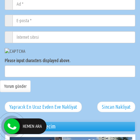
Please input characters displayed above.
Yapracık En Ucuz Evden Eve Nakliyat
Sincan Nakliyat
Hemen ARA Nakliyecim
HEMEN ARA