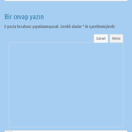
Bir cevap yazın
E-posta hesabınız yayımlanmayacak.
Gerekli alanlar
*
ile işaretlenmişlerdir
Görsel
Metin