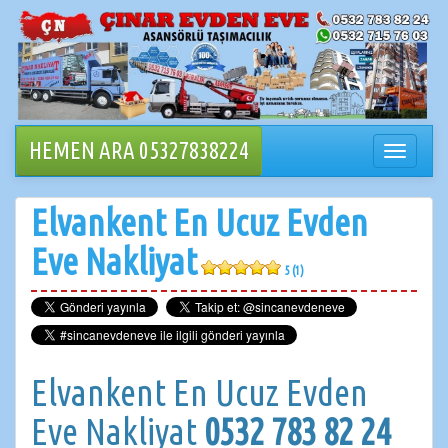
İçeriğe
geçin
HEMEN ARA 05327838224
Navigasy
değiştir
Elvankent En Ucuz Evden
Eve Nakliyat
5 (1)
Elvankent En Ucuz Evden
Eve Nakliyat
0532 783 82 24