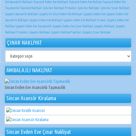
Eve Asansörlü Nakliyat
Yapracık Evden Eve Nakliyat
Yapracık Evden Eve Nakliye
Yapracık Evden Eve
Taşımacılık
Yapracık Nakliyat
Çakırlar Nakliyat Firmaları
Çakırlar Nakliyeci
Çakırlar Çınar Nakliyat
Çayyolu Asansörlü Nakliyat
Çayyolu En Ucuz Evden Eve Nakliyat
Çayyolu Evden Eve
Çayyolu Evden Eve
Asansörlü Nakliyat
Çayyolu Evden Eve Nakliyat
Çayyolu Evden Eve Nakliyat Firması
Çayyolu Evden Eve
Nakliye
Çayyolu Evden Eve Taşımacılık
Çayyolu Evden Eve Çınar Nakliyat
Çayyolu Nakliyat
Çayyolu
Nakliyat Firmaları
Çayyolu Nakliyeci
Çayyolu Nakliye Fiyatları
Çayyolu Çınar Nakliyat
ÇINAR NAKLİYAT
ÇINAR
NAKLİYAT
AMBALAJLI NAKLİYAT
Sincan Evden Eve Asansörlü Taşımacılık
Sincan Asansör Kiralama
Sincan Evden Eve Çınar Nakliyat