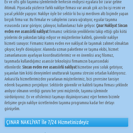
Ev ve ofis gibi taşınma işlemlerinde herkesin endişesi eşyalara bir zarar gelme
ihtimali. Piyasada yüzlerce farklı nakliye firması var ancak çok azı bu işi resmi ve
yasal şekilde yapıyor. Nakliye öyle bir sektör ki bu işi merdiven altı biçimde yapan
birçok firma var. Bu firmalar ev sahiplerini zarara uğratıyor, eşyalar taşınma
esnasında zarar görüyor, çalınıyor, kullanılamaz hale geliyor.
Çınar Nakliyat Sincan
evden eve asansörlü nakliyat
firmamız sektörün yeniliklerini takip ettiği gibi kötü
yönlerini de yakından takip ediyor ve müşterilerine kaliteli, güvenilir nakliye
hizmeti sunuyor. Firmamız Kumru evden eve nakliyat ile taşınmak zahmet olmaktan
çıkıyor, keyfe dönüşüyor. Alanında uzman paketleme ve taşıma ekibi, hizmet
zamanlamasını ayarlayan koordinatörlerimiz ve en önemlisi araç filomuz,
taşınmada kullandığımız asansör teknolojisi firmamızın başarısındaki
etkenlerdir.
Sincan evden eve asansörlü nakliyat
hizmetine yeni soluk getiriyor,
yaşanılan tüm kötü deneyimleri unutturarak taşınma stresini ortadan kaldırıyoruz.
Ankara’da hizmetlerimizden yararlanan müşterilerimiz, bizi çevresine tavsiye
ederek başarımızı perçinliyor. Sektörde güvenilir ve kaliteli taşıma firması şeklinde
anılıyor olmanın verdiği gururu her yeni müşteride, taşınma işleminde
sürdürüyoruz. Ev ve ofislerinizi taşımayı düşünüyorsanız eğer hemen bizimle
iletişime geçin nakliye ücretlerinden taşınma programına kadar her detayı
görüşelim.
ÇINAR NAKLİYAT İle 7/24 Hizmetinizdeyiz