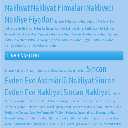
Nakliyat
Nakliyat Firmaları
Nakliyeci
Nakliye Fiyatları
Saraycık Evden Eve Nakliyat
Saraycık Toki Evden Eve
Sincan
Nakliyat
Sincan Evden Eve
Sincan Evden Eve Nakliyat
Sincan Fatih Evden Eve Nakliyat
Törekent Evden Eve Nakliyat
Yapracık Evden Eve Nakliyat
Yaşamkent Evden Eve Nakliyat
Yenikent
Evden Eve
Yenikent Evden Eve Nakliyat
Çakırlar Evden Eve Nakliyat
Çayyolu Evden Eve Nakliyat
Ümitköy Evden Eve
Ümitköy Evden Eve Nakliyat
ÇINAR NAKLİYAT
Sincan
Saraycık Nakliyat Firmaları
Saraycık Nakliyeci
Saraycık Çınar Nakliyat
Evden Eve Asansörlü Nakliyat
Sincan
Evden Eve Nakliyat
Sincan Nakliyat
Törekent
Asansörlü Nakliyat
Törekent En Ucuz Evden Eve Nakliyat
Törekent Evden Eve
Törekent Evden Eve
Asansörlü Nakliyat
Törekent Evden Eve Nakliyat
Törekent Evden Eve Nakliyat Firması
Törekent Evden
Eve Nakliye
Törekent Evden Eve Taşımacılık
Törekent Evden Eve Çınar Nakliyat
Törekent Nakliyat
Törekent Nakliyat Firmaları
Törekent Nakliyeci
Törekent Nakliye Fiyatları
Törekent Çınar Nakliyat
Yapracık Asansörlü Nakliyat
Yapracık En Ucuz Evden Eve Nakliyat
Yapracık Evden Eve
Yapracık Evden