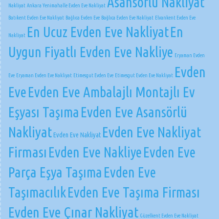
Asansörlü Nakliyat
Nakliyat
Ankara Yenimahalle Evden Eve Nakliyat
Batıkent Evden Eve Nakliyat
Bağlıca Evden Eve
Bağlıca Evden Eve Nakliyat
Elvankent Evden Eve
En Ucuz Evden Eve Nakliyat
En
Nakliyat
Uygun Fiyatlı Evden Eve Nakliye
Eryaman Evden
Evden
Eve
Eryaman Evden Eve Nakliyat
Etimesgut Evden Eve
Etimesgut Evden Eve Nakliyat
Eve
Evden Eve Ambalajlı Montajlı Ev
Eşyası Taşıma
Evden Eve Asansörlü
Nakliyat
Evden Eve Nakliyat
Evden Eve Nakliyat
Firması
Evden Eve Nakliye
Evden Eve
Parça Eşya Taşıma
Evden Eve
Taşımacılık
Evden Eve Taşıma Firması
Evden Eve Çınar Nakliyat
Güzelkent Evden Eve Nakliyat