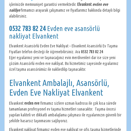
işlerinizde memnuniyet garantisi vermektedir.
Elvankent
evden eve
nakliye
firmamızı arayarak çalışmamız ve fiyatlarımız hakkında detaylı bilgi
alabilirsiniz.
0532 783 82 24
Evden eve asansörlü
nakliyat Elvankent
Elvankent Asansörlü Evden Eve Nakliyat – Elvankent Asansörlü Ev Taşıma
Fiyatları telefon desteği ile öğrenebilirsiniz. Ara
0532 783 82 24
Eğer eşyalarınız yeni ve taşınacağınız evin merdivenleri dar ise size yeni
çözüm Asansörlü evden eve nakliyat. Bu hizmetimiz sayesinde eşyalarınız
özel taşıma asansörümüz ile nakliedilip taşınacaktır.
Elvankent Ambalajlı, Asansörlü,
Evden Eve Nakliyat Elvankent
Elvankent
evden eve
firmamız sizlere uzman kadrosu ile çok kısa sürede
tamamlanan profesyonel ev taşıma hizmetleri sunacaktır. Taşıma öncesi
yapılan kaliteli ve dikkatli ambalajlama çalışması ile eşyalarınızın güvenli bir
şekilde hasarsız taşınmasını sağlıyoruz.
Elvankent nakliyat firmamız evden eve nakliyat ve ofis taşıma hizmetlerinde