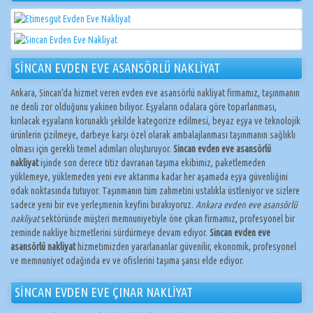
SİNCAN EVDEN EVE ASANSÖRLÜ NAKLİYAT
Ankara, Sincan’da hizmet veren evden eve asansörlü nakliyat firmamız, taşınmanın
ne denli zor olduğunu yakinen biliyor. Eşyaların odalara göre toparlanması,
kırılacak eşyaların korunaklı şekilde kategorize edilmesi, beyaz eşya ve teknolojik
ürünlerin çizilmeye, darbeye karşı özel olarak ambalajlanması taşınmanın sağlıklı
olması için gerekli temel adımları oluşturuyor.
Sincan evden eve asansörlü
nakliyat
işinde son derece titiz davranan taşıma ekibimiz, paketlemeden
yüklemeye, yüklemeden yeni eve aktarıma kadar her aşamada eşya güvenliğini
odak noktasında tutuyor. Taşınmanın tüm zahmetini ustalıkla üstleniyor ve sizlere
sadece yeni bir eve yerleşmenin keyfini bırakıyoruz.
Ankara evden eve asansörlü
nakliyat
sektöründe müşteri memnuniyetiyle öne çıkan firmamız, profesyonel bir
zeminde nakliye hizmetlerini sürdürmeye devam ediyor.
Sincan evden eve
asansörlü nakliyat
hizmetimizden yararlananlar güvenilir, ekonomik, profesyonel
ve memnuniyet odağında ev ve ofislerini taşıma şansı elde ediyor.
SİNCAN EVDEN EVE ÇINAR NAKLİYAT