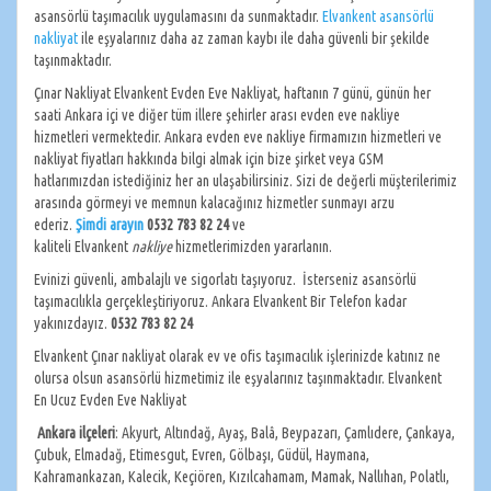
asansörlü taşımacılık uygulamasını da sunmaktadır.
Elvankent asansörlü
nakliyat
ile eşyalarınız daha az zaman kaybı ile daha güvenli bir şekilde
taşınmaktadır.
Çınar Nakliyat Elvankent Evden Eve Nakliyat, haftanın 7 günü, günün her
saati Ankara içi ve diğer tüm illere şehirler arası evden eve nakliye
hizmetleri vermektedir. Ankara evden eve nakliye firmamızın hizmetleri ve
nakliyat fiyatları hakkında bilgi almak için bize şirket veya GSM
hatlarımızdan istediğiniz her an ulaşabilirsiniz. Sizi de değerli müşterilerimiz
arasında görmeyi ve memnun kalacağınız hizmetler sunmayı arzu
ederiz.
Şimdi arayın
0532 783 82 24
ve
kaliteli Elvankent
nakliye
hizmetlerimizden yararlanın.
Evinizi güvenli, ambalajlı ve sigorlatı taşıyoruz. İsterseniz asansörlü
taşımacılıkla gerçekleştiriyoruz. Ankara Elvankent Bir Telefon kadar
yakınızdayız.
0532 783 82 24
Elvankent Çınar nakliyat olarak ev ve ofis taşımacılık işlerinizde katınız ne
olursa olsun asansörlü hizmetimiz ile eşyalarınız taşınmaktadır. Elvankent
En Ucuz Evden Eve Nakliyat
Ankara
ilçeleri
: Akyurt, Altındağ, Ayaş, Balâ, Beypazarı, Çamlıdere, Çankaya,
Çubuk, Elmadağ, Etimesgut, Evren, Gölbaşı, Güdül, Haymana,
Kahramankazan, Kalecik, Keçiören, Kızılcahamam, Mamak, Nallıhan, Polatlı,