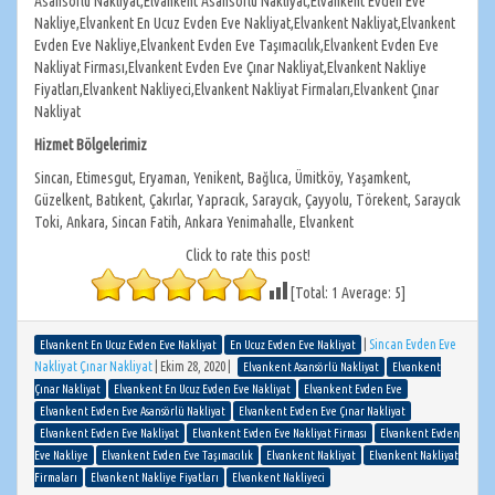
Asansörlü Nakliyat,Elvankent Asansörlü Nakliyat,Elvankent Evden Eve
Nakliye,Elvankent En Ucuz Evden Eve Nakliyat,Elvankent Nakliyat,Elvankent
Evden Eve Nakliye,Elvankent Evden Eve Taşımacılık,Elvankent Evden Eve
Nakliyat Firması,Elvankent Evden Eve Çınar Nakliyat,Elvankent Nakliye
Fiyatları,Elvankent Nakliyeci,Elvankent Nakliyat Firmaları,Elvankent Çınar
Nakliyat
Hizmet Bölgelerimiz
Sincan, Etimesgut, Eryaman, Yenikent, Bağlıca, Ümitköy, Yaşamkent,
Güzelkent, Batıkent, Çakırlar, Yapracık, Saraycık, Çayyolu, Törekent, Saraycık
Toki, Ankara, Sincan Fatih, Ankara Yenimahalle, Elvankent
Click to rate this post!
[Total:
1
Average:
5
]
|
Sincan Evden Eve
Elvankent En Ucuz Evden Eve Nakliyat
En Ucuz Evden Eve Nakliyat
Nakliyat Çınar Nakliyat
|
Ekim 28, 2020
|
Elvankent Asansörlü Nakliyat
Elvankent
Çınar Nakliyat
Elvankent En Ucuz Evden Eve Nakliyat
Elvankent Evden Eve
Elvankent Evden Eve Asansörlü Nakliyat
Elvankent Evden Eve Çınar Nakliyat
Elvankent Evden Eve Nakliyat
Elvankent Evden Eve Nakliyat Firması
Elvankent Evden
Eve Nakliye
Elvankent Evden Eve Taşımacılık
Elvankent Nakliyat
Elvankent Nakliyat
Firmaları
Elvankent Nakliye Fiyatları
Elvankent Nakliyeci