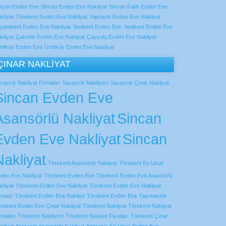
ncan Evden Eve
Sincan Evden Eve Nakliyat
Sincan Fatih Evden Eve
kliyat
Törekent Evden Eve Nakliyat
Yapracık Evden Eve Nakliyat
şamkent Evden Eve Nakliyat
Yenikent Evden Eve
Yenikent Evden Eve
kliyat
Çakırlar Evden Eve Nakliyat
Çayyolu Evden Eve Nakliyat
itköy Evden Eve
Ümitköy Evden Eve Nakliyat
ÇINAR NAKLİYAT
raycık Nakliyat Firmaları
Saraycık Nakliyeci
Saraycık Çınar Nakliyat
Sincan Evden Eve
Asansörlü Nakliyat
Sincan
Evden Eve Nakliyat
Sincan
Nakliyat
Törekent Asansörlü Nakliyat
Törekent En Ucuz
den Eve Nakliyat
Törekent Evden Eve
Törekent Evden Eve Asansörlü
kliyat
Törekent Evden Eve Nakliyat
Törekent Evden Eve Nakliyat
rması
Törekent Evden Eve Nakliye
Törekent Evden Eve Taşımacılık
rekent Evden Eve Çınar Nakliyat
Törekent Nakliyat
Törekent Nakliyat
rmaları
Törekent Nakliyeci
Törekent Nakliye Fiyatları
Törekent Çınar