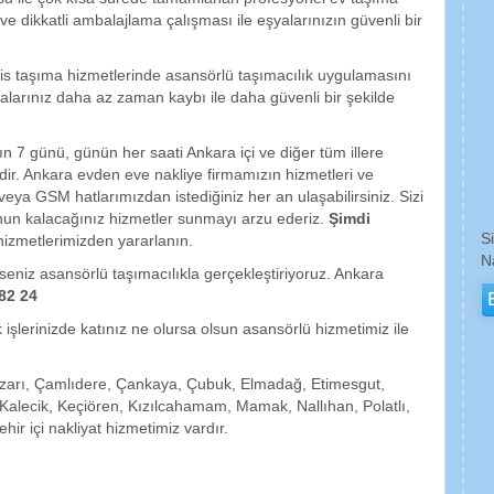
ve dikkatli ambalajlama çalışması ile eşyalarınızın güvenli bir
fis taşıma hizmetlerinde asansörlü taşımacılık uygulamasını
alarınız daha az zaman kaybı ile daha güvenli bir şekilde
n 7 günü, günün her saati Ankara içi ve diğer tüm illere
dir. Ankara evden eve nakliye firmamızın hizmetleri ve
t veya GSM hatlarımızdan istediğiniz her an ulaşabilirsiniz. Sizi
nun kalacağınız hizmetler sunmayı arzu ederiz.
Şimdi
S
izmetlerimizden yararlanın.
N
erseniz asansörlü taşımacılıkla gerçekleştiriyoruz. Ankara
82 24
 işlerinizde katınız ne olursa olsun asansörlü hizmetimiz ile
pazarı, Çamlıdere, Çankaya, Çubuk, Elmadağ, Etimesgut,
lecik, Keçiören, Kızılcahamam, Mamak, Nallıhan, Polatlı,
hir içi nakliyat hizmetimiz vardır.