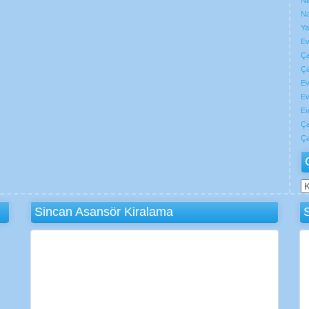
Na
Na
Ya
Ev
Ça
Ça
Ev
Ev
Ev
Ça
Ça
Ç
N
Sincan Asansör Kiralama