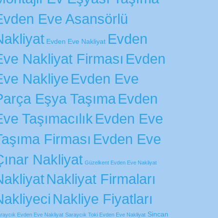
Evden Eve Asansörlü
Nakliyat
Evden
Evden Eve Nakliyat
Eve Nakliyat Firması
Evden
Eve Nakliye
Evden Eve
Parça Eşya Taşıma
Evden
Eve Taşımacılık
Evden Eve
Evden Eve
Taşıma Firması
Çınar Nakliyat
Güzelkent Evden Eve Nakliyat
Nakliyat
Nakliyat Firmaları
Nakliyeci
Nakliye Fiyatları
Sincan
raycık Evden Eve Nakliyat
Saraycık Toki Evden Eve Nakliyat