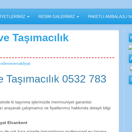
İYETLERİMİZ
RESİM GALERİMİZ
PAKETLİ AMBALAJLI N
e Taşımacılık
vdenevenakliyat
 Taşımacılık 0532 783
sinde ki taşınma işlerinizde memnuniyet garantisi
ı arayarak çalışmamız ve fiyatlarımız hakkında detaylı bilgi
iyat Elvankent
u ile çok kısa sürede tamamlanan profesyonel ev taşıma