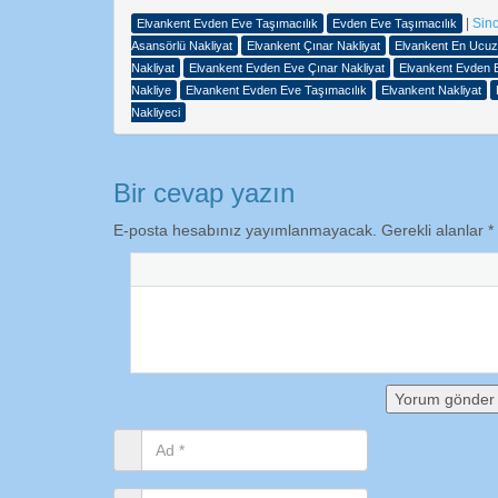
|
Sinc
Elvankent Evden Eve Taşımacılık
Evden Eve Taşımacılık
Asansörlü Nakliyat
Elvankent Çınar Nakliyat
Elvankent En Ucuz
Nakliyat
Elvankent Evden Eve Çınar Nakliyat
Elvankent Evden E
Nakliye
Elvankent Evden Eve Taşımacılık
Elvankent Nakliyat
Nakliyeci
Bir cevap yazın
E-posta hesabınız yayımlanmayacak.
Gerekli alanlar
*