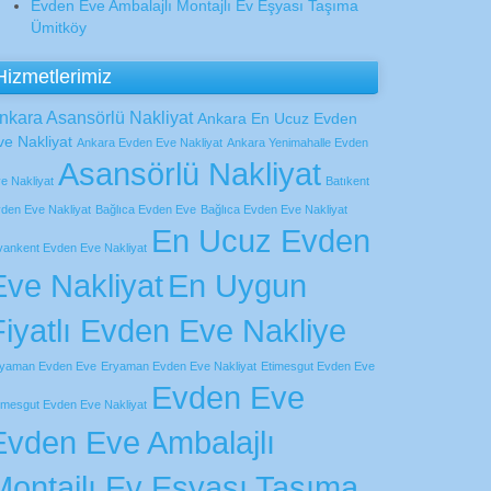
Evden Eve Ambalajlı Montajlı Ev Eşyası Taşıma
Ümitköy
Hizmetlerimiz
nkara Asansörlü Nakliyat
Ankara En Ucuz Evden
ve Nakliyat
Ankara Evden Eve Nakliyat
Ankara Yenimahalle Evden
Asansörlü Nakliyat
e Nakliyat
Batıkent
den Eve Nakliyat
Bağlıca Evden Eve
Bağlıca Evden Eve Nakliyat
En Ucuz Evden
vankent Evden Eve Nakliyat
Eve Nakliyat
En Uygun
Fiyatlı Evden Eve Nakliye
yaman Evden Eve
Eryaman Evden Eve Nakliyat
Etimesgut Evden Eve
Evden Eve
imesgut Evden Eve Nakliyat
Evden Eve Ambalajlı
Montajlı Ev Eşyası Taşıma