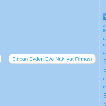
A
E
Ev
Ev
El
Sincan Evden Eve Nakliyat Firması
Er
Et