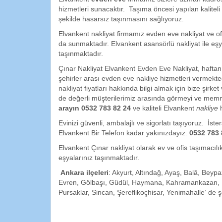
hizmetleri sunacaktır. Taşıma öncesi yapılan kaliteli 
şekilde hasarsız taşınmasını sağlıyoruz.
Elvankent nakliyat firmamız evden eve nakliyat ve o
da sunmaktadır. Elvankent asansörlü nakliyat ile eşy
taşınmaktadır.
Çınar Nakliyat Elvankent Evden Eve Nakliyat, haftanı
şehirler arası evden eve nakliye hizmetleri vermekte
nakliyat fiyatları hakkında bilgi almak için bize şirke
de değerli müşterilerimiz arasında görmeyi ve mem
arayın
0532 783 82 24
ve kaliteli Elvankent
nakliye
h
Evinizi güvenli, ambalajlı ve sigorlatı taşıyoruz. İst
Elvankent Bir Telefon kadar yakınızdayız.
0532 783 
Elvankent Çınar nakliyat olarak ev ve ofis taşımacılık
eşyalarınız taşınmaktadır.
Ankara
ilçeleri
: Akyurt, Altındağ, Ayaş, Balâ, Bey
Evren, Gölbaşı, Güdül, Haymana, Kahramankazan, Ka
Pursaklar, Sincan, Şereflikoçhisar, Yenimahalle’ de şe