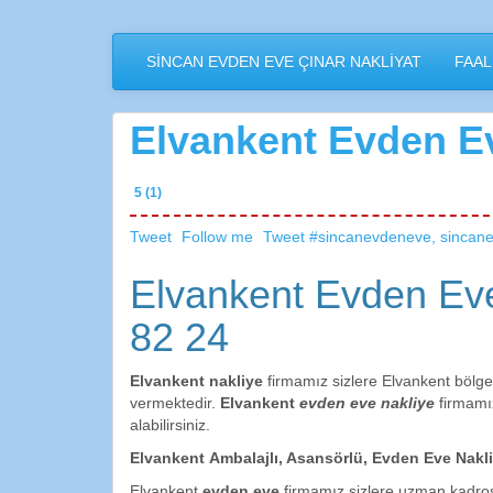
İçeriğe
geçin
SİNCAN EVDEN EVE ÇINAR NAKLİYAT
FAAL
Elvankent Evden Ev
5 (1)
Tweet
Follow me
Tweet #sincanevdeneve, sincane
Elvankent Evden Eve
82 24
Elvankent nakliye
firmamız sizlere Elvankent bölge
vermektedir.
Elvankent
evden eve nakliye
firmamız
alabilirsiniz.
Elvankent Ambalajlı, Asansörlü, Evden Eve Nakl
Elvankent
evden eve
firmamız sizlere uzman kadros