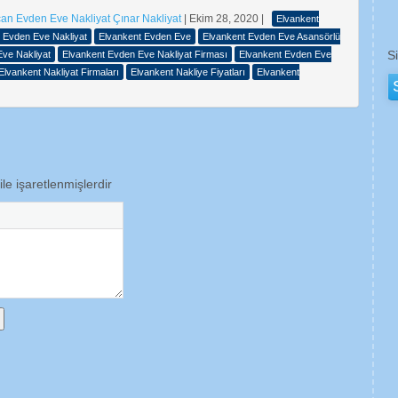
an Evden Eve Nakliyat Çınar Nakliyat
|
Ekim 28, 2020
|
Elvankent
 Evden Eve Nakliyat
Elvankent Evden Eve
Elvankent Evden Eve Asansörlü
S
ve Nakliyat
Elvankent Evden Eve Nakliyat Firması
Elvankent Evden Eve
Elvankent Nakliyat Firmaları
Elvankent Nakliye Fiyatları
Elvankent
ile işaretlenmişlerdir