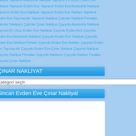
kliyat
Yapracık Asansörlü Nakliyat
Yapracık En Ucuz Evden Eve
kliyat
Yapracık Evden Eve
Yapracık Evden Eve Asansörlü Nakliyat
pracık Evden Eve Nakliyat
Yapracık Evden Eve Nakliye
Yapracık
den Eve Taşımacılık
Yapracık Nakliyat
Çakırlar Nakliyat Firmaları
kırlar Nakliyeci
Çakırlar Çınar Nakliyat
Çayyolu Asansörlü Nakliyat
yyolu En Ucuz Evden Eve Nakliyat
Çayyolu Evden Eve
Çayyolu
den Eve Asansörlü Nakliyat
Çayyolu Evden Eve Nakliyat
Çayyolu
den Eve Nakliyat Firması
Çayyolu Evden Eve Nakliye
Çayyolu Evden
e Taşımacılık
Çayyolu Evden Eve Çınar Nakliyat
Çayyolu Nakliyat
yyolu Nakliyat Firmaları
Çayyolu Nakliyeci
Çayyolu Nakliye Fiyatları
yyolu Çınar Nakliyat
ÇINAR NAKLİYAT
INAR
AKLİYAT
Sincan Evden Eve Çınar Nakliyat