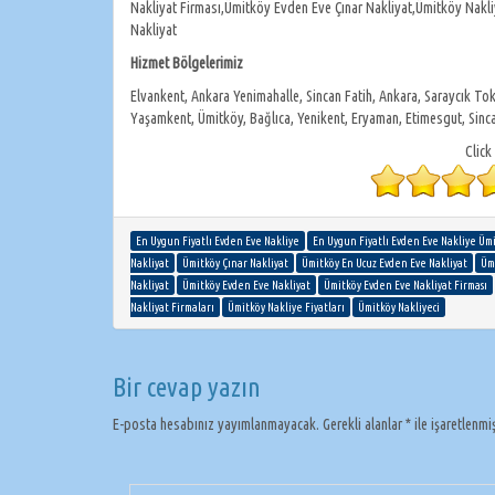
Nakliyat Firması,Ümitköy Evden Eve Çınar Nakliyat,Ümitköy Nakliy
Nakliyat
Hizmet Bölgelerimiz
Elvankent, Ankara Yenimahalle, Sincan Fatih, Ankara, Saraycık Toki
Yaşamkent, Ümitköy, Bağlıca, Yenikent, Eryaman, Etimesgut, Sinc
Click
En Uygun Fiyatlı Evden Eve Nakliye
En Uygun Fiyatlı Evden Eve Nakliye Üm
Nakliyat
Ümitköy Çınar Nakliyat
Ümitköy En Ucuz Evden Eve Nakliyat
Üm
Nakliyat
Ümitköy Evden Eve Nakliyat
Ümitköy Evden Eve Nakliyat Firması
Nakliyat Firmaları
Ümitköy Nakliye Fiyatları
Ümitköy Nakliyeci
Bir cevap yazın
E-posta hesabınız yayımlanmayacak.
Gerekli alanlar
*
ile işaretlenmi