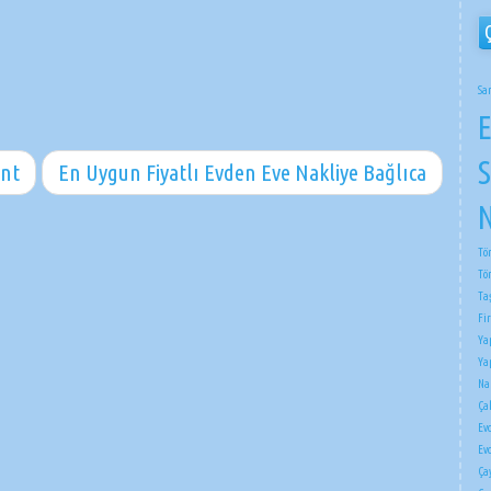
Sa
E
S
ent
En Uygun Fiyatlı Evden Eve Nakliye Bağlıca
N
Tö
Tö
Ta
Fi
Ya
Ya
Na
Çak
Ev
Ev
Ça