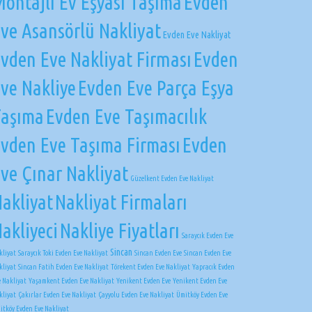
ontajlı Ev Eşyası Taşıma
Evden
ve Asansörlü Nakliyat
Evden Eve Nakliyat
vden Eve Nakliyat Firması
Evden
ve Nakliye
Evden Eve Parça Eşya
Taşıma
Evden Eve Taşımacılık
vden Eve Taşıma Firması
Evden
ve Çınar Nakliyat
Güzelkent Evden Eve Nakliyat
akliyat
Nakliyat Firmaları
akliyeci
Nakliye Fiyatları
Saraycık Evden Eve
Sincan
kliyat
Saraycık Toki Evden Eve Nakliyat
Sincan Evden Eve
Sincan Evden Eve
kliyat
Sincan Fatih Evden Eve Nakliyat
Törekent Evden Eve Nakliyat
Yapracık Evden
e Nakliyat
Yaşamkent Evden Eve Nakliyat
Yenikent Evden Eve
Yenikent Evden Eve
kliyat
Çakırlar Evden Eve Nakliyat
Çayyolu Evden Eve Nakliyat
Ümitköy Evden Eve
itköy Evden Eve Nakliyat