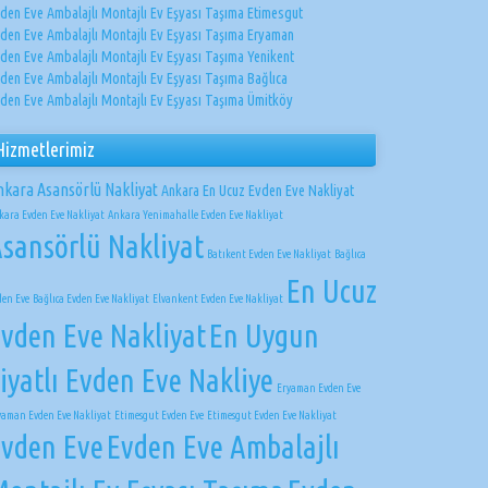
den Eve Ambalajlı Montajlı Ev Eşyası Taşıma Etimesgut
den Eve Ambalajlı Montajlı Ev Eşyası Taşıma Eryaman
den Eve Ambalajlı Montajlı Ev Eşyası Taşıma Yenikent
den Eve Ambalajlı Montajlı Ev Eşyası Taşıma Bağlıca
den Eve Ambalajlı Montajlı Ev Eşyası Taşıma Ümitköy
Hizmetlerimiz
nkara Asansörlü Nakliyat
Ankara En Ucuz Evden Eve Nakliyat
kara Evden Eve Nakliyat
Ankara Yenimahalle Evden Eve Nakliyat
sansörlü Nakliyat
Batıkent Evden Eve Nakliyat
Bağlıca
En Ucuz
den Eve
Bağlıca Evden Eve Nakliyat
Elvankent Evden Eve Nakliyat
vden Eve Nakliyat
En Uygun
iyatlı Evden Eve Nakliye
Eryaman Evden Eve
yaman Evden Eve Nakliyat
Etimesgut Evden Eve
Etimesgut Evden Eve Nakliyat
vden Eve
Evden Eve Ambalajlı