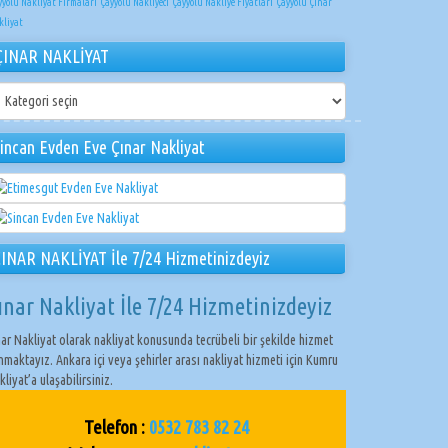
yyolu Nakliyat Firmaları
Çayyolu Nakliyeci
Çayyolu Nakliye Fiyatları
Çayyolu Çınar
kliyat
ÇINAR NAKLİYAT
NAR
KLİYAT
incan Evden Eve Çınar Nakliyat
INAR NAKLİYAT İle 7/24 Hizmetinizdeyiz
ınar Nakliyat İle 7/24 Hizmetinizdeyiz
nar Nakliyat olarak nakliyat konusunda tecrübeli bir şekilde hizmet
nmaktayız. Ankara içi veya şehirler arası nakliyat hizmeti için Kumru
kliyat’a ulaşabilirsiniz.
Telefon :
0532 783 82 24