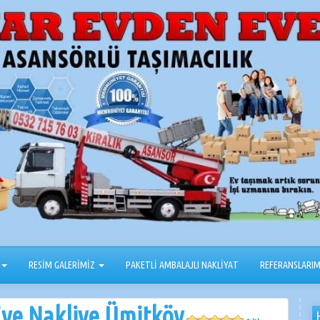
RESİM GALERİMİZ
PAKETLİ AMBALAJLI NAKLİYAT
REFERANSLARIM
Eve Nakliye Ümitköy