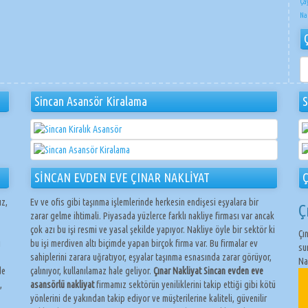
Ça
Na
ÇI
NA
Sincan Asansör Kiralama
S
SİNCAN EVDEN EVE ÇINAR NAKLİYAT
Ç
ız,
Ev ve ofis gibi taşınma işlemlerinde herkesin endişesi eşyalara bir
Ç
zarar gelme ihtimali. Piyasada yüzlerce farklı nakliye firması var ancak
çok azı bu işi resmi ve yasal şekilde yapıyor. Nakliye öyle bir sektör ki
Çı
ı
bu işi merdiven altı biçimde yapan birçok firma var. Bu firmalar ev
su
sahiplerini zarara uğratıyor, eşyalar taşınma esnasında zarar görüyor,
Na
de
çalınıyor, kullanılamaz hale geliyor.
Çınar Nakliyat Sincan evden eve
,
asansörlü nakliyat
firmamız sektörün yeniliklerini takip ettiği gibi kötü
yönlerini de yakından takip ediyor ve müşterilerine kaliteli, güvenilir