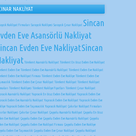
ÇINAR NAKLİYAT
Sincan
raycık Nakliyat Firmaları
Saraycık Nakliyeci
Saraycık Çınar Nakliyat
vden Eve Asansörlü Nakliyat
incan Evden Eve Nakliyat
Sincan
akliyat
Törekent Asansörlü Nakliyat
Törekent En Ucuz Evden Eve Nakliyat
rekent Evden Eve
Törekent Evden Eve Asansörlü Nakliyat
Törekent Evden Eve Nakliyat
rekent Evden Eve Nakliyat Firması
Törekent Evden Eve Nakliye
Törekent Evden Eve
şımacılık
Törekent Evden Eve Çınar Nakliyat
Törekent Nakliyat
Törekent Nakliyat
rmaları
Törekent Nakliyeci
Törekent Nakliye Fiyatları
Törekent Çınar Nakliyat
pracık Asansörlü Nakliyat
Yapracık En Ucuz Evden Eve Nakliyat
Yapracık Evden Eve
pracık Evden Eve Asansörlü Nakliyat
Yapracık Evden Eve Nakliyat
Yapracık Evden Eve
kliye
Yapracık Evden Eve Taşımacılık
Yapracık Nakliyat
Çakırlar Nakliyat Firmaları
ırlar Nakliyeci
Çakırlar Çınar Nakliyat
Çayyolu Asansörlü Nakliyat
Çayyolu En Ucuz
den Eve Nakliyat
Çayyolu Evden Eve
Çayyolu Evden Eve Asansörlü Nakliyat
Çayyolu
den Eve Nakliyat
Çayyolu Evden Eve Nakliyat Firması
Çayyolu Evden Eve Nakliye
yyolu Evden Eve Taşımacılık
Çayyolu Evden Eve Çınar Nakliyat
Çayyolu Nakliyat