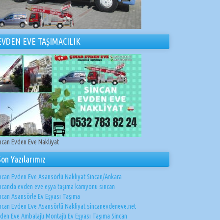
EVDEN EVE TAŞIMACILIK
ncan Evden Eve Nakliyat
Son Yazılarımız
ncan Evden Eve Asansörlü Nakliyat Sincan/Ankara
ncanda evden eve eşya taşıma kamyonu sincan
ncan Asansörle Ev Eşyası Taşıma
ncan Evden Eve Asansörlü Nakliyat sincanevdeneve.net
den Eve Ambalajlı Montajlı Ev Eşyası Taşıma Sincan