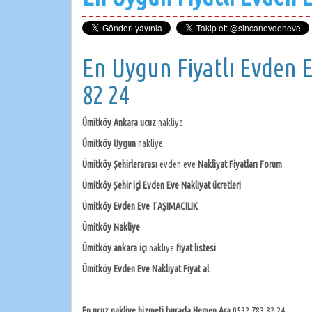
En Uygun Fiyatlı Evden 
82 24
Ümitköy Ankara ucuz
nakliye
Ümitköy Uygun
nakliye
Ümitköy Şehirlerarası
evden eve
Nakliyat Fiyatları Forum
Ümitköy Şehir içi Evden Eve Nakliyat ücretleri
Ümitköy Evden Eve TAŞIMACILIK
Ümitköy Nakliye
Ümitköy ankara içi
nakliye
fiyat listesi
Ümitköy Evden Eve Nakliyat Fiyat al
En ucuz nakliye hizmeti burada Hemen Ara
0532 783 82 24