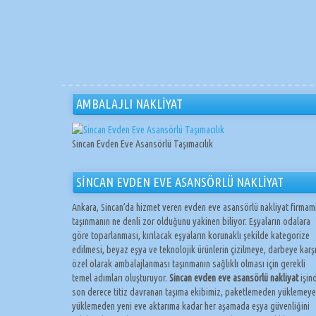
AMBALAJLI NAKLİYAT
Sincan Evden Eve Asansörlü Taşımacılık
SİNCAN EVDEN EVE ASANSÖRLÜ NAKLİYAT
Ankara, Sincan’da hizmet veren evden eve asansörlü nakliyat firmam
taşınmanın ne denli zor olduğunu yakinen biliyor. Eşyaların odalara
göre toparlanması, kırılacak eşyaların korunaklı şekilde kategorize
edilmesi, beyaz eşya ve teknolojik ürünlerin çizilmeye, darbeye karş
özel olarak ambalajlanması taşınmanın sağlıklı olması için gerekli
temel adımları oluşturuyor.
Sincan evden eve asansörlü nakliyat
işin
son derece titiz davranan taşıma ekibimiz, paketlemeden yüklemeye
yüklemeden yeni eve aktarıma kadar her aşamada eşya güvenliğini