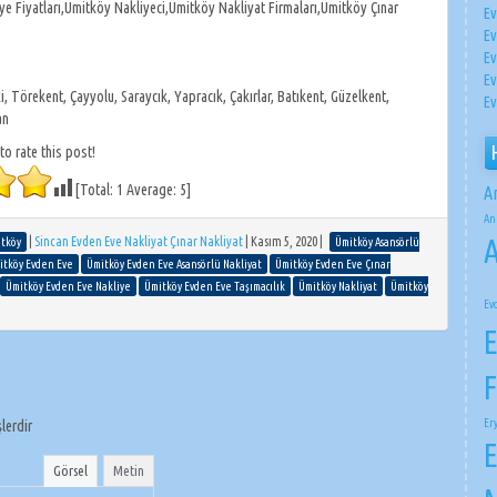
e Fiyatları,Ümitköy Nakliyeci,Ümitköy Nakliyat Firmaları,Ümitköy Çınar
Ev
Ev
Ev
Ev
, Törekent, Çayyolu, Saraycık, Yapracık, Çakırlar, Batıkent, Güzelkent,
Ev
an
 to rate this post!
[Total:
1
Average:
5
]
A
An
A
|
Sincan Evden Eve Nakliyat Çınar Nakliyat
|
Kasım 5, 2020
|
itköy
Ümitköy Asansörlü
itköy Evden Eve
Ümitköy Evden Eve Asansörlü Nakliyat
Ümitköy Evden Eve Çınar
Ümitköy Evden Eve Nakliye
Ümitköy Evden Eve Taşımacılık
Ümitköy Nakliyat
Ümitköy
Ev
E
F
Er
şlerdir
E
Görsel
Metin