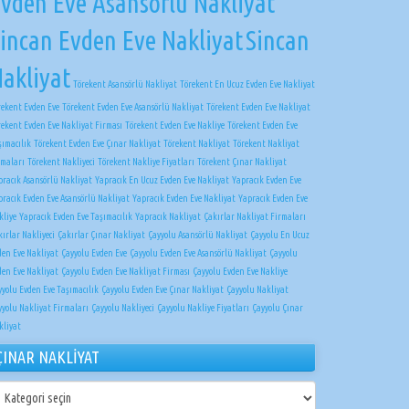
vden Eve Asansörlü Nakliyat
incan Evden Eve Nakliyat
Sincan
akliyat
Törekent Asansörlü Nakliyat
Törekent En Ucuz Evden Eve Nakliyat
rekent Evden Eve
Törekent Evden Eve Asansörlü Nakliyat
Törekent Evden Eve Nakliyat
rekent Evden Eve Nakliyat Firması
Törekent Evden Eve Nakliye
Törekent Evden Eve
şımacılık
Törekent Evden Eve Çınar Nakliyat
Törekent Nakliyat
Törekent Nakliyat
rmaları
Törekent Nakliyeci
Törekent Nakliye Fiyatları
Törekent Çınar Nakliyat
pracık Asansörlü Nakliyat
Yapracık En Ucuz Evden Eve Nakliyat
Yapracık Evden Eve
pracık Evden Eve Asansörlü Nakliyat
Yapracık Evden Eve Nakliyat
Yapracık Evden Eve
kliye
Yapracık Evden Eve Taşımacılık
Yapracık Nakliyat
Çakırlar Nakliyat Firmaları
ırlar Nakliyeci
Çakırlar Çınar Nakliyat
Çayyolu Asansörlü Nakliyat
Çayyolu En Ucuz
den Eve Nakliyat
Çayyolu Evden Eve
Çayyolu Evden Eve Asansörlü Nakliyat
Çayyolu
den Eve Nakliyat
Çayyolu Evden Eve Nakliyat Firması
Çayyolu Evden Eve Nakliye
yyolu Evden Eve Taşımacılık
Çayyolu Evden Eve Çınar Nakliyat
Çayyolu Nakliyat
yyolu Nakliyat Firmaları
Çayyolu Nakliyeci
Çayyolu Nakliye Fiyatları
Çayyolu Çınar
kliyat
ÇINAR NAKLİYAT
NAR
KLİYAT