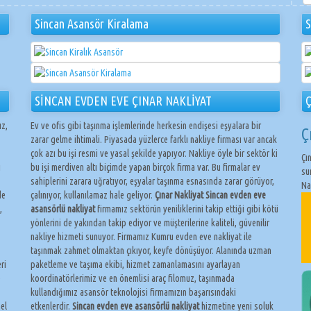
Sincan Asansör Kiralama
S
SİNCAN EVDEN EVE ÇINAR NAKLİYAT
Ç
ız,
Ev ve ofis gibi taşınma işlemlerinde herkesin endişesi eşyalara bir
Ç
zarar gelme ihtimali. Piyasada yüzlerce farklı nakliye firması var ancak
çok azı bu işi resmi ve yasal şekilde yapıyor. Nakliye öyle bir sektör ki
Çı
ı
bu işi merdiven altı biçimde yapan birçok firma var. Bu firmalar ev
su
sahiplerini zarara uğratıyor, eşyalar taşınma esnasında zarar görüyor,
Na
de
çalınıyor, kullanılamaz hale geliyor.
Çınar Nakliyat Sincan evden eve
,
asansörlü nakliyat
firmamız sektörün yeniliklerini takip ettiği gibi kötü
yönlerini de yakından takip ediyor ve müşterilerine kaliteli, güvenilir
nakliye hizmeti sunuyor. Firmamız Kumru evden eve nakliyat ile
taşınmak zahmet olmaktan çıkıyor, keyfe dönüşüyor. Alanında uzman
ri
paketleme ve taşıma ekibi, hizmet zamanlamasını ayarlayan
e
koordinatörlerimiz ve en önemlisi araç filomuz, taşınmada
kullandığımız asansör teknolojisi firmamızın başarısındaki
el
etkenlerdir.
Sincan evden eve asansörlü nakliyat
hizmetine yeni soluk