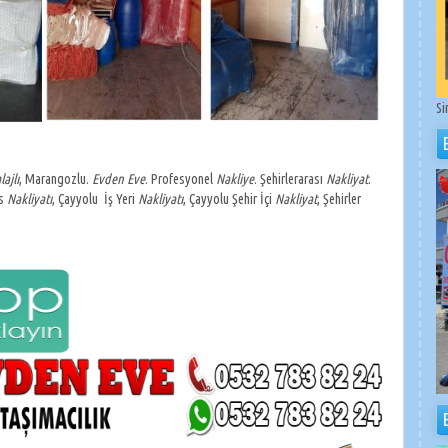
Si
ajlı
, Marangozlu.
Evden Eve
. Profesyonel
Nakliye
. Şehirlerarası
Nakliyat
.
is
Nakliyatı
, Çayyolu İş Yeri
Nakliyatı
, Çayyolu Şehir İçi
Nakliyat
, Şehirler