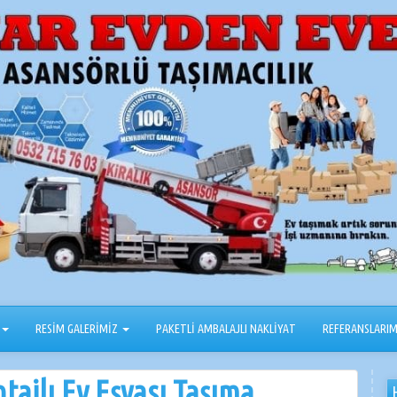
RESİM GALERİMİZ
PAKETLİ AMBALAJLI NAKLİYAT
REFERANSLARIM
ajlı Ev Eşyası Taşıma