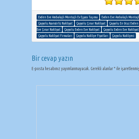
Evden Eve Ambalajlı Montajlı Ev Eşyası Taşıma
Evden Eve Ambalajlı Montajlı
Çayyolu Asansörlü Nakliyat
Çayyolu Çınar Nakliyat
Çayyolu En Ucuz Evden 
Eve Çınar Nakliyat
Çayyolu Evden Eve Nakliyat
Çayyolu Evden Eve Nakliyat
Çayyolu Nakliyat Firmaları
Çayyolu Nakliye Fiyatları
Çayyolu Nakliyeci
Bir cevap yazın
E-posta hesabınız yayımlanmayacak.
Gerekli alanlar
*
ile işaretlenmi