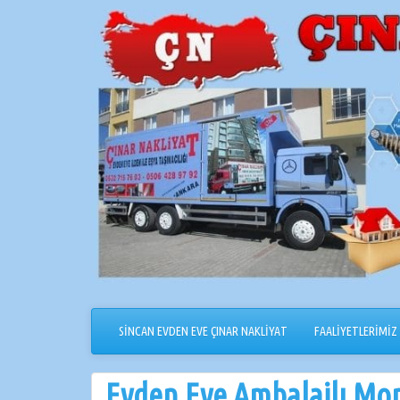
İçeriğe
geçin
SİNCAN EVDEN EVE ÇINAR NAKLİYAT
FAALİYETLERİMİZ
Evden Eve Ambalajlı Mont