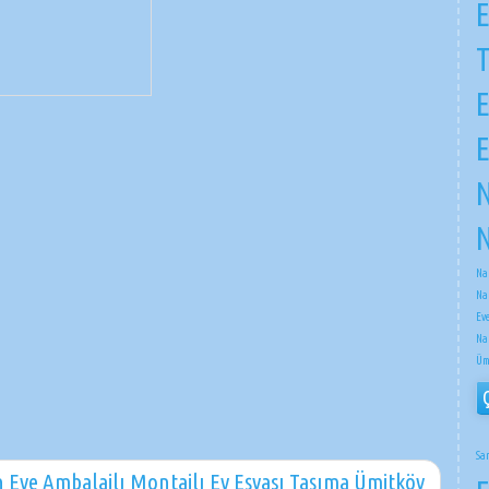
E
E
E
N
N
Na
Na
Ev
Na
Üm
Sa
 Eve Ambalajlı Montajlı Ev Eşyası Taşıma Ümitköy