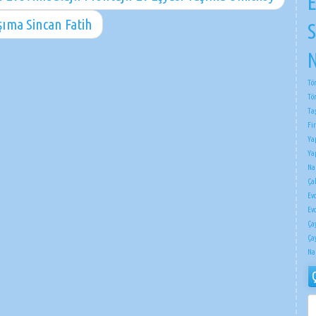
E
şıma Sincan Fatih
S
N
Tö
Tö
Ta
Fi
Ya
Ya
Na
Çak
Ev
Ev
Ça
Ça
Na
ÇI
NA