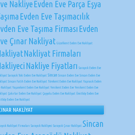
ve Nakliye
Evden Eve Parça Eşya
Taşıma
Evden Eve Taşımacılık
vden Eve Taşıma Firması
Evden
ve Çınar Nakliyat
Güzelkent Evden Eve Nakliyat
akliyat
Nakliyat Firmaları
akliyeci
Nakliye Fiyatları
Saraycık Evden Eve
Sincan
kliyat
Saraycık Toki Evden Eve Nakliyat
Sincan Evden Eve
Sincan Evden Eve
kliyat
Sincan Fatih Evden Eve Nakliyat
Törekent Evden Eve Nakliyat
Yapracık Evden
e Nakliyat
Yaşamkent Evden Eve Nakliyat
Yenikent Evden Eve
Yenikent Evden Eve
kliyat
Çakırlar Evden Eve Nakliyat
Çayyolu Evden Eve Nakliyat
Ümitköy Evden Eve
itköy Evden Eve Nakliyat
ÇINAR NAKLİYAT
Sincan
raycık Nakliyat Firmaları
Saraycık Nakliyeci
Saraycık Çınar Nakliyat