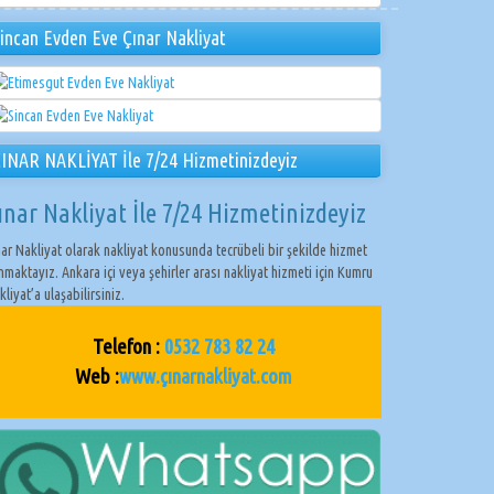
incan Evden Eve Çınar Nakliyat
INAR NAKLİYAT İle 7/24 Hizmetinizdeyiz
ınar Nakliyat İle 7/24 Hizmetinizdeyiz
nar Nakliyat olarak nakliyat konusunda tecrübeli bir şekilde hizmet
nmaktayız. Ankara içi veya şehirler arası nakliyat hizmeti için Kumru
kliyat’a ulaşabilirsiniz.
Telefon :
0532 783 82 24
Web :
www.çınarnakliyat.com