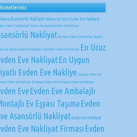
Hizmetlerimiz
nkara Asansörlü Nakliyat
Ankara En Ucuz Evden Eve Nakliyat
kara Evden Eve Nakliyat
Ankara Yenimahalle Evden Eve Nakliyat
sansörlü Nakliyat
Batıkent Evden Eve Nakliyat
Bağlıca
En Ucuz
den Eve
Bağlıca Evden Eve Nakliyat
Elvankent Evden Eve Nakliyat
vden Eve Nakliyat
En Uygun
iyatlı Evden Eve Nakliye
Eryaman Evden Eve
yaman Evden Eve Nakliyat
Etimesgut Evden Eve
Etimesgut Evden Eve Nakliyat
vden Eve
Evden Eve Ambalajlı
ontajlı Ev Eşyası Taşıma
Evden
ve Asansörlü Nakliyat
Evden Eve Nakliyat
vden Eve Nakliyat Firması
Evden