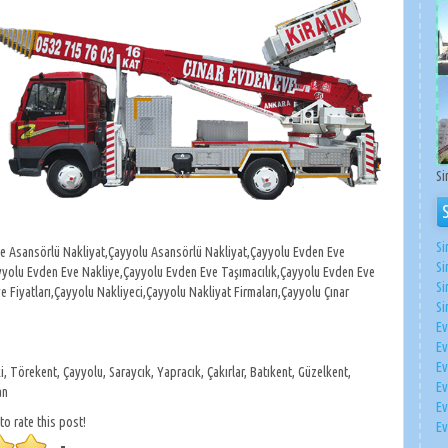
Si
Si
e Asansörlü Nakliyat,Çayyolu Asansörlü Nakliyat,Çayyolu Evden Eve
Si
yyolu Evden Eve Nakliye,Çayyolu Evden Eve Taşımacılık,Çayyolu Evden Eve
Si
 Fiyatları,Çayyolu Nakliyeci,Çayyolu Nakliyat Firmaları,Çayyolu Çınar
Si
Ev
Ev
Ev
, Törekent, Çayyolu, Saraycık, Yapracık, Çakırlar, Batıkent, Güzelkent,
Ev
an
Ev
 to rate this post!
Ev