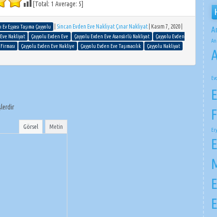
[Total:
1
Average:
5
]
|
Sincan Evden Eve Nakliyat Çınar Nakliyat
|
Kasım 7, 2020
|
 Ev Eşyası Taşıma Çayyolu
A
Eve Nakliyat
Çayyolu Evden Eve
Çayyolu Evden Eve Asansörlü Nakliyat
Çayyolu Evden
An
 Firması
Çayyolu Evden Eve Nakliye
Çayyolu Evden Eve Taşımacılık
Çayyolu Nakliyat
A
Ev
E
şlerdir
F
Görsel
Metin
Er
E
M
E
E