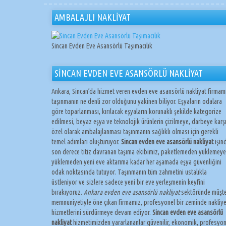
AMBALAJLI NAKLİYAT
Sincan Evden Eve Asansörlü Taşımacılık
SİNCAN EVDEN EVE ASANSÖRLÜ NAKLİYAT
Ankara, Sincan’da hizmet veren evden eve asansörlü nakliyat firmam
taşınmanın ne denli zor olduğunu yakinen biliyor. Eşyaların odalara
göre toparlanması, kırılacak eşyaların korunaklı şekilde kategorize
edilmesi, beyaz eşya ve teknolojik ürünlerin çizilmeye, darbeye karş
özel olarak ambalajlanması taşınmanın sağlıklı olması için gerekli
temel adımları oluşturuyor.
Sincan evden eve asansörlü nakliyat
işin
son derece titiz davranan taşıma ekibimiz, paketlemeden yüklemeye
yüklemeden yeni eve aktarıma kadar her aşamada eşya güvenliğini
odak noktasında tutuyor. Taşınmanın tüm zahmetini ustalıkla
üstleniyor ve sizlere sadece yeni bir eve yerleşmenin keyfini
bırakıyoruz.
Ankara evden eve asansörlü nakliyat
sektöründe müşte
memnuniyetiyle öne çıkan firmamız, profesyonel bir zeminde nakliy
hizmetlerini sürdürmeye devam ediyor.
Sincan evden eve asansörlü
nakliyat
hizmetimizden yararlananlar güvenilir, ekonomik, profesyon