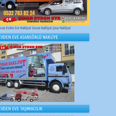
ncan Evden Eve Nakliyat Sincan Nakliyat Çınar Nakliyat
EVDEN EVE ASANSÖRLÜ NAKLİYE
EVDEN EVE TAŞIMACILIK