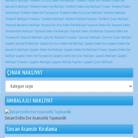
Asansörlü Nakliyat
Törekent En Ucuz Evden Eve Nakliyat
Törekent Evden Eve
Törekent Evden Eve
Asansörlü Nakliyat
Törekent Evden Eve Nakliyat
Törekent Evden Eve Nakliyat Firması
Törekent Evden
Eve Nakliye
Törekent Evden Eve Taşımacılık
Törekent Evden Eve Çınar Nakliyat
Törekent Nakliyat
Törekent Nakliyat Firmaları
Törekent Nakliyeci
Törekent Nakliye Fiyatları
Törekent Çınar Nakliyat
Yapracık Asansörlü Nakliyat
Yapracık En Ucuz Evden Eve Nakliyat
Yapracık Evden Eve
Yapracık Evden
Eve Asansörlü Nakliyat
Yapracık Evden Eve Nakliyat
Yapracık Evden Eve Nakliye
Yapracık Evden Eve
Taşımacılık
Yapracık Nakliyat
Çakırlar Nakliyat Firmaları
Çakırlar Nakliyeci
Çakırlar Çınar Nakliyat
Çayyolu Asansörlü Nakliyat
Çayyolu En Ucuz Evden Eve Nakliyat
Çayyolu Evden Eve
Çayyolu Evden Eve
Asansörlü Nakliyat
Çayyolu Evden Eve Nakliyat
Çayyolu Evden Eve Nakliyat Firması
Çayyolu Evden Eve
Nakliye
Çayyolu Evden Eve Taşımacılık
Çayyolu Evden Eve Çınar Nakliyat
Çayyolu Nakliyat
Çayyolu
Nakliyat Firmaları
Çayyolu Nakliyeci
Çayyolu Nakliye Fiyatları
Çayyolu Çınar Nakliyat
ÇINAR NAKLİYAT
ÇINAR
NAKLİYAT
AMBALAJLI NAKLİYAT
Sincan Evden Eve Asansörlü Taşımacılık
Sincan Asansör Kiralama