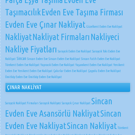
Taşımacılık
Evden Eve Taşıma Firması
Evden Eve Çınar Nakliyat
Güzelkent Evden Eve Nakliyat
Nakliyat
Nakliyat Firmaları
Nakliyeci
Nakliye Fiyatları
Saraycık Evden Eve Nakliyat
Saraycık Toki Evden Eve
Sincan
Nakliyat
Sincan Evden Eve
Sincan Evden Eve Nakliyat
Sincan Fatih Evden Eve Nakliyat
Törekent Evden Eve Nakliyat
Yapracık Evden Eve Nakliyat
Yaşamkent Evden Eve Nakliyat
Yenikent
Evden Eve
Yenikent Evden Eve Nakliyat
Çakırlar Evden Eve Nakliyat
Çayyolu Evden Eve Nakliyat
Ümitköy Evden Eve
Ümitköy Evden Eve Nakliyat
ÇINAR NAKLİYAT
Sincan
Saraycık Nakliyat Firmaları
Saraycık Nakliyeci
Saraycık Çınar Nakliyat
Evden Eve Asansörlü Nakliyat
Sincan
Evden Eve Nakliyat
Sincan Nakliyat
Törekent