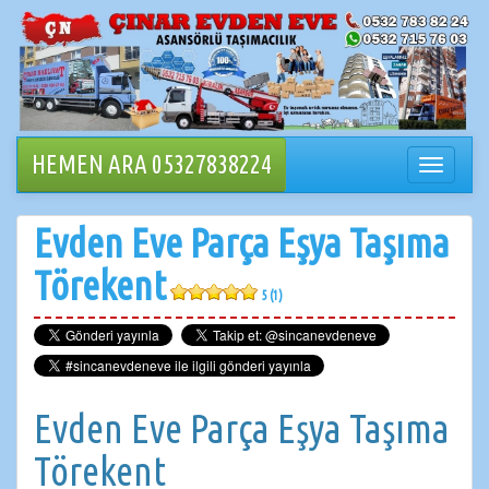
İçeriğe
geçin
HEMEN ARA 05327838224
Navigasy
değiştir
Evden Eve Parça Eşya Taşıma
Törekent
5 (1)
Evden Eve Parça Eşya Taşıma
Törekent