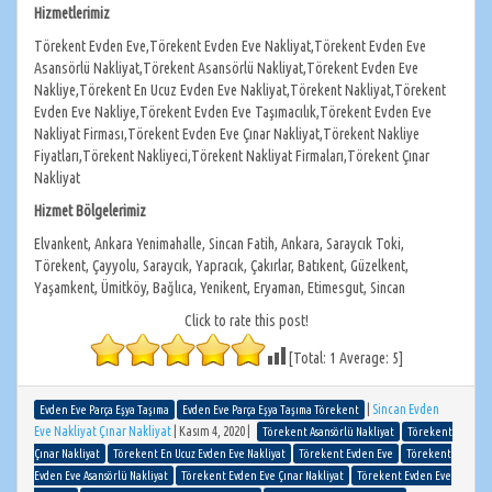
Hizmetlerimiz
Törekent Evden Eve,Törekent Evden Eve Nakliyat,Törekent Evden Eve
Asansörlü Nakliyat,Törekent Asansörlü Nakliyat,Törekent Evden Eve
Nakliye,Törekent En Ucuz Evden Eve Nakliyat,Törekent Nakliyat,Törekent
Evden Eve Nakliye,Törekent Evden Eve Taşımacılık,Törekent Evden Eve
Nakliyat Firması,Törekent Evden Eve Çınar Nakliyat,Törekent Nakliye
Fiyatları,Törekent Nakliyeci,Törekent Nakliyat Firmaları,Törekent Çınar
Nakliyat
Hizmet Bölgelerimiz
Elvankent, Ankara Yenimahalle, Sincan Fatih, Ankara, Saraycık Toki,
Törekent, Çayyolu, Saraycık, Yapracık, Çakırlar, Batıkent, Güzelkent,
Yaşamkent, Ümitköy, Bağlıca, Yenikent, Eryaman, Etimesgut, Sincan
Click to rate this post!
[Total:
1
Average:
5
]
|
Sincan Evden
Evden Eve Parça Eşya Taşıma
Evden Eve Parça Eşya Taşıma Törekent
Eve Nakliyat Çınar Nakliyat
|
Kasım 4, 2020
|
Törekent Asansörlü Nakliyat
Törekent
Çınar Nakliyat
Törekent En Ucuz Evden Eve Nakliyat
Törekent Evden Eve
Törekent
Evden Eve Asansörlü Nakliyat
Törekent Evden Eve Çınar Nakliyat
Törekent Evden Eve