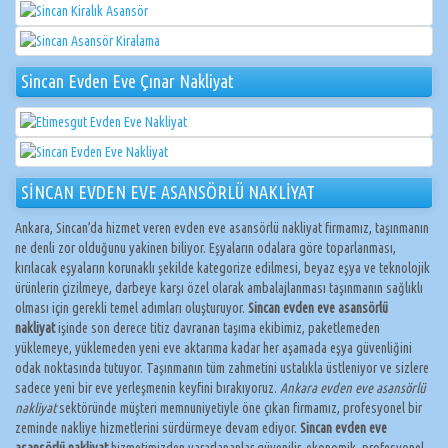
Sincan Evden Eve Çınar Nakliyat
SİNCAN EVDEN EVE ASANSÖRLÜ NAKLİYAT
Ankara, Sincan’da hizmet veren evden eve asansörlü nakliyat firmamız, taşınmanın
ne denli zor olduğunu yakinen biliyor. Eşyaların odalara göre toparlanması,
kırılacak eşyaların korunaklı şekilde kategorize edilmesi, beyaz eşya ve teknolojik
ürünlerin çizilmeye, darbeye karşı özel olarak ambalajlanması taşınmanın sağlıklı
olması için gerekli temel adımları oluşturuyor.
Sincan evden eve asansörlü
nakliyat
işinde son derece titiz davranan taşıma ekibimiz, paketlemeden
yüklemeye, yüklemeden yeni eve aktarıma kadar her aşamada eşya güvenliğini
odak noktasında tutuyor. Taşınmanın tüm zahmetini ustalıkla üstleniyor ve sizlere
sadece yeni bir eve yerleşmenin keyfini bırakıyoruz.
Ankara evden eve asansörlü
nakliyat
sektöründe müşteri memnuniyetiyle öne çıkan firmamız, profesyonel bir
zeminde nakliye hizmetlerini sürdürmeye devam ediyor.
Sincan evden eve
asansörlü nakliyat
hizmetimizden yararlananlar güvenilir, ekonomik, profesyonel