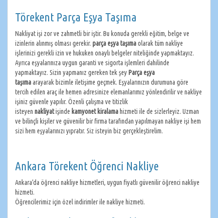
Törekent Parça Eşya Taşıma
Nakliyat işi zor ve zahmetli bir iştir. Bu konuda gerekli eğitim, belge ve
izinlerin alınmış olması gerekir.
parça eşya taşıma
olarak tüm nakliye
işlerinizi gerekli izin ve hukuken onaylı belgeler niteliğinde yapmaktayız.
Ayrıca eşyalarınıza uygun garanti ve sigorta işlemleri dahilinde
yapmaktayız. Sizin yapmanız gereken tek şey
Parça eşya
taşıma
arayarak
bizimle iletişime geçmek. Eşyalarınızın durumuna göre
tercih edilen araç ile hemen adresinize elemanlarımız yönlendirilir ve nakliye
işiniz güvenle yapılır. Özenli çalışma ve titizlik
isteyen
nakliyat
işinde
kamyonet kiralama
hizmeti ile de sizlerleyiz. Uzman
ve bilinçli kişiler ve güvenilir bir firma tarafından yapılmayan nakliye işi hem
sizi hem eşyalarınızı yıpratır. Siz isteyin biz gerçekleştirelim.
Ankara Törekent Öğrenci Nakliye
Ankara’da öğrenci nakliye hizmetleri, uygun fiyatlı güvenilir öğrenci nakliye
hizmeti.
Öğrencilerimiz için özel indirimler ile nakliye hizmeti.