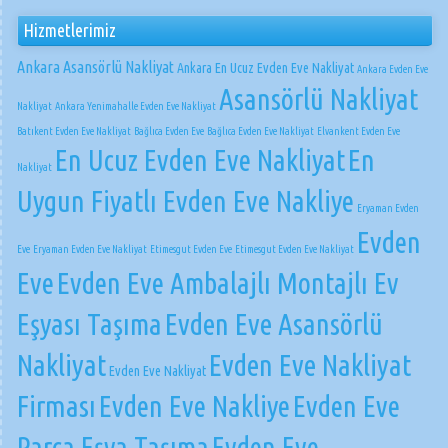
Hizmetlerimiz
Ankara Asansörlü Nakliyat
Ankara En Ucuz Evden Eve Nakliyat
Ankara Evden Eve
Asansörlü Nakliyat
Nakliyat
Ankara Yenimahalle Evden Eve Nakliyat
Batıkent Evden Eve Nakliyat
Bağlıca Evden Eve
Bağlıca Evden Eve Nakliyat
Elvankent Evden Eve
En Ucuz Evden Eve Nakliyat
En
Nakliyat
Uygun Fiyatlı Evden Eve Nakliye
Eryaman Evden
Evden
Eve
Eryaman Evden Eve Nakliyat
Etimesgut Evden Eve
Etimesgut Evden Eve Nakliyat
Eve
Evden Eve Ambalajlı Montajlı Ev
Eşyası Taşıma
Evden Eve Asansörlü
Nakliyat
Evden Eve Nakliyat
Evden Eve Nakliyat
Firması
Evden Eve Nakliye
Evden Eve
Parça Eşya Taşıma
Evden Eve