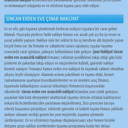
ve memnuniyet odağında ev ve ofislerini taşıma şansı elde ediyor.
SİNCAN EVDEN EVE ÇINAR NAKLİYAT
Ev ve ofis gibi taşınma işlemlerinde herkesin endişesi eşyalara bir zarar gelme
ihtimali. Piyasada yüzlerce farklı nakliye firması var ancak çok azı bu işi resmi ve
yasal şekilde yapıyor. Nakliye öyle bir sektör ki bu işi merdiven altı biçimde yapan
birçok firma var. Bu firmalar ev sahiplerini zarara uğratıyor, eşyalar taşınma
esnasında zarar görüyor, çalınıyor, kullanılamaz hale geliyor.
Çınar Nakliyat Sincan
evden eve asansörlü nakliyat
firmamız sektörün yeniliklerini takip ettiği gibi kötü
yönlerini de yakından takip ediyor ve müşterilerine kaliteli, güvenilir nakliye
hizmeti sunuyor. Firmamız Kumru evden eve nakliyat ile taşınmak zahmet olmaktan
çıkıyor, keyfe dönüşüyor. Alanında uzman paketleme ve taşıma ekibi, hizmet
zamanlamasını ayarlayan koordinatörlerimiz ve en önemlisi araç filomuz,
taşınmada kullandığımız asansör teknolojisi firmamızın başarısındaki
etkenlerdir.
Sincan evden eve asansörlü nakliyat
hizmetine yeni soluk getiriyor,
yaşanılan tüm kötü deneyimleri unutturarak taşınma stresini ortadan kaldırıyoruz.
Ankara’da hizmetlerimizden yararlanan müşterilerimiz, bizi çevresine tavsiye
ederek başarımızı perçinliyor. Sektörde güvenilir ve kaliteli taşıma firması şeklinde
anılıyor olmanın verdiği gururu her yeni müşteride, taşınma işleminde
sürdürüyoruz. Ev ve ofislerinizi taşımayı düşünüyorsanız eğer hemen bizimle
iletişime geçin nakliye ücretlerinden taşınma programına kadar her detayı