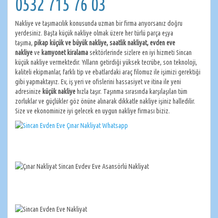
0532 715 76 03
Nakliye ve taşımacılık konusunda uzman bir firma arıyorsanız doğru
yerdesiniz. Başta küçük nakliye olmak üzere her türlü parça eşya
taşıma,
pikap küçük ve büyük nakliye, saatlik nakliyat, evden eve
nakliye
ve
kamyonet kiralama
sektörlerinde sizlere en iyi hizmeti Sincan
küçük nakliye vermektedir. Yılların getirdiği yüksek tecrübe, son teknoloji,
kaliteli ekipmanlar, farklı tip ve ebatlardaki araç filomuz ile işimizi gerektiği
gibi yapmaktayız. Ev, iş yeri ve ofislerini hassasiyet ve itina ile yeni
adresinize
küçük nakliye
hızla taşır. Taşınma sırasında karşılaşılan tüm
zorluklar ve güçlükler göz önüne alınarak dikkatle nakliye işiniz halledilir.
Size ve ekonominize iyi gelecek en uygun nakliye firması biziz.