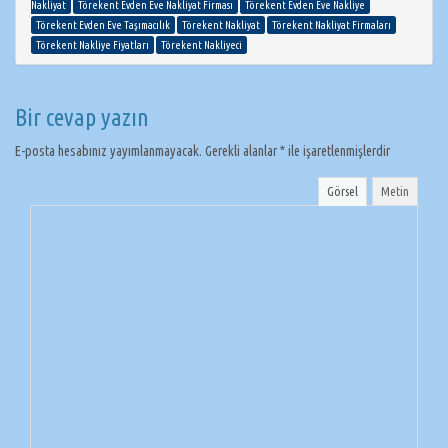
Nakliyat
Törekent Evden Eve Nakliyat Firması
Törekent Evden Eve Nakliye
Törekent Evden Eve Taşımacılık
Törekent Nakliyat
Törekent Nakliyat Firmaları
Törekent Nakliye Fiyatları
Törekent Nakliyeci
Bir cevap yazın
E-posta hesabınız yayımlanmayacak.
Gerekli alanlar
*
ile işaretlenmişlerdir
Görsel
Metin