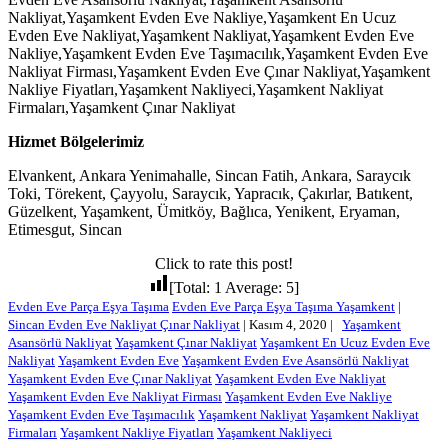
Nakliyat,Yaşamkent Evden Eve Nakliye,Yaşamkent En Ucuz
Evden Eve Nakliyat,Yaşamkent Nakliyat,Yaşamkent Evden Eve
Nakliye,Yaşamkent Evden Eve Taşımacılık,Yaşamkent Evden Eve
Nakliyat Firması,Yaşamkent Evden Eve Çınar Nakliyat,Yaşamkent
Nakliye Fiyatları,Yaşamkent Nakliyeci,Yaşamkent Nakliyat
Firmaları,Yaşamkent Çınar Nakliyat
Hizmet Bölgelerimiz
Elvankent, Ankara Yenimahalle, Sincan Fatih, Ankara, Saraycık
Toki, Törekent, Çayyolu, Saraycık, Yapracık, Çakırlar, Batıkent,
Güzelkent, Yaşamkent, Ümitköy, Bağlıca, Yenikent, Eryaman,
Etimesgut, Sincan
Click to rate this post!
[Total:
1
Average:
5
]
Evden Eve Parça Eşya Taşıma
Evden Eve Parça Eşya Taşıma Yaşamkent
|
Sincan Evden Eve Nakliyat Çınar Nakliyat
|
Kasım 4, 2020
|
Yaşamkent
Asansörlü Nakliyat
Yaşamkent Çınar Nakliyat
Yaşamkent En Ucuz Evden Eve
Nakliyat
Yaşamkent Evden Eve
Yaşamkent Evden Eve Asansörlü Nakliyat
Yaşamkent Evden Eve Çınar Nakliyat
Yaşamkent Evden Eve Nakliyat
Yaşamkent Evden Eve Nakliyat Firması
Yaşamkent Evden Eve Nakliye
Yaşamkent Evden Eve Taşımacılık
Yaşamkent Nakliyat
Yaşamkent Nakliyat
Firmaları
Yaşamkent Nakliye Fiyatları
Yaşamkent Nakliyeci