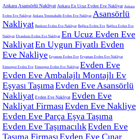
Ankara Asansörlü Nakliyat
Ankara En Ucuz Evden Eve Nakliyat
Ankara
Asansörlü
Evden Eve Nakliyat
Ankara Yenimahalle Evden Eve Nakliyat
Nakliyat
Batıkent Evden Eve Nakliyat
Bağlıca Evden Eve
Bağlıca Evden Eve
En Ucuz Evden Eve
Nakliyat
Elvankent Evden Eve Nakliyat
Nakliyat
En Uygun Fiyatlı Evden
Eve Nakliye
Eryaman Evden Eve
Eryaman Evden Eve Nakliyat
Evden Eve
Etimesgut Evden Eve
Etimesgut Evden Eve Nakliyat
Evden Eve Ambalajlı Montajlı Ev
Eşyası Taşıma
Evden Eve Asansörlü
Nakliyat
Evden Eve
Evden Eve Nakliyat
Nakliyat Firması
Evden Eve Nakliye
Evden Eve Parça Eşya Taşıma
Evden Eve Taşımacılık
Evden Eve
Taşıma Firması
Evden Eve Çınar