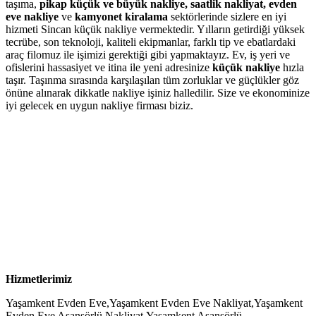
taşıma,
pikap küçük ve büyük nakliye, saatlik nakliyat, evden
eve nakliye
ve
kamyonet kiralama
sektörlerinde sizlere en iyi
hizmeti Sincan küçük nakliye vermektedir. Yılların getirdiği yüksek
tecrübe, son teknoloji, kaliteli ekipmanlar, farklı tip ve ebatlardaki
araç filomuz ile işimizi gerektiği gibi yapmaktayız. Ev, iş yeri ve
ofislerini hassasiyet ve itina ile yeni adresinize
küçük nakliye
hızla
taşır. Taşınma sırasında karşılaşılan tüm zorluklar ve güçlükler göz
önüne alınarak dikkatle nakliye işiniz halledilir. Size ve ekonominize
iyi gelecek en uygun nakliye firması biziz.
Hizmetlerimiz
Yaşamkent Evden Eve,Yaşamkent Evden Eve Nakliyat,Yaşamkent
Evden Eve Asansörlü Nakliyat,Yaşamkent Asansörlü