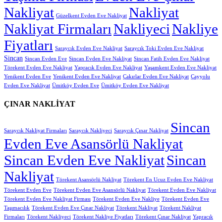
Nakliyat
Nakliyat
Güzelkent Evden Eve Nakliyat
Nakliyat Firmaları
Nakliyeci
Nakliye
Fiyatları
Saraycık Evden Eve Nakliyat
Saraycık Toki Evden Eve Nakliyat
Sincan
Sincan Evden Eve
Sincan Evden Eve Nakliyat
Sincan Fatih Evden Eve Nakliyat
Törekent Evden Eve Nakliyat
Yapracık Evden Eve Nakliyat
Yaşamkent Evden Eve Nakliyat
Yenikent Evden Eve
Yenikent Evden Eve Nakliyat
Çakırlar Evden Eve Nakliyat
Çayyolu
Evden Eve Nakliyat
Ümitköy Evden Eve
Ümitköy Evden Eve Nakliyat
ÇINAR NAKLİYAT
Sincan
Saraycık Nakliyat Firmaları
Saraycık Nakliyeci
Saraycık Çınar Nakliyat
Evden Eve Asansörlü Nakliyat
Sincan Evden Eve Nakliyat
Sincan
Nakliyat
Törekent Asansörlü Nakliyat
Törekent En Ucuz Evden Eve Nakliyat
Törekent Evden Eve
Törekent Evden Eve Asansörlü Nakliyat
Törekent Evden Eve Nakliyat
Törekent Evden Eve Nakliyat Firması
Törekent Evden Eve Nakliye
Törekent Evden Eve
Taşımacılık
Törekent Evden Eve Çınar Nakliyat
Törekent Nakliyat
Törekent Nakliyat
Firmaları
Törekent Nakliyeci
Törekent Nakliye Fiyatları
Törekent Çınar Nakliyat
Yapracık