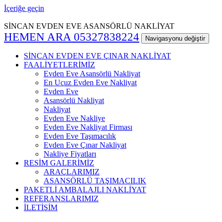
İçeriğe geçin
SİNCAN EVDEN EVE ASANSÖRLÜ NAKLİYAT
HEMEN ARA 05327838224
Navigasyonu değiştir
SİNCAN EVDEN EVE ÇINAR NAKLİYAT
FAALİYETLERİMİZ
Evden Eve Asansörlü Nakliyat
En Ucuz Evden Eve Nakliyat
Evden Eve
Asansörlü Nakliyat
Nakliyat
Evden Eve Nakliye
Evden Eve Nakliyat Firması
Evden Eve Taşımacılık
Evden Eve Çınar Nakliyat
Nakliye Fiyatları
RESİM GALERİMİZ
ARAÇLARIMIZ
ASANSÖRLÜ TAŞIMACILIK
PAKETLİ AMBALAJLI NAKLİYAT
REFERANSLARIMIZ
İLETİŞİM