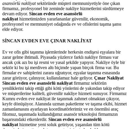
asansörlü nakliyat
sektöründe müşteri memnuniyetiyle öne çıkan
firmamız, profesyonel bir zeminde nakliye hizmetlerini sürdürmeye
devam ediyor.
Sincan evden eve asansörlü
nakliyat
hizmetimizden yararlananlar güvenilir, ekonomik,
profesyonel ve memnuniyet odağında ev ve ofislerini taşıma şansı
elde ediyor.
SİNCAN EVDEN EVE ÇINAR NAKLİYAT
Ev ve ofis gibi taşınma işlemlerinde herkesin endişesi eşyalara bir
zarar gelme ihtimali. Piyasada yüzlerce farklı nakliye firması var
ancak çok azı bu işi resmi ve yasal şekilde yapıyor. Nakliye öyle bir
sektör ki bu işi merdiven altı biçimde yapan birçok firma var. Bu
firmalar ev sahiplerini zarara uğratıyor, eşyalar taşınma esnasında
zarar görüyor, çalınıyor, kullanılamaz hale geliyor.
Çınar Nakliyat
Sincan evden eve asansörlü nakliyat
firmamız sektörün
yeniliklerini takip ettiği gibi kötü yönlerini de yakından takip ediyor
ve müşterilerine kaliteli, güvenilir nakliye hizmeti sunuyor. Firmamız
Kumru evden eve nakliyat ile taşınmak zahmet olmaktan çıkıyor,
keyfe dönüşüyor. Alanında uzman paketleme ve taşıma ekibi, hizmet
zamanlamasını ayarlayan koordinatörlerimiz ve en önemlisi araç
filomuz, taşınmada kullandığımız asansör teknolojisi firmamızın
başarısındaki etkenlerdir.
Sincan evden eve asansörlü
nakliyat
hizmetine yeni soluk getiriyor, yaşanılan tüm kötü