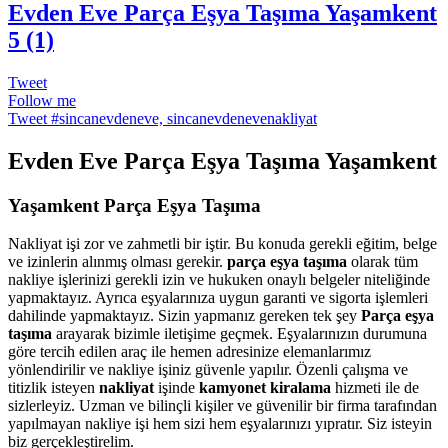
Evden Eve Parça Eşya Taşıma Yaşamkent
5 (1)
Tweet
Follow me
Tweet #sincanevdeneve, sincanevdenevenakliyat
Evden Eve Parça Eşya Taşıma Yaşamkent
Yaşamkent Parça Eşya Taşıma
Nakliyat işi zor ve zahmetli bir iştir. Bu konuda gerekli eğitim, belge
ve izinlerin alınmış olması gerekir.
parça eşya taşıma
olarak tüm
nakliye işlerinizi gerekli izin ve hukuken onaylı belgeler niteliğinde
yapmaktayız. Ayrıca eşyalarınıza uygun garanti ve sigorta işlemleri
dahilinde yapmaktayız. Sizin yapmanız gereken tek şey
Parça eşya
taşıma
arayarak
bizimle iletişime geçmek. Eşyalarınızın durumuna
göre tercih edilen araç ile hemen adresinize elemanlarımız
yönlendirilir ve nakliye işiniz güvenle yapılır. Özenli çalışma ve
titizlik isteyen
nakliyat
işinde
kamyonet kiralama
hizmeti ile de
sizlerleyiz. Uzman ve bilinçli kişiler ve güvenilir bir firma tarafından
yapılmayan nakliye işi hem sizi hem eşyalarınızı yıpratır. Siz isteyin
biz gerçekleştirelim.