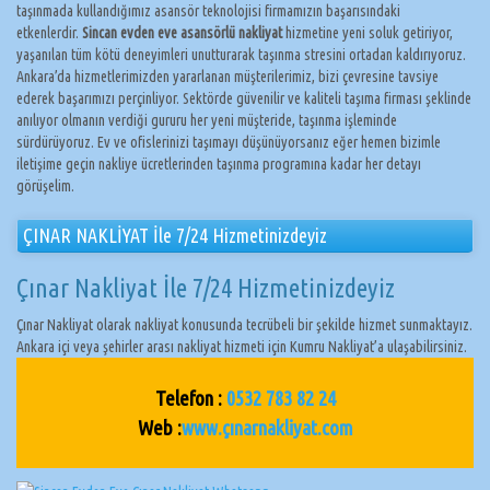
taşınmada kullandığımız asansör teknolojisi firmamızın başarısındaki
etkenlerdir.
Sincan evden eve asansörlü nakliyat
hizmetine yeni soluk getiriyor,
yaşanılan tüm kötü deneyimleri unutturarak taşınma stresini ortadan kaldırıyoruz.
Ankara’da hizmetlerimizden yararlanan müşterilerimiz, bizi çevresine tavsiye
ederek başarımızı perçinliyor. Sektörde güvenilir ve kaliteli taşıma firması şeklinde
anılıyor olmanın verdiği gururu her yeni müşteride, taşınma işleminde
sürdürüyoruz. Ev ve ofislerinizi taşımayı düşünüyorsanız eğer hemen bizimle
iletişime geçin nakliye ücretlerinden taşınma programına kadar her detayı
görüşelim.
ÇINAR NAKLİYAT İle 7/24 Hizmetinizdeyiz
Çınar Nakliyat İle 7/24 Hizmetinizdeyiz
Çınar Nakliyat olarak nakliyat konusunda tecrübeli bir şekilde hizmet sunmaktayız.
Ankara içi veya şehirler arası nakliyat hizmeti için Kumru Nakliyat’a ulaşabilirsiniz.
Telefon :
0532 783 82 24
Web :
www.çınarnakliyat.com