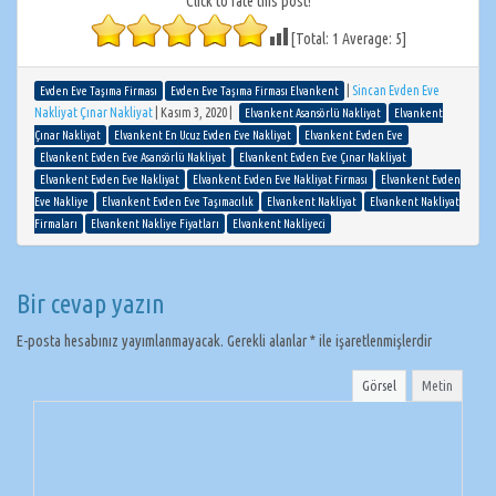
Click to rate this post!
[Total:
1
Average:
5
]
|
Sincan Evden Eve
Evden Eve Taşıma Firması
Evden Eve Taşıma Firması Elvankent
Nakliyat Çınar Nakliyat
|
Kasım 3, 2020
|
Elvankent Asansörlü Nakliyat
Elvankent
Çınar Nakliyat
Elvankent En Ucuz Evden Eve Nakliyat
Elvankent Evden Eve
Elvankent Evden Eve Asansörlü Nakliyat
Elvankent Evden Eve Çınar Nakliyat
Elvankent Evden Eve Nakliyat
Elvankent Evden Eve Nakliyat Firması
Elvankent Evden
Eve Nakliye
Elvankent Evden Eve Taşımacılık
Elvankent Nakliyat
Elvankent Nakliyat
Firmaları
Elvankent Nakliye Fiyatları
Elvankent Nakliyeci
Bir cevap yazın
E-posta hesabınız yayımlanmayacak.
Gerekli alanlar
*
ile işaretlenmişlerdir
Görsel
Metin