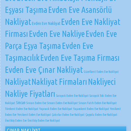
Eşyası Taşıma
Evden Eve Asansörlü
Nakliyat
Evden Eve Nakliyat
Evden Eve Nakliyat
Firması
Evden Eve Nakliye
Evden Eve
Parça Eşya Taşıma
Evden Eve
Taşımacılık
Evden Eve Taşıma Firması
Evden Eve Çınar Nakliyat
Güzelkent Evden Eve Nakliyat
Nakliyat
Nakliyat Firmaları
Nakliyeci
Nakliye Fiyatları
Saraycık Evden Eve Nakliyat
Saraycık Toki Evden Eve
Sincan
Nakliyat
Sincan Evden Eve
Sincan Evden Eve Nakliyat
Sincan Fatih Evden Eve Nakliyat
Törekent Evden Eve Nakliyat
Yapracık Evden Eve Nakliyat
Yaşamkent Evden Eve Nakliyat
Yenikent
Evden Eve
Yenikent Evden Eve Nakliyat
Çakırlar Evden Eve Nakliyat
Çayyolu Evden Eve Nakliyat
Ümitköy Evden Eve
Ümitköy Evden Eve Nakliyat
ÇINAR NAKLİYAT