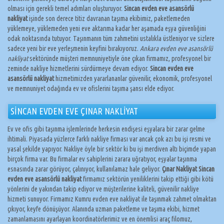
olması için gerekli temel adımları oluşturuyor.
Sincan evden eve asansörlü
nakliyat
işinde son derece titiz davranan taşıma ekibimiz, paketlemeden
yüklemeye, yüklemeden yeni eve aktarıma kadar her aşamada eşya güvenliğini
odak noktasında tutuyor. Taşınmanın tüm zahmetini ustalıkla üstleniyor ve sizlere
sadece yeni bir eve yerleşmenin keyfini bırakıyoruz.
Ankara evden eve asansörlü
nakliyat
sektöründe müşteri memnuniyetiyle öne çıkan firmamız, profesyonel bir
zeminde nakliye hizmetlerini sürdürmeye devam ediyor.
Sincan evden eve
asansörlü nakliyat
hizmetimizden yararlananlar güvenilir, ekonomik, profesyonel
ve memnuniyet odağında ev ve ofislerini taşıma şansı elde ediyor.
SİNCAN EVDEN EVE ÇINAR NAKLİYAT
Ev ve ofis gibi taşınma işlemlerinde herkesin endişesi eşyalara bir zarar gelme
ihtimali. Piyasada yüzlerce farklı nakliye firması var ancak çok azı bu işi resmi ve
yasal şekilde yapıyor. Nakliye öyle bir sektör ki bu işi merdiven altı biçimde yapan
birçok firma var. Bu firmalar ev sahiplerini zarara uğratıyor, eşyalar taşınma
esnasında zarar görüyor, çalınıyor, kullanılamaz hale geliyor.
Çınar Nakliyat Sincan
evden eve asansörlü nakliyat
firmamız sektörün yeniliklerini takip ettiği gibi kötü
yönlerini de yakından takip ediyor ve müşterilerine kaliteli, güvenilir nakliye
hizmeti sunuyor. Firmamız Kumru evden eve nakliyat ile taşınmak zahmet olmaktan
çıkıyor, keyfe dönüşüyor. Alanında uzman paketleme ve taşıma ekibi, hizmet
zamanlamasını ayarlayan koordinatörlerimiz ve en önemlisi araç filomuz,