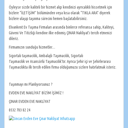
Öyleyse sizde kaliteli bir hizmet alıp kendinizi ayrıcalıklı hissetmek için
bizlere “İLETİŞİM’’ bölümünden veya kısa olarak “TIKLA ARA” diyerek
bizlere ulaşıp taşınma sürecini hemen başlatabilirsiniz.
Elvankent Ev Taşıma Firmaları arasında binlerce referansa sahip, Kaliteyi,
Güveni Ve Titizliği kendine ilke edinmiş ÇINAR Nakliyat’ı tercih etmenizi
dileriz.
Firmamızın sunduğu hizmetler…
Sigortalı taşımacılık, Ambalajlı Taşımacılık, Sigortalı
Taşımacılık ve Asansörlü Taşımacılık’tır. Ayrıca Şehir içi ve Şehirlerarası
Taşımacılıkta ilk tercih edilen firma olduğumuzu sizlere hatırlatmak isteriz.
Taşınmayı mı Planlıyorsunuz ?
EVDEN EVE NAKLİYAT BİZİM İŞİMİZ !
ÇINAR EVDEN EVE NAKLİYAT
0532 783 82 24