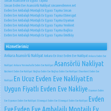
Sincan Asansörle Ev Eşyası Taşıma
Sincan Evden Eve Asansörlü Nakliyat sincanevdeneve.net
Evden Eve Ambalajlı Montajlı Ev Eşyası Taşıma Sincan
Evden Eve Ambalajlı Montajlı Ev Eşyası Taşıma Etimesgut
Evden Eve Ambalajlı Montajlı Ev Eşyası Taşıma Eryaman
Evden Eve Ambalajlı Montajlı Ev Eşyası Taşıma Yenikent
Evden Eve Ambalajlı Montajlı Ev Eşyası Taşıma Bağlıca
Evden Eve Ambalajlı Montajlı Ev Eşyası Taşıma Ümitköy
Hizmetlerimiz
Ankara Asansörlü Nakliyat
Ankara En Ucuz Evden Eve Nakliyat
Ankara Evden Eve
Asansörlü Nakliyat
Nakliyat
Ankara Yenimahalle Evden Eve Nakliyat
Batıkent Evden Eve Nakliyat
Bağlıca Evden Eve
Bağlıca Evden Eve Nakliyat
Elvankent Evden Eve
En Ucuz Evden Eve Nakliyat
En
Nakliyat
Uygun Fiyatlı Evden Eve Nakliye
Eryaman Evden
Evden
Eve
Eryaman Evden Eve Nakliyat
Etimesgut Evden Eve
Etimesgut Evden Eve Nakliyat
Eve
Evden Eve Ambalajlı Montajlı Ev