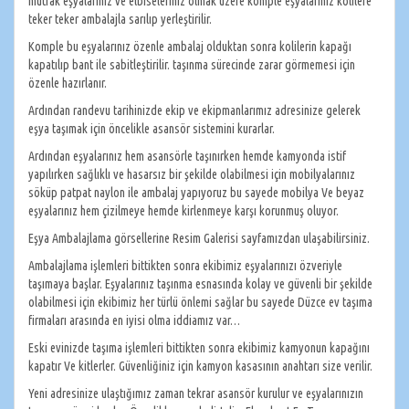
mutfak eşyalarınız ve elbiseleriniz olmak üzere komple eşyalarınız kolilere
teker teker ambalajla sarılıp yerleştirilir.
Komple bu eşyalarınız özenle ambalaj olduktan sonra kolilerin kapağı
kapatılıp bant ile sabitleştirilir. taşınma sürecinde zarar görmemesi için
özenle hazırlanır.
Ardından randevu tarihinizde ekip ve ekipmanlarımız adresinize gelerek
eşya taşımak için öncelikle asansör sistemini kurarlar.
Ardından eşyalarınız hem asansörle taşınırken hemde kamyonda istif
yapılırken sağlıklı ve hasarsız bir şekilde olabilmesi için mobilyalarınız
söküp patpat naylon ile ambalaj yapıyoruz bu sayede mobilya Ve beyaz
eşyalarınız hem çizilmeye hemde kirlenmeye karşı korunmuş oluyor.
Eşya Ambalajlama görsellerine Resim Galerisi sayfamızdan ulaşabilirsiniz.
Ambalajlama işlemleri bittikten sonra ekibimiz eşyalarınızı özveriyle
taşımaya başlar. Eşyalarınız taşınma esnasında kolay ve güvenli bir şekilde
olabilmesi için ekibimiz her türlü önlemi sağlar bu sayede Düzce ev taşıma
firmaları arasında en iyisi olma iddiamız var…
Eski evinizde taşıma işlemleri bittikten sonra ekibimiz kamyonun kapağını
kapatır Ve kitlerler. Güvenliğiniz için kamyon kasasının anahtarı size verilir.
Yeni adresinize ulaştığımız zaman tekrar asansör kurulur ve eşyalarınızın