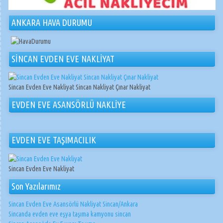
ANKARA HAVA DURUMU
SİNCAN EVDEN EVE NAKLİYAT
Sincan Evden Eve Nakliyat Sincan Nakliyat Çınar Nakliyat
EVDEN EVE ASANSÖRLÜ NAKLİYE
EVDEN EVE TAŞIMACILIK
Sincan Evden Eve Nakliyat
Son Yazılarımız
Sincan Evden Eve Asansörlü Nakliyat Sincan/Ankara
Sincanda evden eve eşya taşıma kamyonu sincan