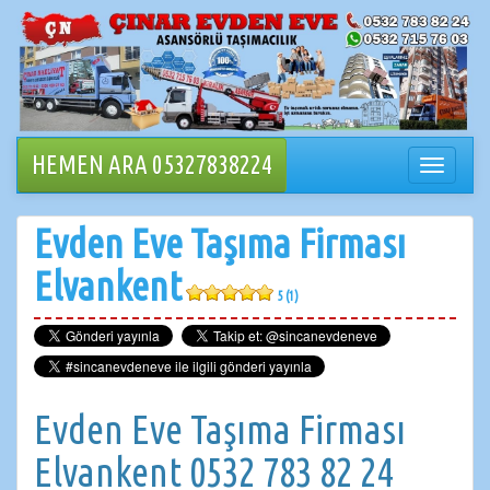
İçeriğe
geçin
HEMEN ARA 05327838224
Navigasy
değiştir
Evden Eve Taşıma Firması
Elvankent
5 (1)
Evden Eve Taşıma Firması
Elvankent 0532 783 82 24