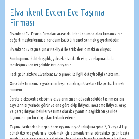
Elvankent Evden Eve Taşıma
Firması
Elvankent Ev Taşıma Firmaları arasında lider konumda olan firmamız siz
değerli müşterilerimize her daim kaliteli hizmet sunmak gayretindedir.
Elvankent Ev taşıma Çınar Nakliyat ile artık dert olmaktan çıkıyor.
Sunduğumuz kaliteli işçilik, yüksek standartlı ekip ve ekipmanlarla
mesleğimizi en iyi şekilde icra ediyoruz.
Hadi gelin sizlere Elvankent Ev taşımak ile ilgili detaylı bilgi anlatalım…
Öncelikle firmamız eşyalarınızı keşif etmek için Ücretsiz Ekspertiz hizmeti
sunuyor.
Ücretsiz ekspertiz ekibimiz eşyalarınızın en güvenli şekilde taşınması için
eşyalarınızı yerinde görür ve ona göre ekip ihtiyacı, malzeme ihtiyacı, araç
Ve gereç ihtiyacı belirler ve firma olarak eşyanızın sağlıklı bir şekilde
taşınması İçin bu ihtiyaçları tedarik ederiz.
Taşıma tarihinden bir gün önce eşyanızın yoğunluğuna göre 2, 3 veya 4 kişi
olmak üzere eşyalarınızı toplamak İçin elemanlarımızı adresinize gelir, başta