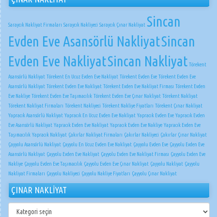
Sincan
Saraycık Nakliyat Firmaları
Saraycık Nakliyeci
Saraycık Çınar Nakliyat
Evden Eve Asansörlü Nakliyat
Sincan
Evden Eve Nakliyat
Sincan Nakliyat
Törekent
Asansörlü Nakliyat
Törekent En Ucuz Evden Eve Nakliyat
Törekent Evden Eve
Törekent Evden Eve
Asansörlü Nakliyat
Törekent Evden Eve Nakliyat
Törekent Evden Eve Nakliyat Firması
Törekent Evden
Eve Nakliye
Törekent Evden Eve Taşımacılık
Törekent Evden Eve Çınar Nakliyat
Törekent Nakliyat
Törekent Nakliyat Firmaları
Törekent Nakliyeci
Törekent Nakliye Fiyatları
Törekent Çınar Nakliyat
Yapracık Asansörlü Nakliyat
Yapracık En Ucuz Evden Eve Nakliyat
Yapracık Evden Eve
Yapracık Evden
Eve Asansörlü Nakliyat
Yapracık Evden Eve Nakliyat
Yapracık Evden Eve Nakliye
Yapracık Evden Eve
Taşımacılık
Yapracık Nakliyat
Çakırlar Nakliyat Firmaları
Çakırlar Nakliyeci
Çakırlar Çınar Nakliyat
Çayyolu Asansörlü Nakliyat
Çayyolu En Ucuz Evden Eve Nakliyat
Çayyolu Evden Eve
Çayyolu Evden Eve
Asansörlü Nakliyat
Çayyolu Evden Eve Nakliyat
Çayyolu Evden Eve Nakliyat Firması
Çayyolu Evden Eve
Nakliye
Çayyolu Evden Eve Taşımacılık
Çayyolu Evden Eve Çınar Nakliyat
Çayyolu Nakliyat
Çayyolu
Nakliyat Firmaları
Çayyolu Nakliyeci
Çayyolu Nakliye Fiyatları
Çayyolu Çınar Nakliyat
ÇINAR NAKLİYAT
ÇINAR
NAKLİYAT