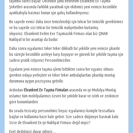
taşınma süreci başlar. Öncelikle şunu belirtelim Elvankent Ev Taşıma
Şirketleri arasında farklılık yaratmak için ekibimiz yeni evinize kesinlikle
ayakkabıyla basmaz bunun için galoş kullandırıyoruz.
Bu sayede eviniz daha önce temizlendiği için tekrar bir temizlik gerektirmez
ve bu sayede sizi tekrar bir temizlik maliyetinden kurtarmış
oluyoruz. Elvankent Evden Eve Taşımacılık Firması olan biz ÇINAR
Nakliyat’ın bir avantajı da budur.
Daha sonra eşyalarınız teker teker dikkatli bir şekilde yeni evinize çıkarılır
bu süreçte kesinlikle aceleye karşı koyuyor ve güvenli bir şekilde taşıma için
sadece pratik istiyoruz Personelimizden.
Eşyaların yeni evinize taşıma işlemi bittikten sonra her eşyanız olması
gereken odaya yerleştirir ve teker teker ambalajlardan çıkarılıp montaj
durumuna uygun pozisyona getirilir.
Ardından
Elvankent Ev Taşıma Firmaları
arasında en iyi Mobilya Montaj
ustamız tüm mobilyalarınızı özveri bir şekilde kurar ve istek ve zevkinize
göre konumlandırır.
Bu sırada tesisatçı personelimiz beyaz eşyalarınızı komple tesisatlara
bağlar ve kullanıma hazır hale getirir. Size sadece düğmeye basmak kalır.
Sizce de Elvankent En iyi Nakliyat Firması değil miyiz?
Evet dediğinizi duyar gibiyiz…