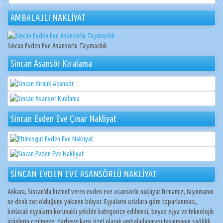
AMBALAJLI NAKLİYAT
Sincan Evden Eve Asansörlü Taşımacılık
Sincan Asansör Kiralama
Sincan Evden Eve Çınar Nakliyat
SİNCAN EVDEN EVE ASANSÖRLÜ NAKLİYAT
Ankara, Sincan’da hizmet veren evden eve asansörlü nakliyat firmamız, taşınmanın
ne denli zor olduğunu yakinen biliyor. Eşyaların odalara göre toparlanması,
kırılacak eşyaların korunaklı şekilde kategorize edilmesi, beyaz eşya ve teknolojik
ürünlerin çizilmeye, darbeye karşı özel olarak ambalajlanması taşınmanın sağlıklı