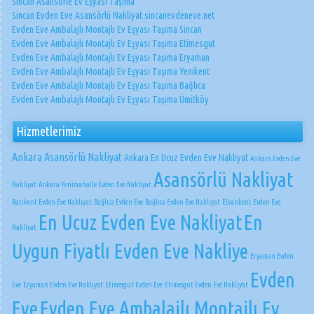
Sincan Asansörle Ev Eşyası Taşıma
Sincan Evden Eve Asansörlü Nakliyat sincanevdeneve.net
Evden Eve Ambalajlı Montajlı Ev Eşyası Taşıma Sincan
Evden Eve Ambalajlı Montajlı Ev Eşyası Taşıma Etimesgut
Evden Eve Ambalajlı Montajlı Ev Eşyası Taşıma Eryaman
Evden Eve Ambalajlı Montajlı Ev Eşyası Taşıma Yenikent
Evden Eve Ambalajlı Montajlı Ev Eşyası Taşıma Bağlıca
Evden Eve Ambalajlı Montajlı Ev Eşyası Taşıma Ümitköy
Hizmetlerimiz
Ankara Asansörlü Nakliyat
Ankara En Ucuz Evden Eve Nakliyat
Ankara Evden Eve
Asansörlü Nakliyat
Nakliyat
Ankara Yenimahalle Evden Eve Nakliyat
Batıkent Evden Eve Nakliyat
Bağlıca Evden Eve
Bağlıca Evden Eve Nakliyat
Elvankent Evden Eve
En Ucuz Evden Eve Nakliyat
En
Nakliyat
Uygun Fiyatlı Evden Eve Nakliye
Eryaman Evden
Evden
Eve
Eryaman Evden Eve Nakliyat
Etimesgut Evden Eve
Etimesgut Evden Eve Nakliyat
Eve
Evden Eve Ambalajlı Montajlı Ev