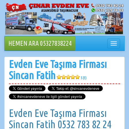
İçeriğe
geçin
HEMEN ARA 05327838224
Navigasy
değiştir
Evden Eve Taşıma Firması
Sincan Fatih
5 (1)
Evden Eve Taşıma Firması
Sincan Fatih 0532 783 82 24