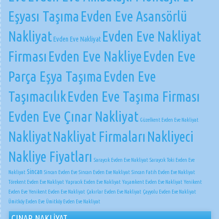
Eşyası Taşıma
Evden Eve Asansörlü
Nakliyat
Evden Eve Nakliyat
Evden Eve Nakliyat
Firması
Evden Eve Nakliye
Evden Eve
Parça Eşya Taşıma
Evden Eve
Taşımacılık
Evden Eve Taşıma Firması
Evden Eve Çınar Nakliyat
Güzelkent Evden Eve Nakliyat
Nakliyat
Nakliyat Firmaları
Nakliyeci
Nakliye Fiyatları
Saraycık Evden Eve Nakliyat
Saraycık Toki Evden Eve
Sincan
Nakliyat
Sincan Evden Eve
Sincan Evden Eve Nakliyat
Sincan Fatih Evden Eve Nakliyat
Törekent Evden Eve Nakliyat
Yapracık Evden Eve Nakliyat
Yaşamkent Evden Eve Nakliyat
Yenikent
Evden Eve
Yenikent Evden Eve Nakliyat
Çakırlar Evden Eve Nakliyat
Çayyolu Evden Eve Nakliyat
Ümitköy Evden Eve
Ümitköy Evden Eve Nakliyat
ÇINAR NAKLİYAT