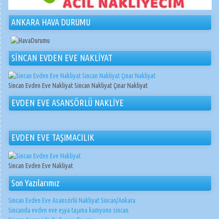
ANKARA HAVA DURUMU
SİNCAN EVDEN EVE NAKLİYAT
Sincan Evden Eve Nakliyat Sincan Nakliyat Çınar Nakliyat
EVDEN EVE ASANSÖRLÜ NAKLİYE
EVDEN EVE TAŞIMACILIK
Sincan Evden Eve Nakliyat
Son Yazılarımız
Sincan Evden Eve Asansörlü Nakliyat Sincan/Ankara
Sincanda evden eve eşya taşıma kamyonu sincan