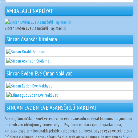
AMBALAJLI NAKLİYAT
Sincan Evden Eve Asansörlü Taşımacılık
Sincan Asansör Kiralama
Sincan Evden Eve Çınar Nakliyat
SİNCAN EVDEN EVE ASANSÖRLÜ NAKLİYAT
Ankara, Sincan’da hizmet veren evden eve asansörlü nakliyat firmamız, taşınmanın
ne denli zor olduğunu yakinen biliyor. Eşyaların odalara göre toparlanması,
kırılacak eşyaların korunaklı şekilde kategorize edilmesi, beyaz eşya ve teknolojik
ürünlerin çizilmeye, darbeye karşı özel olarak ambalajlanması taşınmanın sağlıklı