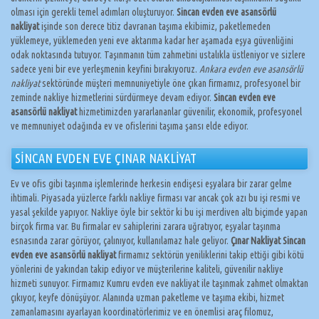
olması için gerekli temel adımları oluşturuyor.
Sincan evden eve asansörlü
nakliyat
işinde son derece titiz davranan taşıma ekibimiz, paketlemeden
yüklemeye, yüklemeden yeni eve aktarıma kadar her aşamada eşya güvenliğini
odak noktasında tutuyor. Taşınmanın tüm zahmetini ustalıkla üstleniyor ve sizlere
sadece yeni bir eve yerleşmenin keyfini bırakıyoruz.
Ankara evden eve asansörlü
nakliyat
sektöründe müşteri memnuniyetiyle öne çıkan firmamız, profesyonel bir
zeminde nakliye hizmetlerini sürdürmeye devam ediyor.
Sincan evden eve
asansörlü nakliyat
hizmetimizden yararlananlar güvenilir, ekonomik, profesyonel
ve memnuniyet odağında ev ve ofislerini taşıma şansı elde ediyor.
SİNCAN EVDEN EVE ÇINAR NAKLİYAT
Ev ve ofis gibi taşınma işlemlerinde herkesin endişesi eşyalara bir zarar gelme
ihtimali. Piyasada yüzlerce farklı nakliye firması var ancak çok azı bu işi resmi ve
yasal şekilde yapıyor. Nakliye öyle bir sektör ki bu işi merdiven altı biçimde yapan
birçok firma var. Bu firmalar ev sahiplerini zarara uğratıyor, eşyalar taşınma
esnasında zarar görüyor, çalınıyor, kullanılamaz hale geliyor.
Çınar Nakliyat Sincan
evden eve asansörlü nakliyat
firmamız sektörün yeniliklerini takip ettiği gibi kötü
yönlerini de yakından takip ediyor ve müşterilerine kaliteli, güvenilir nakliye
hizmeti sunuyor. Firmamız Kumru evden eve nakliyat ile taşınmak zahmet olmaktan
çıkıyor, keyfe dönüşüyor. Alanında uzman paketleme ve taşıma ekibi, hizmet
zamanlamasını ayarlayan koordinatörlerimiz ve en önemlisi araç filomuz,