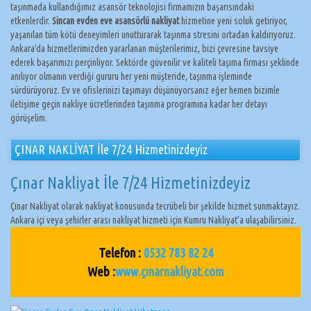
taşınmada kullandığımız asansör teknolojisi firmamızın başarısındaki
etkenlerdir.
Sincan evden eve asansörlü nakliyat
hizmetine yeni soluk getiriyor,
yaşanılan tüm kötü deneyimleri unutturarak taşınma stresini ortadan kaldırıyoruz.
Ankara’da hizmetlerimizden yararlanan müşterilerimiz, bizi çevresine tavsiye
ederek başarımızı perçinliyor. Sektörde güvenilir ve kaliteli taşıma firması şeklinde
anılıyor olmanın verdiği gururu her yeni müşteride, taşınma işleminde
sürdürüyoruz. Ev ve ofislerinizi taşımayı düşünüyorsanız eğer hemen bizimle
iletişime geçin nakliye ücretlerinden taşınma programına kadar her detayı
görüşelim.
ÇINAR NAKLİYAT İle 7/24 Hizmetinizdeyiz
Çınar Nakliyat İle 7/24 Hizmetinizdeyiz
Çınar Nakliyat olarak nakliyat konusunda tecrübeli bir şekilde hizmet sunmaktayız.
Ankara içi veya şehirler arası nakliyat hizmeti için Kumru Nakliyat’a ulaşabilirsiniz.
Telefon :
0532 783 82 24
Web :
www.çınarnakliyat.com