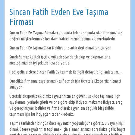
Sincan Fatih Evden Eve Taşıma
Firması
Sincan Fatih Ev Taşıma Firmaları arasında lider konumda olan firmamız siz
değerli müşterilerimize her daim kaliteli hizmet sunmak gayretindedir.
Sincan Fatih Ev taşıma Çınar Nakliyat ile artık dert olmaktan çıkıyor.
Sunduğumuz kaliteli işçilik, yüksek standartlı ekip ve ekipmanlarla
mesleğimizi en iyi şekilde icra ediyoruz.
Hadi gelin sizlere Sincan Fatih Ev taşımak ile ilgili detaylı bilgi anlatalım…
Öncelikle firmamız eşyalarınızı keşif etmek için Ücretsiz Ekspertiz hizmeti
sunuyor.
Ücretsiz ekspertiz ekibimiz eşyalarınızın en güvenli şekilde taşınması için
eşyalarınızı yerinde görür ve ona göre ekip ihtiyacı, malzeme ihtiyacı, araç
Ve gereç ihtiyacı belirler ve firma olarak eşyanızın sağlıklı bir şekilde
taşınması İçin bu ihtiyaçları tedarik ederiz.
Taşıma tarihinden bir gün önce eşyanızın yoğunluğuna göre 2, 3 veya 4 kişi
olmak üzere eşyalarınızı toplamak İçin elemanlarımızı adresinize gelir, başta