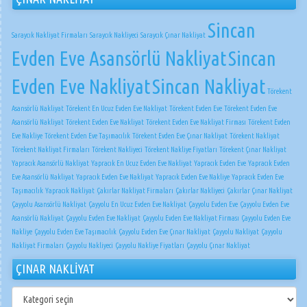
Sincan
Saraycık Nakliyat Firmaları
Saraycık Nakliyeci
Saraycık Çınar Nakliyat
Evden Eve Asansörlü Nakliyat
Sincan
Evden Eve Nakliyat
Sincan Nakliyat
Törekent
Asansörlü Nakliyat
Törekent En Ucuz Evden Eve Nakliyat
Törekent Evden Eve
Törekent Evden Eve
Asansörlü Nakliyat
Törekent Evden Eve Nakliyat
Törekent Evden Eve Nakliyat Firması
Törekent Evden
Eve Nakliye
Törekent Evden Eve Taşımacılık
Törekent Evden Eve Çınar Nakliyat
Törekent Nakliyat
Törekent Nakliyat Firmaları
Törekent Nakliyeci
Törekent Nakliye Fiyatları
Törekent Çınar Nakliyat
Yapracık Asansörlü Nakliyat
Yapracık En Ucuz Evden Eve Nakliyat
Yapracık Evden Eve
Yapracık Evden
Eve Asansörlü Nakliyat
Yapracık Evden Eve Nakliyat
Yapracık Evden Eve Nakliye
Yapracık Evden Eve
Taşımacılık
Yapracık Nakliyat
Çakırlar Nakliyat Firmaları
Çakırlar Nakliyeci
Çakırlar Çınar Nakliyat
Çayyolu Asansörlü Nakliyat
Çayyolu En Ucuz Evden Eve Nakliyat
Çayyolu Evden Eve
Çayyolu Evden Eve
Asansörlü Nakliyat
Çayyolu Evden Eve Nakliyat
Çayyolu Evden Eve Nakliyat Firması
Çayyolu Evden Eve
Nakliye
Çayyolu Evden Eve Taşımacılık
Çayyolu Evden Eve Çınar Nakliyat
Çayyolu Nakliyat
Çayyolu
Nakliyat Firmaları
Çayyolu Nakliyeci
Çayyolu Nakliye Fiyatları
Çayyolu Çınar Nakliyat
ÇINAR NAKLİYAT
ÇINAR
NAKLİYAT