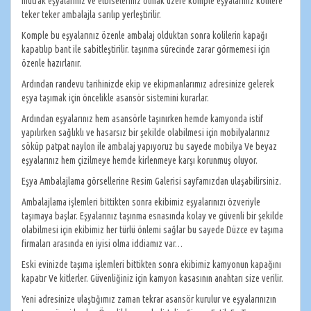
mutfak eşyalarınız ve elbiseleriniz olmak üzere komple eşyalarınız kolilere
teker teker ambalajla sarılıp yerleştirilir.
Komple bu eşyalarınız özenle ambalaj olduktan sonra kolilerin kapağı
kapatılıp bant ile sabitleştirilir. taşınma sürecinde zarar görmemesi için
özenle hazırlanır.
Ardından randevu tarihinizde ekip ve ekipmanlarımız adresinize gelerek
eşya taşımak için öncelikle asansör sistemini kurarlar.
Ardından eşyalarınız hem asansörle taşınırken hemde kamyonda istif
yapılırken sağlıklı ve hasarsız bir şekilde olabilmesi için mobilyalarınız
söküp patpat naylon ile ambalaj yapıyoruz bu sayede mobilya Ve beyaz
eşyalarınız hem çizilmeye hemde kirlenmeye karşı korunmuş oluyor.
Eşya Ambalajlama görsellerine Resim Galerisi sayfamızdan ulaşabilirsiniz.
Ambalajlama işlemleri bittikten sonra ekibimiz eşyalarınızı özveriyle
taşımaya başlar. Eşyalarınız taşınma esnasında kolay ve güvenli bir şekilde
olabilmesi için ekibimiz her türlü önlemi sağlar bu sayede Düzce ev taşıma
firmaları arasında en iyisi olma iddiamız var…
Eski evinizde taşıma işlemleri bittikten sonra ekibimiz kamyonun kapağını
kapatır Ve kitlerler. Güvenliğiniz için kamyon kasasının anahtarı size verilir.
Yeni adresinize ulaştığımız zaman tekrar asansör kurulur ve eşyalarınızın