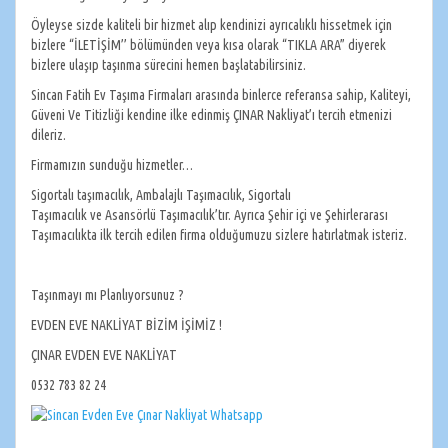
Öyleyse sizde kaliteli bir hizmet alıp kendinizi ayrıcalıklı hissetmek için
bizlere “İLETİŞİM’’ bölümünden veya kısa olarak “TIKLA ARA” diyerek
bizlere ulaşıp taşınma sürecini hemen başlatabilirsiniz.
Sincan Fatih Ev Taşıma Firmaları arasında binlerce referansa sahip, Kaliteyi,
Güveni Ve Titizliği kendine ilke edinmiş ÇINAR Nakliyat’ı tercih etmenizi
dileriz.
Firmamızın sunduğu hizmetler…
Sigortalı taşımacılık, Ambalajlı Taşımacılık, Sigortalı
Taşımacılık ve Asansörlü Taşımacılık’tır. Ayrıca Şehir içi ve Şehirlerarası
Taşımacılıkta ilk tercih edilen firma olduğumuzu sizlere hatırlatmak isteriz.
Taşınmayı mı Planlıyorsunuz ?
EVDEN EVE NAKLİYAT BİZİM İŞİMİZ !
ÇINAR EVDEN EVE NAKLİYAT
0532 783 82 24