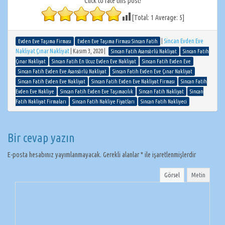
Click to rate this post!
[Total:
1
Average:
5
]
|
Sincan Evden Eve
Evden Eve Taşıma Firması
Evden Eve Taşıma Firması Sincan Fatih
Nakliyat Çınar Nakliyat
|
Kasım 3, 2020
|
Sincan Fatih Asansörlü Nakliyat
Sincan Fatih
Çınar Nakliyat
Sincan Fatih En Ucuz Evden Eve Nakliyat
Sincan Fatih Evden Eve
Sincan Fatih Evden Eve Asansörlü Nakliyat
Sincan Fatih Evden Eve Çınar Nakliyat
Sincan Fatih Evden Eve Nakliyat
Sincan Fatih Evden Eve Nakliyat Firması
Sincan Fatih
Evden Eve Nakliye
Sincan Fatih Evden Eve Taşımacılık
Sincan Fatih Nakliyat
Sincan
Fatih Nakliyat Firmaları
Sincan Fatih Nakliye Fiyatları
Sincan Fatih Nakliyeci
Bir cevap yazın
E-posta hesabınız yayımlanmayacak.
Gerekli alanlar
*
ile işaretlenmişlerdir
Görsel
Metin