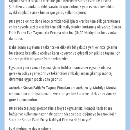
taşınma süreci başlar. Öncelikle şunu belirtelim Sincan Fatih Ev Taşıma
Şirketleri arasında farklılık yaratmak için ekibimiz yeni evinize kesinlikle
ayakkabıyla basmaz bunun için galoş kullandırıyoruz.
Bu sayede eviniz daha önce temizlendiği için tekrar bir temizlik gerektirmez
ve bu sayede sizi tekrar bir temizlik maliyetinden kurtarmış oluyoruz. Sincan
Fatih Evden Eve Taşımacılık Firması olan biz ÇINAR Nakliyat’ın bir avantajı
da budur.
Daha sonra eşyalarınız teker teker dikkatli bir şekilde yeni evinize çıkarılır
bu süreçte kesinlikle aceleye karşı koyuyor ve güvenli bir şekilde taşıma için
sadece pratik istiyoruz Personelimizden.
Eşyaların yeni evinize taşıma işlemi bittikten sonra her eşyanız olması
gereken odaya yerleştirir ve teker teker ambalajlardan çıkarılıp montaj
durumuna uygun pozisyona getirilir.
Ardından
Sincan Fatih Ev Taşıma Firmaları
arasında en iyi Mobilya Montaj
ustamız tüm mobilyalarınızı özveri bir şekilde kurar ve istek ve zevkinize
göre konumlandırır.
Bu sırada tesisatçı personelimiz beyaz eşyalarınızı komple tesisatlara
bağlar ve kullanıma hazır hale getirir. Size sadece düğmeye basmak kalır.
Sizce de Sincan Fatih En iyi Nakliyat Firması değil miyiz?
Evet dediğinizi duyar gibiyiz…