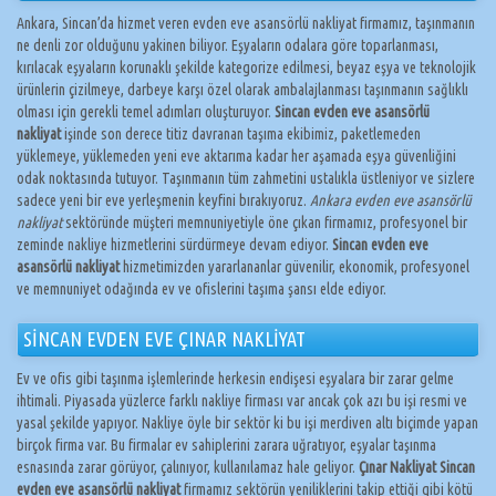
Ankara, Sincan’da hizmet veren evden eve asansörlü nakliyat firmamız, taşınmanın
ne denli zor olduğunu yakinen biliyor. Eşyaların odalara göre toparlanması,
kırılacak eşyaların korunaklı şekilde kategorize edilmesi, beyaz eşya ve teknolojik
ürünlerin çizilmeye, darbeye karşı özel olarak ambalajlanması taşınmanın sağlıklı
olması için gerekli temel adımları oluşturuyor.
Sincan evden eve asansörlü
nakliyat
işinde son derece titiz davranan taşıma ekibimiz, paketlemeden
yüklemeye, yüklemeden yeni eve aktarıma kadar her aşamada eşya güvenliğini
odak noktasında tutuyor. Taşınmanın tüm zahmetini ustalıkla üstleniyor ve sizlere
sadece yeni bir eve yerleşmenin keyfini bırakıyoruz.
Ankara evden eve asansörlü
nakliyat
sektöründe müşteri memnuniyetiyle öne çıkan firmamız, profesyonel bir
zeminde nakliye hizmetlerini sürdürmeye devam ediyor.
Sincan evden eve
asansörlü nakliyat
hizmetimizden yararlananlar güvenilir, ekonomik, profesyonel
ve memnuniyet odağında ev ve ofislerini taşıma şansı elde ediyor.
SİNCAN EVDEN EVE ÇINAR NAKLİYAT
Ev ve ofis gibi taşınma işlemlerinde herkesin endişesi eşyalara bir zarar gelme
ihtimali. Piyasada yüzlerce farklı nakliye firması var ancak çok azı bu işi resmi ve
yasal şekilde yapıyor. Nakliye öyle bir sektör ki bu işi merdiven altı biçimde yapan
birçok firma var. Bu firmalar ev sahiplerini zarara uğratıyor, eşyalar taşınma
esnasında zarar görüyor, çalınıyor, kullanılamaz hale geliyor.
Çınar Nakliyat Sincan
evden eve asansörlü nakliyat
firmamız sektörün yeniliklerini takip ettiği gibi kötü