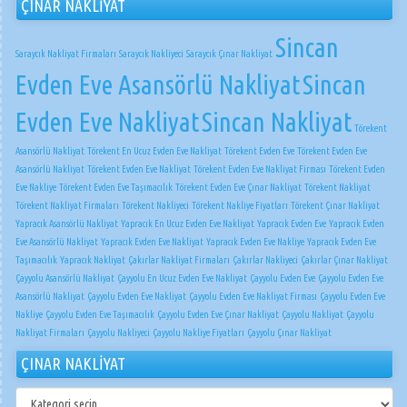
ÇINAR NAKLİYAT
Sincan
Saraycık Nakliyat Firmaları
Saraycık Nakliyeci
Saraycık Çınar Nakliyat
Evden Eve Asansörlü Nakliyat
Sincan
Evden Eve Nakliyat
Sincan Nakliyat
Törekent
Asansörlü Nakliyat
Törekent En Ucuz Evden Eve Nakliyat
Törekent Evden Eve
Törekent Evden Eve
Asansörlü Nakliyat
Törekent Evden Eve Nakliyat
Törekent Evden Eve Nakliyat Firması
Törekent Evden
Eve Nakliye
Törekent Evden Eve Taşımacılık
Törekent Evden Eve Çınar Nakliyat
Törekent Nakliyat
Törekent Nakliyat Firmaları
Törekent Nakliyeci
Törekent Nakliye Fiyatları
Törekent Çınar Nakliyat
Yapracık Asansörlü Nakliyat
Yapracık En Ucuz Evden Eve Nakliyat
Yapracık Evden Eve
Yapracık Evden
Eve Asansörlü Nakliyat
Yapracık Evden Eve Nakliyat
Yapracık Evden Eve Nakliye
Yapracık Evden Eve
Taşımacılık
Yapracık Nakliyat
Çakırlar Nakliyat Firmaları
Çakırlar Nakliyeci
Çakırlar Çınar Nakliyat
Çayyolu Asansörlü Nakliyat
Çayyolu En Ucuz Evden Eve Nakliyat
Çayyolu Evden Eve
Çayyolu Evden Eve
Asansörlü Nakliyat
Çayyolu Evden Eve Nakliyat
Çayyolu Evden Eve Nakliyat Firması
Çayyolu Evden Eve
Nakliye
Çayyolu Evden Eve Taşımacılık
Çayyolu Evden Eve Çınar Nakliyat
Çayyolu Nakliyat
Çayyolu
Nakliyat Firmaları
Çayyolu Nakliyeci
Çayyolu Nakliye Fiyatları
Çayyolu Çınar Nakliyat
ÇINAR NAKLİYAT
ÇINAR