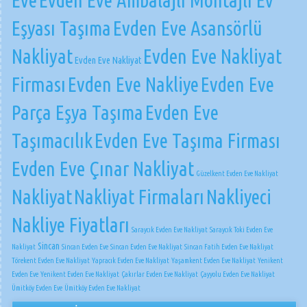
Eve
Evden Eve Ambalajlı Montajlı Ev
Eşyası Taşıma
Evden Eve Asansörlü
Nakliyat
Evden Eve Nakliyat
Evden Eve Nakliyat
Firması
Evden Eve Nakliye
Evden Eve
Parça Eşya Taşıma
Evden Eve
Taşımacılık
Evden Eve Taşıma Firması
Evden Eve Çınar Nakliyat
Güzelkent Evden Eve Nakliyat
Nakliyat
Nakliyat Firmaları
Nakliyeci
Nakliye Fiyatları
Saraycık Evden Eve Nakliyat
Saraycık Toki Evden Eve
Sincan
Nakliyat
Sincan Evden Eve
Sincan Evden Eve Nakliyat
Sincan Fatih Evden Eve Nakliyat
Törekent Evden Eve Nakliyat
Yapracık Evden Eve Nakliyat
Yaşamkent Evden Eve Nakliyat
Yenikent
Evden Eve
Yenikent Evden Eve Nakliyat
Çakırlar Evden Eve Nakliyat
Çayyolu Evden Eve Nakliyat
Ümitköy Evden Eve
Ümitköy Evden Eve Nakliyat