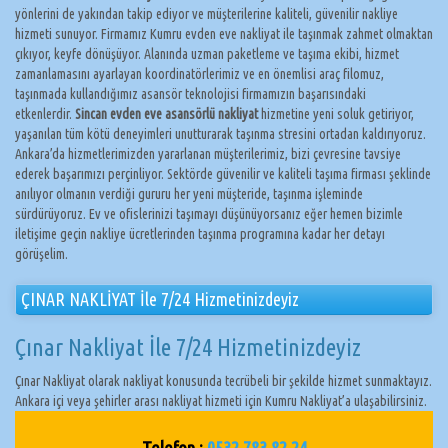
yönlerini de yakından takip ediyor ve müşterilerine kaliteli, güvenilir nakliye
hizmeti sunuyor. Firmamız Kumru evden eve nakliyat ile taşınmak zahmet olmaktan
çıkıyor, keyfe dönüşüyor. Alanında uzman paketleme ve taşıma ekibi, hizmet
zamanlamasını ayarlayan koordinatörlerimiz ve en önemlisi araç filomuz,
taşınmada kullandığımız asansör teknolojisi firmamızın başarısındaki
etkenlerdir.
Sincan evden eve asansörlü nakliyat
hizmetine yeni soluk getiriyor,
yaşanılan tüm kötü deneyimleri unutturarak taşınma stresini ortadan kaldırıyoruz.
Ankara’da hizmetlerimizden yararlanan müşterilerimiz, bizi çevresine tavsiye
ederek başarımızı perçinliyor. Sektörde güvenilir ve kaliteli taşıma firması şeklinde
anılıyor olmanın verdiği gururu her yeni müşteride, taşınma işleminde
sürdürüyoruz. Ev ve ofislerinizi taşımayı düşünüyorsanız eğer hemen bizimle
iletişime geçin nakliye ücretlerinden taşınma programına kadar her detayı
görüşelim.
ÇINAR NAKLİYAT İle 7/24 Hizmetinizdeyiz
Çınar Nakliyat İle 7/24 Hizmetinizdeyiz
Çınar Nakliyat olarak nakliyat konusunda tecrübeli bir şekilde hizmet sunmaktayız.
Ankara içi veya şehirler arası nakliyat hizmeti için Kumru Nakliyat’a ulaşabilirsiniz.
Telefon :
0532 783 82 24