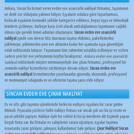
Ankara, Sincan’da hizmet veren evden eve asansörlü nakliyat firmamız, taşınmanın
ne denli zor olduğunu yakinen biliyor. Eşyaların odalara göre toparlanması,
kırılacak eşyaların korunaklı şekilde kategorize edilmesi, beyaz eşya ve teknolojik
ürünlerin çizilmeye, darbeye karşı özel olarak ambalajlanması taşınmanın sağlıklı
olması için gerekli temel adımları oluşturuyor.
Sincan evden eve asansörlü
nakliyat
işinde son derece titiz davranan taşıma ekibimiz, paketlemeden
yüklemeye, yüklemeden yeni eve aktarıma kadar her aşamada eşya güvenliğini
odak noktasında tutuyor. Taşınmanın tüm zahmetini ustalıkla üstleniyor ve sizlere
sadece yeni bir eve yerleşmenin keyfini bırakıyoruz.
Ankara evden eve asansörlü
nakliyat
sektöründe müşteri memnuniyetiyle öne çıkan firmamız, profesyonel bir
zeminde nakliye hizmetlerini sürdürmeye devam ediyor.
Sincan evden eve
asansörlü nakliyat
hizmetimizden yararlananlar güvenilir, ekonomik, profesyonel
ve memnuniyet odağında ev ve ofislerini taşıma şansı elde ediyor.
SİNCAN EVDEN EVE ÇINAR NAKLİYAT
Ev ve ofis gibi taşınma işlemlerinde herkesin endişesi eşyalara bir zarar gelme
ihtimali. Piyasada yüzlerce farklı nakliye firması var ancak çok azı bu işi resmi ve
yasal şekilde yapıyor. Nakliye öyle bir sektör ki bu işi merdiven altı biçimde yapan
birçok firma var. Bu firmalar ev sahiplerini zarara uğratıyor, eşyalar taşınma
esnasında zarar görüyor, çalınıyor, kullanılamaz hale geliyor.
Çınar Nakliyat Sincan