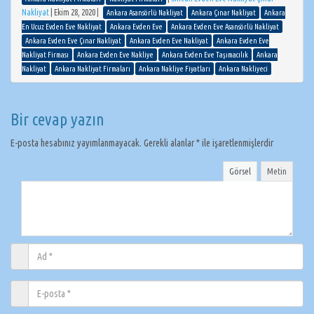
Nakliyat
|
Ekim 28, 2020
|
Ankara Asansörlü Nakliyat
Ankara Çınar Nakliyat
Ankara
En Ucuz Evden Eve Nakliyat
Ankara Evden Eve
Ankara Evden Eve Asansörlü Nakliyat
Ankara Evden Eve Çınar Nakliyat
Ankara Evden Eve Nakliyat
Ankara Evden Eve
Nakliyat Firması
Ankara Evden Eve Nakliye
Ankara Evden Eve Taşımacılık
Ankara
Nakliyat
Ankara Nakliyat Firmaları
Ankara Nakliye Fiyatları
Ankara Nakliyeci
Bir cevap yazın
E-posta hesabınız yayımlanmayacak.
Gerekli alanlar
*
ile işaretlenmişlerdir
Görsel
Metin