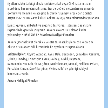
fiyatları hakkında bilgi almak için bize şirket veya GSM hatlarımızdan
istediğiniz her an ulaşabilirsiniz. Sizi de değerli müşterilerimiz arasında
görmeyi ve memnun kalacağınız hizmetler sunmayı arzu ederiz.
Şimdi
arayın
0532 783 82 24
ve kaliteli Ankara
nakliye
hizmetlerimizden yararlanın.
Evinizi güvenli, ambalajlı ve sigorlatı taşıyoruz. İsterseniz asansörlü
taşımacılıkla gerçekleştiriyoruz. Ankara Ankara Bir Telefon kadar
yakınızdayız.
0532 783 82 24 Ankara Nakliyat Firmaları
Ankara Çınar nakliyat olarak ev ve ofis taşımacılık işlerinizde katınız ne
olursa olsun asansörlü hizmetimiz ile eşyalarınız taşınmaktadır.
Ankara
ilçeleri
: Akyurt, Altındağ, Ayaş, Balâ, Beypazarı, Çamlıdere, Çankaya,
Çubuk, Elmadağ, Etimesgut, Evren, Gölbaşı, Güdül, Haymana,
Kahramankazan, Kalecik, Keçiören, Kızılcahamam, Mamak, Nallıhan, Polatlı,
Pursaklar, Sincan, Şereflikoçhisar, Yenimahalle’ de şehir içi nakliyat
hizmetimiz vardır.
Ankara Nakliyat Firmaları