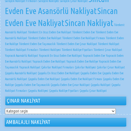
Saraycık Nakliyat Firmaları
Saraycık Nakliyeci
Saraycık Çınar Nakliyat
Evden Eve Asansörlü Nakliyat
Sincan
Evden Eve Nakliyat
Sincan Nakliyat
Törekent
Asansörlü Nakliyat
Törekent En Ucuz Evden Eve Nakliyat
Törekent Evden Eve
Törekent Evden Eve
Asansörlü Nakliyat
Törekent Evden Eve Nakliyat
Törekent Evden Eve Nakliyat Firması
Törekent Evden
Eve Nakliye
Törekent Evden Eve Taşımacılık
Törekent Evden Eve Çınar Nakliyat
Törekent Nakliyat
Törekent Nakliyat Firmaları
Törekent Nakliyeci
Törekent Nakliye Fiyatları
Törekent Çınar Nakliyat
Yapracık Asansörlü Nakliyat
Yapracık En Ucuz Evden Eve Nakliyat
Yapracık Evden Eve
Yapracık Evden
Eve Asansörlü Nakliyat
Yapracık Evden Eve Nakliyat
Yapracık Evden Eve Nakliye
Yapracık Evden Eve
Taşımacılık
Yapracık Nakliyat
Çakırlar Nakliyat Firmaları
Çakırlar Nakliyeci
Çakırlar Çınar Nakliyat
Çayyolu Asansörlü Nakliyat
Çayyolu En Ucuz Evden Eve Nakliyat
Çayyolu Evden Eve
Çayyolu Evden Eve
Asansörlü Nakliyat
Çayyolu Evden Eve Nakliyat
Çayyolu Evden Eve Nakliyat Firması
Çayyolu Evden Eve
Nakliye
Çayyolu Evden Eve Taşımacılık
Çayyolu Evden Eve Çınar Nakliyat
Çayyolu Nakliyat
Çayyolu
Nakliyat Firmaları
Çayyolu Nakliyeci
Çayyolu Nakliye Fiyatları
Çayyolu Çınar Nakliyat
ÇINAR NAKLİYAT
ÇINAR
NAKLİYAT
AMBALAJLI NAKLİYAT