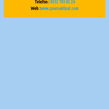
Telefon :
0532 783 82 24
Web :
www.çınarnakliyat.com