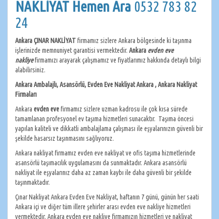
NAKLİYAT Hemen Ara
0532 783 82
24
Ankara ÇINAR NAKLİYAT
firmamız sizlere Ankara bölgesinde ki taşınma
işlerinizde memnuniyet garantisi vermektedir.
Ankara
evden eve
nakliye
firmamızı arayarak çalışmamız ve fiyatlarımız hakkında detaylı bilgi
alabilirsiniz.
Ankara Ambalajlı, Asansörlü, Evden Eve Nakliyat Ankara , Ankara Nakliyat
Firmaları
Ankara
evden eve
firmamız sizlere uzman kadrosu ile çok kısa sürede
tamamlanan profesyonel ev taşıma hizmetleri sunacaktır. Taşıma öncesi
yapılan kaliteli ve dikkatli ambalajlama çalışması ile eşyalarınızın güvenli bir
şekilde hasarsız taşınmasını sağlıyoruz.
Ankara nakliyat firmamız evden eve nakliyat ve ofis taşıma hizmetlerinde
asansörlü taşımacılık uygulamasını da sunmaktadır. Ankara asansörlü
nakliyat ile eşyalarınız daha az zaman kaybı ile daha güvenli bir şekilde
taşınmaktadır.
Çınar Nakliyat Ankara Evden Eve Nakliyat, haftanın 7 günü, günün her saati
Ankara içi ve diğer tüm illere şehirler arası evden eve nakliye hizmetleri
vermektedir. Ankara evden eve nakliye firmamızın hizmetleri ve nakliyat