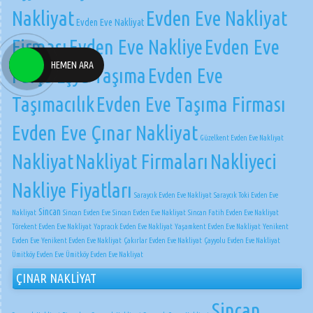
Nakliyat
Evden Eve Nakliyat
Evden Eve Nakliyat
Firması
Evden Eve Nakliye
Evden Eve
HEMEN ARA
Parça Eşya Taşıma
Evden Eve
Taşımacılık
Evden Eve Taşıma Firması
Evden Eve Çınar Nakliyat
Güzelkent Evden Eve Nakliyat
Nakliyat
Nakliyat Firmaları
Nakliyeci
Nakliye Fiyatları
Saraycık Evden Eve Nakliyat
Saraycık Toki Evden Eve
Sincan
Nakliyat
Sincan Evden Eve
Sincan Evden Eve Nakliyat
Sincan Fatih Evden Eve Nakliyat
Törekent Evden Eve Nakliyat
Yapracık Evden Eve Nakliyat
Yaşamkent Evden Eve Nakliyat
Yenikent
Evden Eve
Yenikent Evden Eve Nakliyat
Çakırlar Evden Eve Nakliyat
Çayyolu Evden Eve Nakliyat
Ümitköy Evden Eve
Ümitköy Evden Eve Nakliyat
ÇINAR NAKLİYAT
Sincan