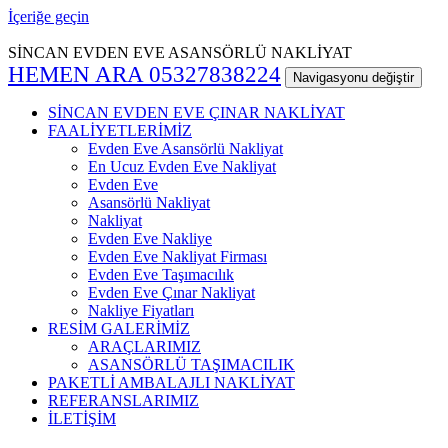
İçeriğe geçin
SİNCAN EVDEN EVE ASANSÖRLÜ NAKLİYAT
HEMEN ARA 05327838224
Navigasyonu değiştir
SİNCAN EVDEN EVE ÇINAR NAKLİYAT
FAALİYETLERİMİZ
Evden Eve Asansörlü Nakliyat
En Ucuz Evden Eve Nakliyat
Evden Eve
Asansörlü Nakliyat
Nakliyat
Evden Eve Nakliye
Evden Eve Nakliyat Firması
Evden Eve Taşımacılık
Evden Eve Çınar Nakliyat
Nakliye Fiyatları
RESİM GALERİMİZ
ARAÇLARIMIZ
ASANSÖRLÜ TAŞIMACILIK
PAKETLİ AMBALAJLI NAKLİYAT
REFERANSLARIMIZ
İLETİŞİM