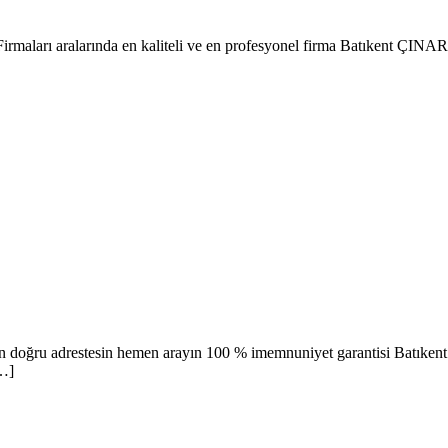
t Firmaları aralarında en kaliteli ve en profesyonel firma Batıken
san doğru adrestesin hemen arayın 100 % imemnuniyet garantisi Batık
[…]