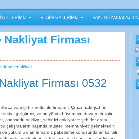
İYETLERİMİZ
RESİM GALERİMİZ
PAKETLİ AMBALAJLI N
 Nakliyat Firması
vdenevenakliyat
Nakliyat Firması 0532
llarca verdiği hizmetler ile firmamız
Çınar nakliyat
her
kendini geliştirmiş ve bu yönde büyümeye devam etmiştir.
 asansörlü nakliyat, şehir içi nakliyat ve şehirler arası
up bu çalışmaların başında müşteri memnuniyeti gelmektedir,
ekle yükümlü olan firmamız paketleme konusunda en kaliteli
tlerinde müşterilerin ilk tercihi olmakla beraber verdiğimiz