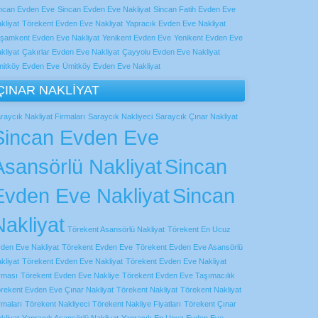
ncan Evden Eve
Sincan Evden Eve Nakliyat
Sincan Fatih Evden Eve
kliyat
Törekent Evden Eve Nakliyat
Yapracık Evden Eve Nakliyat
şamkent Evden Eve Nakliyat
Yenikent Evden Eve
Yenikent Evden Eve
kliyat
Çakırlar Evden Eve Nakliyat
Çayyolu Evden Eve Nakliyat
itköy Evden Eve
Ümitköy Evden Eve Nakliyat
ÇINAR NAKLİYAT
raycık Nakliyat Firmaları
Saraycık Nakliyeci
Saraycık Çınar Nakliyat
Sincan Evden Eve
Asansörlü Nakliyat
Sincan
Evden Eve Nakliyat
Sincan
Nakliyat
Törekent Asansörlü Nakliyat
Törekent En Ucuz
den Eve Nakliyat
Törekent Evden Eve
Törekent Evden Eve Asansörlü
kliyat
Törekent Evden Eve Nakliyat
Törekent Evden Eve Nakliyat
rması
Törekent Evden Eve Nakliye
Törekent Evden Eve Taşımacılık
rekent Evden Eve Çınar Nakliyat
Törekent Nakliyat
Törekent Nakliyat
rmaları
Törekent Nakliyeci
Törekent Nakliye Fiyatları
Törekent Çınar