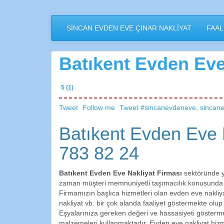
İçeriğe
geçin
SİNCAN EVDEN EVE ÇINAR NAKLİYAT
FAAL
Batıkent Evden Eve
5 (1)
Tweet
Follow me
Tweet #sincanevdeneve, sincane
Batıkent Evden Eve 
783 82 24
Batıkent Evden Eve Nakliyat Firması
sektöründe yı
zaman müşteri memnuniyetli taşımacılık konusunda 
Firmamızın başlıca hizmetleri olan evden eve nakliyat,
nakliyat vb. bir çok alanda faaliyet göstermekte ol
Eşyalarınıza gereken değeri ve hassasiyeti gösterm
malzemeleri kullanmaktadır. Evden eve nakliyat hizme