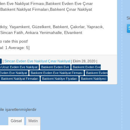
den Eve Nakliyat Firması,Batıkent Evden Eve Çınar
,Batıkent Nakliyat Firmaları,Batıkent Çınar Nakliyat
S
köy, Yaşamkent, Güzelkent, Batıkent, Çakırlar, Yapracık,
 Sincan Fatih, Ankara Yenimahalle, Elvankent
to rate this post!
al:
1
Average:
5
]
|
Sincan Evden Eve Nakliyat Çınar Nakliyat
|
Ekim 28, 2020
|
ı
n Ucuz Evden Eve Nakliyat
Batıkent Evden Eve
Batıkent Evden Eve
 Evden Eve Nakliyat
Batıkent Evden Eve Nakliyat Firması
Batıkent Evden
Batıkent Nakliyat Firmaları
Batıkent Nakliye Fiyatları
Batıkent Nakliyeci
ile işaretlenmişlerdir
Görsel
Metin