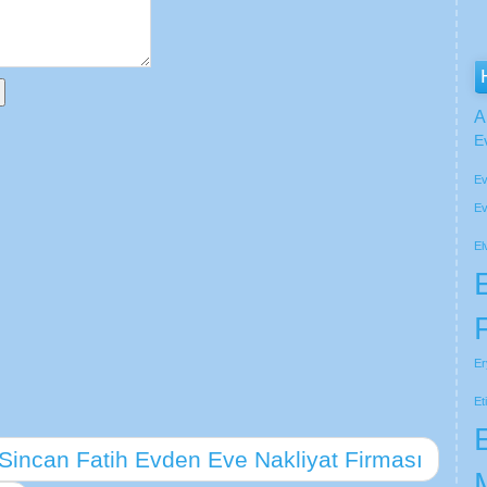
A
E
Ev
Ev
El
Er
Et
Sincan Fatih Evden Eve Nakliyat Firması