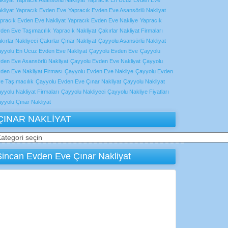
kliyat
Yapracık Asansörlü Nakliyat
Yapracık En Ucuz Evden Eve
kliyat
Yapracık Evden Eve
Yapracık Evden Eve Asansörlü Nakliyat
pracık Evden Eve Nakliyat
Yapracık Evden Eve Nakliye
Yapracık
den Eve Taşımacılık
Yapracık Nakliyat
Çakırlar Nakliyat Firmaları
kırlar Nakliyeci
Çakırlar Çınar Nakliyat
Çayyolu Asansörlü Nakliyat
yyolu En Ucuz Evden Eve Nakliyat
Çayyolu Evden Eve
Çayyolu
den Eve Asansörlü Nakliyat
Çayyolu Evden Eve Nakliyat
Çayyolu
den Eve Nakliyat Firması
Çayyolu Evden Eve Nakliye
Çayyolu Evden
e Taşımacılık
Çayyolu Evden Eve Çınar Nakliyat
Çayyolu Nakliyat
yyolu Nakliyat Firmaları
Çayyolu Nakliyeci
Çayyolu Nakliye Fiyatları
yyolu Çınar Nakliyat
ÇINAR NAKLİYAT
INAR
AKLİYAT
Sincan Evden Eve Çınar Nakliyat