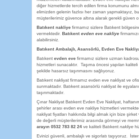
diğer hizmetlerde tercih edilen firma konumunu alm
elimizden gelenin fazlısı her zaman yapmaktayız, bu
müşterilerimiz güvence altına alarak gerekli güven 
Batıkent nakliye
firmamız sizlere Batıkent bölgesin
vermektedir.
Batıkent
evden eve nakliye
firmamızı 
alabilirsiniz.
Batıkent Ambalajlı, Asansörlü, Evden Eve Nakliya
Batıkent
evden eve
firmamız sizlere uzman kadrosu
hizmetleri sunacaktır. Taşıma öncesi yapılan kaliteli 
şekilde hasarsız taşınmasını sağlıyoruz.
Batıkent nakliyat firmamız evden eve nakliyat ve of
sunmaktadır. Batıkent asansörlü nakliyat ile eşyalar
taşınmaktadır.
Çınar Nakliyat Batıkent Evden Eve Nakliyat, haftanın
şehirler arası evden eve nakliye hizmetleri vermekte
nakliyat fiyatları hakkında bilgi almak için bize şirke
de değerli müşterilerimiz arasında görmeyi ve mem
arayın
0532 783 82 24
ve kaliteli Batıkent
nakliye
hi
Evinizi güvenli, ambalajlı ve sigorlatı taşıyoruz. İst