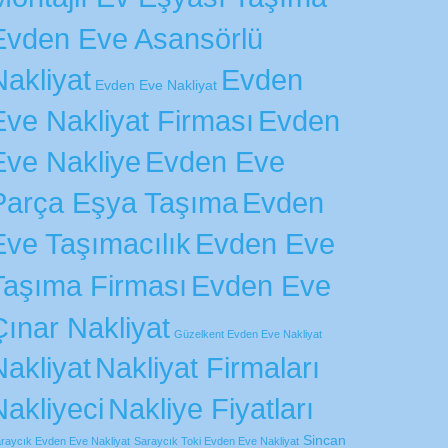
Evden Eve Asansörlü
Nakliyat
Evden
Evden Eve Nakliyat
Eve Nakliyat Firması
Evden
Eve Nakliye
Evden Eve
Parça Eşya Taşıma
Evden
Eve Taşımacılık
Evden Eve
Evden Eve
Taşıma Firması
Çınar Nakliyat
Güzelkent Evden Eve Nakliyat
Nakliyat
Nakliyat Firmaları
Nakliyeci
Nakliye Fiyatları
Sincan
raycık Evden Eve Nakliyat
Saraycık Toki Evden Eve Nakliyat