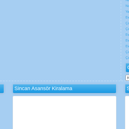
Na
Na
Ya
Ev
Ça
Ça
Ev
Ev
Ev
Ça
Ça
Ç
N
Sincan Asansör Kiralama