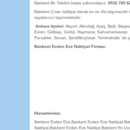
Batıkent Bir Telefon kadar yakınızdayız.
0532 783 8
Batıkent Çınar nakliyat olarak ev ve ofis taşımacılık 
eşyalarınız taşınmaktadır.
Ankara
ilçeleri
: Akyurt, Altındağ, Ayaş, Balâ, Bey
Evren, Gölbaşı, Güdül, Haymana, Kahramankazan, Ka
Pursaklar, Sincan, Şereflikoçhisar, Yenimahalle’ de şe
Batıkent Evden Eve Nakliyat Firması
Hizmetlerimiz
Batıkent Evden Eve,Batıkent Evden Eve Nakliyat,Bat
Nakliyat,Batıkent Evden Eve Nakliye,Batıkent En Uc