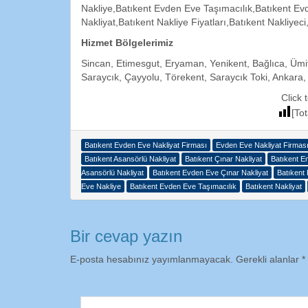
Nakliye,Batıkent Evden Eve Taşımacılık,Batıkent Ev
Nakliyat,Batıkent Nakliye Fiyatları,Batıkent Nakliyeci
Hizmet Bölgelerimiz
Sincan, Etimesgut, Eryaman, Yenikent, Bağlıca, Ümit
Saraycık, Çayyolu, Törekent, Saraycık Toki, Ankara,
Click 
[Tot
Batıkent Evden Eve Nakliyat Firması
Evden Eve Nakliyat Firmas
Batıkent Asansörlü Nakliyat
Batıkent Çınar Nakliyat
Batıkent E
Asansörlü Nakliyat
Batıkent Evden Eve Çınar Nakliyat
Batıkent
Eve Nakliye
Batıkent Evden Eve Taşımacılık
Batıkent Nakliyat
Bir cevap yazın
E-posta hesabınız yayımlanmayacak.
Gerekli alanlar
*