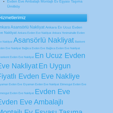
Evden Eve Ambalajlı Montajlı Ev Eşyası Taşıma
Ümitköy
Hizmetlerimiz
nkara Asansörlü Nakliyat
Ankara En Ucuz Evden
ve Nakliyat
Ankara Evden Eve Nakliyat
Ankara Yenimahalle Evden
Asansörlü Nakliyat
e Nakliyat
Batıkent
den Eve Nakliyat
Bağlıca Evden Eve
Bağlıca Evden Eve Nakliyat
En Ucuz Evden
vankent Evden Eve Nakliyat
Eve Nakliyat
En Uygun
Fiyatlı Evden Eve Nakliye
yaman Evden Eve
Eryaman Evden Eve Nakliyat
Etimesgut Evden Eve
Evden Eve
imesgut Evden Eve Nakliyat
Evden Eve Ambalajlı
Montajlı Ev Eşyası Taşıma