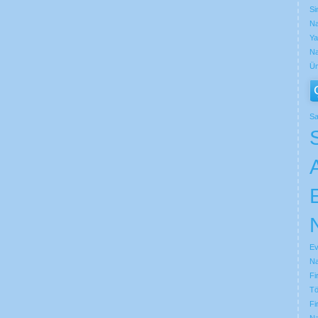
Si
Na
Ya
Na
Üm
Sa
Ev
Na
Fi
Tö
Fi