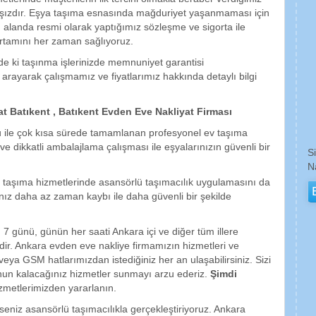
ışızdır. Eşya taşıma esnasında mağduriyet yaşanmaması için
 alanda resmi olarak yaptığımız sözleşme ve sigorta ile
ortamını her zaman sağlıyoruz.
de ki taşınma işlerinizde memnuniyet garantisi
arayarak çalışmamız ve fiyatlarımız hakkında detaylı bilgi
t Batıkent , Batıkent Evden Eve Nakliyat Firması
 ile çok kısa sürede tamamlanan profesyonel ev taşıma
ve dikkatli ambalajlama çalışması ile eşyalarınızın güvenli bir
S
N
is taşıma hizmetlerinde asansörlü taşımacılık uygulamasını da
ınız daha az zaman kaybı ile daha güvenli bir şekilde
 7 günü, günün her saati Ankara içi ve diğer tüm illere
dir. Ankara evden eve nakliye firmamızın hizmetleri ve
t veya GSM hatlarımızdan istediğiniz her an ulaşabilirsiniz. Sizi
nun kalacağınız hizmetler sunmayı arzu ederiz.
Şimdi
zmetlerimizden yararlanın.
erseniz asansörlü taşımacılıkla gerçekleştiriyoruz. Ankara