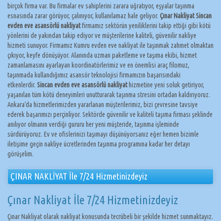
birçok firma var. Bu firmalar ev sahiplerini zarara uğratıyor, eşyalar taşınma
esnasında zarar görüyor, çalınıyor, kullanılamaz hale geliyor.
Çınar Nakliyat Sincan
evden eve asansörlü nakliyat
firmamız sektörün yeniliklerini takip ettiği gibi kötü
yönlerini de yakından takip ediyor ve müşterilerine kaliteli, güvenilir nakliye
hizmeti sunuyor. Firmamız Kumru evden eve nakliyat ile taşınmak zahmet olmaktan
çıkıyor, keyfe dönüşüyor. Alanında uzman paketleme ve taşıma ekibi, hizmet
zamanlamasını ayarlayan koordinatörlerimiz ve en önemlisi araç filomuz,
taşınmada kullandığımız asansör teknolojisi firmamızın başarısındaki
etkenlerdir.
Sincan evden eve asansörlü nakliyat
hizmetine yeni soluk getiriyor,
yaşanılan tüm kötü deneyimleri unutturarak taşınma stresini ortadan kaldırıyoruz.
Ankara’da hizmetlerimizden yararlanan müşterilerimiz, bizi çevresine tavsiye
ederek başarımızı perçinliyor. Sektörde güvenilir ve kaliteli taşıma firması şeklinde
anılıyor olmanın verdiği gururu her yeni müşteride, taşınma işleminde
sürdürüyoruz. Ev ve ofislerinizi taşımayı düşünüyorsanız eğer hemen bizimle
iletişime geçin nakliye ücretlerinden taşınma programına kadar her detayı
görüşelim.
ÇINAR NAKLİYAT İle 7/24 Hizmetinizdeyiz
Çınar Nakliyat İle 7/24 Hizmetinizdeyiz
Çınar Nakliyat olarak nakliyat konusunda tecrübeli bir şekilde hizmet sunmaktayız.