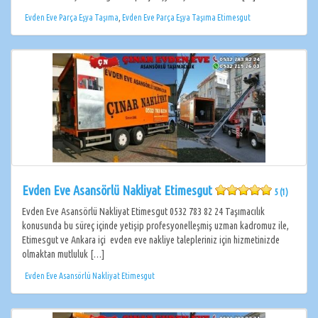
Evden Eve Parça Eşya Taşıma
,
Evden Eve Parça Eşya Taşıma Etimesgut
Evden Eve Asansörlü Nakliyat Etimesgut
5 (1)
Evden Eve Asansörlü Nakliyat Etimesgut 0532 783 82 24 Taşımacılık
konusunda bu süreç içinde yetişip profesyonelleşmiş uzman kadromuz ile,
Etimesgut ve Ankara içi evden eve nakliye talepleriniz için hizmetinizde
olmaktan mutluluk […]
Evden Eve Asansörlü Nakliyat Etimesgut