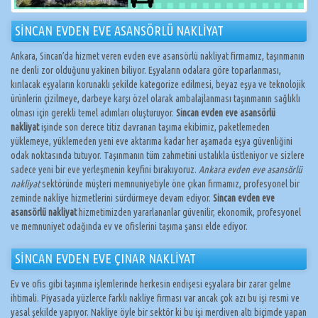
SİNCAN EVDEN EVE ASANSÖRLÜ NAKLİYAT
Ankara, Sincan’da hizmet veren evden eve asansörlü nakliyat firmamız, taşınmanın
ne denli zor olduğunu yakinen biliyor. Eşyaların odalara göre toparlanması,
kırılacak eşyaların korunaklı şekilde kategorize edilmesi, beyaz eşya ve teknolojik
ürünlerin çizilmeye, darbeye karşı özel olarak ambalajlanması taşınmanın sağlıklı
olması için gerekli temel adımları oluşturuyor.
Sincan evden eve asansörlü
nakliyat
işinde son derece titiz davranan taşıma ekibimiz, paketlemeden
yüklemeye, yüklemeden yeni eve aktarıma kadar her aşamada eşya güvenliğini
odak noktasında tutuyor. Taşınmanın tüm zahmetini ustalıkla üstleniyor ve sizlere
sadece yeni bir eve yerleşmenin keyfini bırakıyoruz.
Ankara evden eve asansörlü
nakliyat
sektöründe müşteri memnuniyetiyle öne çıkan firmamız, profesyonel bir
zeminde nakliye hizmetlerini sürdürmeye devam ediyor.
Sincan evden eve
asansörlü nakliyat
hizmetimizden yararlananlar güvenilir, ekonomik, profesyonel
ve memnuniyet odağında ev ve ofislerini taşıma şansı elde ediyor.
SİNCAN EVDEN EVE ÇINAR NAKLİYAT
Ev ve ofis gibi taşınma işlemlerinde herkesin endişesi eşyalara bir zarar gelme
ihtimali. Piyasada yüzlerce farklı nakliye firması var ancak çok azı bu işi resmi ve
yasal şekilde yapıyor. Nakliye öyle bir sektör ki bu işi merdiven altı biçimde yapan