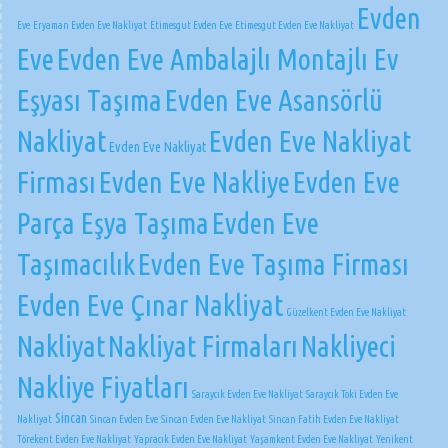
Evden
Eve
Eryaman Evden Eve Nakliyat
Etimesgut Evden Eve
Etimesgut Evden Eve Nakliyat
Eve
Evden Eve Ambalajlı Montajlı Ev
Eşyası Taşıma
Evden Eve Asansörlü
Nakliyat
Evden Eve Nakliyat
Evden Eve Nakliyat
Firması
Evden Eve Nakliye
Evden Eve
Parça Eşya Taşıma
Evden Eve
Taşımacılık
Evden Eve Taşıma Firması
Evden Eve Çınar Nakliyat
Güzelkent Evden Eve Nakliyat
Nakliyat
Nakliyat Firmaları
Nakliyeci
Nakliye Fiyatları
Saraycık Evden Eve Nakliyat
Saraycık Toki Evden Eve
Sincan
Nakliyat
Sincan Evden Eve
Sincan Evden Eve Nakliyat
Sincan Fatih Evden Eve Nakliyat
Törekent Evden Eve Nakliyat
Yapracık Evden Eve Nakliyat
Yaşamkent Evden Eve Nakliyat
Yenikent