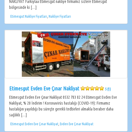
NAKLİYAT Farkıylaa Etimesgut nakliye firmamız sizlere Etimesgut
bölgesinde ki […]
Etimesgut Nakliye Fiyatları
,
Nakliye Fiyatları
Etimesgut Evden Eve Çınar Nakliyat
5 (1)
Etimesgut Evden Eve Çınar Nakliyat 0532 783 82 24 Etimesgut Evden Eve
Nakliyat, % 20 İndirim ! Koronavirüs hastalığı (COVID-19): Firmamız
hastalığın yayıldığı bu süreçte gerekli tedbirleri almakla beraber daha
sağlıklı […]
Etimesgut Evden Eve Çınar Nakliyat
,
Evden Eve Çınar Nakliyat