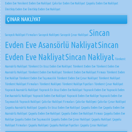
Evden Eve
Yenikent Evden Eve Nakliyat
Çakırlar Evden Eve Nakliyat
Çayyolu Evden Eve Nakliyat
Ümitköy Evden Eve
Ümitköy Evden Eve Nakliyat
ÇINAR NAKLİYAT
Sincan
Saraycık Nakliyat Firmaları
Saraycık Nakliyeci
Saraycık Çınar Nakliyat
Evden Eve Asansörlü Nakliyat
Sincan
Evden Eve Nakliyat
Sincan Nakliyat
Törekent
Asansörlü Nakliyat
Törekent En Ucuz Evden Eve Nakliyat
Törekent Evden Eve
Törekent Evden Eve
Asansörlü Nakliyat
Törekent Evden Eve Nakliyat
Törekent Evden Eve Nakliyat Firması
Törekent Evden
Eve Nakliye
Törekent Evden Eve Taşımacılık
Törekent Evden Eve Çınar Nakliyat
Törekent Nakliyat
Törekent Nakliyat Firmaları
Törekent Nakliyeci
Törekent Nakliye Fiyatları
Törekent Çınar Nakliyat
Yapracık Asansörlü Nakliyat
Yapracık En Ucuz Evden Eve Nakliyat
Yapracık Evden Eve
Yapracık Evden
Eve Asansörlü Nakliyat
Yapracık Evden Eve Nakliyat
Yapracık Evden Eve Nakliye
Yapracık Evden Eve
Taşımacılık
Yapracık Nakliyat
Çakırlar Nakliyat Firmaları
Çakırlar Nakliyeci
Çakırlar Çınar Nakliyat
Çayyolu Asansörlü Nakliyat
Çayyolu En Ucuz Evden Eve Nakliyat
Çayyolu Evden Eve
Çayyolu Evden Eve
Asansörlü Nakliyat
Çayyolu Evden Eve Nakliyat
Çayyolu Evden Eve Nakliyat Firması
Çayyolu Evden Eve
Nakliye
Çayyolu Evden Eve Taşımacılık
Çayyolu Evden Eve Çınar Nakliyat
Çayyolu Nakliyat
Çayyolu
Nakliyat Firmaları
Çayyolu Nakliyeci
Çayyolu Nakliye Fiyatları
Çayyolu Çınar Nakliyat