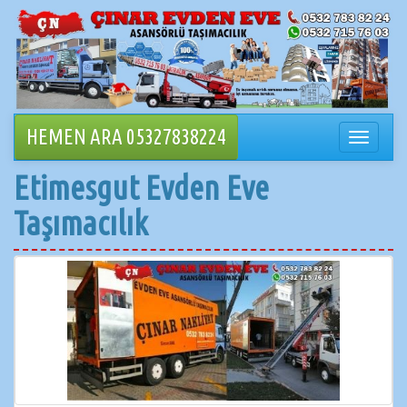
İçeriğe
geçin
HEMEN ARA 05327838224
Navigasy
değiştir
Etimesgut Evden Eve
Taşımacılık