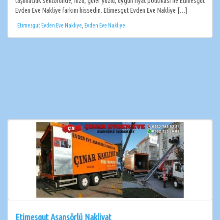
taşımacılık sektöründe; hızlı, güler yüzlü, uygun fiyat politikası ile Etimesgut
Evden Eve Nakliye farkını hissedin. Etimesgut Evden Eve Nakliye […]
Etimesgut Evden Eve Nakliye
,
Evden Eve Nakliye
Etimesgut Asansörlü Nakliyat