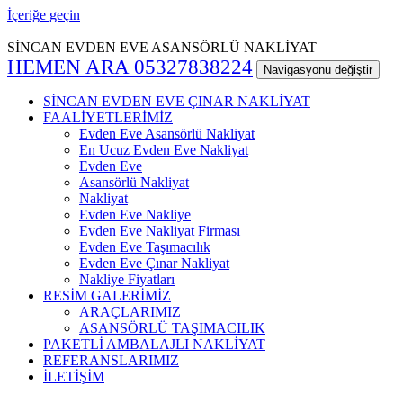
İçeriğe geçin
SİNCAN EVDEN EVE ASANSÖRLÜ NAKLİYAT
HEMEN ARA 05327838224
Navigasyonu değiştir
SİNCAN EVDEN EVE ÇINAR NAKLİYAT
FAALİYETLERİMİZ
Evden Eve Asansörlü Nakliyat
En Ucuz Evden Eve Nakliyat
Evden Eve
Asansörlü Nakliyat
Nakliyat
Evden Eve Nakliye
Evden Eve Nakliyat Firması
Evden Eve Taşımacılık
Evden Eve Çınar Nakliyat
Nakliye Fiyatları
RESİM GALERİMİZ
ARAÇLARIMIZ
ASANSÖRLÜ TAŞIMACILIK
PAKETLİ AMBALAJLI NAKLİYAT
REFERANSLARIMIZ
İLETİŞİM