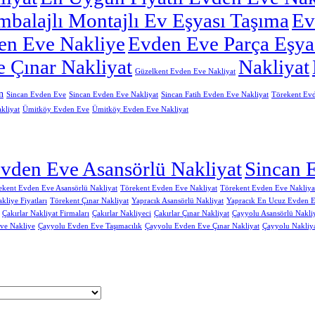
balajlı Montajlı Ev Eşyası Taşıma
Ev
en Eve Nakliye
Evden Eve Parça Eşya
 Çınar Nakliyat
Nakliyat
Güzelkent Evden Eve Nakliyat
n
Sincan Evden Eve
Sincan Evden Eve Nakliyat
Sincan Fatih Evden Eve Nakliyat
Törekent Evd
kliyat
Ümitköy Evden Eve
Ümitköy Evden Eve Nakliyat
vden Eve Asansörlü Nakliyat
Sincan 
ekent Evden Eve Asansörlü Nakliyat
Törekent Evden Eve Nakliyat
Törekent Evden Eve Nakliyat
kliye Fiyatları
Törekent Çınar Nakliyat
Yapracık Asansörlü Nakliyat
Yapracık En Ucuz Evden E
Çakırlar Nakliyat Firmaları
Çakırlar Nakliyeci
Çakırlar Çınar Nakliyat
Çayyolu Asansörlü Nakli
ve Nakliye
Çayyolu Evden Eve Taşımacılık
Çayyolu Evden Eve Çınar Nakliyat
Çayyolu Nakliy