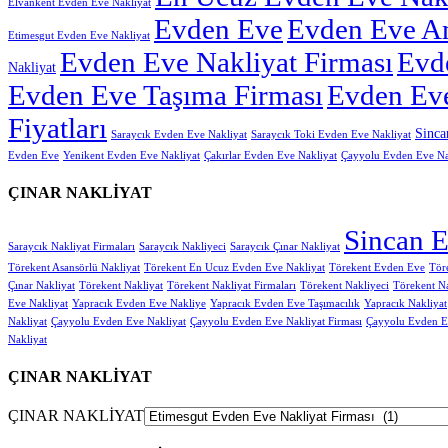
Elvankent Evden Eve Nakliyat
Evden Eve
Evden Eve Am
Etimesgut Evden Eve Nakliyat
Evden Eve Nakliyat Firması
Evd
Nakliyat
Evden Eve Taşıma Firması
Evden Eve
Fiyatları
Sinca
Saraycık Evden Eve Nakliyat
Saraycık Toki Evden Eve Nakliyat
Evden Eve
Yenikent Evden Eve Nakliyat
Çakırlar Evden Eve Nakliyat
Çayyolu Evden Eve Na
ÇINAR NAKLİYAT
Sincan E
Saraycık Nakliyat Firmaları
Saraycık Nakliyeci
Saraycık Çınar Nakliyat
Törekent Asansörlü Nakliyat
Törekent En Ucuz Evden Eve Nakliyat
Törekent Evden Eve
Tör
Çınar Nakliyat
Törekent Nakliyat
Törekent Nakliyat Firmaları
Törekent Nakliyeci
Törekent Na
Eve Nakliyat
Yapracık Evden Eve Nakliye
Yapracık Evden Eve Taşımacılık
Yapracık Nakliyat
Nakliyat
Çayyolu Evden Eve Nakliyat
Çayyolu Evden Eve Nakliyat Firması
Çayyolu Evden E
Nakliyat
ÇINAR NAKLİYAT
ÇINAR NAKLİYAT