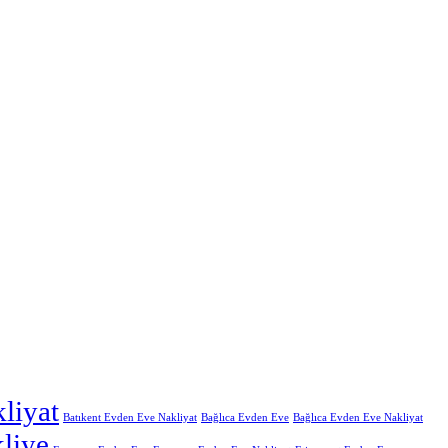
liyat
Batıkent Evden Eve Nakliyat
Bağlıca Evden Eve
Bağlıca Evden Eve Nakliyat
liye