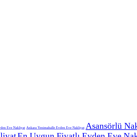
Asansörlü Nak
den Eve Nakliyat
Ankara Yenimahalle Evden Eve Nakliyat
iyat
En Uygun Fiyatlı Evden Eve Nak