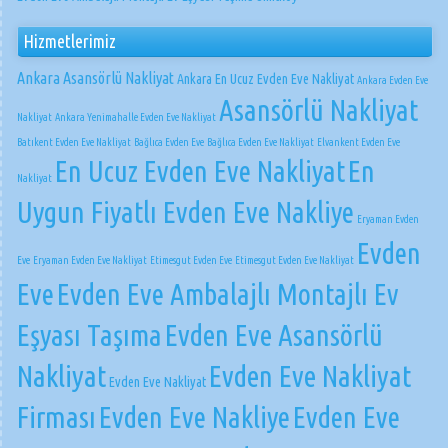
Hizmetlerimiz
Ankara Asansörlü Nakliyat
Ankara En Ucuz Evden Eve Nakliyat
Ankara Evden Eve
Asansörlü Nakliyat
Nakliyat
Ankara Yenimahalle Evden Eve Nakliyat
Batıkent Evden Eve Nakliyat
Bağlıca Evden Eve
Bağlıca Evden Eve Nakliyat
Elvankent Evden Eve
En Ucuz Evden Eve Nakliyat
En
Nakliyat
Uygun Fiyatlı Evden Eve Nakliye
Eryaman Evden
Evden
Eve
Eryaman Evden Eve Nakliyat
Etimesgut Evden Eve
Etimesgut Evden Eve Nakliyat
Eve
Evden Eve Ambalajlı Montajlı Ev
Eşyası Taşıma
Evden Eve Asansörlü
Nakliyat
Evden Eve Nakliyat
Evden Eve Nakliyat
Firması
Evden Eve Nakliye
Evden Eve