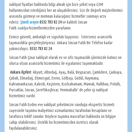
nakliyat fiyatları hakkında bilgi almak için bize şirket veya GSM
hatlarımızdan istediğiniz her an ulaşabilirsiniz. Sizi de değerli müşterilerimiz
arasında görmeyi ve memnun kalacağınız hizmetler sunmayı arzu
ederiz.
Şimdi arayın
0532 783 82 24
ve kaliteli Sincan
Fatih
nakliye
hizmetlerimizden yararlanın.
Evinizi güvenli, ambalajlı ve sigorlatı taşıyoruz. İsterseniz asansörlü
taşımacılıkla gerçekleştiriyoruz. Ankara Sincan Fatih Bir Telefon kadar
yakınızdayız.
0532 783 82 24
Sincan Fatih Çınar nakliyat olarak ev ve ofis taşımacılık işlerinizde katınız ne
olursa olsun asansörlü hizmetimiz ile eşyalarınız taşınmaktadır.
Ankara
ilçeleri
: Akyurt, Altındağ, Ayaş, Balâ, Beypazarı, Çamlıdere, Çankaya,
Çubuk, Elmadağ, Etimesgut, Evren, Gölbaşı, Güdül, Haymana,
Kahramankazan, Kalecik, Keçiören, Kızılcahamam, Mamak, Nallıhan, Polatlı,
Pursaklar, Sincan, Şereflikoçhisar, Yenimahalle’ de şehir içi nakliyat
hizmetimiz vardır.
Sincan Fatih Evden eve nakliyat şirketimizin sunduğu ekspertiz hizmeti
sayesinde taşınma maliyetiniz uzmanlarımız tarafından hesaplanır ve
tarafınıza teklif sunulur. Böylece taşınma masrafları hakkında ön bilgiye
sahip olabilirsiniz. Üstelik bu hizmetimizden ücretsiz olarak
faydalanabilirsiniz.