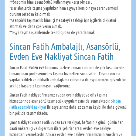
*Yönetimin bina asansörünü kullanmaya karşı olması ,
*Dar alanlarda taşıma yapılırken hem eşyaya hem binaya zarar vermesi
durumu ortadan kaldırmak
*Asansörlü taşımacılık bina içi mesafeyi azaldığı için işçilerin dikkatini
attırmak ve daha çok verim almak.
**Eşya taşıma işlemlerinde teknolojiden de yararlanmak.
Sincan Fatih Ambalajlı, Asansörlü,
Evden Eve Nakliyat Sincan Fatih
Sincan Fatih
evden eve
firmamız sizlere uzman kadrosu ile çok kısa sürede
tamamlanan profesyonel ev taşıma hizmetleri sunacaktır. Taşıma öncesi
yapılan kaliteli ve dikkatli ambalajlama çalışması ile eşyalarınızın güvenli bir
şekilde hasarsız taşınmasını sağlıyoruz.
Sincan Fatih nakliyat firmamız evden eve nakliyat ve ofis taşıma
hizmetlerinde asansörlü taşımacılık uygulamasını da sunmaktadır.
Sincan
Fatih asansörlü nakliyat
ile eşyalarınız daha az zaman kaybı ile daha güvenli
bir şekilde taşınmaktadır.
Çınar Nakliyat Sincan Fatih Evden Eve Nakliyat, haftanın 7 günü, günün her
saati Ankara içi ve diğer tüm illere şehirler arası evden eve nakliye
hizmetleri vermektedir. Ankara evden eve nakliye firmamızın hizmetleri ve