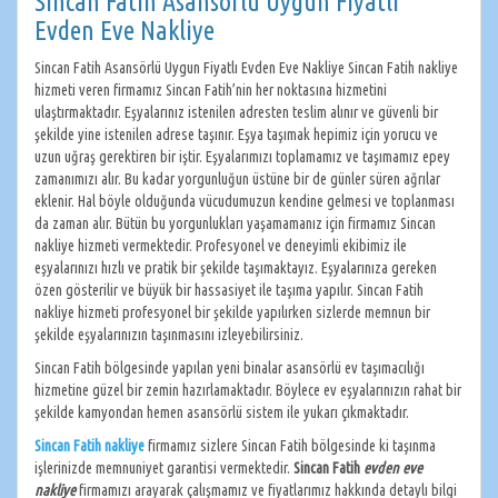
Sincan Fatih Asansörlü Uygun Fiyatlı
Evden Eve Nakliye
Sincan Fatih Asansörlü Uygun Fiyatlı Evden Eve Nakliye Sincan Fatih nakliye
hizmeti veren firmamız Sincan Fatih’nin her noktasına hizmetini
ulaştırmaktadır. Eşyalarınız istenilen adresten teslim alınır ve güvenli bir
şekilde yine istenilen adrese taşınır. Eşya taşımak hepimiz için yorucu ve
uzun uğraş gerektiren bir iştir. Eşyalarımızı toplamamız ve taşımamız epey
zamanımızı alır. Bu kadar yorgunluğun üstüne bir de günler süren ağrılar
eklenir. Hal böyle olduğunda vücudumuzun kendine gelmesi ve toplanması
da zaman alır. Bütün bu yorgunlukları yaşamamanız için firmamız Sincan
nakliye hizmeti vermektedir. Profesyonel ve deneyimli ekibimiz ile
eşyalarınızı hızlı ve pratik bir şekilde taşımaktayız. Eşyalarınıza gereken
özen gösterilir ve büyük bir hassasiyet ile taşıma yapılır. Sincan Fatih
nakliye hizmeti profesyonel bir şekilde yapılırken sizlerde memnun bir
şekilde eşyalarınızın taşınmasını izleyebilirsiniz.
Sincan Fatih bölgesinde yapılan yeni binalar asansörlü ev taşımacılığı
hizmetine güzel bir zemin hazırlamaktadır. Böylece ev eşyalarınızın rahat bir
şekilde kamyondan hemen asansörlü sistem ile yukarı çıkmaktadır.
Sincan Fatih nakliye
firmamız sizlere Sincan Fatih bölgesinde ki taşınma
işlerinizde memnuniyet garantisi vermektedir.
Sincan Fatih
evden eve
nakliye
firmamızı arayarak çalışmamız ve fiyatlarımız hakkında detaylı bilgi