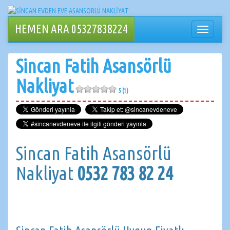
İçeriğe
geçin
HEMEN ARA 05327838224
Navigasy
değiştir
Sincan Fatih Asansörlü
Nakliyat
5 (1)
Sincan Fatih Asansörlü
Nakliyat
0532 783 82 24