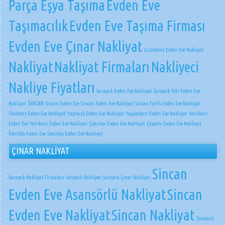
Parça Eşya Taşıma
Evden Eve
Taşımacılık
Evden Eve Taşıma Firması
Evden Eve Çınar Nakliyat
Güzelkent Evden Eve Nakliyat
Nakliyat
Nakliyat Firmaları
Nakliyeci
Nakliye Fiyatları
Saraycık Evden Eve Nakliyat
Saraycık Toki Evden Eve
Sincan
Nakliyat
Sincan Evden Eve
Sincan Evden Eve Nakliyat
Sincan Fatih Evden Eve Nakliyat
Törekent Evden Eve Nakliyat
Yapracık Evden Eve Nakliyat
Yaşamkent Evden Eve Nakliyat
Yenikent
Evden Eve
Yenikent Evden Eve Nakliyat
Çakırlar Evden Eve Nakliyat
Çayyolu Evden Eve Nakliyat
Ümitköy Evden Eve
Ümitköy Evden Eve Nakliyat
ÇINAR NAKLİYAT
Sincan
Saraycık Nakliyat Firmaları
Saraycık Nakliyeci
Saraycık Çınar Nakliyat
Evden Eve Asansörlü Nakliyat
Sincan
Evden Eve Nakliyat
Sincan Nakliyat
Törekent