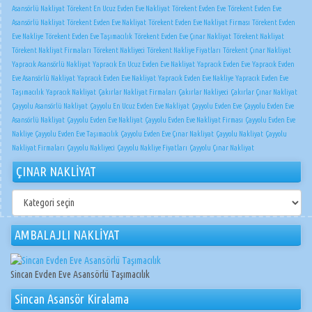
Asansörlü Nakliyat
Törekent En Ucuz Evden Eve Nakliyat
Törekent Evden Eve
Törekent Evden Eve
Asansörlü Nakliyat
Törekent Evden Eve Nakliyat
Törekent Evden Eve Nakliyat Firması
Törekent Evden
Eve Nakliye
Törekent Evden Eve Taşımacılık
Törekent Evden Eve Çınar Nakliyat
Törekent Nakliyat
Törekent Nakliyat Firmaları
Törekent Nakliyeci
Törekent Nakliye Fiyatları
Törekent Çınar Nakliyat
Yapracık Asansörlü Nakliyat
Yapracık En Ucuz Evden Eve Nakliyat
Yapracık Evden Eve
Yapracık Evden
Eve Asansörlü Nakliyat
Yapracık Evden Eve Nakliyat
Yapracık Evden Eve Nakliye
Yapracık Evden Eve
Taşımacılık
Yapracık Nakliyat
Çakırlar Nakliyat Firmaları
Çakırlar Nakliyeci
Çakırlar Çınar Nakliyat
Çayyolu Asansörlü Nakliyat
Çayyolu En Ucuz Evden Eve Nakliyat
Çayyolu Evden Eve
Çayyolu Evden Eve
Asansörlü Nakliyat
Çayyolu Evden Eve Nakliyat
Çayyolu Evden Eve Nakliyat Firması
Çayyolu Evden Eve
Nakliye
Çayyolu Evden Eve Taşımacılık
Çayyolu Evden Eve Çınar Nakliyat
Çayyolu Nakliyat
Çayyolu
Nakliyat Firmaları
Çayyolu Nakliyeci
Çayyolu Nakliye Fiyatları
Çayyolu Çınar Nakliyat
ÇINAR NAKLİYAT
ÇINAR
NAKLİYAT
AMBALAJLI NAKLİYAT
Sincan Evden Eve Asansörlü Taşımacılık
Sincan Asansör Kiralama