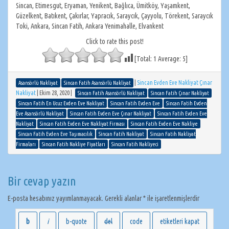
Sincan, Etimesgut, Eryaman, Yenikent, Bağlıca, Ümitköy, Yaşamkent,
Güzelkent, Batıkent, Çakırlar, Yapracık, Saraycık, Çayyolu, Törekent, Saraycık
Toki, Ankara, Sincan Fatih, Ankara Yenimahalle, Elvankent
Click to rate this post!
[Total:
1
Average:
5
]
|
Sincan Evden Eve Nakliyat Çınar
Asansörlü Nakliyat
Sincan Fatih Asansörlü Nakliyat
Nakliyat
|
Ekim 28, 2020
|
Sincan Fatih Asansörlü Nakliyat
Sincan Fatih Çınar Nakliyat
Sincan Fatih En Ucuz Evden Eve Nakliyat
Sincan Fatih Evden Eve
Sincan Fatih Evden
Eve Asansörlü Nakliyat
Sincan Fatih Evden Eve Çınar Nakliyat
Sincan Fatih Evden Eve
Nakliyat
Sincan Fatih Evden Eve Nakliyat Firması
Sincan Fatih Evden Eve Nakliye
Sincan Fatih Evden Eve Taşımacılık
Sincan Fatih Nakliyat
Sincan Fatih Nakliyat
Firmaları
Sincan Fatih Nakliye Fiyatları
Sincan Fatih Nakliyeci
Bir cevap yazın
E-posta hesabınız yayımlanmayacak.
Gerekli alanlar
*
ile işaretlenmişlerdir