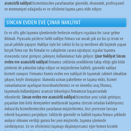
asansörlü nakliyat
hizmetimizden yararlananlar güvenilir, ekonomik, profesyonel
ve memnuniyet odağında ev ve ofislerini taşıma şansı elde ediyor.
SİNCAN EVDEN EVE ÇINAR NAKLİYAT
Ev ve ofis gibi taşınma işlemlerinde herkesin endişesi eşyalara bir zarar gelme
ihtimali. Piyasada yüzlerce farklı nakliye firması var ancak çok azı bu işi resmi ve
yasal şekilde yapıyor. Nakliye öyle bir sektör ki bu işi merdiven altı biçimde yapan
birçok firma var. Bu firmalar ev sahiplerini zarara uğratıyor, eşyalar taşınma
esnasında zarar görüyor, çalınıyor, kullanılamaz hale geliyor.
Çınar Nakliyat Sincan
evden eve asansörlü nakliyat
firmamız sektörün yeniliklerini takip ettiği gibi kötü
yönlerini de yakından takip ediyor ve müşterilerine kaliteli, güvenilir nakliye
hizmeti sunuyor. Firmamız Kumru evden eve nakliyat ile taşınmak zahmet olmaktan
çıkıyor, keyfe dönüşüyor. Alanında uzman paketleme ve taşıma ekibi, hizmet
zamanlamasını ayarlayan koordinatörlerimiz ve en önemlisi araç filomuz,
taşınmada kullandığımız asansör teknolojisi firmamızın başarısındaki
etkenlerdir.
Sincan evden eve asansörlü nakliyat
hizmetine yeni soluk getiriyor,
yaşanılan tüm kötü deneyimleri unutturarak taşınma stresini ortadan kaldırıyoruz.
Ankara’da hizmetlerimizden yararlanan müşterilerimiz, bizi çevresine tavsiye
ederek başarımızı perçinliyor. Sektörde güvenilir ve kaliteli taşıma firması şeklinde
anılıyor olmanın verdiği gururu her yeni müşteride, taşınma işleminde
sürdürüyoruz. Ev ve ofislerinizi taşımayı düşünüyorsanız eğer hemen bizimle