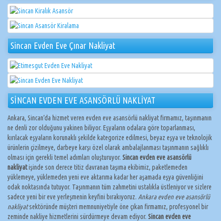
Sincan Evden Eve Çınar Nakliyat
SİNCAN EVDEN EVE ASANSÖRLÜ NAKLİYAT
Ankara, Sincan’da hizmet veren evden eve asansörlü nakliyat firmamız, taşınmanın
ne denli zor olduğunu yakinen biliyor. Eşyaların odalara göre toparlanması,
kırılacak eşyaların korunaklı şekilde kategorize edilmesi, beyaz eşya ve teknolojik
ürünlerin çizilmeye, darbeye karşı özel olarak ambalajlanması taşınmanın sağlıklı
olması için gerekli temel adımları oluşturuyor.
Sincan evden eve asansörlü
nakliyat
işinde son derece titiz davranan taşıma ekibimiz, paketlemeden
yüklemeye, yüklemeden yeni eve aktarıma kadar her aşamada eşya güvenliğini
odak noktasında tutuyor. Taşınmanın tüm zahmetini ustalıkla üstleniyor ve sizlere
sadece yeni bir eve yerleşmenin keyfini bırakıyoruz.
Ankara evden eve asansörlü
nakliyat
sektöründe müşteri memnuniyetiyle öne çıkan firmamız, profesyonel bir
zeminde nakliye hizmetlerini sürdürmeye devam ediyor.
Sincan evden eve