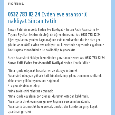
alabilirsiniz.
0532 783 82 24
Evden eve asansörlü
nakliyat Sincan Fatih
Sincan Fatih Asansörlü Evden Eve Nakliyat – Sincan Fatih Asansörlü Ev
Taşıma Fiyatları telefon desteği ile öğrenebilirsiniz. Ara
0532 783 82 24
Eğer eşyalarınız yeni ve taşınacağınız evin merdivenleri dar ise size yeni
çözüm Asansörlü evden eve nakliyat. Bu hizmetimiz sayesinde eşyalarınız
özel taşıma asansörümüz ile nakliedilip taşınacaktır.
Sizde Asansörlü Nakliye hizmetinden yararlanın.Hemen Ara
0532 783 82 24
Sincan Fatih Evden Eve Asansörlü Nakliyat
Neden Tercih Edilir?
*Bina içinde oluşacak hasarları en az düzeye indirmek
*Asansörü olmayan yüksek katlı binalarda inip çıkma zamanını azaltarak
daha erken yükün taşınmasını sağlamak.
*Taşıma riskinin az oluşu
*Bina sakinlerini rahatsız etmemek
*Bina içinde eşyaların zor çıkması durumun ortadan kaldırmak.
*Asansörle direk evin içine girerek taşınma suresinin kısaltmak.
*Asansörlü taşımacılık bazı yüksek binalar, dar koridorlar girişi küçük
apartman girişleri