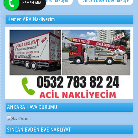
Saraycık Toki Asansörlü Nakliyat
Sincan Evden Eve Nakliye
HEMEN ARA
Hemen ARA Nakliyecim
ANKARA HAVA DURUMU
SİNCAN EVDEN EVE NAKLİYAT