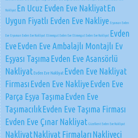
En Ucuz Evden Eve Nakliyat
En
Nakliyat
Uygun Fiyatlı Evden Eve Nakliye
Eryaman Evden
Evden
Eve
Eryaman Evden Eve Nakliyat
Etimesgut Evden Eve
Etimesgut Evden Eve Nakliyat
Eve
Evden Eve Ambalajlı Montajlı Ev
Eşyası Taşıma
Evden Eve Asansörlü
Nakliyat
Evden Eve Nakliyat
Evden Eve Nakliyat
Firması
Evden Eve Nakliye
Evden Eve
Parça Eşya Taşıma
Evden Eve
Taşımacılık
Evden Eve Taşıma Firması
Evden Eve Çınar Nakliyat
Güzelkent Evden Eve Nakliyat
Nakliyat
Nakliyat Firmaları
Nakliyeci