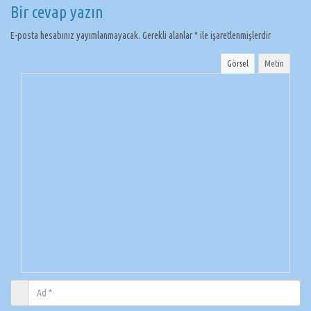
Bir cevap yazın
E-posta hesabınız yayımlanmayacak.
Gerekli alanlar
*
ile işaretlenmişlerdir
Görsel
Metin