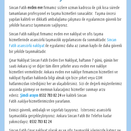
Sincan Fatih
evden eve
firmamız sizlere uzman kadrosu ile çok kısa sürede
tamamlanan profesyonel ev taşıma hizmetleri sunacaktır. Taşıma öncesi
yapılan kaliteli ve dikkatli ambalajlama çalışması ile eşyalarınızın güvenli bir
şekilde hasarsız taşınmasını sağlıyoruz.
Sincan Fatih nakliyat firmamız evden eve nakliyat ve ofis taşıma
hizmetlerinde asansörlü taşımacılık uygulamasını da sunmaktadır.
Sincan
Fatih asansörlü nakliyat
ile eşyalarınız daha az zaman kaybı ile daha güvenli
bir şekilde taşınmaktadır.
Çınar Nakliyat Sincan Fatih Evden Eve Nakliyat, haftanın 7 günü, günün her
saati Ankara içi ve diğer tüm illere şehirler arası evden eve nakliye
hizmetleri vermektedir. Ankara evden eve nakliye firmamızın hizmetleri ve
nakliyat fiyatları hakkında bilgi almak için bize şirket veya GSM
hatlarımızdan istediğiniz her an ulaşabilirsiniz. Sizi de değerli müşterilerimiz
arasında görmeyi ve memnun kalacağınız hizmetler sunmayı arzu
ederiz.
Şimdi arayın
0532 783 82 24
ve kaliteli Sincan
Fatih
nakliye
hizmetlerimizden yararlanın.
Evinizi güvenli, ambalajlı ve sigorlatı taşıyoruz. İsterseniz asansörlü
taşımacılıkla gerçekleştiriyoruz. Ankara Sincan Fatih Bir Telefon kadar
yakınızdayız.
0532 783 82 24
Sincan Fatih Çınar nakliyat olarak ev ve ofis taşımacılık işlerinizde katınız ne