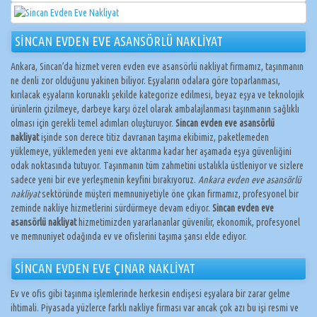
SİNCAN EVDEN EVE ASANSÖRLÜ NAKLİYAT
Ankara, Sincan’da hizmet veren evden eve asansörlü nakliyat firmamız, taşınmanın
ne denli zor olduğunu yakinen biliyor. Eşyaların odalara göre toparlanması,
kırılacak eşyaların korunaklı şekilde kategorize edilmesi, beyaz eşya ve teknolojik
ürünlerin çizilmeye, darbeye karşı özel olarak ambalajlanması taşınmanın sağlıklı
olması için gerekli temel adımları oluşturuyor.
Sincan evden eve asansörlü
nakliyat
işinde son derece titiz davranan taşıma ekibimiz, paketlemeden
yüklemeye, yüklemeden yeni eve aktarıma kadar her aşamada eşya güvenliğini
odak noktasında tutuyor. Taşınmanın tüm zahmetini ustalıkla üstleniyor ve sizlere
sadece yeni bir eve yerleşmenin keyfini bırakıyoruz.
Ankara evden eve asansörlü
nakliyat
sektöründe müşteri memnuniyetiyle öne çıkan firmamız, profesyonel bir
zeminde nakliye hizmetlerini sürdürmeye devam ediyor.
Sincan evden eve
asansörlü nakliyat
hizmetimizden yararlananlar güvenilir, ekonomik, profesyonel
ve memnuniyet odağında ev ve ofislerini taşıma şansı elde ediyor.
SİNCAN EVDEN EVE ÇINAR NAKLİYAT
Ev ve ofis gibi taşınma işlemlerinde herkesin endişesi eşyalara bir zarar gelme
ihtimali. Piyasada yüzlerce farklı nakliye firması var ancak çok azı bu işi resmi ve