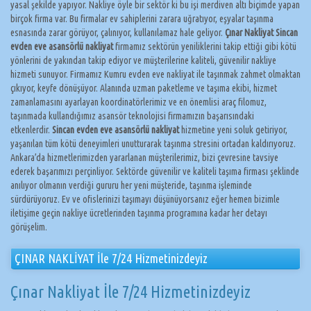
yasal şekilde yapıyor. Nakliye öyle bir sektör ki bu işi merdiven altı biçimde yapan
birçok firma var. Bu firmalar ev sahiplerini zarara uğratıyor, eşyalar taşınma
esnasında zarar görüyor, çalınıyor, kullanılamaz hale geliyor.
Çınar Nakliyat Sincan
evden eve asansörlü nakliyat
firmamız sektörün yeniliklerini takip ettiği gibi kötü
yönlerini de yakından takip ediyor ve müşterilerine kaliteli, güvenilir nakliye
hizmeti sunuyor. Firmamız Kumru evden eve nakliyat ile taşınmak zahmet olmaktan
çıkıyor, keyfe dönüşüyor. Alanında uzman paketleme ve taşıma ekibi, hizmet
zamanlamasını ayarlayan koordinatörlerimiz ve en önemlisi araç filomuz,
taşınmada kullandığımız asansör teknolojisi firmamızın başarısındaki
etkenlerdir.
Sincan evden eve asansörlü nakliyat
hizmetine yeni soluk getiriyor,
yaşanılan tüm kötü deneyimleri unutturarak taşınma stresini ortadan kaldırıyoruz.
Ankara’da hizmetlerimizden yararlanan müşterilerimiz, bizi çevresine tavsiye
ederek başarımızı perçinliyor. Sektörde güvenilir ve kaliteli taşıma firması şeklinde
anılıyor olmanın verdiği gururu her yeni müşteride, taşınma işleminde
sürdürüyoruz. Ev ve ofislerinizi taşımayı düşünüyorsanız eğer hemen bizimle
iletişime geçin nakliye ücretlerinden taşınma programına kadar her detayı
görüşelim.
ÇINAR NAKLİYAT İle 7/24 Hizmetinizdeyiz
Çınar Nakliyat İle 7/24 Hizmetinizdeyiz