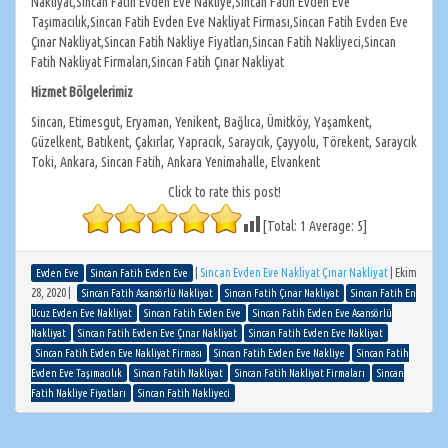
Nakliyat,Sincan Fatih Evden Eve Nakliye,Sincan Fatih Evden Eve
Taşımacılık,Sincan Fatih Evden Eve Nakliyat Firması,Sincan Fatih Evden Eve
Çınar Nakliyat,Sincan Fatih Nakliye Fiyatları,Sincan Fatih Nakliyeci,Sincan
Fatih Nakliyat Firmaları,Sincan Fatih Çınar Nakliyat
Hizmet Bölgelerimiz
Sincan, Etimesgut, Eryaman, Yenikent, Bağlıca, Ümitköy, Yaşamkent,
Güzelkent, Batıkent, Çakırlar, Yapracık, Saraycık, Çayyolu, Törekent, Saraycık
Toki, Ankara, Sincan Fatih, Ankara Yenimahalle, Elvankent
Click to rate this post!
[Total:
1
Average:
5
]
|
Sincan Evden Eve Nakliyat Çınar Nakliyat
|
Ekim
Evden Eve
Sincan Fatih Evden Eve
28, 2020
|
Sincan Fatih Asansörlü Nakliyat
Sincan Fatih Çınar Nakliyat
Sincan Fatih En
Ucuz Evden Eve Nakliyat
Sincan Fatih Evden Eve
Sincan Fatih Evden Eve Asansörlü
Nakliyat
Sincan Fatih Evden Eve Çınar Nakliyat
Sincan Fatih Evden Eve Nakliyat
Sincan Fatih Evden Eve Nakliyat Firması
Sincan Fatih Evden Eve Nakliye
Sincan Fatih
Evden Eve Taşımacılık
Sincan Fatih Nakliyat
Sincan Fatih Nakliyat Firmaları
Sincan
Fatih Nakliye Fiyatları
Sincan Fatih Nakliyeci