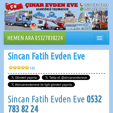
İçeriğe
geçin
HEMEN ARA 05327838224
Navigasy
değiştir
Sincan Fatih Evden Eve
5 (1)
Sincan Fatih Evden Eve
0532
783 82 24