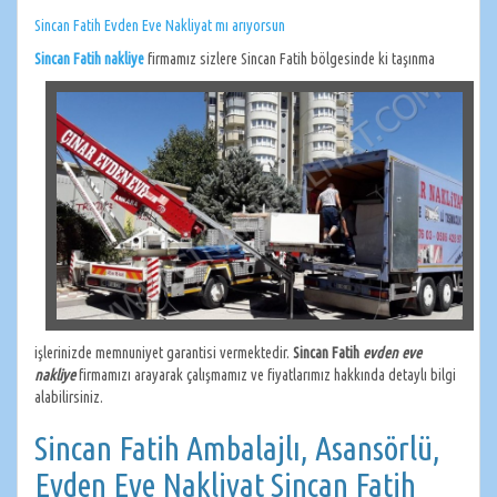
Sincan Fatih Evden Eve Nakliyat mı arıyorsun
Sincan Fatih nakliye
firmamız sizlere Sincan Fatih bölge
sinde ki taşınma
işlerinizde memnuniyet garantisi vermektedir.
Sincan Fatih
evden eve
nakliye
firmamızı arayarak çalışmamız ve fiyatlarımız hakkında detaylı bilgi
alabilirsiniz.
Sincan Fatih Ambalajlı, Asansörlü,
Evden Eve Nakliyat Sincan Fatih