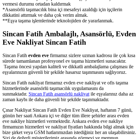
vermesi durumu ortadan kaldırmak
*Asansörlü taşımacılık bina içi mesafeyi azaldığı için işçilerin
dikkatini attırmak ve daha çok verim almak.
**Eşya taşıma işlemlerinde teknolojiden de yararlanmak.
Sincan Fatih Ambalajlı, Asansörlü, Evden
Eve Nakliyat Sincan Fatih
Sincan Fatih
evden eve
firmamız sizlere uzman kadrosu ile çok kısa
sürede tamamlanan profesyonel ev taşıma hizmetleri sunacaktır.
Taşıma öncesi yapılan kaliteli ve dikkatli ambalajlama çalışması ile
eşyalarınızın güvenli bir şekilde hasarsız taşınmasını sağlıyoruz.
Sincan Fatih nakliyat firmamız evden eve nakliyat ve ofis taşıma
hizmetlerinde asansörlü taşımacılık uygulamasını da
sunmaktadır.
Sincan Fatih asansörlü nakliyat
ile eşyalarınız daha az
zaman kaybı ile daha güvenli bir şekilde taşınmaktadır.
Çınar Nakliyat Sincan Fatih Evden Eve Nakliyat, haftanın 7 günü,
günün her saati Ankara içi ve diğer tüm illere şehirler arası evden
eve nakliye hizmetleri vermektedir. Ankara evden eve nakliye
firmamızın hizmetleri ve nakliyat fiyatları hakkında bilgi almak için
bize şirket veya GSM hatlarımızdan istediğiniz her an ulaşabilirsiniz.
Sizi de değerli müşterilerimiz arasında görmeyi ve memnun