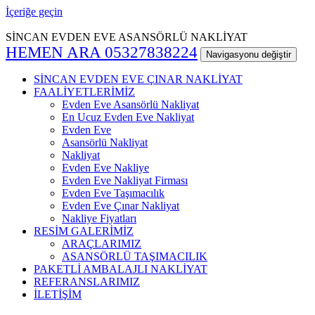
İçeriğe geçin
SİNCAN EVDEN EVE ASANSÖRLÜ NAKLİYAT
HEMEN ARA 05327838224
Navigasyonu değiştir
SİNCAN EVDEN EVE ÇINAR NAKLİYAT
FAALİYETLERİMİZ
Evden Eve Asansörlü Nakliyat
En Ucuz Evden Eve Nakliyat
Evden Eve
Asansörlü Nakliyat
Nakliyat
Evden Eve Nakliye
Evden Eve Nakliyat Firması
Evden Eve Taşımacılık
Evden Eve Çınar Nakliyat
Nakliye Fiyatları
RESİM GALERİMİZ
ARAÇLARIMIZ
ASANSÖRLÜ TAŞIMACILIK
PAKETLİ AMBALAJLI NAKLİYAT
REFERANSLARIMIZ
İLETİŞİM