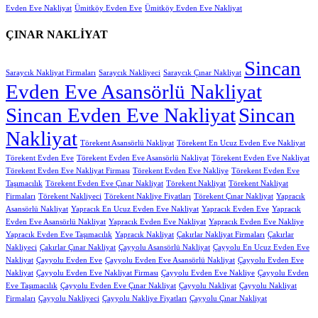
Evden Eve Nakliyat
Ümitköy Evden Eve
Ümitköy Evden Eve Nakliyat
ÇINAR NAKLİYAT
Sincan
Saraycık Nakliyat Firmaları
Saraycık Nakliyeci
Saraycık Çınar Nakliyat
Evden Eve Asansörlü Nakliyat
Sincan Evden Eve Nakliyat
Sincan
Nakliyat
Törekent Asansörlü Nakliyat
Törekent En Ucuz Evden Eve Nakliyat
Törekent Evden Eve
Törekent Evden Eve Asansörlü Nakliyat
Törekent Evden Eve Nakliyat
Törekent Evden Eve Nakliyat Firması
Törekent Evden Eve Nakliye
Törekent Evden Eve
Taşımacılık
Törekent Evden Eve Çınar Nakliyat
Törekent Nakliyat
Törekent Nakliyat
Firmaları
Törekent Nakliyeci
Törekent Nakliye Fiyatları
Törekent Çınar Nakliyat
Yapracık
Asansörlü Nakliyat
Yapracık En Ucuz Evden Eve Nakliyat
Yapracık Evden Eve
Yapracık
Evden Eve Asansörlü Nakliyat
Yapracık Evden Eve Nakliyat
Yapracık Evden Eve Nakliye
Yapracık Evden Eve Taşımacılık
Yapracık Nakliyat
Çakırlar Nakliyat Firmaları
Çakırlar
Nakliyeci
Çakırlar Çınar Nakliyat
Çayyolu Asansörlü Nakliyat
Çayyolu En Ucuz Evden Eve
Nakliyat
Çayyolu Evden Eve
Çayyolu Evden Eve Asansörlü Nakliyat
Çayyolu Evden Eve
Nakliyat
Çayyolu Evden Eve Nakliyat Firması
Çayyolu Evden Eve Nakliye
Çayyolu Evden
Eve Taşımacılık
Çayyolu Evden Eve Çınar Nakliyat
Çayyolu Nakliyat
Çayyolu Nakliyat
Firmaları
Çayyolu Nakliyeci
Çayyolu Nakliye Fiyatları
Çayyolu Çınar Nakliyat