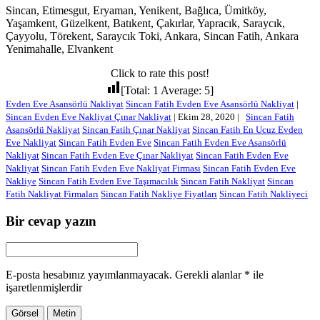
Sincan, Etimesgut, Eryaman, Yenikent, Bağlıca, Ümitköy,
Yaşamkent, Güzelkent, Batıkent, Çakırlar, Yapracık, Saraycık,
Çayyolu, Törekent, Saraycık Toki, Ankara, Sincan Fatih, Ankara
Yenimahalle, Elvankent
Click to rate this post!
[Total:
1
Average:
5
]
Evden Eve Asansörlü Nakliyat
Sincan Fatih Evden Eve Asansörlü Nakliyat
|
Sincan Evden Eve Nakliyat Çınar Nakliyat
|
Ekim 28, 2020
|
Sincan Fatih
Asansörlü Nakliyat
Sincan Fatih Çınar Nakliyat
Sincan Fatih En Ucuz Evden
Eve Nakliyat
Sincan Fatih Evden Eve
Sincan Fatih Evden Eve Asansörlü
Nakliyat
Sincan Fatih Evden Eve Çınar Nakliyat
Sincan Fatih Evden Eve
Nakliyat
Sincan Fatih Evden Eve Nakliyat Firması
Sincan Fatih Evden Eve
Nakliye
Sincan Fatih Evden Eve Taşımacılık
Sincan Fatih Nakliyat
Sincan
Fatih Nakliyat Firmaları
Sincan Fatih Nakliye Fiyatları
Sincan Fatih Nakliyeci
Bir cevap yazın
E-posta hesabınız yayımlanmayacak.
Gerekli alanlar
*
ile
işaretlenmişlerdir
Görsel
Metin