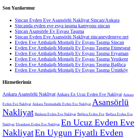
Son Yazılarımız
Sincan Evden Eve Asansörlü Nakliyat Sincan/Ankara
Sincanda evden eve eşya taşıma kamyonu sincan
Sincan Asansörle Ev Eşyası Taşıma
Sincan Evden Eve Asansörlü Nakliyat sincanevdeneve.net
Evden Eve Ambalajlı Montajlı Ev Eşyası Taşıma Sincan
Evden Eve Ambalajlı Montajlı Ev Eşyası Taşıma Etimesgut
Evden Eve Ambalajlı Montajlı Ev Eşyası Taşıma Eryaman
Evden Eve Ambalajlı Montajlı Ev Eşyası Taşıma Yenikent
Evden Eve Ambalajlı Montajlı Ev Eşyası Taşıma Bağlıca
Evden Eve Ambalajlı Montajlı Ev Eşyası Taşıma Ümitköy
Hizmetlerimiz
Ankara Asansörlü Nakliyat
Ankara En Ucuz Evden Eve Nakliyat
Ankara
Asansörlü
Evden Eve Nakliyat
Ankara Yenimahalle Evden Eve Nakliyat
Nakliyat
Batıkent Evden Eve Nakliyat
Bağlıca Evden Eve
Bağlıca Evden Eve
En Ucuz Evden Eve
Nakliyat
Elvankent Evden Eve Nakliyat
Nakliyat
En Uygun Fiyatlı Evden