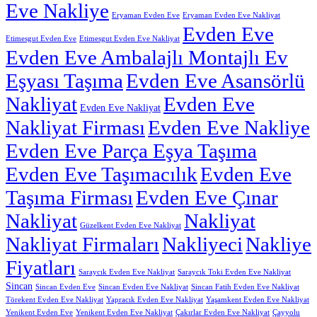
Eve Nakliye
Eryaman Evden Eve
Eryaman Evden Eve Nakliyat
Evden Eve
Etimesgut Evden Eve
Etimesgut Evden Eve Nakliyat
Evden Eve Ambalajlı Montajlı Ev
Eşyası Taşıma
Evden Eve Asansörlü
Nakliyat
Evden Eve
Evden Eve Nakliyat
Nakliyat Firması
Evden Eve Nakliye
Evden Eve Parça Eşya Taşıma
Evden Eve Taşımacılık
Evden Eve
Taşıma Firması
Evden Eve Çınar
Nakliyat
Nakliyat
Güzelkent Evden Eve Nakliyat
Nakliyat Firmaları
Nakliyeci
Nakliye
Fiyatları
Saraycık Evden Eve Nakliyat
Saraycık Toki Evden Eve Nakliyat
Sincan
Sincan Evden Eve
Sincan Evden Eve Nakliyat
Sincan Fatih Evden Eve Nakliyat
Törekent Evden Eve Nakliyat
Yapracık Evden Eve Nakliyat
Yaşamkent Evden Eve Nakliyat
Yenikent Evden Eve
Yenikent Evden Eve Nakliyat
Çakırlar Evden Eve Nakliyat
Çayyolu