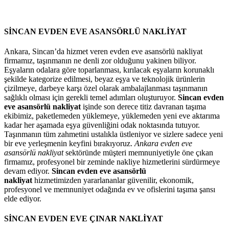
SİNCAN EVDEN EVE ASANSÖRLÜ NAKLİYAT
Ankara, Sincan’da hizmet veren evden eve asansörlü nakliyat
firmamız, taşınmanın ne denli zor olduğunu yakinen biliyor.
Eşyaların odalara göre toparlanması, kırılacak eşyaların korunaklı
şekilde kategorize edilmesi, beyaz eşya ve teknolojik ürünlerin
çizilmeye, darbeye karşı özel olarak ambalajlanması taşınmanın
sağlıklı olması için gerekli temel adımları oluşturuyor.
Sincan evden
eve asansörlü nakliyat
işinde son derece titiz davranan taşıma
ekibimiz, paketlemeden yüklemeye, yüklemeden yeni eve aktarıma
kadar her aşamada eşya güvenliğini odak noktasında tutuyor.
Taşınmanın tüm zahmetini ustalıkla üstleniyor ve sizlere sadece yeni
bir eve yerleşmenin keyfini bırakıyoruz.
Ankara evden eve
asansörlü nakliyat
sektöründe müşteri memnuniyetiyle öne çıkan
firmamız, profesyonel bir zeminde nakliye hizmetlerini sürdürmeye
devam ediyor.
Sincan evden eve asansörlü
nakliyat
hizmetimizden yararlananlar güvenilir, ekonomik,
profesyonel ve memnuniyet odağında ev ve ofislerini taşıma şansı
elde ediyor.
SİNCAN EVDEN EVE ÇINAR NAKLİYAT