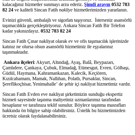
kalacağınız hizmetler sunmayı arzu ederiz.
Şimdi arayın
0532 783
82 24
ve kaliteli Sincan Fatih
nakliye
hizmetlerimizden yararlanın.
Evinizi güvenli, ambalajlı ve sigorlatı taşıyoruz. İsterseniz asansörlü
taşımacılıkla gerçekleştiriyoruz. Ankara Sincan Fatih Bir Telefon
kadar yakınızdayız.
0532 783 82 24
Sincan Fatih Çınar nakliyat olarak ev ve ofis taşımacılık işlerinizde
katınız ne olursa olsun asansörlü hizmetimiz ile eşyalarınız
taşınmaktadır.
Ankara
ilçeleri
: Akyurt, Altındağ, Ayaş, Balâ, Beypazarı,
Çamlıdere, Çankaya, Çubuk, Elmadağ, Etimesgut, Evren, Gölbaşı,
Güdül, Haymana, Kahramankazan, Kalecik, Keçiören,
Kızılcahamam, Mamak, Nallıhan, Polatlı, Pursaklar, Sincan,
Şereflikoçhisar, Yenimahalle’ de şehir içi nakliyat hizmetimiz vardır.
Sincan Fatih Evden eve nakliyat şirketimizin sunduğu ekspertiz
hizmeti sayesinde taşınma maliyetiniz uzmanlarımız tarafından
hesaplanır ve tarafınıza teklif sunulur. Böylece taşınma masrafları
hakkında ön bilgiye sahip olabilirsiniz. Üstelik bu hizmetimizden
ücretsiz olarak faydalanabilirsiniz.