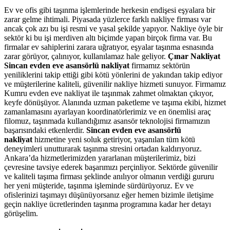
Ev ve ofis gibi taşınma işlemlerinde herkesin endişesi eşyalara bir
zarar gelme ihtimali. Piyasada yüzlerce farklı nakliye firması var
ancak çok azı bu işi resmi ve yasal şekilde yapıyor. Nakliye öyle bir
sektör ki bu işi merdiven altı biçimde yapan birçok firma var. Bu
firmalar ev sahiplerini zarara uğratıyor, eşyalar taşınma esnasında
zarar görüyor, çalınıyor, kullanılamaz hale geliyor.
Çınar Nakliyat
Sincan evden eve asansörlü nakliyat
firmamız sektörün
yeniliklerini takip ettiği gibi kötü yönlerini de yakından takip ediyor
ve müşterilerine kaliteli, güvenilir nakliye hizmeti sunuyor. Firmamız
Kumru evden eve nakliyat ile taşınmak zahmet olmaktan çıkıyor,
keyfe dönüşüyor. Alanında uzman paketleme ve taşıma ekibi, hizmet
zamanlamasını ayarlayan koordinatörlerimiz ve en önemlisi araç
filomuz, taşınmada kullandığımız asansör teknolojisi firmamızın
başarısındaki etkenlerdir.
Sincan evden eve asansörlü
nakliyat
hizmetine yeni soluk getiriyor, yaşanılan tüm kötü
deneyimleri unutturarak taşınma stresini ortadan kaldırıyoruz.
Ankara’da hizmetlerimizden yararlanan müşterilerimiz, bizi
çevresine tavsiye ederek başarımızı perçinliyor. Sektörde güvenilir
ve kaliteli taşıma firması şeklinde anılıyor olmanın verdiği gururu
her yeni müşteride, taşınma işleminde sürdürüyoruz. Ev ve
ofislerinizi taşımayı düşünüyorsanız eğer hemen bizimle iletişime
geçin nakliye ücretlerinden taşınma programına kadar her detayı
görüşelim.