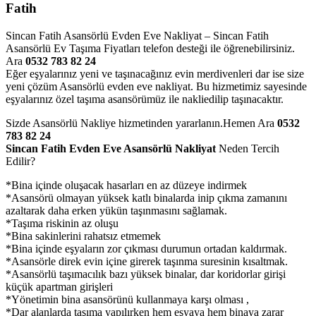
Fatih
Sincan Fatih Asansörlü Evden Eve Nakliyat – Sincan Fatih
Asansörlü Ev Taşıma Fiyatları telefon desteği ile öğrenebilirsiniz.
Ara
0532 783 82 24
Eğer eşyalarınız yeni ve taşınacağınız evin merdivenleri dar ise size
yeni çözüm Asansörlü evden eve nakliyat. Bu hizmetimiz sayesinde
eşyalarınız özel taşıma asansörümüz ile nakliedilip taşınacaktır.
Sizde Asansörlü Nakliye hizmetinden yararlanın.Hemen Ara
0532
783 82 24
Sincan Fatih Evden Eve Asansörlü Nakliyat
Neden Tercih
Edilir?
*Bina içinde oluşacak hasarları en az düzeye indirmek
*Asansörü olmayan yüksek katlı binalarda inip çıkma zamanını
azaltarak daha erken yükün taşınmasını sağlamak.
*Taşıma riskinin az oluşu
*Bina sakinlerini rahatsız etmemek
*Bina içinde eşyaların zor çıkması durumun ortadan kaldırmak.
*Asansörle direk evin içine girerek taşınma suresinin kısaltmak.
*Asansörlü taşımacılık bazı yüksek binalar, dar koridorlar girişi
küçük apartman girişleri
*Yönetimin bina asansörünü kullanmaya karşı olması ,
*Dar alanlarda taşıma yapılırken hem eşyaya hem binaya zarar