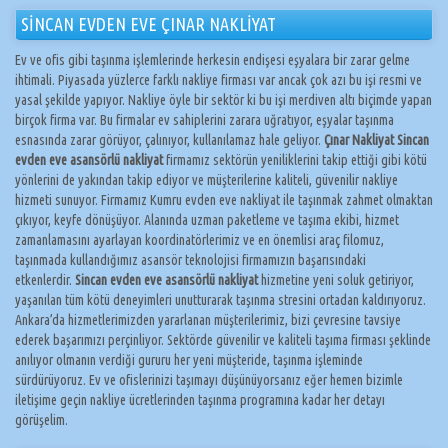
SİNCAN EVDEN EVE ÇINAR NAKLİYAT
Ev ve ofis gibi taşınma işlemlerinde herkesin endişesi eşyalara bir zarar gelme
ihtimali. Piyasada yüzlerce farklı nakliye firması var ancak çok azı bu işi resmi ve
yasal şekilde yapıyor. Nakliye öyle bir sektör ki bu işi merdiven altı biçimde yapan
birçok firma var. Bu firmalar ev sahiplerini zarara uğratıyor, eşyalar taşınma
esnasında zarar görüyor, çalınıyor, kullanılamaz hale geliyor.
Çınar Nakliyat Sincan
evden eve asansörlü nakliyat
firmamız sektörün yeniliklerini takip ettiği gibi kötü
yönlerini de yakından takip ediyor ve müşterilerine kaliteli, güvenilir nakliye
hizmeti sunuyor. Firmamız Kumru evden eve nakliyat ile taşınmak zahmet olmaktan
çıkıyor, keyfe dönüşüyor. Alanında uzman paketleme ve taşıma ekibi, hizmet
zamanlamasını ayarlayan koordinatörlerimiz ve en önemlisi araç filomuz,
taşınmada kullandığımız asansör teknolojisi firmamızın başarısındaki
etkenlerdir.
Sincan evden eve asansörlü nakliyat
hizmetine yeni soluk getiriyor,
yaşanılan tüm kötü deneyimleri unutturarak taşınma stresini ortadan kaldırıyoruz.
Ankara’da hizmetlerimizden yararlanan müşterilerimiz, bizi çevresine tavsiye
ederek başarımızı perçinliyor. Sektörde güvenilir ve kaliteli taşıma firması şeklinde
anılıyor olmanın verdiği gururu her yeni müşteride, taşınma işleminde
sürdürüyoruz. Ev ve ofislerinizi taşımayı düşünüyorsanız eğer hemen bizimle
iletişime geçin nakliye ücretlerinden taşınma programına kadar her detayı
görüşelim.