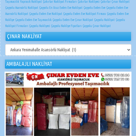
Taşımacılık
Yapracık Nakliyat
Çakırlar Nakliyat Firmaları
Çakırlar Nakliyeci
Çakırlar Çınar Nakliyat
Çayyolu Asansörlü Nakliyat
Çayyolu En Ucuz Evden Eve Nakliyat
Çayyolu Evden Eve
Çayyolu Evden Eve
Asansörlü Nakliyat
Çayyolu Evden Eve Nakliyat
Çayyolu Evden Eve Nakliyat Firması
Çayyolu Evden Eve
Nakliye
Çayyolu Evden Eve Taşımacılık
Çayyolu Evden Eve Çınar Nakliyat
Çayyolu Nakliyat
Çayyolu
Nakliyat Firmaları
Çayyolu Nakliyeci
Çayyolu Nakliye Fiyatları
Çayyolu Çınar Nakliyat
ÇINAR NAKLİYAT
ÇINAR
NAKLİYAT
AMBALAJLI NAKLİYAT