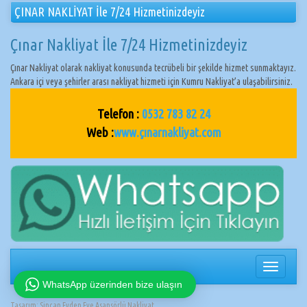
ÇINAR NAKLİYAT İle 7/24 Hizmetinizdeyiz
Çınar Nakliyat İle 7/24 Hizmetinizdeyiz
Çınar Nakliyat olarak nakliyat konusunda tecrübeli bir şekilde hizmet sunmaktayız.
Ankara içi veya şehirler arası nakliyat hizmeti için Kumru Nakliyat’a ulaşabilirsiniz.
Telefon :
0532 783 82 24
Web :
www.çınarnakliyat.com
Navigasy
değiştir
WhatsApp üzerinden bize ulaşın
Tasarım:
Sincan Evden Eve Asansörlü Nakliyat