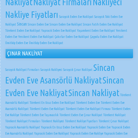
Nakliyat
Nakliyat Firmaları
Nakliyeci
Nakliye Fiyatları
Saraycık Evden Eve Nakliyat
Saraycık Toki Evden Eve
Sincan
Nakliyat
Sincan Evden Eve
Sincan Evden Eve Nakliyat
Sincan Fatih Evden Eve Nakliyat
Törekent Evden Eve Nakliyat
Yapracık Evden Eve Nakliyat
Yaşamkent Evden Eve Nakliyat
Yenikent
Evden Eve
Yenikent Evden Eve Nakliyat
Çakırlar Evden Eve Nakliyat
Çayyolu Evden Eve Nakliyat
Ümitköy Evden Eve
Ümitköy Evden Eve Nakliyat
ÇINAR NAKLİYAT
Sincan
Saraycık Nakliyat Firmaları
Saraycık Nakliyeci
Saraycık Çınar Nakliyat
Evden Eve Asansörlü Nakliyat
Sincan
Evden Eve Nakliyat
Sincan Nakliyat
Törekent
Asansörlü Nakliyat
Törekent En Ucuz Evden Eve Nakliyat
Törekent Evden Eve
Törekent Evden Eve
Asansörlü Nakliyat
Törekent Evden Eve Nakliyat
Törekent Evden Eve Nakliyat Firması
Törekent Evden
Eve Nakliye
Törekent Evden Eve Taşımacılık
Törekent Evden Eve Çınar Nakliyat
Törekent Nakliyat
Törekent Nakliyat Firmaları
Törekent Nakliyeci
Törekent Nakliye Fiyatları
Törekent Çınar Nakliyat
Yapracık Asansörlü Nakliyat
Yapracık En Ucuz Evden Eve Nakliyat
Yapracık Evden Eve
Yapracık Evden
Eve Asansörlü Nakliyat
Yapracık Evden Eve Nakliyat
Yapracık Evden Eve Nakliye
Yapracık Evden Eve