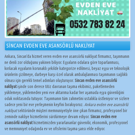
SİNCAN EVDEN EVE ASANSÖRLÜ NAKLİYAT
Ankara, Sincan’da hizmet veren evden eve asansörlü nakliyat firmamız, taşınmanın
ne denli zor olduğunu yakinen biliyor. Eşyaların odalara göre toparlanması,
kırılacak eşyaların korunaklı şekilde kategorize edilmesi, beyaz eşya ve teknolojik
ürünlerin çizilmeye, darbeye karşı özel olarak ambalajlanması taşınmanın sağlıklı
olması için gerekli temel adımları oluşturuyor.
Sincan evden eve asansörlü
nakliyat
işinde son derece titiz davranan taşıma ekibimiz, paketlemeden
yüklemeye, yüklemeden yeni eve aktarıma kadar her aşamada eşya güvenliğini
odak noktasında tutuyor. Taşınmanın tüm zahmetini ustalıkla üstleniyor ve sizlere
sadece yeni bir eve yerleşmenin keyfini bırakıyoruz.
Ankara evden eve asansörlü
nakliyat
sektöründe müşteri memnuniyetiyle öne çıkan firmamız, profesyonel bir
zeminde nakliye hizmetlerini sürdürmeye devam ediyor.
Sincan evden eve
asansörlü nakliyat
hizmetimizden yararlananlar güvenilir, ekonomik, profesyonel
ve memnuniyet odağında ev ve ofislerini taşıma şansı elde ediyor.