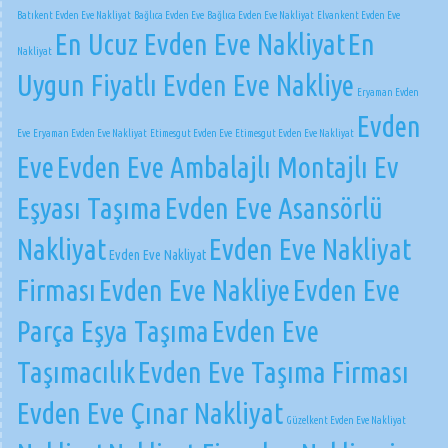
Batıkent Evden Eve Nakliyat
Bağlıca Evden Eve
Bağlıca Evden Eve Nakliyat
Elvankent Evden Eve
En Ucuz Evden Eve Nakliyat
En
Nakliyat
Uygun Fiyatlı Evden Eve Nakliye
Eryaman Evden
Evden
Eve
Eryaman Evden Eve Nakliyat
Etimesgut Evden Eve
Etimesgut Evden Eve Nakliyat
Eve
Evden Eve Ambalajlı Montajlı Ev
Eşyası Taşıma
Evden Eve Asansörlü
Nakliyat
Evden Eve Nakliyat
Evden Eve Nakliyat
Firması
Evden Eve Nakliye
Evden Eve
Parça Eşya Taşıma
Evden Eve
Taşımacılık
Evden Eve Taşıma Firması
Evden Eve Çınar Nakliyat
Güzelkent Evden Eve Nakliyat