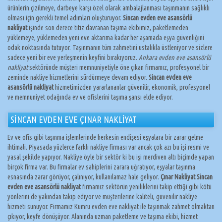
ürünlerin çizilmeye, darbeye karşı özel olarak ambalajlanması taşınmanın sağlıklı
olması için gerekli temel adımları oluşturuyor.
Sincan evden eve asansörlü
nakliyat
işinde son derece titiz davranan taşıma ekibimiz, paketlemeden
yüklemeye, yüklemeden yeni eve aktarıma kadar her aşamada eşya güvenliğini
odak noktasında tutuyor. Taşınmanın tüm zahmetini ustalıkla üstleniyor ve sizlere
sadece yeni bir eve yerleşmenin keyfini bırakıyoruz.
Ankara evden eve asansörlü
nakliyat
sektöründe müşteri memnuniyetiyle öne çıkan firmamız, profesyonel bir
zeminde nakliye hizmetlerini sürdürmeye devam ediyor.
Sincan evden eve
asansörlü nakliyat
hizmetimizden yararlananlar güvenilir, ekonomik, profesyonel
ve memnuniyet odağında ev ve ofislerini taşıma şansı elde ediyor.
SİNCAN EVDEN EVE ÇINAR NAKLİYAT
Ev ve ofis gibi taşınma işlemlerinde herkesin endişesi eşyalara bir zarar gelme
ihtimali. Piyasada yüzlerce farklı nakliye firması var ancak çok azı bu işi resmi ve
yasal şekilde yapıyor. Nakliye öyle bir sektör ki bu işi merdiven altı biçimde yapan
birçok firma var. Bu firmalar ev sahiplerini zarara uğratıyor, eşyalar taşınma
esnasında zarar görüyor, çalınıyor, kullanılamaz hale geliyor.
Çınar Nakliyat Sincan
evden eve asansörlü nakliyat
firmamız sektörün yeniliklerini takip ettiği gibi kötü
yönlerini de yakından takip ediyor ve müşterilerine kaliteli, güvenilir nakliye
hizmeti sunuyor. Firmamız Kumru evden eve nakliyat ile taşınmak zahmet olmaktan
çıkıyor, keyfe dönüşüyor. Alanında uzman paketleme ve taşıma ekibi, hizmet