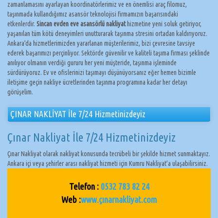
zamanlamasını ayarlayan koordinatörlerimiz ve en önemlisi araç filomuz,
taşınmada kullandığımız asansör teknolojisi firmamızın başarısındaki
etkenlerdir.
Sincan evden eve asansörlü nakliyat
hizmetine yeni soluk getiriyor,
yaşanılan tüm kötü deneyimleri unutturarak taşınma stresini ortadan kaldırıyoruz.
Ankara’da hizmetlerimizden yararlanan müşterilerimiz, bizi çevresine tavsiye
ederek başarımızı perçinliyor. Sektörde güvenilir ve kaliteli taşıma firması şeklinde
anılıyor olmanın verdiği gururu her yeni müşteride, taşınma işleminde
sürdürüyoruz. Ev ve ofislerinizi taşımayı düşünüyorsanız eğer hemen bizimle
iletişime geçin nakliye ücretlerinden taşınma programına kadar her detayı
görüşelim.
ÇINAR NAKLİYAT İle 7/24 Hizmetinizdeyiz
Çınar Nakliyat İle 7/24 Hizmetinizdeyiz
Çınar Nakliyat olarak nakliyat konusunda tecrübeli bir şekilde hizmet sunmaktayız.
Ankara içi veya şehirler arası nakliyat hizmeti için Kumru Nakliyat’a ulaşabilirsiniz.
Telefon :
0532 783 82 24
Web :
www.çınarnakliyat.com