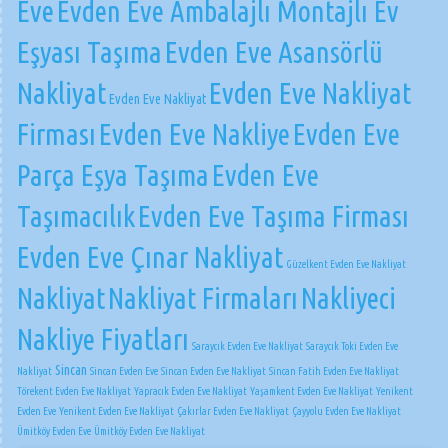
Eve
Evden Eve Ambalajlı Montajlı Ev
Eşyası Taşıma
Evden Eve Asansörlü
Nakliyat
Evden Eve Nakliyat
Evden Eve Nakliyat
Firması
Evden Eve Nakliye
Evden Eve
Parça Eşya Taşıma
Evden Eve
Taşımacılık
Evden Eve Taşıma Firması
Evden Eve Çınar Nakliyat
Güzelkent Evden Eve Nakliyat
Nakliyat
Nakliyat Firmaları
Nakliyeci
Nakliye Fiyatları
Saraycık Evden Eve Nakliyat
Saraycık Toki Evden Eve
Sincan
Nakliyat
Sincan Evden Eve
Sincan Evden Eve Nakliyat
Sincan Fatih Evden Eve Nakliyat
Törekent Evden Eve Nakliyat
Yapracık Evden Eve Nakliyat
Yaşamkent Evden Eve Nakliyat
Yenikent
Evden Eve
Yenikent Evden Eve Nakliyat
Çakırlar Evden Eve Nakliyat
Çayyolu Evden Eve Nakliyat
Ümitköy Evden Eve
Ümitköy Evden Eve Nakliyat