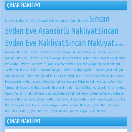
ÇINAR NAKLİYAT
Sincan
Saraycık Nakliyat Firmaları
Saraycık Nakliyeci
Saraycık Çınar Nakliyat
Evden Eve Asansörlü Nakliyat
Sincan
Evden Eve Nakliyat
Sincan Nakliyat
Törekent
Asansörlü Nakliyat
Törekent En Ucuz Evden Eve Nakliyat
Törekent Evden Eve
Törekent Evden Eve
Asansörlü Nakliyat
Törekent Evden Eve Nakliyat
Törekent Evden Eve Nakliyat Firması
Törekent Evden
Eve Nakliye
Törekent Evden Eve Taşımacılık
Törekent Evden Eve Çınar Nakliyat
Törekent Nakliyat
Törekent Nakliyat Firmaları
Törekent Nakliyeci
Törekent Nakliye Fiyatları
Törekent Çınar Nakliyat
Yapracık Asansörlü Nakliyat
Yapracık En Ucuz Evden Eve Nakliyat
Yapracık Evden Eve
Yapracık Evden
Eve Asansörlü Nakliyat
Yapracık Evden Eve Nakliyat
Yapracık Evden Eve Nakliye
Yapracık Evden Eve
Taşımacılık
Yapracık Nakliyat
Çakırlar Nakliyat Firmaları
Çakırlar Nakliyeci
Çakırlar Çınar Nakliyat
Çayyolu Asansörlü Nakliyat
Çayyolu En Ucuz Evden Eve Nakliyat
Çayyolu Evden Eve
Çayyolu Evden Eve
Asansörlü Nakliyat
Çayyolu Evden Eve Nakliyat
Çayyolu Evden Eve Nakliyat Firması
Çayyolu Evden Eve
Nakliye
Çayyolu Evden Eve Taşımacılık
Çayyolu Evden Eve Çınar Nakliyat
Çayyolu Nakliyat
Çayyolu
Nakliyat Firmaları
Çayyolu Nakliyeci
Çayyolu Nakliye Fiyatları
Çayyolu Çınar Nakliyat
ÇINAR NAKLİYAT
ÇINAR