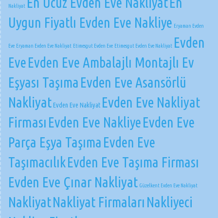
En Ucuz Evden Eve Nakliyat
En
Nakliyat
Uygun Fiyatlı Evden Eve Nakliye
Eryaman Evden
Evden
Eve
Eryaman Evden Eve Nakliyat
Etimesgut Evden Eve
Etimesgut Evden Eve Nakliyat
Eve
Evden Eve Ambalajlı Montajlı Ev
Eşyası Taşıma
Evden Eve Asansörlü
Nakliyat
Evden Eve Nakliyat
Evden Eve Nakliyat
Firması
Evden Eve Nakliye
Evden Eve
Parça Eşya Taşıma
Evden Eve
Taşımacılık
Evden Eve Taşıma Firması
Evden Eve Çınar Nakliyat
Güzelkent Evden Eve Nakliyat
Nakliyat
Nakliyat Firmaları
Nakliyeci