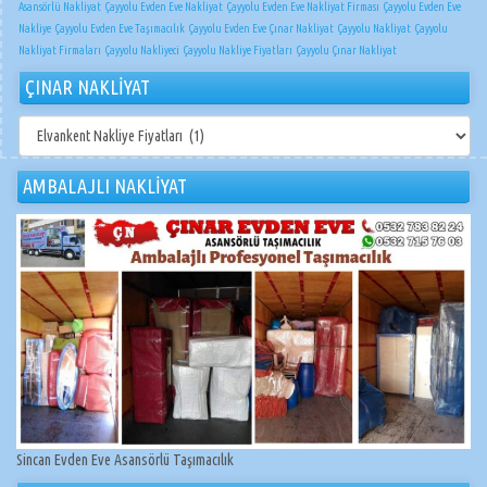
Asansörlü Nakliyat
Çayyolu Evden Eve Nakliyat
Çayyolu Evden Eve Nakliyat Firması
Çayyolu Evden Eve
Nakliye
Çayyolu Evden Eve Taşımacılık
Çayyolu Evden Eve Çınar Nakliyat
Çayyolu Nakliyat
Çayyolu
Nakliyat Firmaları
Çayyolu Nakliyeci
Çayyolu Nakliye Fiyatları
Çayyolu Çınar Nakliyat
ÇINAR NAKLİYAT
ÇINAR
NAKLİYAT
AMBALAJLI NAKLİYAT
Sincan Evden Eve Asansörlü Taşımacılık