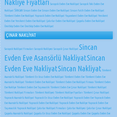
Nakliye Fiyatları
Saraycık Evden Eve Nakliyat
Saraycık Toki Evden Eve
Sincan
Nakliyat
Sincan Evden Eve
Sincan Evden Eve Nakliyat
Sincan Fatih Evden Eve Nakliyat
Törekent Evden Eve Nakliyat
Yapracık Evden Eve Nakliyat
Yaşamkent Evden Eve Nakliyat
Yenikent
Evden Eve
Yenikent Evden Eve Nakliyat
Çakırlar Evden Eve Nakliyat
Çayyolu Evden Eve Nakliyat
Ümitköy Evden Eve
Ümitköy Evden Eve Nakliyat
ÇINAR NAKLİYAT
Sincan
Saraycık Nakliyat Firmaları
Saraycık Nakliyeci
Saraycık Çınar Nakliyat
Evden Eve Asansörlü Nakliyat
Sincan
Evden Eve Nakliyat
Sincan Nakliyat
Törekent
Asansörlü Nakliyat
Törekent En Ucuz Evden Eve Nakliyat
Törekent Evden Eve
Törekent Evden Eve
Asansörlü Nakliyat
Törekent Evden Eve Nakliyat
Törekent Evden Eve Nakliyat Firması
Törekent Evden
Eve Nakliye
Törekent Evden Eve Taşımacılık
Törekent Evden Eve Çınar Nakliyat
Törekent Nakliyat
Törekent Nakliyat Firmaları
Törekent Nakliyeci
Törekent Nakliye Fiyatları
Törekent Çınar Nakliyat
Yapracık Asansörlü Nakliyat
Yapracık En Ucuz Evden Eve Nakliyat
Yapracık Evden Eve
Yapracık Evden
Eve Asansörlü Nakliyat
Yapracık Evden Eve Nakliyat
Yapracık Evden Eve Nakliye
Yapracık Evden Eve
Taşımacılık
Yapracık Nakliyat
Çakırlar Nakliyat Firmaları
Çakırlar Nakliyeci
Çakırlar Çınar Nakliyat
Çayyolu Asansörlü Nakliyat
Çayyolu En Ucuz Evden Eve Nakliyat
Çayyolu Evden Eve
Çayyolu Evden Eve