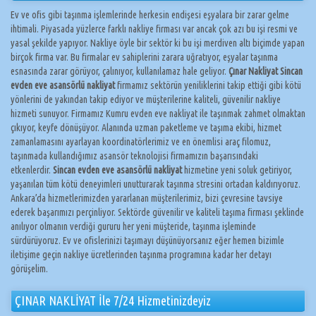
Ev ve ofis gibi taşınma işlemlerinde herkesin endişesi eşyalara bir zarar gelme
ihtimali. Piyasada yüzlerce farklı nakliye firması var ancak çok azı bu işi resmi ve
yasal şekilde yapıyor. Nakliye öyle bir sektör ki bu işi merdiven altı biçimde yapan
birçok firma var. Bu firmalar ev sahiplerini zarara uğratıyor, eşyalar taşınma
esnasında zarar görüyor, çalınıyor, kullanılamaz hale geliyor.
Çınar Nakliyat Sincan
evden eve asansörlü nakliyat
firmamız sektörün yeniliklerini takip ettiği gibi kötü
yönlerini de yakından takip ediyor ve müşterilerine kaliteli, güvenilir nakliye
hizmeti sunuyor. Firmamız Kumru evden eve nakliyat ile taşınmak zahmet olmaktan
çıkıyor, keyfe dönüşüyor. Alanında uzman paketleme ve taşıma ekibi, hizmet
zamanlamasını ayarlayan koordinatörlerimiz ve en önemlisi araç filomuz,
taşınmada kullandığımız asansör teknolojisi firmamızın başarısındaki
etkenlerdir.
Sincan evden eve asansörlü nakliyat
hizmetine yeni soluk getiriyor,
yaşanılan tüm kötü deneyimleri unutturarak taşınma stresini ortadan kaldırıyoruz.
Ankara’da hizmetlerimizden yararlanan müşterilerimiz, bizi çevresine tavsiye
ederek başarımızı perçinliyor. Sektörde güvenilir ve kaliteli taşıma firması şeklinde
anılıyor olmanın verdiği gururu her yeni müşteride, taşınma işleminde
sürdürüyoruz. Ev ve ofislerinizi taşımayı düşünüyorsanız eğer hemen bizimle
iletişime geçin nakliye ücretlerinden taşınma programına kadar her detayı
görüşelim.
ÇINAR NAKLİYAT İle 7/24 Hizmetinizdeyiz