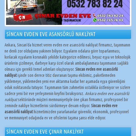
SİNCAN EVDEN EVE ASANSÖRLÜ NAKLİYAT
Ankara, Sincan’da hizmet veren evden eve asansörlü nakliyat firmamız, taşınmanın
ne denli zor olduğunu yakinen biliyor. Eşyaların odalara göre toparlanması,
kırılacak eşyaların korunaklı şekilde kategorize edilmesi, beyaz eşya ve teknolojik
ürünlerin çizilmeye, darbeye karşı özel olarak ambalajlanması taşınmanın sağlıklı
olması için gerekli temel adımları oluşturuyor.
Sincan evden eve asansörlü
nakliyat
işinde son derece titiz davranan taşıma ekibimiz, paketlemeden
yüklemeye, yüklemeden yeni eve aktarıma kadar her aşamada eşya güvenliğini
odak noktasında tutuyor. Taşınmanın tüm zahmetini ustalıkla üstleniyor ve sizlere
sadece yeni bir eve yerleşmenin keyfini bırakıyoruz.
Ankara evden eve asansörlü
nakliyat
sektöründe müşteri memnuniyetiyle öne çıkan firmamız, profesyonel bir
zeminde nakliye hizmetlerini sürdürmeye devam ediyor.
Sincan evden eve
asansörlü nakliyat
hizmetimizden yararlananlar güvenilir, ekonomik, profesyonel
ve memnuniyet odağında ev ve ofislerini taşıma şansı elde ediyor.
SİNCAN EVDEN EVE ÇINAR NAKLİYAT