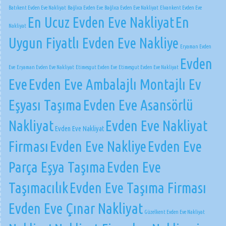
Batıkent Evden Eve Nakliyat
Bağlıca Evden Eve
Bağlıca Evden Eve Nakliyat
Elvankent Evden Eve
En Ucuz Evden Eve Nakliyat
En
Nakliyat
Uygun Fiyatlı Evden Eve Nakliye
Eryaman Evden
Evden
Eve
Eryaman Evden Eve Nakliyat
Etimesgut Evden Eve
Etimesgut Evden Eve Nakliyat
Eve
Evden Eve Ambalajlı Montajlı Ev
Eşyası Taşıma
Evden Eve Asansörlü
Nakliyat
Evden Eve Nakliyat
Evden Eve Nakliyat
Firması
Evden Eve Nakliye
Evden Eve
Parça Eşya Taşıma
Evden Eve
Taşımacılık
Evden Eve Taşıma Firması
Evden Eve Çınar Nakliyat
Güzelkent Evden Eve Nakliyat