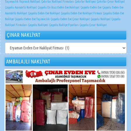
Taşımacılık
Yapracık Nakliyat
Çakırlar Nakliyat Firmaları
Çakırlar Nakliyeci
Çakırlar Çınar Nakliyat
Çayyolu Asansörlü Nakliyat
Çayyolu En Ucuz Evden Eve Nakliyat
Çayyolu Evden Eve
Çayyolu Evden Eve
Asansörlü Nakliyat
Çayyolu Evden Eve Nakliyat
Çayyolu Evden Eve Nakliyat Firması
Çayyolu Evden Eve
Nakliye
Çayyolu Evden Eve Taşımacılık
Çayyolu Evden Eve Çınar Nakliyat
Çayyolu Nakliyat
Çayyolu
Nakliyat Firmaları
Çayyolu Nakliyeci
Çayyolu Nakliye Fiyatları
Çayyolu Çınar Nakliyat
ÇINAR NAKLİYAT
ÇINAR
NAKLİYAT
AMBALAJLI NAKLİYAT