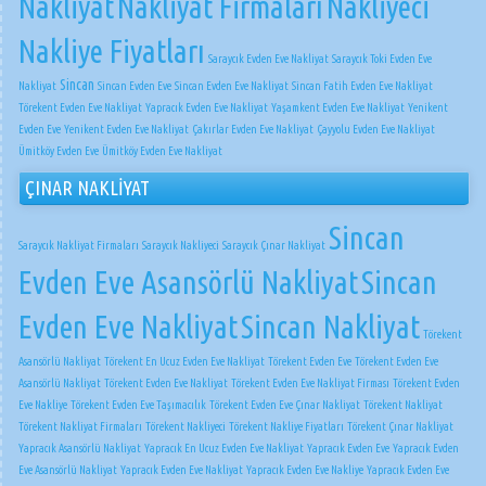
Nakliyat
Nakliyat Firmaları
Nakliyeci
Nakliye Fiyatları
Saraycık Evden Eve Nakliyat
Saraycık Toki Evden Eve
Sincan
Nakliyat
Sincan Evden Eve
Sincan Evden Eve Nakliyat
Sincan Fatih Evden Eve Nakliyat
Törekent Evden Eve Nakliyat
Yapracık Evden Eve Nakliyat
Yaşamkent Evden Eve Nakliyat
Yenikent
Evden Eve
Yenikent Evden Eve Nakliyat
Çakırlar Evden Eve Nakliyat
Çayyolu Evden Eve Nakliyat
Ümitköy Evden Eve
Ümitköy Evden Eve Nakliyat
ÇINAR NAKLİYAT
Sincan
Saraycık Nakliyat Firmaları
Saraycık Nakliyeci
Saraycık Çınar Nakliyat
Evden Eve Asansörlü Nakliyat
Sincan
Evden Eve Nakliyat
Sincan Nakliyat
Törekent
Asansörlü Nakliyat
Törekent En Ucuz Evden Eve Nakliyat
Törekent Evden Eve
Törekent Evden Eve
Asansörlü Nakliyat
Törekent Evden Eve Nakliyat
Törekent Evden Eve Nakliyat Firması
Törekent Evden
Eve Nakliye
Törekent Evden Eve Taşımacılık
Törekent Evden Eve Çınar Nakliyat
Törekent Nakliyat
Törekent Nakliyat Firmaları
Törekent Nakliyeci
Törekent Nakliye Fiyatları
Törekent Çınar Nakliyat
Yapracık Asansörlü Nakliyat
Yapracık En Ucuz Evden Eve Nakliyat
Yapracık Evden Eve
Yapracık Evden
Eve Asansörlü Nakliyat
Yapracık Evden Eve Nakliyat
Yapracık Evden Eve Nakliye
Yapracık Evden Eve