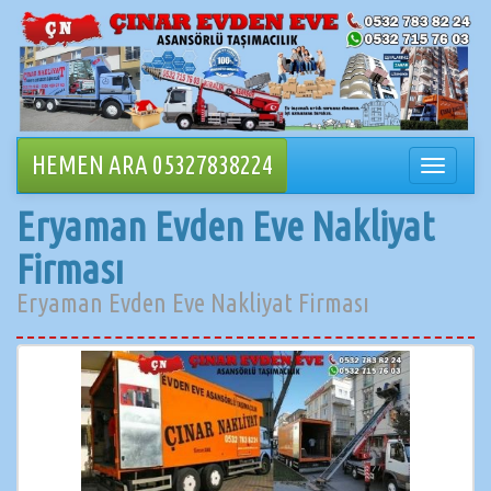
İçeriğe
geçin
HEMEN ARA 05327838224
Navigasy
değiştir
Eryaman Evden Eve Nakliyat
Firması
Eryaman Evden Eve Nakliyat Firması