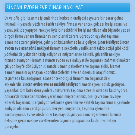
SİNCAN EVDEN EVE ÇINAR NAKLİYAT
Ev ve ofis gibi taşınma işlemlerinde herkesin endişesi eşyalara bir zarar gelme
ihtimali. Piyasada yüzlerce farklı nakliye firması var ancak çok azı bu işi resmi ve
yasal şekilde yapıyor. Nakliye öyle bir sektör ki bu işi merdiven altı biçimde yapan
birçok firma var. Bu firmalar ev sahiplerini zarara uğratıyor, eşyalar taşınma
esnasında zarar görüyor, çalınıyor, kullanılamaz hale geliyor.
Çınar Nakliyat Sincan
evden eve asansörlü nakliyat
firmamız sektörün yeniliklerini takip ettiği gibi kötü
yönlerini de yakından takip ediyor ve müşterilerine kaliteli, güvenilir nakliye
hizmeti sunuyor. Firmamız Kumru evden eve nakliyat ile taşınmak zahmet olmaktan
çıkıyor, keyfe dönüşüyor. Alanında uzman paketleme ve taşıma ekibi, hizmet
zamanlamasını ayarlayan koordinatörlerimiz ve en önemlisi araç filomuz,
taşınmada kullandığımız asansör teknolojisi firmamızın başarısındaki
etkenlerdir.
Sincan evden eve asansörlü nakliyat
hizmetine yeni soluk getiriyor,
yaşanılan tüm kötü deneyimleri unutturarak taşınma stresini ortadan kaldırıyoruz.
Ankara’da hizmetlerimizden yararlanan müşterilerimiz, bizi çevresine tavsiye
ederek başarımızı perçinliyor. Sektörde güvenilir ve kaliteli taşıma firması şeklinde
anılıyor olmanın verdiği gururu her yeni müşteride, taşınma işleminde
sürdürüyoruz. Ev ve ofislerinizi taşımayı düşünüyorsanız eğer hemen bizimle
iletişime geçin nakliye ücretlerinden taşınma programına kadar her detayı
görüşelim.