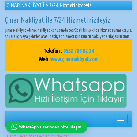
ÇINAR NAKLİYAT İle 7/24 Hizmetinizdeyiz
Çınar Nakliyat İle 7/24 Hizmetinizdeyiz
Çınar Nakliyat olarak nakliyat konusunda tecrübeli bir şekilde hizmet sunmaktayız.
Ankara içi veya şehirler arası nakliyat hizmeti için Kumru Nakliyat’a ulaşabilirsiniz.
Telefon :
0532 783 82 24
Web :
www.çınarnakliyat.com
Navigasy
değiştir
WhatsApp üzerinden bize ulaşın
Tasarım:
Sincan Evden Eve Asansörlü Nakliyat