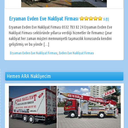
Eryaman Evden Eve Nakliyat Firması
5 (1)
Eryaman Evden Eve Nakliyat Firması 0532 783 82 24 Eryaman Evden Eve
Nakliyat Firması sektöründe yıllarca verdiği hizmetler ile firmamız Çınar
nakliyat her zaman müşteri memnuniyetli taşımacılık konusunda kendini
geliştirmiş ve bu yönde […]
Eryaman Evden Eve Nakliyat Firması
,
Evden Eve Nakliyat Firması
Hemen ARA Nakliyecim