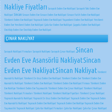
Nakliye Fiyatları
Saraycık Evden Eve Nakliyat
Saraycık Toki Evden Eve
Sincan
Nakliyat
Sincan Evden Eve
Sincan Evden Eve Nakliyat
Sincan Fatih Evden Eve Nakliyat
Törekent Evden Eve Nakliyat
Yapracık Evden Eve Nakliyat
Yaşamkent Evden Eve Nakliyat
Yenikent
Evden Eve
Yenikent Evden Eve Nakliyat
Çakırlar Evden Eve Nakliyat
Çayyolu Evden Eve Nakliyat
Ümitköy Evden Eve
Ümitköy Evden Eve Nakliyat
ÇINAR NAKLİYAT
Sincan
Saraycık Nakliyat Firmaları
Saraycık Nakliyeci
Saraycık Çınar Nakliyat
Evden Eve Asansörlü Nakliyat
Sincan
Evden Eve Nakliyat
Sincan Nakliyat
Törekent
Asansörlü Nakliyat
Törekent En Ucuz Evden Eve Nakliyat
Törekent Evden Eve
Törekent Evden Eve
Asansörlü Nakliyat
Törekent Evden Eve Nakliyat
Törekent Evden Eve Nakliyat Firması
Törekent Evden
Eve Nakliye
Törekent Evden Eve Taşımacılık
Törekent Evden Eve Çınar Nakliyat
Törekent Nakliyat
Törekent Nakliyat Firmaları
Törekent Nakliyeci
Törekent Nakliye Fiyatları
Törekent Çınar Nakliyat
Yapracık Asansörlü Nakliyat
Yapracık En Ucuz Evden Eve Nakliyat
Yapracık Evden Eve
Yapracık Evden
Eve Asansörlü Nakliyat
Yapracık Evden Eve Nakliyat
Yapracık Evden Eve Nakliye
Yapracık Evden Eve
Taşımacılık
Yapracık Nakliyat
Çakırlar Nakliyat Firmaları
Çakırlar Nakliyeci
Çakırlar Çınar Nakliyat