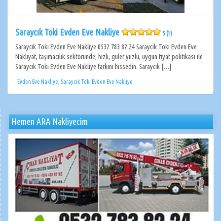
Saraycık Toki Evden Eve Nakliye
5 (1)
Saraycık Toki Evden Eve Nakliye 0532 783 82 24 Saraycık Toki Evden Eve
Nakliyat, taşımacılık sektöründe; hızlı, güler yüzlü, uygun fiyat politikası ile
Saraycık Toki Evden Eve Nakliye farkını hissedin. Saraycık […]
Evden Eve Nakliye
,
Saraycık Toki Evden Eve Nakliye
Hemen ARA Nakliyecim