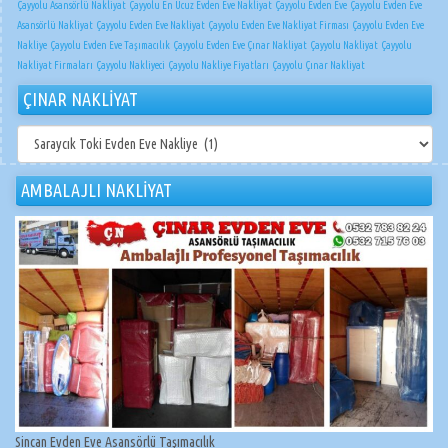
Çayyolu Asansörlü Nakliyat
Çayyolu En Ucuz Evden Eve Nakliyat
Çayyolu Evden Eve
Çayyolu Evden Eve
Asansörlü Nakliyat
Çayyolu Evden Eve Nakliyat
Çayyolu Evden Eve Nakliyat Firması
Çayyolu Evden Eve
Nakliye
Çayyolu Evden Eve Taşımacılık
Çayyolu Evden Eve Çınar Nakliyat
Çayyolu Nakliyat
Çayyolu
Nakliyat Firmaları
Çayyolu Nakliyeci
Çayyolu Nakliye Fiyatları
Çayyolu Çınar Nakliyat
ÇINAR NAKLİYAT
ÇINAR
NAKLİYAT
AMBALAJLI NAKLİYAT
Sincan Evden Eve Asansörlü Taşımacılık