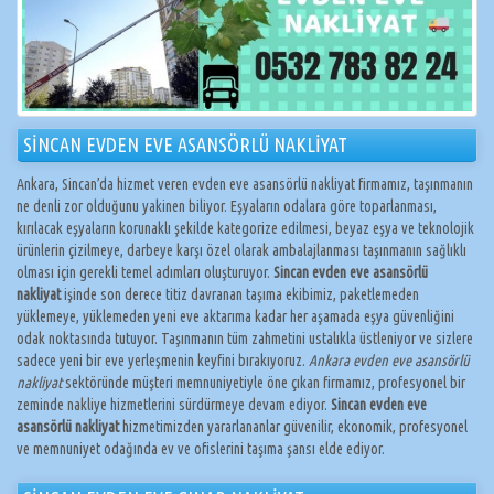
SİNCAN EVDEN EVE ASANSÖRLÜ NAKLİYAT
Ankara, Sincan’da hizmet veren evden eve asansörlü nakliyat firmamız, taşınmanın
ne denli zor olduğunu yakinen biliyor. Eşyaların odalara göre toparlanması,
kırılacak eşyaların korunaklı şekilde kategorize edilmesi, beyaz eşya ve teknolojik
ürünlerin çizilmeye, darbeye karşı özel olarak ambalajlanması taşınmanın sağlıklı
olması için gerekli temel adımları oluşturuyor.
Sincan evden eve asansörlü
nakliyat
işinde son derece titiz davranan taşıma ekibimiz, paketlemeden
yüklemeye, yüklemeden yeni eve aktarıma kadar her aşamada eşya güvenliğini
odak noktasında tutuyor. Taşınmanın tüm zahmetini ustalıkla üstleniyor ve sizlere
sadece yeni bir eve yerleşmenin keyfini bırakıyoruz.
Ankara evden eve asansörlü
nakliyat
sektöründe müşteri memnuniyetiyle öne çıkan firmamız, profesyonel bir
zeminde nakliye hizmetlerini sürdürmeye devam ediyor.
Sincan evden eve
asansörlü nakliyat
hizmetimizden yararlananlar güvenilir, ekonomik, profesyonel
ve memnuniyet odağında ev ve ofislerini taşıma şansı elde ediyor.