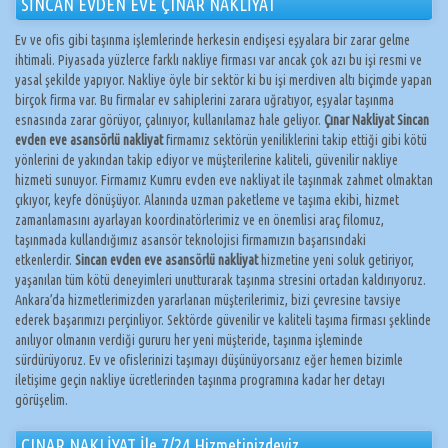
SİNCAN EVDEN EVE ÇINAR NAKLİYAT
Ev ve ofis gibi taşınma işlemlerinde herkesin endişesi eşyalara bir zarar gelme
ihtimali. Piyasada yüzlerce farklı nakliye firması var ancak çok azı bu işi resmi ve
yasal şekilde yapıyor. Nakliye öyle bir sektör ki bu işi merdiven altı biçimde yapan
birçok firma var. Bu firmalar ev sahiplerini zarara uğratıyor, eşyalar taşınma
esnasında zarar görüyor, çalınıyor, kullanılamaz hale geliyor.
Çınar Nakliyat Sincan
evden eve asansörlü nakliyat
firmamız sektörün yeniliklerini takip ettiği gibi kötü
yönlerini de yakından takip ediyor ve müşterilerine kaliteli, güvenilir nakliye
hizmeti sunuyor. Firmamız Kumru evden eve nakliyat ile taşınmak zahmet olmaktan
çıkıyor, keyfe dönüşüyor. Alanında uzman paketleme ve taşıma ekibi, hizmet
zamanlamasını ayarlayan koordinatörlerimiz ve en önemlisi araç filomuz,
taşınmada kullandığımız asansör teknolojisi firmamızın başarısındaki
etkenlerdir.
Sincan evden eve asansörlü nakliyat
hizmetine yeni soluk getiriyor,
yaşanılan tüm kötü deneyimleri unutturarak taşınma stresini ortadan kaldırıyoruz.
Ankara’da hizmetlerimizden yararlanan müşterilerimiz, bizi çevresine tavsiye
ederek başarımızı perçinliyor. Sektörde güvenilir ve kaliteli taşıma firması şeklinde
anılıyor olmanın verdiği gururu her yeni müşteride, taşınma işleminde
sürdürüyoruz. Ev ve ofislerinizi taşımayı düşünüyorsanız eğer hemen bizimle
iletişime geçin nakliye ücretlerinden taşınma programına kadar her detayı
görüşelim.
ÇINAR NAKLİYAT İle 7/24 Hizmetinizdeyiz