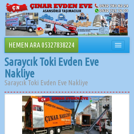
İçeriğe
geçin
HEMEN ARA 05327838224
Navigasy
değiştir
Saraycık Toki Evden Eve
Nakliye
Saraycık Toki Evden Eve Nakliye