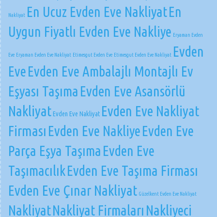
En Ucuz Evden Eve Nakliyat
En
Nakliyat
Uygun Fiyatlı Evden Eve Nakliye
Eryaman Evden
Evden
Eve
Eryaman Evden Eve Nakliyat
Etimesgut Evden Eve
Etimesgut Evden Eve Nakliyat
Eve
Evden Eve Ambalajlı Montajlı Ev
Eşyası Taşıma
Evden Eve Asansörlü
Nakliyat
Evden Eve Nakliyat
Evden Eve Nakliyat
Firması
Evden Eve Nakliye
Evden Eve
Parça Eşya Taşıma
Evden Eve
Taşımacılık
Evden Eve Taşıma Firması
Evden Eve Çınar Nakliyat
Güzelkent Evden Eve Nakliyat
Nakliyat
Nakliyat Firmaları
Nakliyeci