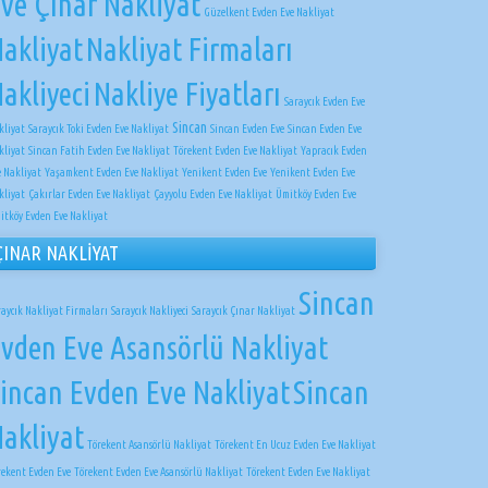
ve Çınar Nakliyat
Güzelkent Evden Eve Nakliyat
akliyat
Nakliyat Firmaları
akliyeci
Nakliye Fiyatları
Saraycık Evden Eve
Sincan
kliyat
Saraycık Toki Evden Eve Nakliyat
Sincan Evden Eve
Sincan Evden Eve
kliyat
Sincan Fatih Evden Eve Nakliyat
Törekent Evden Eve Nakliyat
Yapracık Evden
e Nakliyat
Yaşamkent Evden Eve Nakliyat
Yenikent Evden Eve
Yenikent Evden Eve
kliyat
Çakırlar Evden Eve Nakliyat
Çayyolu Evden Eve Nakliyat
Ümitköy Evden Eve
itköy Evden Eve Nakliyat
ÇINAR NAKLİYAT
Sincan
raycık Nakliyat Firmaları
Saraycık Nakliyeci
Saraycık Çınar Nakliyat
vden Eve Asansörlü Nakliyat
incan Evden Eve Nakliyat
Sincan
akliyat
Törekent Asansörlü Nakliyat
Törekent En Ucuz Evden Eve Nakliyat
rekent Evden Eve
Törekent Evden Eve Asansörlü Nakliyat
Törekent Evden Eve Nakliyat