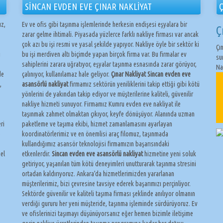
SİNCAN EVDEN EVE ÇINAR NAKLİYAT
Ç
ız,
Ev ve ofis gibi taşınma işlemlerinde herkesin endişesi eşyalara bir
Ç
zarar gelme ihtimali. Piyasada yüzlerce farklı nakliye firması var ancak
çok azı bu işi resmi ve yasal şekilde yapıyor. Nakliye öyle bir sektör ki
Çı
ı
bu işi merdiven altı biçimde yapan birçok firma var. Bu firmalar ev
su
sahiplerini zarara uğratıyor, eşyalar taşınma esnasında zarar görüyor,
Na
de
çalınıyor, kullanılamaz hale geliyor.
Çınar Nakliyat Sincan evden eve
,
asansörlü nakliyat
firmamız sektörün yeniliklerini takip ettiği gibi kötü
yönlerini de yakından takip ediyor ve müşterilerine kaliteli, güvenilir
nakliye hizmeti sunuyor. Firmamız Kumru evden eve nakliyat ile
taşınmak zahmet olmaktan çıkıyor, keyfe dönüşüyor. Alanında uzman
ri
paketleme ve taşıma ekibi, hizmet zamanlamasını ayarlayan
e
koordinatörlerimiz ve en önemlisi araç filomuz, taşınmada
kullandığımız asansör teknolojisi firmamızın başarısındaki
el
etkenlerdir.
Sincan evden eve asansörlü nakliyat
hizmetine yeni soluk
getiriyor, yaşanılan tüm kötü deneyimleri unutturarak taşınma stresini
ortadan kaldırıyoruz. Ankara’da hizmetlerimizden yararlanan
müşterilerimiz, bizi çevresine tavsiye ederek başarımızı perçinliyor.
Sektörde güvenilir ve kaliteli taşıma firması şeklinde anılıyor olmanın
verdiği gururu her yeni müşteride, taşınma işleminde sürdürüyoruz. Ev
ve ofislerinizi taşımayı düşünüyorsanız eğer hemen bizimle iletişime