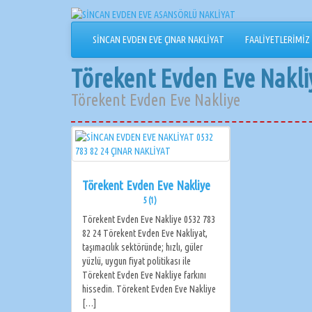
İçeriğe
geçin
SİNCAN EVDEN EVE ÇINAR NAKLİYAT
FAALİYETLERİMİZ
Törekent Evden Eve Nakli
Törekent Evden Eve Nakliye
Törekent Evden Eve Nakliye
5 (1)
Törekent Evden Eve Nakliye 0532 783
82 24 Törekent Evden Eve Nakliyat,
taşımacılık sektöründe; hızlı, güler
yüzlü, uygun fiyat politikası ile
Törekent Evden Eve Nakliye farkını
hissedin. Törekent Evden Eve Nakliye
[…]