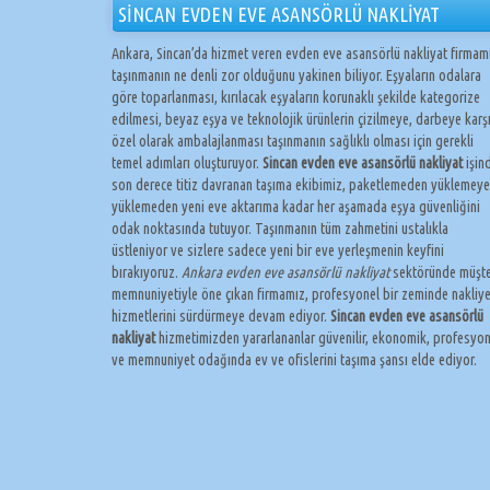
SİNCAN EVDEN EVE ASANSÖRLÜ NAKLİYAT
Ankara, Sincan’da hizmet veren evden eve asansörlü nakliyat firmam
taşınmanın ne denli zor olduğunu yakinen biliyor. Eşyaların odalara
göre toparlanması, kırılacak eşyaların korunaklı şekilde kategorize
edilmesi, beyaz eşya ve teknolojik ürünlerin çizilmeye, darbeye karş
özel olarak ambalajlanması taşınmanın sağlıklı olması için gerekli
temel adımları oluşturuyor.
Sincan evden eve asansörlü nakliyat
işin
son derece titiz davranan taşıma ekibimiz, paketlemeden yüklemeye
yüklemeden yeni eve aktarıma kadar her aşamada eşya güvenliğini
odak noktasında tutuyor. Taşınmanın tüm zahmetini ustalıkla
üstleniyor ve sizlere sadece yeni bir eve yerleşmenin keyfini
bırakıyoruz.
Ankara evden eve asansörlü nakliyat
sektöründe müşte
memnuniyetiyle öne çıkan firmamız, profesyonel bir zeminde nakliy
hizmetlerini sürdürmeye devam ediyor.
Sincan evden eve asansörlü
nakliyat
hizmetimizden yararlananlar güvenilir, ekonomik, profesyon
ve memnuniyet odağında ev ve ofislerini taşıma şansı elde ediyor.