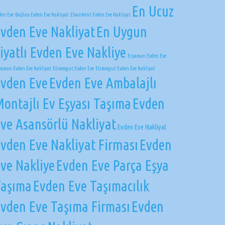
En Ucuz
den Eve
Bağlıca Evden Eve Nakliyat
Elvankent Evden Eve Nakliyat
vden Eve Nakliyat
En Uygun
iyatlı Evden Eve Nakliye
Eryaman Evden Eve
yaman Evden Eve Nakliyat
Etimesgut Evden Eve
Etimesgut Evden Eve Nakliyat
vden Eve
Evden Eve Ambalajlı
ontajlı Ev Eşyası Taşıma
Evden
ve Asansörlü Nakliyat
Evden Eve Nakliyat
vden Eve Nakliyat Firması
Evden
ve Nakliye
Evden Eve Parça Eşya
Taşıma
Evden Eve Taşımacılık
vden Eve Taşıma Firması
Evden