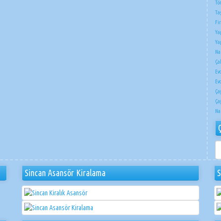
Tö
Ta
Fi
Ya
Ya
Na
Çak
Ev
Ev
Ça
Ça
Na
ÇI
NA
Sincan Asansör Kiralama
S