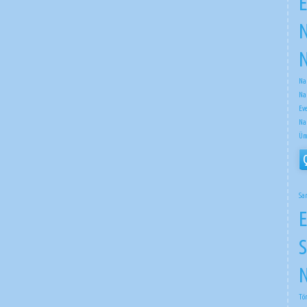
E
N
N
Na
Na
Ev
Na
Üm
Sa
E
S
N
Tö