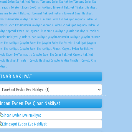
rekent Evden Eve Nakliyat Firması
Törekent Evden Eve Nakliye
Törekent Evden Eve
şımacılık
Törekent Evden Eve Çınar Nakliyat
Törekent Nakliyat
Törekent Nakliyat
rmaları
Törekent Nakliyeci
Törekent Nakliye Fiyatları
Törekent Çınar Nakliyat
pracık Asansörlü Nakliyat
Yapracık En Ucuz Evden Eve Nakliyat
Yapracık Evden Eve
pracık Evden Eve Asansörlü Nakliyat
Yapracık Evden Eve Nakliyat
Yapracık Evden Eve
kliye
Yapracık Evden Eve Taşımacılık
Yapracık Nakliyat
Çakırlar Nakliyat Firmaları
ırlar Nakliyeci
Çakırlar Çınar Nakliyat
Çayyolu Asansörlü Nakliyat
Çayyolu En Ucuz
den Eve Nakliyat
Çayyolu Evden Eve
Çayyolu Evden Eve Asansörlü Nakliyat
Çayyolu
den Eve Nakliyat
Çayyolu Evden Eve Nakliyat Firması
Çayyolu Evden Eve Nakliye
yyolu Evden Eve Taşımacılık
Çayyolu Evden Eve Çınar Nakliyat
Çayyolu Nakliyat
yyolu Nakliyat Firmaları
Çayyolu Nakliyeci
Çayyolu Nakliye Fiyatları
Çayyolu Çınar
kliyat
ÇINAR NAKLİYAT
NAR
KLİYAT
incan Evden Eve Çınar Nakliyat