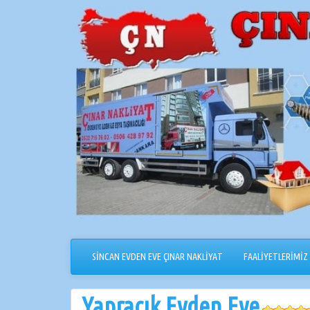
İçeriğe
geçin
SİNCAN EVDEN EVE ÇINAR NAKLİYAT
FAALİYETLERİMİZ
Yapracık Evden Eve