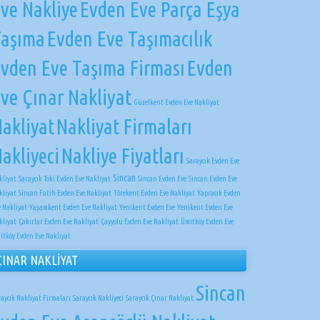
ve Nakliye
Evden Eve Parça Eşya
Taşıma
Evden Eve Taşımacılık
vden Eve Taşıma Firması
Evden
ve Çınar Nakliyat
Güzelkent Evden Eve Nakliyat
akliyat
Nakliyat Firmaları
akliyeci
Nakliye Fiyatları
Saraycık Evden Eve
Sincan
kliyat
Saraycık Toki Evden Eve Nakliyat
Sincan Evden Eve
Sincan Evden Eve
kliyat
Sincan Fatih Evden Eve Nakliyat
Törekent Evden Eve Nakliyat
Yapracık Evden
e Nakliyat
Yaşamkent Evden Eve Nakliyat
Yenikent Evden Eve
Yenikent Evden Eve
kliyat
Çakırlar Evden Eve Nakliyat
Çayyolu Evden Eve Nakliyat
Ümitköy Evden Eve
itköy Evden Eve Nakliyat
ÇINAR NAKLİYAT
Sincan
raycık Nakliyat Firmaları
Saraycık Nakliyeci
Saraycık Çınar Nakliyat