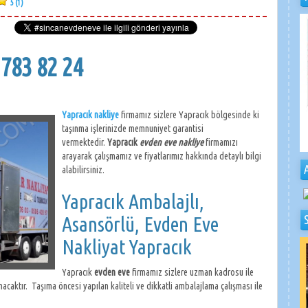
5 (1)
 783 82 24
Yapracık nakliye
firmamız sizlere Yapracık bölge
sinde ki
taşınma işlerinizde memnuniyet garantisi
vermektedir.
Yapracık
evden eve nakliye
firmamızı
arayarak çalışmamız ve fiyatlarımız hakkında detaylı bilgi
alabilirsiniz.
Yapracık Ambalajlı,
Asansörlü, Evden Eve
Nakliyat Yapracık
Yapracık
evden eve
firmamız sizlere uzman kadrosu ile
caktır. Taşıma öncesi yapılan kaliteli ve dikkatli ambalajlama çalışması ile