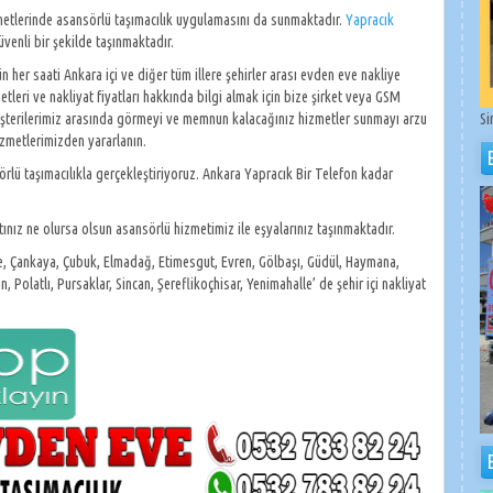
metlerinde asansörlü taşımacılık uygulamasını da sunmaktadır.
Yapracık
venli bir şekilde taşınmaktadır.
 her saati Ankara içi ve diğer tüm illere şehirler arası evden eve nakliye
leri ve nakliyat fiyatları hakkında bilgi almak için bize şirket veya GSM
 müşterilerimiz arasında görmeyi ve memnun kalacağınız hizmetler sunmayı arzu
Si
zmetlerimizden yararlanın.
sörlü taşımacılıkla gerçekleştiriyoruz. Ankara Yapracık Bir Telefon kadar
atınız ne olursa olsun asansörlü hizmetimiz ile eşyalarınız taşınmaktadır.
re, Çankaya, Çubuk, Elmadağ, Etimesgut, Evren, Gölbaşı, Güdül, Haymana,
olatlı, Pursaklar, Sincan, Şereflikoçhisar, Yenimahalle’ de şehir içi nakliyat