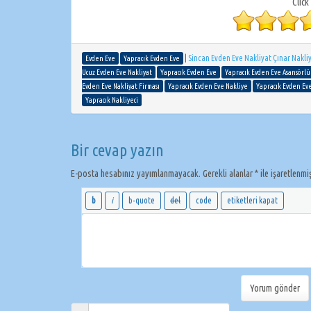
Click
|
Sincan Evden Eve Nakliyat Çınar Nakli
Evden Eve
Yapracık Evden Eve
Ucuz Evden Eve Nakliyat
Yapracık Evden Eve
Yapracık Evden Eve Asansörlü
Evden Eve Nakliyat Firması
Yapracık Evden Eve Nakliye
Yapracık Evden Eve
Yapracık Nakliyeci
Bir cevap yazın
E-posta hesabınız yayımlanmayacak.
Gerekli alanlar
*
ile işaretlenmi