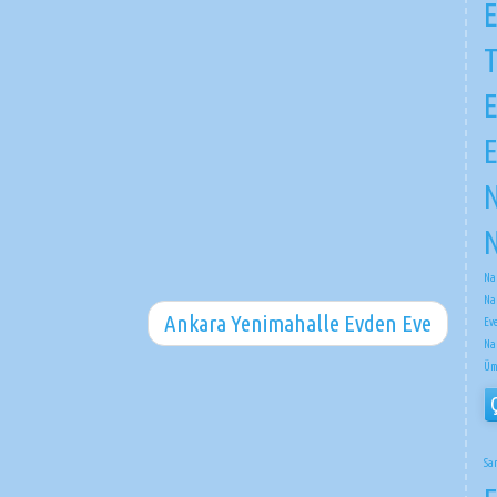
E
E
E
N
N
Na
Na
Ankara Yenimahalle Evden Eve
Ev
Na
Üm
Sa