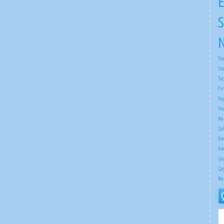
E
S
N
Tö
Tö
Ta
Fi
Ya
Ya
Na
Çak
Ev
Ev
Ça
Ça
Na
ÇI
NA