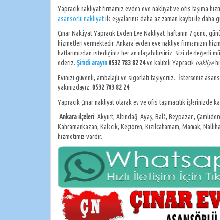
Yapracık nakliyat firmamız evden eve nakliyat ve ofis taşıma hiz
asansörlü nakliyat
ile eşyalarınız daha az zaman kaybı ile daha gü
Çınar Nakliyat Yapracık Evden Eve Nakliyat, haftanın 7 günü, günün
hizmetleri vermektedir. Ankara evden eve nakliye firmamızın hizmet
hatlarımızdan istediğiniz her an ulaşabilirsiniz. Sizi de değerli
ederiz.
Şimdi arayın
0532 783 82 24
ve kaliteli Yapracık
nakliye
hi
Evinizi güvenli, ambalajlı ve sigorlatı taşıyoruz. İsterseniz asan
yakınızdayız.
0532 783 82 24
Yapracık Çınar nakliyat olarak ev ve ofis taşımacılık işlerinizde k
Ankara
ilçeleri
: Akyurt, Altındağ, Ayaş, Balâ, Beypazarı, Çamlıde
Kahramankazan, Kalecik, Keçiören, Kızılcahamam, Mamak, Nallıhan, P
hizmetimiz vardır.