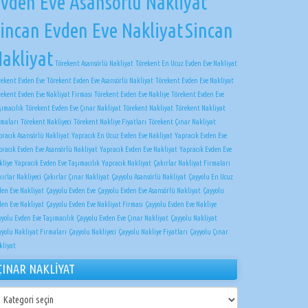
vden Eve Asansörlü Nakliyat
incan Evden Eve Nakliyat
Sincan
akliyat
Törekent Asansörlü Nakliyat
Törekent En Ucuz Evden Eve Nakliyat
rekent Evden Eve
Törekent Evden Eve Asansörlü Nakliyat
Törekent Evden Eve Nakliyat
rekent Evden Eve Nakliyat Firması
Törekent Evden Eve Nakliye
Törekent Evden Eve
şımacılık
Törekent Evden Eve Çınar Nakliyat
Törekent Nakliyat
Törekent Nakliyat
rmaları
Törekent Nakliyeci
Törekent Nakliye Fiyatları
Törekent Çınar Nakliyat
pracık Asansörlü Nakliyat
Yapracık En Ucuz Evden Eve Nakliyat
Yapracık Evden Eve
pracık Evden Eve Asansörlü Nakliyat
Yapracık Evden Eve Nakliyat
Yapracık Evden Eve
kliye
Yapracık Evden Eve Taşımacılık
Yapracık Nakliyat
Çakırlar Nakliyat Firmaları
ırlar Nakliyeci
Çakırlar Çınar Nakliyat
Çayyolu Asansörlü Nakliyat
Çayyolu En Ucuz
den Eve Nakliyat
Çayyolu Evden Eve
Çayyolu Evden Eve Asansörlü Nakliyat
Çayyolu
den Eve Nakliyat
Çayyolu Evden Eve Nakliyat Firması
Çayyolu Evden Eve Nakliye
yyolu Evden Eve Taşımacılık
Çayyolu Evden Eve Çınar Nakliyat
Çayyolu Nakliyat
yyolu Nakliyat Firmaları
Çayyolu Nakliyeci
Çayyolu Nakliye Fiyatları
Çayyolu Çınar
kliyat
ÇINAR NAKLİYAT
NAR
KLİYAT