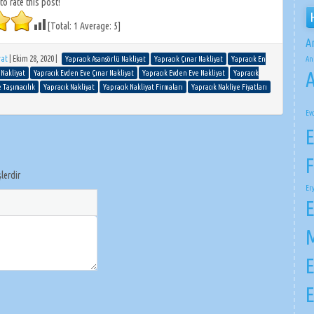
 to rate this post!
[Total:
1
Average:
5
]
A
yat
|
Ekim 28, 2020
|
Yapracık Asansörlü Nakliyat
Yapracık Çınar Nakliyat
Yapracık En
An
A
 Nakliyat
Yapracık Evden Eve Çınar Nakliyat
Yapracık Evden Eve Nakliyat
Yapracık
 Taşımacılık
Yapracık Nakliyat
Yapracık Nakliyat Firmaları
Yapracık Nakliye Fiyatları
Ev
E
F
şlerdir
Er
E
M
E
E