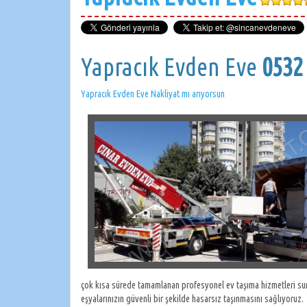
Yapracık Evden Eve
0532
Yapracık Evden Eve Nakliyat mı arıyorsun
çok kısa sürede tamamlanan profesyonel ev taşıma hizmetleri suna
eşyalarınızın güvenli bir şekilde hasarsız taşınmasını sağlıyoruz.