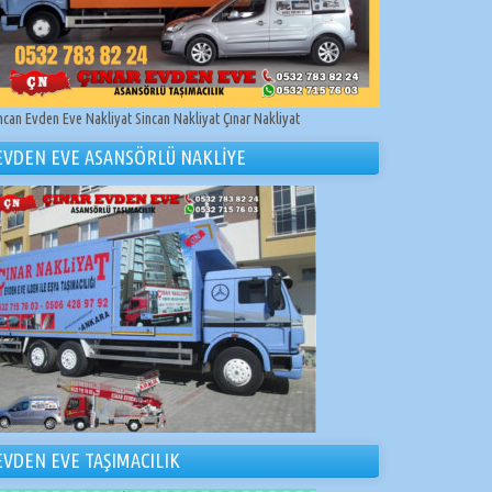
ncan Evden Eve Nakliyat Sincan Nakliyat Çınar Nakliyat
EVDEN EVE ASANSÖRLÜ NAKLİYE
EVDEN EVE TAŞIMACILIK