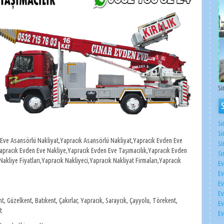
Si
Si
Si
Eve Asansörlü Nakliyat,Yapracık Asansörlü Nakliyat,Yapracık Evden Eve
Si
Yapracık Evden Eve Nakliye,Yapracık Evden Eve Taşımacılık,Yapracık Evden
Si
akliye Fiyatları,Yapracık Nakliyeci,Yapracık Nakliyat Firmaları,Yapracık
Ev
Ev
Ev
Ev
, Güzelkent, Batıkent, Çakırlar, Yapracık, Saraycık, Çayyolu, Törekent,
Ev
t
Ev