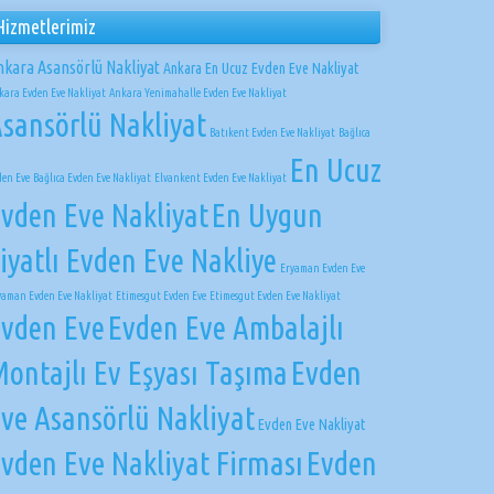
Hizmetlerimiz
nkara Asansörlü Nakliyat
Ankara En Ucuz Evden Eve Nakliyat
kara Evden Eve Nakliyat
Ankara Yenimahalle Evden Eve Nakliyat
sansörlü Nakliyat
Batıkent Evden Eve Nakliyat
Bağlıca
En Ucuz
den Eve
Bağlıca Evden Eve Nakliyat
Elvankent Evden Eve Nakliyat
vden Eve Nakliyat
En Uygun
iyatlı Evden Eve Nakliye
Eryaman Evden Eve
yaman Evden Eve Nakliyat
Etimesgut Evden Eve
Etimesgut Evden Eve Nakliyat
vden Eve
Evden Eve Ambalajlı
ontajlı Ev Eşyası Taşıma
Evden
ve Asansörlü Nakliyat
Evden Eve Nakliyat
vden Eve Nakliyat Firması
Evden