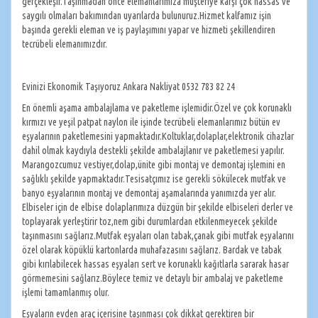
gerçekleşir.Taşınmadan önce elemanlarımıza müşteriye karşı çok hassas ve
saygılı olmaları bakımından uyarılarda bulunuruz.Hizmet kalfamız işin
başında gerekli eleman ve iş paylaşımını yapar ve hizmeti şekillendiren
tecrübeli elemanımızdır.
Evinizi Ekonomik Taşıyoruz Ankara Nakliyat 0532 783 82 24
En önemli aşama ambalajlama ve paketleme işlemidir.Özel ve çok korunaklı
kırmızı ve yeşil patpat naylon ile işinde tecrübeli elemanlarımız bütün ev
eşyalarının paketlemesini yapmaktadır.Koltuklar,dolaplar,elektronik cihazlar
dahil olmak kaydıyla destekli şekilde ambalajlanır ve paketlemesi yapılır.
Marangozcumuz vestiyer,dolap,ünite gibi montaj ve demontaj işlemini en
sağlıklı şekilde yapmaktadır.Tesisatçımız ise gerekli sökülecek mutfak ve
banyo eşyalarının montaj ve demontaj aşamalarında yanımızda yer alır.
Elbiseler için de elbise dolaplarımıza düzgün bir şekilde elbiseleri derler ve
toplayarak yerleştirir toz,nem gibi durumlardan etkilenmeyecek şekilde
taşınmasını sağlarız.Mutfak eşyaları olan tabak,çanak gibi mutfak eşyalarını
özel olarak köpüklü kartonlarda muhafazasını sağlarız. Bardak ve tabak
gibi kırılabilecek hassas eşyaları sert ve korunaklı kağıtlarla sararak hasar
görmemesini sağlarız.Böylece temiz ve detaylı bir ambalaj ve paketleme
işlemi tamamlanmış olur.
Eşyaların evden araç içerisine taşınması çok dikkat gerektiren bir