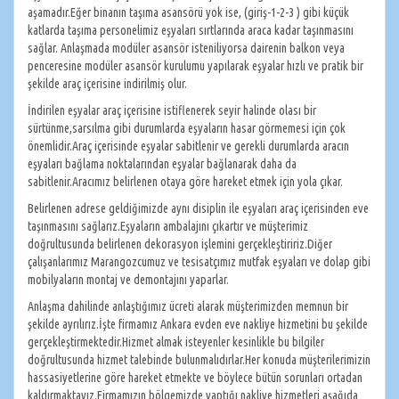
aşamadır.Eğer binanın taşıma asansörü yok ise, (giriş-1-2-3 ) gibi küçük
katlarda taşıma personelimiz eşyaları sırtlarında araca kadar taşınmasını
sağlar. Anlaşmada modüler asansör isteniliyorsa dairenin balkon veya
penceresine modüler asansör kurulumu yapılarak eşyalar hızlı ve pratik bir
şekilde araç içerisine indirilmiş olur.
İndirilen eşyalar araç içerisine istiflenerek seyir halinde olası bir
sürtünme,sarsılma gibi durumlarda eşyaların hasar görmemesi için çok
önemlidir.Araç içerisinde eşyalar sabitlenir ve gerekli durumlarda aracın
eşyaları bağlama noktalarından eşyalar bağlanarak daha da
sabitlenir.Aracımız belirlenen otaya göre hareket etmek için yola çıkar.
Belirlenen adrese geldiğimizde aynı disiplin ile eşyaları araç içerisinden eve
taşınmasını sağlarız.Eşyaların ambalajını çıkartır ve müşterimiz
doğrultusunda belirlenen dekorasyon işlemini gerçekleştiririz.Diğer
çalışanlarımız Marangozcumuz ve tesisatçımız mutfak eşyaları ve dolap gibi
mobilyaların montaj ve demontajını yaparlar.
Anlaşma dahilinde anlaştığımız ücreti alarak müşterimizden memnun bir
şekilde ayrılırız.İşte firmamız Ankara evden eve nakliye hizmetini bu şekilde
gerçekleştirmektedir.Hizmet almak isteyenler kesinlikle bu bilgiler
doğrultusunda hizmet talebinde bulunmalıdırlar.Her konuda müşterilerimizin
hassasiyetlerine göre hareket etmekte ve böylece bütün sorunları ortadan
kaldırmaktayız.Firmamızın bölgemizde yaptığı nakliye hizmetleri aşağıda