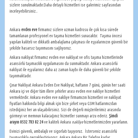
sizlere sunulmaktadır.Daha detaylı hizmetleri ise galerimiz sayfasından
inceleyebilirsiniz..
Ankara
evden eve
firmamız sizlere uzman kadrosu ile çok kısa sürede
tamamlanan profesyonel ev taşıma hizmetleri sunacaktır. Taşıma öncesi
yapılan kaliteli ve dikkatli ambalajlama çalışması ile eşyalarınızın güvenli bir
şekilde hasarsız taşınmasını sağlıyoruz.
Ankara nakliyat firmamız evden eve nakliyat ve ofis taşıma hizmetlerinde
asansörlü taşımacılık uygulamasını da sunmaktadır. Ankara asansörlü
nakliyat ile eşyalarınız daha az zaman kaybı ile daha güvenli bir şekilde
taşınmaktadır.
Çınar Nakliyat Ankara Evden Eve Nakliyat, haftanın 7 günü, günün her saati
Ankara içi ve diğer tüm illere şehirler arası evden eve nakliye hizmetleri
vermektedir. Ankara evden eve nakliye firmamızın hizmetleri ve nakliyat
fiyatları hakkında bilgi almak için bize şirket veya GSM hatlarımızdan
istediğiniz her an ulaşabilirsiniz. Sizi de değerli müşterilerimiz arasında
görmeyi ve memnun kalacağınız hizmetler sunmayı arzu ederiz.
Şimdi
arayın
0532 783 82 24
ve kaliteli Ankara
nakliye
hizmetlerimizden yararlanın.
Evinizi güvenli, ambalajlı ve sigorlatı taşıyoruz. İsterseniz asansörlü
taşımacılıkla gerçekleştiriyoruz. Ankara Ankara Bir Telefon kadar