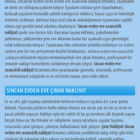
Ankara, Sincan’da hizmet veren evden eve asansörlü nakliyat firmamız, taşınmanın
ne denli zor olduğunu yakinen biliyor. Eşyaların odalara göre toparlanması,
kırılacak eşyaların korunaklı şekilde kategorize edilmesi, beyaz eşya ve teknolojik
ürünlerin çizilmeye, darbeye karşı özel olarak ambalajlanması taşınmanın sağlıklı
olması için gerekli temel adımları oluşturuyor.
Sincan evden eve asansörlü
nakliyat
işinde son derece titiz davranan taşıma ekibimiz, paketlemeden
yüklemeye, yüklemeden yeni eve aktarıma kadar her aşamada eşya güvenliğini
odak noktasında tutuyor. Taşınmanın tüm zahmetini ustalıkla üstleniyor ve sizlere
sadece yeni bir eve yerleşmenin keyfini bırakıyoruz.
Ankara evden eve asansörlü
nakliyat
sektöründe müşteri memnuniyetiyle öne çıkan firmamız, profesyonel bir
zeminde nakliye hizmetlerini sürdürmeye devam ediyor.
Sincan evden eve
asansörlü nakliyat
hizmetimizden yararlananlar güvenilir, ekonomik, profesyonel
ve memnuniyet odağında ev ve ofislerini taşıma şansı elde ediyor.
SİNCAN EVDEN EVE ÇINAR NAKLİYAT
Ev ve ofis gibi taşınma işlemlerinde herkesin endişesi eşyalara bir zarar gelme
ihtimali. Piyasada yüzlerce farklı nakliye firması var ancak çok azı bu işi resmi ve
yasal şekilde yapıyor. Nakliye öyle bir sektör ki bu işi merdiven altı biçimde yapan
birçok firma var. Bu firmalar ev sahiplerini zarara uğratıyor, eşyalar taşınma
esnasında zarar görüyor, çalınıyor, kullanılamaz hale geliyor.
Çınar Nakliyat Sincan
evden eve asansörlü nakliyat
firmamız sektörün yeniliklerini takip ettiği gibi kötü
yönlerini de yakından takip ediyor ve müşterilerine kaliteli, güvenilir nakliye