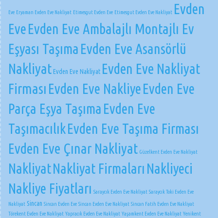
Evden
Eve
Eryaman Evden Eve Nakliyat
Etimesgut Evden Eve
Etimesgut Evden Eve Nakliyat
Eve
Evden Eve Ambalajlı Montajlı Ev
Eşyası Taşıma
Evden Eve Asansörlü
Nakliyat
Evden Eve Nakliyat
Evden Eve Nakliyat
Firması
Evden Eve Nakliye
Evden Eve
Parça Eşya Taşıma
Evden Eve
Taşımacılık
Evden Eve Taşıma Firması
Evden Eve Çınar Nakliyat
Güzelkent Evden Eve Nakliyat
Nakliyat
Nakliyat Firmaları
Nakliyeci
Nakliye Fiyatları
Saraycık Evden Eve Nakliyat
Saraycık Toki Evden Eve
Sincan
Nakliyat
Sincan Evden Eve
Sincan Evden Eve Nakliyat
Sincan Fatih Evden Eve Nakliyat
Törekent Evden Eve Nakliyat
Yapracık Evden Eve Nakliyat
Yaşamkent Evden Eve Nakliyat
Yenikent