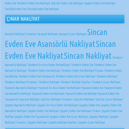
Evden Eve
Yenikent Evden Eve Nakliyat
Çakırlar Evden Eve Nakliyat
Çayyolu Evden Eve Nakliyat
Ümitköy Evden Eve
Ümitköy Evden Eve Nakliyat
ÇINAR NAKLİYAT
Sincan
Saraycık Nakliyat Firmaları
Saraycık Nakliyeci
Saraycık Çınar Nakliyat
Evden Eve Asansörlü Nakliyat
Sincan
Evden Eve Nakliyat
Sincan Nakliyat
Törekent
Asansörlü Nakliyat
Törekent En Ucuz Evden Eve Nakliyat
Törekent Evden Eve
Törekent Evden Eve
Asansörlü Nakliyat
Törekent Evden Eve Nakliyat
Törekent Evden Eve Nakliyat Firması
Törekent Evden
Eve Nakliye
Törekent Evden Eve Taşımacılık
Törekent Evden Eve Çınar Nakliyat
Törekent Nakliyat
Törekent Nakliyat Firmaları
Törekent Nakliyeci
Törekent Nakliye Fiyatları
Törekent Çınar Nakliyat
Yapracık Asansörlü Nakliyat
Yapracık En Ucuz Evden Eve Nakliyat
Yapracık Evden Eve
Yapracık Evden
Eve Asansörlü Nakliyat
Yapracık Evden Eve Nakliyat
Yapracık Evden Eve Nakliye
Yapracık Evden Eve
Taşımacılık
Yapracık Nakliyat
Çakırlar Nakliyat Firmaları
Çakırlar Nakliyeci
Çakırlar Çınar Nakliyat
Çayyolu Asansörlü Nakliyat
Çayyolu En Ucuz Evden Eve Nakliyat
Çayyolu Evden Eve
Çayyolu Evden Eve
Asansörlü Nakliyat
Çayyolu Evden Eve Nakliyat
Çayyolu Evden Eve Nakliyat Firması
Çayyolu Evden Eve
Nakliye
Çayyolu Evden Eve Taşımacılık
Çayyolu Evden Eve Çınar Nakliyat
Çayyolu Nakliyat
Çayyolu
Nakliyat Firmaları
Çayyolu Nakliyeci
Çayyolu Nakliye Fiyatları
Çayyolu Çınar Nakliyat