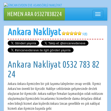
İçeriğe
geçin
HEMEN ARA 05327838224
Navigasy
değiştir
Ankara Nakliyat
5 (1)
Ankara Nakliyat 0532 783 82
24
Ankara Ankara ilçemizden bir çok taşınma taleplerine cevap verdik. İlçemiz
Ankara'nın önemli bir ilçesidir. Nakliye sektörünün gelişmesinde destek
oluşturan bir ilçemizdir. Ankara nakliye firmaları taşımacılığın odak noktasını
oluşturmuştur.İlçemizdeki İnsanlarımız hizmetlerde daima detaylara dikkat
eden bilinçli hizmet alan kişilerdir.Ankara Sincan genellikle en çok nakliyat
hizmeti alan ilçemizin başında gelir.