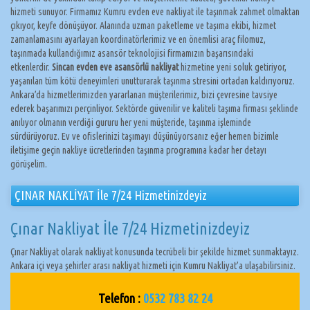
hizmeti sunuyor. Firmamız Kumru evden eve nakliyat ile taşınmak zahmet olmaktan
çıkıyor, keyfe dönüşüyor. Alanında uzman paketleme ve taşıma ekibi, hizmet
zamanlamasını ayarlayan koordinatörlerimiz ve en önemlisi araç filomuz,
taşınmada kullandığımız asansör teknolojisi firmamızın başarısındaki
etkenlerdir.
Sincan evden eve asansörlü nakliyat
hizmetine yeni soluk getiriyor,
yaşanılan tüm kötü deneyimleri unutturarak taşınma stresini ortadan kaldırıyoruz.
Ankara’da hizmetlerimizden yararlanan müşterilerimiz, bizi çevresine tavsiye
ederek başarımızı perçinliyor. Sektörde güvenilir ve kaliteli taşıma firması şeklinde
anılıyor olmanın verdiği gururu her yeni müşteride, taşınma işleminde
sürdürüyoruz. Ev ve ofislerinizi taşımayı düşünüyorsanız eğer hemen bizimle
iletişime geçin nakliye ücretlerinden taşınma programına kadar her detayı
görüşelim.
ÇINAR NAKLİYAT İle 7/24 Hizmetinizdeyiz
Çınar Nakliyat İle 7/24 Hizmetinizdeyiz
Çınar Nakliyat olarak nakliyat konusunda tecrübeli bir şekilde hizmet sunmaktayız.
Ankara içi veya şehirler arası nakliyat hizmeti için Kumru Nakliyat’a ulaşabilirsiniz.
Telefon :
0532 783 82 24