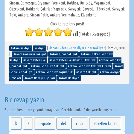
Sincan, Etimesgut, Eryaman, Yenikent, Bağlıca, Ümitköy, Yaşamkent,
Güzelkent, Batıkent, Çakırlar, Yapracık, Saraycık, Çayyolu, Törekent, Saraycık
Toki, Ankara, Sincan Fatih, Ankara Yenimahalle, Elvankent
Click to rate this post!
[Total:
1
Average:
5
]
|
Sincan Evden Eve Nakliyat Çınar Nakliyat
|
Ekim 28, 2020
Ankara Nakliyat
Nakliyat
|
Ankara Asansörlü Nakliyat
Ankara Çınar Nakliyat
Ankara En Ucuz Evden Eve
Nakliyat
Ankara Evden Eve
Ankara Evden Eve Asansörlü Nakliyat
Ankara Evden Eve
Çınar Nakliyat
Ankara Evden Eve Nakliyat
Ankara Evden Eve Nakliyat Firması
Ankara
Evden Eve Nakliye
Ankara Evden Eve Taşımacılık
Ankara Nakliyat
Ankara Nakliyat
Firmaları
Ankara Nakliye Fiyatları
Ankara Nakliyeci
Bir cevap yazın
E-posta hesabınız yayımlanmayacak.
Gerekli alanlar
*
ile işaretlenmişlerdir