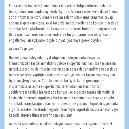
Firma olarak bizlerde hizmet almak isteyenleri bilgilendirerek daha da
bilinçli olmalarını sağlamayı hedefliyoruz. Ankara evden eve nakliye hizmeti
zor bir hizmet sektörü olmakta ve insanların isteklerine tamamen cevap
verilmesi gerekmektedir. Aksi taktirde mağduriyetler söz konusu olacak ve
sorunlar farklı platformlarda firmalara zarar verici boyutta dönüşmektedir.
Bunu için insanlarımızın bilinçlendirerek bu gibi sorunların oluşmasını
engellemeyi amaçlayarak böyle bir yazı yazmaya gerek duyduk.
Ankara Taşınıyor
Hizmet almak isteyenler fiyat olgusunun oluşumunda ekspertiz
hizmetimizden faydalanmalıdır.Böylece ekspertizimiz nasıl bir taşınmanın
gerçekleşeceğine dair bütün incelemeden sonra değerlendirme yaparak ve
bunu neye göre yaptığına dair müşteriye açıklayarak taşınmaya en uygun
fiyatı müşteriye sunar. Tabi ki müşteri bu fiyatı kabul gördüğünde
müşterimizle anlaşma ekspertizimiz tarafından imzalanır. Sincan
Şehirlerarası nakliye hizmeti söz konusu ise sigortalı taşıma hizmetimizi
kesinlikle önererek sigortasız bir taşınmada nelerin olacağına ve ne gibi
sorunlarla karışılacağına dair bir bilgilendirme yaparız. Sigortalı taşınmada
sigorta acentesi tarafından eşyalar tamamıyla sigortalanır, olası hasar veya
kazada sigorta firması tarafından karşılanır.
Anlaşma tarihinde ve nasıl bir anlaşma yapıldıysa ona uygun bir hizmet