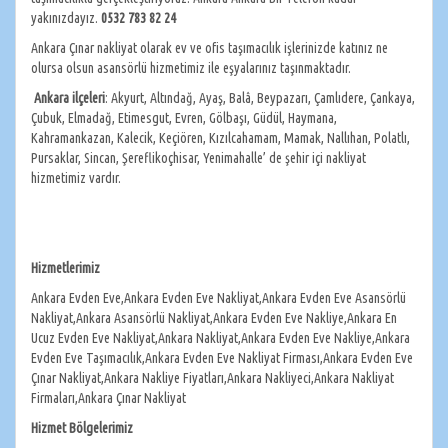
yakınızdayız.
0532 783 82 24
Ankara Çınar nakliyat olarak ev ve ofis taşımacılık işlerinizde katınız ne
olursa olsun asansörlü hizmetimiz ile eşyalarınız taşınmaktadır.
Ankara
ilçeleri
: Akyurt, Altındağ, Ayaş, Balâ, Beypazarı, Çamlıdere, Çankaya,
Çubuk, Elmadağ, Etimesgut, Evren, Gölbaşı, Güdül, Haymana,
Kahramankazan, Kalecik, Keçiören, Kızılcahamam, Mamak, Nallıhan, Polatlı,
Pursaklar, Sincan, Şereflikoçhisar, Yenimahalle’ de şehir içi nakliyat
hizmetimiz vardır.
Hizmetlerimiz
Ankara Evden Eve,Ankara Evden Eve Nakliyat,Ankara Evden Eve Asansörlü
Nakliyat,Ankara Asansörlü Nakliyat,Ankara Evden Eve Nakliye,Ankara En
Ucuz Evden Eve Nakliyat,Ankara Nakliyat,Ankara Evden Eve Nakliye,Ankara
Evden Eve Taşımacılık,Ankara Evden Eve Nakliyat Firması,Ankara Evden Eve
Çınar Nakliyat,Ankara Nakliye Fiyatları,Ankara Nakliyeci,Ankara Nakliyat
Firmaları,Ankara Çınar Nakliyat
Hizmet Bölgelerimiz