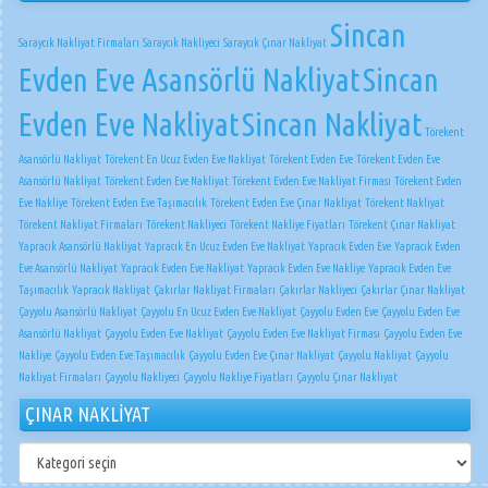
Sincan
Saraycık Nakliyat Firmaları
Saraycık Nakliyeci
Saraycık Çınar Nakliyat
Evden Eve Asansörlü Nakliyat
Sincan
Evden Eve Nakliyat
Sincan Nakliyat
Törekent
Asansörlü Nakliyat
Törekent En Ucuz Evden Eve Nakliyat
Törekent Evden Eve
Törekent Evden Eve
Asansörlü Nakliyat
Törekent Evden Eve Nakliyat
Törekent Evden Eve Nakliyat Firması
Törekent Evden
Eve Nakliye
Törekent Evden Eve Taşımacılık
Törekent Evden Eve Çınar Nakliyat
Törekent Nakliyat
Törekent Nakliyat Firmaları
Törekent Nakliyeci
Törekent Nakliye Fiyatları
Törekent Çınar Nakliyat
Yapracık Asansörlü Nakliyat
Yapracık En Ucuz Evden Eve Nakliyat
Yapracık Evden Eve
Yapracık Evden
Eve Asansörlü Nakliyat
Yapracık Evden Eve Nakliyat
Yapracık Evden Eve Nakliye
Yapracık Evden Eve
Taşımacılık
Yapracık Nakliyat
Çakırlar Nakliyat Firmaları
Çakırlar Nakliyeci
Çakırlar Çınar Nakliyat
Çayyolu Asansörlü Nakliyat
Çayyolu En Ucuz Evden Eve Nakliyat
Çayyolu Evden Eve
Çayyolu Evden Eve
Asansörlü Nakliyat
Çayyolu Evden Eve Nakliyat
Çayyolu Evden Eve Nakliyat Firması
Çayyolu Evden Eve
Nakliye
Çayyolu Evden Eve Taşımacılık
Çayyolu Evden Eve Çınar Nakliyat
Çayyolu Nakliyat
Çayyolu
Nakliyat Firmaları
Çayyolu Nakliyeci
Çayyolu Nakliye Fiyatları
Çayyolu Çınar Nakliyat
ÇINAR NAKLİYAT
ÇINAR
NAKLİYAT