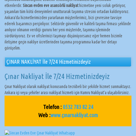
etkenlerdir.
Sincan evden eve asansörlü nakliyat
hizmetine yeni soluk getiriyor,
yaşanılan tüm kötü deneyimleri unutturarak taşınma stresini ortadan kaldırıyoruz.
Ankara’da hizmetlerimizden yararlanan müşterilerimiz, bizi çevresine tavsiye
ederek başarımızı perçinliyor. Sektörde güvenilir ve kaliteli taşıma firması şeklinde
anılıyor olmanın verdiği gururu her yeni müşteride, taşınma işleminde
sürdürüyoruz. Ev ve ofislerinizi taşımayı düşünüyorsanız eğer hemen bizimle
iletişime geçin nakliye ücretlerinden taşınma programına kadar her detayı
görüşelim.
ÇINAR NAKLİYAT İle 7/24 Hizmetinizdeyiz
Çınar Nakliyat İle 7/24 Hizmetinizdeyiz
Çınar Nakliyat olarak nakliyat konusunda tecrübeli bir şekilde hizmet sunmaktayız.
Ankara içi veya şehirler arası nakliyat hizmeti için Kumru Nakliyat’a ulaşabilirsiniz.
Telefon :
0532 783 82 24
Web :
www.çınarnakliyat.com