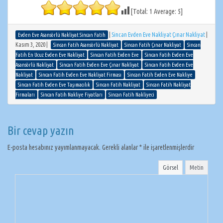
[Total:
1
Average:
5
]
|
Sincan Evden Eve Nakliyat Çınar Nakliyat
|
Evden Eve Asansörlü Nakliyat Sincan Fatih
Kasım 3, 2020
|
Sincan Fatih Asansörlü Nakliyat
Sincan Fatih Çınar Nakliyat
Sincan
Fatih En Ucuz Evden Eve Nakliyat
Sincan Fatih Evden Eve
Sincan Fatih Evden Eve
Asansörlü Nakliyat
Sincan Fatih Evden Eve Çınar Nakliyat
Sincan Fatih Evden Eve
Nakliyat
Sincan Fatih Evden Eve Nakliyat Firması
Sincan Fatih Evden Eve Nakliye
Sincan Fatih Evden Eve Taşımacılık
Sincan Fatih Nakliyat
Sincan Fatih Nakliyat
Firmaları
Sincan Fatih Nakliye Fiyatları
Sincan Fatih Nakliyeci
Bir cevap yazın
E-posta hesabınız yayımlanmayacak.
Gerekli alanlar
*
ile işaretlenmişlerdir
Görsel
Metin