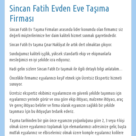
Sincan Fatih Evden Eve Taşıma
Firması
Sincan Fatih Ev Taşıma Firmaları arasında lider konumda olan firmamız siz
değerli müşterilerimize her daim kaliteli hizmet sunmak gayretindedir.
Sincan Fatih Ev taşıma Çınar Nakliyat ile artık dert olmaktan çıkıyor.
Sunduğumuz kaliteli işçilik, yüksek standartlı ekip ve ekipmanlarla
mesleğimizi en iyi şekilde icra ediyoruz.
Hadi gelin sizlere Sincan Fatih Ev taşımak ile ilgili detaylı bilgi anlatalım…
Öncelikle firmamız eşyalarınızı keşif etmek için Ücretsiz Ekspertiz hizmeti
sunuyor.
Ücretsiz ekspertiz ekibimiz eşyalarınızın en güvenli şekilde taşınması için
eşyalarınızı yerinde görür ve ona göre ekip ihtiyacı, malzeme ihtiyacı, araç
Ve gereç ihtiyacı belirler ve firma olarak eşyanızın sağlıklı bir şekilde
taşınması İçin bu ihtiyaçları tedarik ederiz.
Taşıma tarihinden bir gün önce eşyanızın yoğunluğuna göre 2, 3 veya 4 kişi
olmak üzere eşyalarınızı toplamak İçin elemanlarımızı adresinize gelir, başta
mutfak eşyalarınız ve elbiseleriniz olmak üzere komple eşyalarınız kolilere