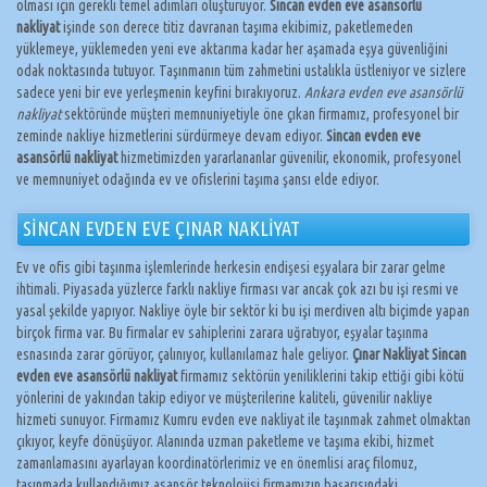
olması için gerekli temel adımları oluşturuyor.
Sincan evden eve asansörlü
nakliyat
işinde son derece titiz davranan taşıma ekibimiz, paketlemeden
yüklemeye, yüklemeden yeni eve aktarıma kadar her aşamada eşya güvenliğini
odak noktasında tutuyor. Taşınmanın tüm zahmetini ustalıkla üstleniyor ve sizlere
sadece yeni bir eve yerleşmenin keyfini bırakıyoruz.
Ankara evden eve asansörlü
nakliyat
sektöründe müşteri memnuniyetiyle öne çıkan firmamız, profesyonel bir
zeminde nakliye hizmetlerini sürdürmeye devam ediyor.
Sincan evden eve
asansörlü nakliyat
hizmetimizden yararlananlar güvenilir, ekonomik, profesyonel
ve memnuniyet odağında ev ve ofislerini taşıma şansı elde ediyor.
SİNCAN EVDEN EVE ÇINAR NAKLİYAT
Ev ve ofis gibi taşınma işlemlerinde herkesin endişesi eşyalara bir zarar gelme
ihtimali. Piyasada yüzlerce farklı nakliye firması var ancak çok azı bu işi resmi ve
yasal şekilde yapıyor. Nakliye öyle bir sektör ki bu işi merdiven altı biçimde yapan
birçok firma var. Bu firmalar ev sahiplerini zarara uğratıyor, eşyalar taşınma
esnasında zarar görüyor, çalınıyor, kullanılamaz hale geliyor.
Çınar Nakliyat Sincan
evden eve asansörlü nakliyat
firmamız sektörün yeniliklerini takip ettiği gibi kötü
yönlerini de yakından takip ediyor ve müşterilerine kaliteli, güvenilir nakliye
hizmeti sunuyor. Firmamız Kumru evden eve nakliyat ile taşınmak zahmet olmaktan
çıkıyor, keyfe dönüşüyor. Alanında uzman paketleme ve taşıma ekibi, hizmet
zamanlamasını ayarlayan koordinatörlerimiz ve en önemlisi araç filomuz,
taşınmada kullandığımız asansör teknolojisi firmamızın başarısındaki