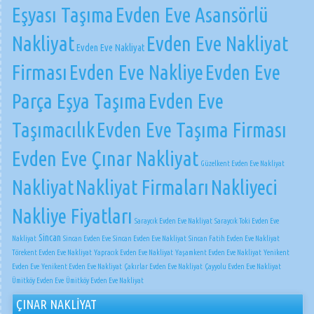
Eşyası Taşıma
Evden Eve Asansörlü
Nakliyat
Evden Eve Nakliyat
Evden Eve Nakliyat
Firması
Evden Eve Nakliye
Evden Eve
Parça Eşya Taşıma
Evden Eve
Taşımacılık
Evden Eve Taşıma Firması
Evden Eve Çınar Nakliyat
Güzelkent Evden Eve Nakliyat
Nakliyat
Nakliyat Firmaları
Nakliyeci
Nakliye Fiyatları
Saraycık Evden Eve Nakliyat
Saraycık Toki Evden Eve
Sincan
Nakliyat
Sincan Evden Eve
Sincan Evden Eve Nakliyat
Sincan Fatih Evden Eve Nakliyat
Törekent Evden Eve Nakliyat
Yapracık Evden Eve Nakliyat
Yaşamkent Evden Eve Nakliyat
Yenikent
Evden Eve
Yenikent Evden Eve Nakliyat
Çakırlar Evden Eve Nakliyat
Çayyolu Evden Eve Nakliyat
Ümitköy Evden Eve
Ümitköy Evden Eve Nakliyat
ÇINAR NAKLİYAT