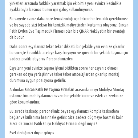
Şirketleri arasında farklılık yaratmak için ekibimiz yeni evinize kesinlikle
ayakkabıyla basmaz bunun için galoş kullandırıyoruz.
Bu sayede eviniz daha önce temizlendiği için tekrar bir temizlik gerektirmez
ve bu sayede sizi tekrar bir temizlik maliyetinden kurtarmış oluyoruz. Sincan
Fatih Evden Eve Taşımacılık Firması olan biz ÇINAR Nakliyat’ın bir avantajı
da budur.
Daha sonra eşyalarınız teker teker dikkatli bir şekilde yeni evinize çıkarılır
bu süreçte kesinlikle aceleye karşı koyuyor ve güvenli bir şekilde taşıma için
sadece pratik istiyoruz Personelimizden.
Eşyaların yeni evinize taşıma işlemi bittikten sonra her eşyanız olması
gereken odaya yerleştirir ve teker teker ambalajlardan çıkarılıp montaj
durumuna uygun pozisyona getirilir.
Ardından
Sincan Fatih Ev Taşıma Firmaları
arasında en iyi Mobilya Montaj
ustamız tüm mobilyalarınızı özveri bir şekilde kurar ve istek ve zevkinize
göre konumlandırır.
Bu sırada tesisatçı personelimiz beyaz eşyalarınızı komple tesisatlara
bağlar ve kullanıma hazır hale getirir. Size sadece düğmeye basmak kalır.
Sizce de Sincan Fatih En iyi Nakliyat Firması değil miyiz?
Evet dediğinizi duyar gibiyiz…