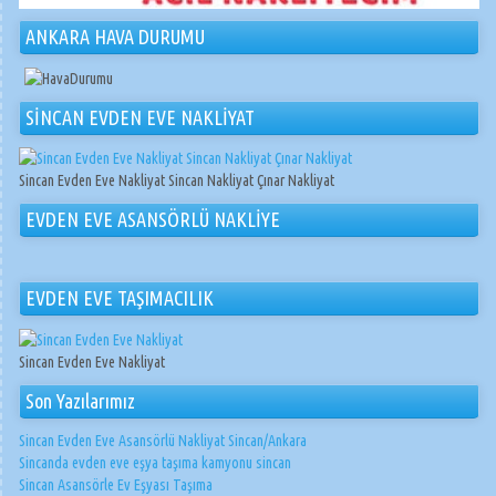
ANKARA HAVA DURUMU
SİNCAN EVDEN EVE NAKLİYAT
Sincan Evden Eve Nakliyat Sincan Nakliyat Çınar Nakliyat
EVDEN EVE ASANSÖRLÜ NAKLİYE
EVDEN EVE TAŞIMACILIK
Sincan Evden Eve Nakliyat
Son Yazılarımız
Sincan Evden Eve Asansörlü Nakliyat Sincan/Ankara
Sincanda evden eve eşya taşıma kamyonu sincan
Sincan Asansörle Ev Eşyası Taşıma