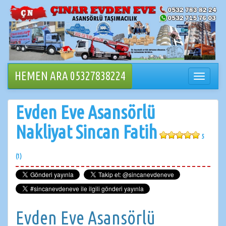
İçeriğe
geçin
HEMEN ARA 05327838224
Navigasy
değiştir
Evden Eve Asansörlü
Nakliyat Sincan Fatih
5
(1)
Evden Eve Asansörlü