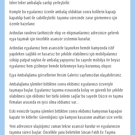
teker teker ambalajla sarılıp yerleştirilir.
Komple bu eşyalarınız özenle ambalaj olduktan sonra kolilerin kapağı
kapatılıp bant ile sabitleştirilir. taşınma sürecinde zarar görmemesi için
özenle hazırlanır.
Ardından randevu tarihinizde ekip ve ekipmanlarımız adresinize gelerek
eşya taşımak için öncelikle asansör sistemini kurarlar.
Ardından eşyalarınız hem asansörle taşınırken hemde kamyonda istif
yapılırken sağlıklı ve hasarsız bir şekilde olabilmesi için mobilyalarınız
söküp patpat naylon ile ambalaj yapıyoruz bu sayede mobilya Ve beyaz
eşyalarınız hem çizilmeye hemde kirlenmeye karşı korunmuş oluyor.
Eşya Ambalajlama görsellerine Resim Galerisi sayfamızdan ulaşabilirsiniz.
Ambalajlama işlemleri bittikten sonra ekibimiz eşyalarınızı özveriyle
taşımaya başlar. Eşyalarınız taşınma esnasında kolay ve güvenli bir şekilde
olabilmesi için ekibimiz her türlü önlemi sağlar bu sayede Düzce ev taşıma
firmaları arasında en iyisi olma iddiamız var…
Eski evinizde taşıma işlemleri bittikten sonra ekibimiz kamyonun kapağını
kapatır Ve kitlerler. Güvenliğiniz için kamyon kasasının anahtarı size verilir.
Yeni adresinize ulaştığımız zaman tekrar asansör kurulur ve eşyalarınızın
taşınma süreci başlar. Öncelikle şunu belirtelim Sincan Fatih Ev Taşıma