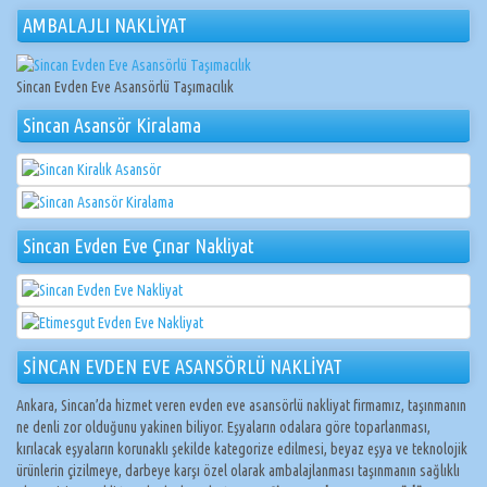
AMBALAJLI NAKLİYAT
Sincan Evden Eve Asansörlü Taşımacılık
Sincan Asansör Kiralama
Sincan Evden Eve Çınar Nakliyat
SİNCAN EVDEN EVE ASANSÖRLÜ NAKLİYAT
Ankara, Sincan’da hizmet veren evden eve asansörlü nakliyat firmamız, taşınmanın
ne denli zor olduğunu yakinen biliyor. Eşyaların odalara göre toparlanması,
kırılacak eşyaların korunaklı şekilde kategorize edilmesi, beyaz eşya ve teknolojik
ürünlerin çizilmeye, darbeye karşı özel olarak ambalajlanması taşınmanın sağlıklı