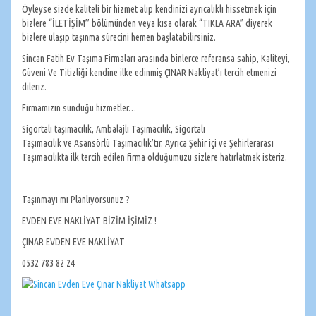
Öyleyse sizde kaliteli bir hizmet alıp kendinizi ayrıcalıklı hissetmek için
bizlere “İLETİŞİM’’ bölümünden veya kısa olarak “TIKLA ARA” diyerek
bizlere ulaşıp taşınma sürecini hemen başlatabilirsiniz.
Sincan Fatih Ev Taşıma Firmaları arasında binlerce referansa sahip, Kaliteyi,
Güveni Ve Titizliği kendine ilke edinmiş ÇINAR Nakliyat’ı tercih etmenizi
dileriz.
Firmamızın sunduğu hizmetler…
Sigortalı taşımacılık, Ambalajlı Taşımacılık, Sigortalı
Taşımacılık ve Asansörlü Taşımacılık’tır. Ayrıca Şehir içi ve Şehirlerarası
Taşımacılıkta ilk tercih edilen firma olduğumuzu sizlere hatırlatmak isteriz.
Taşınmayı mı Planlıyorsunuz ?
EVDEN EVE NAKLİYAT BİZİM İŞİMİZ !
ÇINAR EVDEN EVE NAKLİYAT
0532 783 82 24